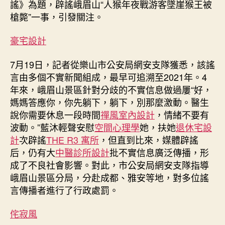
謠》為題，辟謠峨眉山“人猴年夜戰游客墜崖猴王被
年
槍斃”一事，引發關注。
夜
戰
豪宅設計
游
客
7月19日，記者從樂山市公安局網安支隊獲悉，該謠
墜
崖”
言由多個不實新聞組成，最早可追溯至2021年。4
謠
年來，峨眉山景區針對分歧的不實信息做過屢“好，
言
媽媽答應你，你先躺下，躺下，別那麼激動。醫生
追
說你需要休息一段時間
禪風室內設計
，情緒不要有
蹤：
波動。”藍沐輕聲安慰
空間心理學
她，扶她
退休宅設
多
計
次辟謠
THE R3 寓所
，但直到比來，媒體辟謠
個
后，仍有大
中醫診所設計
批不實信息廣泛傳播，形
不
實
成了不良社會影響。對此，市公安局網安支隊指導
版
峨眉山景區分局，分赴成都、雅安等地，對多位謠
本
言傳播者進行了行政處罰。
JIUYI
俱
侘寂風
意