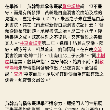
在學術上，黃榦雖繼承朱熹學
聚會場地
說，但不墨
守，而是有所發揮。黃榦是白鹿洞書院由始及成的
見證人。嘉定十年（1217)，朱熹之子朱在重建白鹿
洞書院，其在《南康軍新修白鹿洞書院記》云：“榦
傾從師長教師游，承觀書院之始。歷三十八年，復
睹書院之成。既悲往哲之不復見，又喜賢侯之善繼
其志。”
共享會議室
第二年，進廬山訪其友李燔、陳
宓、胡泳等人，相與盤旋，俯仰舊跡。在白鹿
交流
洞書院論“乾坤二卦”，“山南山北士子云集”。“聞
小樹
屋
其言論，觀其舉指”，堅守師說，始終不貳，對
教
學場地
朱學傳播與發展作出了凸起貢獻。全祖看
說：
交流
“嘉定而后，足以光其師傳而為有體有效之
儒者，勉齋黃文肅公。”
黃榦為傳播朱熹理學不遺余力，通過門人門生拓展
了朱熹學說的影響。嘉定二年（1209）在江西臨川