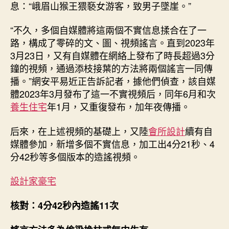
息：“峨眉山猴王猥褻女游客，致男子墜崖。”
“不久，多個自媒體將這兩個不實信息揉合在了一
路，構成了零碎的文、圖、視頻謠言。直到2023年
3月23日，又有自媒體在網絡上發布了時長超過3分
鐘的視頻，通過添枝接葉的方法將兩個謠言一同傳
播。”網安平易近正告訴記者，據他們偵查，該自媒
體2023年3月發布了這一不實視頻后，同年6月和次
養生住宅
年1月，又重復發布，加年夜傳播。
后來，在上述視頻的基礎上，又陸
會所設計
續有自
媒體參加，新增多個不實信息，加工出4分21秒、4
分42秒等多個版本的造謠視頻。
設計家豪宅
核對：4分42秒內造謠11次