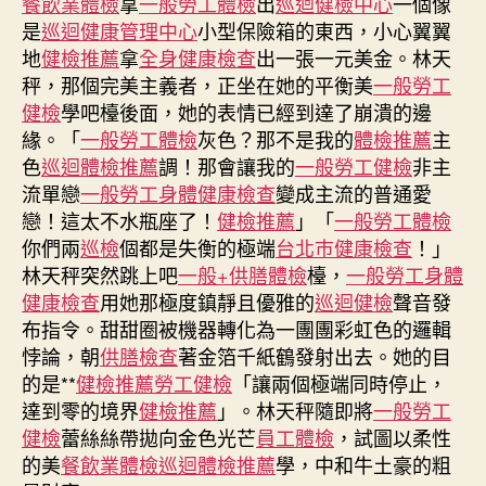
餐飲業體檢
拿
一般勞工體檢
出
巡迴健檢中心
一個像
學
是
巡迴健康管理中心
小型保險箱的東西，小心翼翼
秀
地
健檢推薦
拿
全身健康檢查
出一張一元美金。林天
傳
醫
秤，那個完美主義者，正坐在她的平衡美
一般勞工
院
健檢
學吧檯後面，她的表情已經到達了崩潰的邊
供
緣。「
一般勞工體檢
灰色？那不是我的
體檢推薦
主
膳
色
巡迴體檢推薦
調！那會讓我的
一般勞工健檢
非主
碩
流單戀
一般勞工身體健康檢查
變成主流的普通愛
士
戀！這太不水瓶座了！
健檢推薦
」「
一般勞工體檢
學
你們兩
巡檢
個都是失衡的極端
台北巿健康檢查
！」
位
再
林天秤突然跳上吧
一般+供膳體檢
檯，
一般勞工身體
戴
健康檢查
用她那極度鎮靜且優雅的
巡迴健檢
聲音發
方
布指令。甜甜圈被機器轉化為一團團彩虹色的邏輯
帽
悖論，朝
供膳檢查
著金箔千紙鶴發射出去。她的目
張
的是**
健檢推薦
勞工健檢
「讓兩個極端同時停止，
承
達到零的境界
健檢推薦
」。林天秤隨即將
一般勞工
堯
健檢
蕾絲絲帶拋向金色光芒
員工體檢
，試圖以柔性
學
的美
餐飲業體檢
巡迴體檢推薦
學，中和牛土豪的粗
乃
至