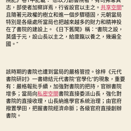
志，部使者加察詳焉，行省設官以主之。
共享空間
”
且隨著元政權的樹立和進一個步驟穩固，元朝當局
特別是各級處所當局也把越來越多的財力和精神投
在了書院的建設上。《日下舊聞》稱：“書院之設，
莫盛于元，設山長以主之，給廩餼以養之，幾遍全
國。”
該時期的書院也遭到當局的嚴格管控。徐梓《元代
書院研討》一書總結元代書院“官學化”的現象，重要
有：嚴格報批手續，加強對書院的把持，官辦書院
增多；當局向
私密空間
書院直接委派山長，強化對
書院的直接收理，山長納進學官系統治理；由官府
撥置學田，把握書院經濟命脈；各級官府直接創辦
書院。