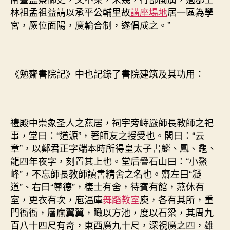
林祖孟祖益請以承平公輔里故
講座場地
居一區為學
宮，厥位面陽，廣輪合制，遂倡成之。”
《勉齋書院記》中也記錄了書院建筑及其功用：
禮殿中崇象圣人之燕居，祠宇旁峙嚴師長教師之祀
事，堂曰：“道源”，著師友之授受也。閣曰：“云
章”，以鄭君正字端本時所得皇太子書麟、鳳、龜、
龍四年夜字，刻置其上也。堂后疊石山曰：“小鰲
峰”，不忘師長教師讀書精舍之名也。齋左曰“凝
道”、右曰“尊德”，棲士有舍，待賓有館，燕休有
室，更衣有次，庖湢庫
舞蹈教室
庾，各有其所，重
門衙衙，層廡翼翼，瞰以方池，度以石梁，其周九
百八十四尺有奇，東西廣九十尺，深視廣之四，雄