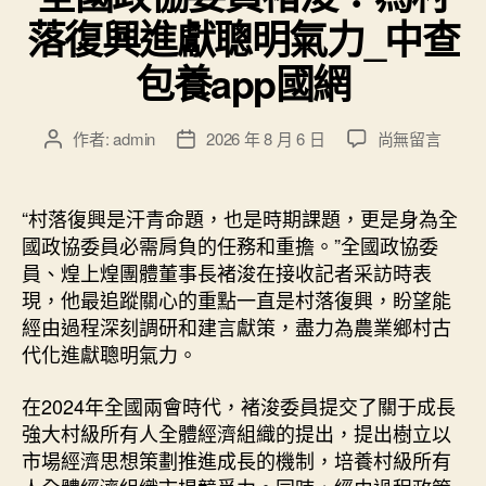
中
落復興進獻聰明氣力_中查
包養app國網
在
作者:
admin
2026 年 8 月 6 日
尚無留言
文
文
〈全
章
章
國
作
發
政
者
佈
“村落復興是汗青命題，也是時期課題，更是身為全
協
日
國政協委員必需肩負的任務和重擔。”全國政協委
委
期
員、煌上煌團體董事長褚浚在接收記者采訪時表
員
現，他最追蹤關心的重點一直是村落復興，盼望能
褚
經由過程深刻調研和建言獻策，盡力為農業鄉村古
浚：
代化進獻聰明氣力。
為
村
落
在2024年全國兩會時代，褚浚委員提交了關于成長
復
強大村級所有人全體經濟組織的提出，提出樹立以
興
市場經濟思想策劃推進成長的機制，培養村級所有
進