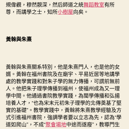
規偉觀，穆然靚深，然后師道之統
舞蹈教室
有所
尊，而講學之士，知所
小樹屋
向矣。
黃榦與朱熹
黃榦與朱熹關系特別，他是朱熹門人，也是他的女
婿。黃榦在福州書院及在廟宇、平易近居等地講學
處的教學實踐和對朱子學的無力傳播，可謂前無前
人。他把朱子理學傳播到福州，使福州成為又一理
學中間。他通過書院教學實踐，為閩學傳播和弘揚
培養人才，“也為宋末元初朱子理學的北傳奠基了堅
實的基礎”。教學實踐中，黃榦將朱熹教學經驗及方
式引進福州書院，強調學者要以立志為先，認為“學
道如爬山”，不成“
聚會場地
中途而遂廢”，教導門生