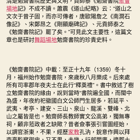
清楚勉齋書院歷史與文明，貢師泰《勉齋書院
聚會
場地
記》不成不讀。蕭震《道山紀略》云：“道山之
文次于曾子固，而亦可傳者，唐歐陽詹之《南澗石
像記》、宋鄭昂之《剛顯廟碑記》、元貢師泰之
《勉齋書院記》罷了矣。”可見此文主要性，這篇文
章也是研討
舞蹈場地
勉齋書院的珍貴史料。
《勉齋書院記》中載：至正十九年（1359）冬十
月，福州始作勉齋書院，來歲秋八月樂成。后來處
所有司率郡年夜夫士在此行“釋奠禮”。書中敘述了樹
立勉齋書院的緣由，說到當時“書院遍全國，而閩中
為盛，年夜約祀徽國白文公師門生居多，若延平、
武夷、考亭、建安、三山、泉山、龍溪、雙峰、北
山之屬皆是也。勉齋師長教師實文公高弟，獨無專
祠，顧非蒞政者之缺歟？昔者僉事張引嘗圖經始，
以調官浙東，不果，經歷
家教
孔汭，銳意作興以拜
南臺監察御史，又不果，未幾，行部閩廣，適郡士