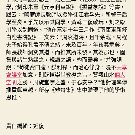
學宮刻印朱熹《元亨利貞說》《損益象說》等書，
跋云：“晦庵師長教師以授學徒江君孚先，所警于后
學至矣。孚先以示其同學，黃榦三復敬玩，刻之臨
川學以勉同道。”他在嘉定十年三月作《南康軍新修
白鹿書院記》一文云：“周哀道晦，且千余載。周程
夫子始得孔孟不傳之緒，末及百年，年夜義乖矣。
師長教師洞究其道，而推其所未發。其為郡也，固
嘗與諸生熟講之，規誨之語，約而盡矣。”并強調
說：“茍徒資口腹，謀利祿，而治心修身，漫不
共享
會議室
加意，則既掉崇尚教導之旨，覽觀山水
個人
空間
之勝，周旋堂宇之盛，于心安乎？”他對理學傳
播貢獻卓越，所存《勉齋集》集中體現了他的學術
思惟。
責任編輯：近復