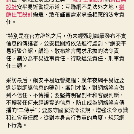
設計
安平易近警提示道：互聯網不是法外之地，
樂
齡住宅設計
編造、散布謠言需求承擔相應的法令責
任。
“特別是在官方辟謠之后，仍未經甄別繼續發布不實
信息的傳謠者，公安機關將依法進行處罰。”網安平
易近警介紹，編造、散布謠言需求承擔的法令責
任，劃分為平易近事責任、行政違法責任、刑事責
任三類。
采訪最后，網安平易近警提醒：廣年夜網平易近要
進步對網絡信息的鑒別、識別才能，對網絡謠言做
到不信任、不傳播；要堅持明智剖析和客觀判斷，
不轉發任何未經證實的信息，防止成為網絡謠言傳
播的“二傳手”；要嚴守國家法令法規，增強法令意識
和社會責任感，從對本身言行負責的角度，規范網
下行為。