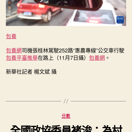
趟
城
鄉
公
交，
包養
載
滿
包養網
司機張桂林駕駛252路“惠農專線”公交車行駛
人
包養平臺推舉
在路上（11月7日攝）
包養網
。
世
炊
火
新華社記者 楊文斌 攝
和
城
市
溫
度
_
分
中
分數
類
國
全國政協委員褚浚：為村
網〉