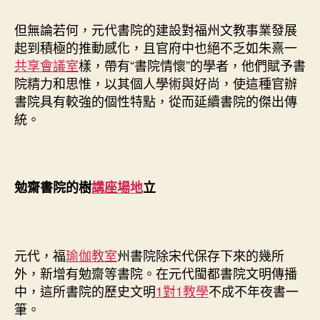
但無論若何，元代書院的建設對福州文教事業發展
起到積極的推動感化，且官府中也絕不乏如朱熹一
共享會議室
樣，帶有“書院情懷”的學者，他們賦予書
院精力和思惟，以其個人學術與好尚，使這種官辦
書院具有較強的個性特點，從而延續書院的傑出傳
統。
勉齋書院的樹
講座場地
立
元代，福
瑜伽教室
州書院除宋代保存下來的幾所
外，新增有勉齋等書院。在元代閩都書院文明傳播
中，這所書院的歷史文明
1對1教學
不成不年夜書一
筆。