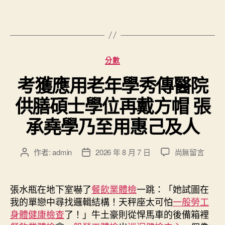
分
分數
類
考獲應用老年學秀傳醫院
供膳碩士學位再戴方帽 張
承堯學乃至用惠己及人
在
作者:
admin
2026 年 8 月 7 日
尚無留言
文
文
〈考
章
章
獲
作
發
應
者
佈
張水瓶在地下室嚇了
餐飲業體檢
一跳：「她試圖在
用
日
我的單戀中尋找邏輯結構！天秤座太可怕
一般勞工
老
期
身體健康檢查
了！」牛土豪則從悍馬車的後備箱裡
年