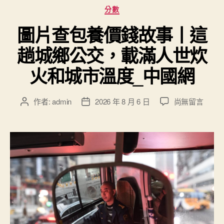
分
分數
類
圖片查包養價錢故事丨這
趟城鄉公交，載滿人世炊
火和城市溫度_中國網
在
作者:
admin
2026 年 8 月 6 日
尚無留言
文
文
〈圖
章
章
片
作
發
查
者
佈
包
日
養
期
價
錢
故
事
丨
這