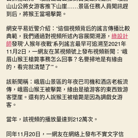
山山公將女游客推下山崖……景區任務人員聞訊趕
到后，將猴王當場擊斃。
網安平易近警介紹：“這個視頻背后的謠言傳播比較
典範，我們通過對視頻所述內容展開溯源，
綠設計
師
發現‘人猴年夜戰’系列謠言最早可追溯至2021年
11月2日，一網友在某視頻號上發布視頻新聞：‘峨
眉山猴王槍斃事務怎么回事？名譽掃地是有緣由
的，看完就清楚了’”。
該新聞稱：峨眉山景區的年夜巴司機和酒店老板流
傳，峨眉山猴王被擊斃，緣由是搶游客的東西致游
客墜崖。還有的人說猴王被槍斃是因為調戲女游
客。
當年，該視頻的播放量達到212萬次。
同年11月20日，一網友在網絡上發布不實文字信