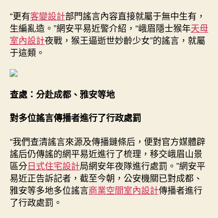
“更有
客變設計
部門謠言內容直接就屬于無中生有，
生編亂造。”網安平易近警介紹，“峨眉隱士猴年
天母
室內設計
夜戰，猴王逼逝世妙齡少女”的謠言，就屬
于這類。
查處：分赴成都、雅安等地
對多位謠言傳播者進行了行政處罰
“我們查清謠言來源及傳播鏈條后，便對官方媒體辟
謠后仍傳謠的網平易近進行了梳理，移交峨眉山景
區分
日式住宅設計
局網安年夜隊進行處罰。”網安平
易近正告訴記者，截至今朝，公安機關已對成都、
雅安等多地多位謠言
商業空間室內設計
傳播者進行
了行政處罰。