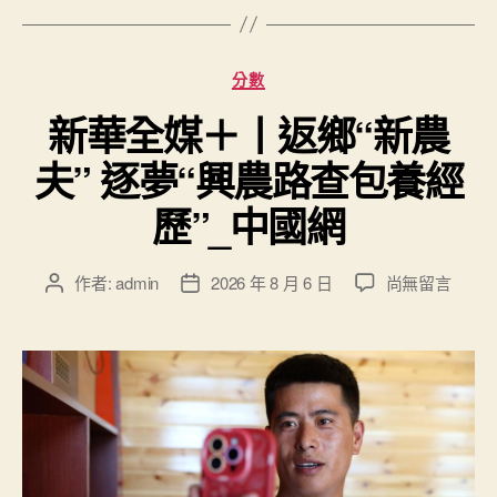
分
分數
類
新華全媒＋丨返鄉“新農
夫” 逐夢“興農路查包養經
歷”_中國網
在
作者:
admin
2026 年 8 月 6 日
尚無留言
文
文
〈新
章
章
華
作
發
全
者
佈
媒
日
＋
期
丨
返
鄉