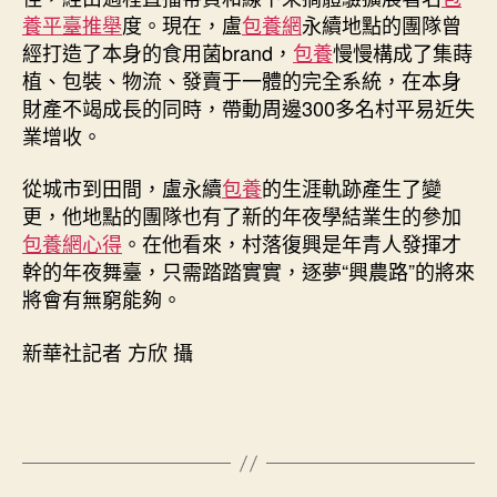
養平臺推舉
度。現在，盧
包養網
永續地點的團隊曾
經打造了本身的食用菌brand，
包養
慢慢構成了集蒔
植、包裝、物流、發賣于一體的完全系統，在本身
財產不竭成長的同時，帶動周邊300多名村平易近失
業增收。
從城市到田間，盧永續
包養
的生涯軌跡產生了變
更，他地點的團隊也有了新的年夜學結業生的參加
包養網心得
。在他看來，村落復興是年青人發揮才
幹的年夜舞臺，只需踏踏實實，逐夢“興農路”的將來
將會有無窮能夠。
新華社記者 方欣 攝