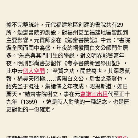
據不完整統計，元代福建地區創建的書院共有29
所。勉齋書院的創設，對福州甚至福建地區皆起到
主要影響。元貢師泰在《勉齋書院記》中云：“書院
遍全國而閩中為盛，年夜約祠徽國白文公師門生居
多。”朱熹與其門門生的學說，對文明界影響甚年
夜。明刑部尚書彭韶作《考亭書院新置祭田記》，
此中云
個人空間
：“圣賢之功，開益萬世，其深恩莫
報，猶昊天罔極……紫陽白文公，后世之圣賢也，
紹先圣于既往，集諸儒之年夜成，昭揭斯道，如日
麗天。”勉齋書院樹立，事在元
會議室出租
代至正十
九年（1359），這是時人對他的一種紀念，也是歷
史對他的一份確定。