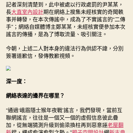
記者深刻清楚到，此中被處以行政處罰的尹某某，
長
大直室內設計
期在網絡上搜集未經核實的奇聞軼
事并轉發，在本次傳謠中，成為了不實謠言的“二傳
手”；網絡自媒體博主鄭某某，未經核實便參加本次
謠言的傳播，是為了博取流量、吸引關注。
今朝，上述二人對本身的違法行為供認不諱，分別
簽署道歉信，發傳教歉視頻。
深一度：
網絡表達的邊界在哪里？
“通過‘峨眉隱士猴年夜戰’謠言，我們發現，當前互
聯網謠言，往往是一個又一個的虛假信息彼此疊
加，從無端猜測升級到偷梁換柱再到惡意誣
老屋翻
新
捏，構成愈演愈烈之勢。”
親子空間設計
網
新古典