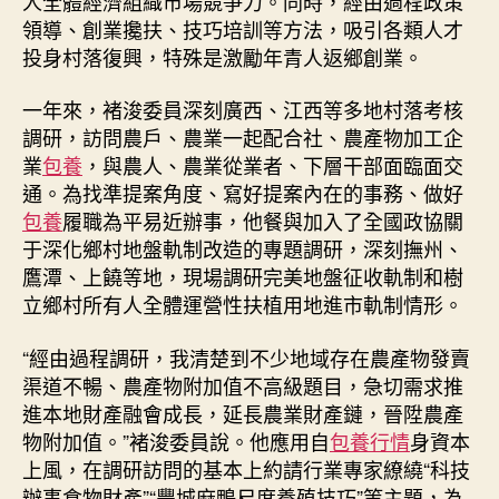
人全體經濟組織市場競爭力。同時，經由過程政策
獻
領導、創業攙扶、技巧培訓等方法，吸引各類人才
聰
投身村落復興，特殊是激勵年青人返鄉創業。
明
氣
一年來，褚浚委員深刻廣西、江西等多地村落考核
力
_
調研，訪問農戶、農業一起配合社、農產物加工企
中
業
包養
，與農人、農業從業者、下層干部面臨面交
查
通。為找準提案角度、寫好提案內在的事務、做好
包
包養
履職為平易近辦事，他餐與加入了全國政協關
養
于深化鄉村地盤軌制改造的專題調研，深刻撫州、
app
鷹潭、上饒等地，現場調研完美地盤征收軌制和樹
國
立鄉村所有人全體運營性扶植用地進市軌制情形。
網〉
中
“經由過程調研，我清楚到不少地域存在農產物發賣
渠道不暢、農產物附加值不高級題目，急切需求推
進本地財產融會成長，延長農業財產鏈，晉陞農產
物附加值。”褚浚委員說。他應用自
包養行情
身資本
上風，在調研訪問的基本上約請行業專家繚繞“科技
辦事食物財產”“豐城麻鴨尺度養殖技巧”等主題，為