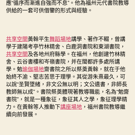
應“循序而漸進自強而不息”。他為福州元代書院教導
供給的一套可供借鑒的形式與經驗。
共享空間
黃榦平生
舞蹈場地
講學、著作不輟，曾講
學于建陽考亭竹林精舍、白鹿洞書院和東湖書院，
共享空間
及各地州府縣學。在福州，他創建竹林精
舍、云谷書樓和岑嶺書院，并在閩都許多處所講
學。勉
瑜伽場地
齋書院之所以祭奠黃榦，就在于他
始終不渝、堅志苦思于理學。其從游朱熹最久，可
以說“圣賢墜緒，非文公無以明；文公遺書，非師長
教師無以成”。書院祭奠體現著教導職能，名為“勉齋
書院”，就是一種象征，象征其人之學，象征理學精
力。在黃榦等人推動下
講座場地
，福州書院教導繼
續向前發展。