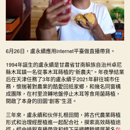
“新
農
夫”
逐
夢
“興
農
路
6月26日，盧永續應用internet平臺做直播帶貨。
查
包
1994年誕生的盧永續是甘肅省甘南躲族自治州卓尼
養
縣木耳鎮一名從事木耳蒔植的“新農夫”。年夜學結業
經
歷”
后在天津任務了3年的盧永續于2021年辭往城市任
_
務，懷揣著對農業的酷愛回抵家鄉，和幾名同窗構
中
成團隊，在村里流轉地盤停止木耳等食用菌蒔植，
國
開啟了本身的田園“創客”生涯。
網〉
中
三年來，盧永續和伙伴扎根田間，將古代農業蒔植
形式和治理經歷植進一起配合社，摸索高效蒔植途
徑，經由過程直播帶貨和線下采摘體驗擴展著名
包