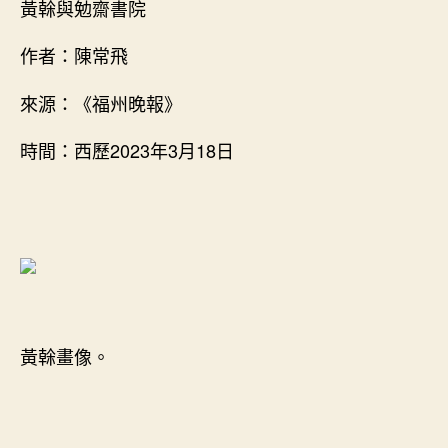
者
佈
黃榦與勉齋書院
黃
日
找
期
作者：陳常飛
九
宮
來源：《福州晚報》
格
教
時間：西歷2023年3月18日
室
榦
與
勉
齋
書
院〉
中
黃榦畫像。