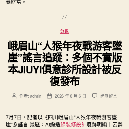
暴財富。
用
惠
己
及
分
分數
人〉
類
中
峨眉山“人猴年夜戰游客墜
崖”謠言追蹤：多個不實版
本JIUYI俱意診所設計被反
復發布
在
作者:
admin
2026 年 8 月 6 日
尚無留言
文
文
〈峨
章
章
眉
作
發
山
者
佈
7月7日，記者以《四川峨眉山“人猴年夜戰游客墜
“人
日
崖”系謠言 景區：AI編造
綠裝修設計
痕跡明顯｜云辟
猴
期