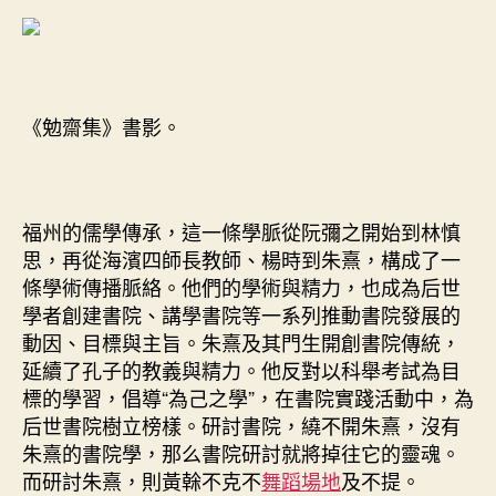
《勉齋集》書影。
福州的儒學傳承，這一條學脈從阮彌之開始到林慎
思，再從海濱四師長教師、楊時到朱熹，構成了一
條學術傳播脈絡。他們的學術與精力，也成為后世
學者創建書院、講學書院等一系列推動書院發展的
動因、目標與主旨。朱熹及其門生開創書院傳統，
延續了孔子的教義與精力。他反對以科舉考試為目
標的學習，倡導“為己之學”，在書院實踐活動中，為
后世書院樹立榜樣。研討書院，繞不開朱熹，沒有
朱熹的書院學，那么書院研討就將掉往它的靈魂。
而研討朱熹，則黃榦不克不
舞蹈場地
及不提。