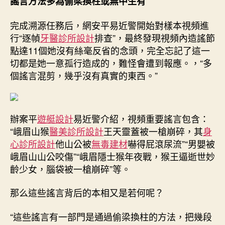
謠言方法多為偷梁換柱或無中生有
完成溯源任務后，網安平易近警開始對樣本視頻進
行“逐幀
牙醫診所設計
排查”，最終發現視頻內造謠節
點達11個她沒有絲毫反省的念頭，完全忘記了這一
切都是她一意孤行造成的，難怪會遭到報應。，“多
個謠言混剪，幾乎沒有真實的東西。”
辦案平
遊艇設計
易近警介紹，視頻重要謠言包含：
“峨眉山猴
醫美診所設計
王天靈蓋被一槍崩碎，其
身
心診所設計
他山公被
無毒建材
嚇得屁滾尿流”“男嬰被
峨眉山山公咬傷”“峨眉隱士猴年夜戰，猴王逼逝世妙
齡少女，腦袋被一槍崩碎”等。
那么這些謠言背后的本相又是若何呢？
“這些謠言有一部門是通過偷梁換柱的方法，把幾段