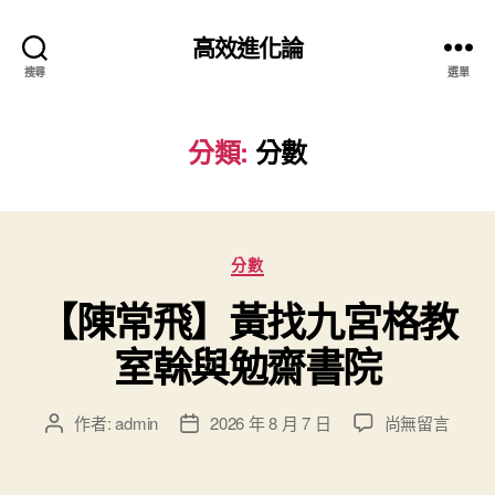
高效進化論
搜尋
選單
分類:
分數
分
分數
類
【陳常飛】黃找九宮格教
室榦與勉齋書院
在
作者:
admin
2026 年 8 月 7 日
尚無留言
文
文
〈【陳
章
章
常
作
發
飛】