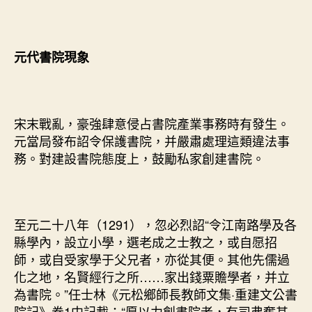
元代書院現象
宋末戰亂，豪強肆意侵占書院產業事務時有發生。
元當局發布詔令保護書院，并嚴肅處理這類違法事
務。對建設書院態度上，鼓勵私家創建書院。
至元二十八年（1291），忽必烈詔“令江南路學及各
縣學內，設立小學，選老成之士教之，或自愿招
師，或自受家學于父兄者，亦從其便。其他先儒過
化之地，名賢經行之所……家出錢粟贍學者，并立
為書院。”任士林《元松鄉師長教師文集·重建文公書
院記》卷1中記載：“愿以力創書院者，有司弗奪其