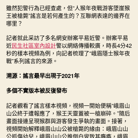
診
雖然犯警行為已經查處，但“人猴年夜戰游客墜崖猴
所
王被槍斃”謠言是若何產生的？互聯網表達的邊界在
設
哪里？
計
被
反
記者就此采訪了多名網安辦案平易近警。辦案平易
復
近
民生社區室內設計
警以網絡傳播較廣，時長4分42
發
秒的樣本視頻為例，向記者梳理了“峨眉隱士猴年夜
布〉
戰”系列謠言的來源。
中
溯源：謠言最早出現于2021年
多個不實版本被反復發布
記者觀看了謠言樣本視頻，視頻一開始便稱“峨眉山
山公終于遭報應了，猴王天靈蓋被一槍崩碎。”隨后
畫面接連呈現猴群與游客發生爭執的畫面。接著，
視頻開始解釋峨眉山山公被槍斃的緣由：峨眉山山
公抓傷幼兒，峨眉山山公推倒白叟致其癱瘓，峨眉