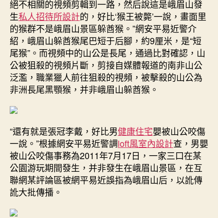
絕不相關的視頻剪輯到一路，然后說這是峨眉山發
生
私人招待所設計
的，好比‘猴王被斃’一說，畫面里
的猴群不是峨眉山景區躲酋猴。”網安平易近警介
紹，峨眉山躲酋猴尾巴短于后腳，約9厘米，是“短
尾猴”。而視頻中的山公是長尾，通過比對確認，山
公被狙殺的視頻片斷，剪接自媒體報道的南非山公
泛濫，職業獵人前往狙殺的視頻，被擊殺的山公為
非洲長尾黑顎猴，并非峨眉山躲酋猴。
“還有就是張冠李戴，好比男
健康住宅
嬰被山公咬傷
一說。”根據網安平易近警調
loft風室內設計
查，男嬰
被山公咬傷事務為2011年7月17日，一家三口在某
公園游玩期間發生，并非發生在峨眉山景區，在互
聯網某評論區被網平易近誤指為峨眉山后，以訛傳
訛大批傳播。