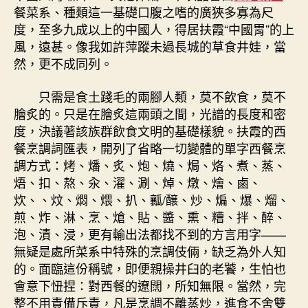
餐菜系、種類這一基礎口腹之嗜的廣狹多寡為尺
度，至多九成以上的中國人，得居扶霞“中國胃”的上
風，遠甚。像我如許萍蹤未過長城的草食井娃，當
然，更不成同列。
只需是食土踐毛的兩腳人類，莫不飲食，莫不
膾炙的。只是在膾炙這兩頭之間，光譜的長度和密
度，決議著該族群飲食文明的基礎樣貌。扶霞的西
餐烹調詞匯表，開列了省略一切變體的單字西餐烹
調方式：烤、燔、炙、炮、燒、焗、烙、煮、蒸、
焐、扣、熬、汆、濯、涮、焯、燉、燴、鹵、
炊、、炆、燜、煨、扒、瓤/醸、炒、煸、爆、熘、
煎、炸、淋、烹、熗、貼、醬、熏、糟、拌、醉、
泡、漬、浸，更有輸出法都找不到的方言用字——
無疑是處所菜系中特殊的烹調伎倆，缺乏為外人知
的。面臨這份稱號，即便親操井臼的老饕，生怕也
會意下忸捏：對西餐的遼闊，所知無限。當然，完
整不用責備斥責，凡是烹調不離蒸炒，進食不舍雙