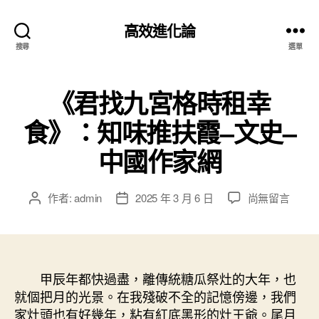
高效進化論
搜尋
選單
《君找九宮格時租幸
食》：知味推扶霞–文史–
中國作家網
在
作者:
admin
2025 年 3 月 6 日
尚無留言
文
文
〈《君
章
章
找
作
發
九
者
佈
宮
日
格
甲辰年都快過盡，離傳統糖瓜祭灶的大年，也
期
時
就個把月的光景。在我殘破不全的記憶傍邊，我們
租
家灶頭也有好幾年，粘有紅底黑形的灶王爺。尾月