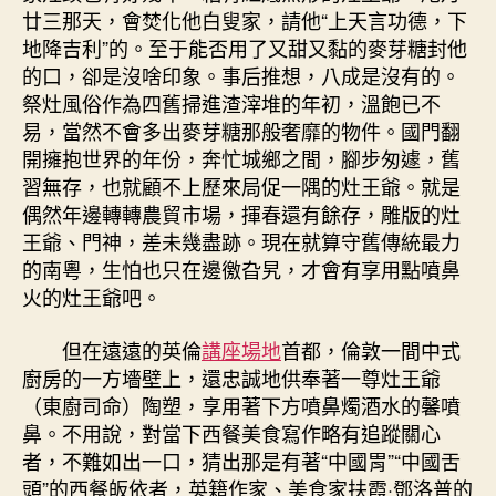
幸
廿三那天，會焚化他白叟家，請他“上天言功德，下
食》：
地降吉利”的。至于能否用了又甜又黏的麥芽糖封他
知
的口，卻是沒啥印象。事后推想，八成是沒有的。
味
祭灶風俗作為四舊掃進渣滓堆的年初，溫飽已不
推
扶
易，當然不會多出麥芽糖那般奢靡的物件。國門翻
霞
開擁抱世界的年份，奔忙城鄉之間，腳步匆遽，舊
–
習無存，也就顧不上歷來局促一隅的灶王爺。就是
文
偶然年邊轉轉農貿市場，揮春還有餘存，雕版的灶
史
王爺、門神，差未幾盡跡。現在就算守舊傳統最力
–
的南粵，生怕也只在邊徼旮旯，才會有享用點噴鼻
中
火的灶王爺吧。
國
作
家
但在遠遠的英倫
講座場地
首都，倫敦一間中式
網〉
廚房的一方墻壁上，還忠誠地供奉著一尊灶王爺
中
（東廚司命）陶塑，享用著下方噴鼻燭酒水的馨噴
鼻。不用說，對當下西餐美食寫作略有追蹤關心
者，不難如出一口，猜出那是有著“中國胃”“中國舌
頭”的西餐皈依者，英籍作家、美食家扶霞·鄧洛普的