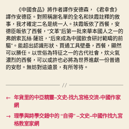
《中國食品》將作者譯作安德森，《君幸食》
譯作安德臣。對照稱謝名單的全名和扶霞註釋的敘
事，我才確定二名是統一人。扶霞皈依了西餐，安
德臣皈依了西餐，“文革”后第一批來華本國人之一的
弗朗索瓦絲·薩班，“后來成為中國飲食研討範疇的前
驅”。能超出認識形狀、買通工具壁壘，西餐，顯然
可以勝任。以世俗為特征之一的古代社會，炊火氣
濃烈的西餐，可以或許也必將為世界進獻一份普適
的安慰。無妨對這遠景，有所等待。
←
年貨里的中亞精靈–文史-找九宮格交流-中國作家
網
→
理學與詩學交錯中的 “自得” –文史–中國作找九宮
格教室家網