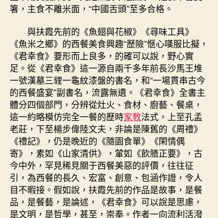
箸，主食不離米面，“中國舌頭”至多合格。
與扶霞先前的《魚翅與花椒》《尋味工具》
《魚米之鄉》的西餐美食興趣“歷險”愜心嘆服比擬，
《君幸食》要形而上良多，的確可以說，野心實
足。從《君幸食》這一源自兩千多年前長沙馬王堆
一號漢墓三貍一龜紋漆盤的書名，和“一場貫串古今
的西餐盛宴”副書名，流露無遺。《君幸食》全書主
體分四個部門，分辨從灶火、食材、廚藝、餐桌，
這一約略模仿完全一餐的歷時
家教
法式，上至孔孟
老莊，下至楊步偉陸文夫，非論是陳舊的《周禮》
《禮記》，仍是晚近的《隨園食單》《閑情偶
寄》，素如《山家清供》，葷如《飲膳正要》，古
今中外，罕見稀見關于西餐美惡的評價，往往征
引，為西餐的長久、宏富、創意、包涵作證，令人
目不暇接。假如說，扶霞先前的作品是故事，是餐
品，是餐藝，是論述，《君幸食》可以說是思慮，
是文明，是哲學，甚至，崇奉。作者一向流利活潑