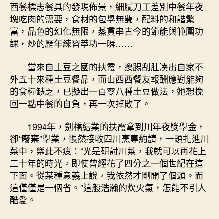
西餐標志餐具的發現佈景，細膩刀工差別中餐年夜
塊吃肉的需要，食材的包舉無雙，配料的和諧繁
富，品色的幻化無限，蒸貫串古今的節能與範圍功
課，炒的歷年練習萃功一瞬……
當來自土豆之國的扶霞，搜腸刮肚湊出自家不
外五十來種土豆餐品，而山西西餐友報酬應對能夠
的食糧缺乏，已擬出一百零八種土豆做法，她想挽
回一點中餐的自負，再一次掉敗了。
1994年，劍橋結業的扶霞拿到川年夜獎學金，
卻“廢棄”學業，悵然接收四川烹專約請，一頭扎進川
菜中，樂此不疲：“光是研討川菜，我就可以再花上
二十年的時光。即使曾經花了四分之一個世紀在這
下面。從某種意義上說，我依然才剛開了個頭。而
這僅僅是一個省。”這般浩瀚的炊火氣，怎能不引人
酷愛。