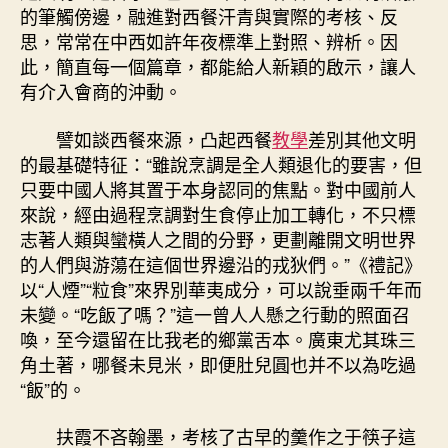
的筆觸傍邊，融進對西餐汗青與實際的考核、反
思，常常在中西如許年夜標準上對照、辨析。因
此，簡直每一個篇章，都能給人新穎的啟示，讓人
有介入會商的沖動。
譬如談西餐來源，凸起西餐
教學
差別其他文明
的最基礎特征：“雖說烹調是全人類退化的要害，但
只要中國人將其置于本身認同的焦點。對中國前人
來說，經由過程烹調對生食停止加工轉化，不只標
志著人類與蠻橫人之間的分野，更劃離開文明世界
的人們與游蕩在這個世界邊沿的戎狄們。”《禮記》
以“人煙”“粒食”來界別華夷成分，可以說垂兩千年而
未變。“吃飯了嗎？”這一曾人人懸之行動的照面召
喚，至今還留在比我老的鄉黨舌本。廣東尤其珠三
角土著，哪餐未見米，即便肚兒圓也并不以為吃過
“飯”的。
扶霞不吝翰墨，考核了古早的羹作之于筷子這