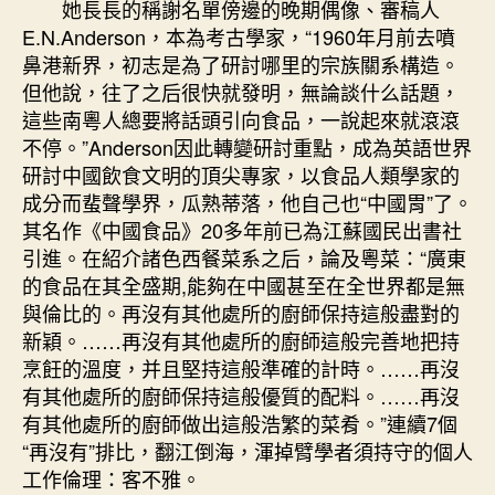
她長長的稱謝名單傍邊的晚期偶像、審稿人
E.N.Anderson，本為考古學家，“1960年月前去噴
鼻港新界，初志是為了研討哪里的宗族關系構造。
但他說，往了之后很快就發明，無論談什么話題，
這些南粵人總要將話頭引向食品，一說起來就滾滾
不停。”Anderson因此轉變研討重點，成為英語世界
研討中國飲食文明的頂尖專家，以食品人類學家的
成分而蜚聲學界，瓜熟蒂落，他自己也“中國胃”了。
其名作《中國食品》20多年前已為江蘇國民出書社
引進。在紹介諸色西餐菜系之后，論及粵菜：“廣東
的食品在其全盛期,能夠在中國甚至在全世界都是無
與倫比的。再沒有其他處所的廚師保持這般盡對的
新穎。……再沒有其他處所的廚師這般完善地把持
烹飪的溫度，并且堅持這般準確的計時。……再沒
有其他處所的廚師保持這般優質的配料。……再沒
有其他處所的廚師做出這般浩繁的菜肴。”連續7個
“再沒有”排比，翻江倒海，渾掉臂學者須持守的個人
工作倫理：客不雅。