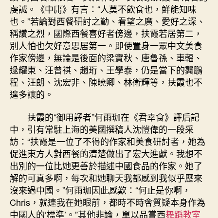
虔誠。《中庸》有言：“人莫不飲食也，鮮能知味
也。”若論對西餐研討之勤、看望之廣、愛好之深、
稱讚之烈，國際西餐喜好者傍邊，扶霞若居第二，
別人怕也欠好意思居第一。即使置身一眾中文美食
作家傍邊，無論是後面的梁實秋、唐魯孫、車輻、
逯耀東、汪曾祺、趙珩、王學泰，仍是當下的龔鵬
程、汪朗、沈宏非、陳曉卿、林衛輝等，扶霞也不
遑多讓的。
扶霞的“御用譯者”何雨珈在《君幸食》譯后記
中，引有常駐上海的美國撰稿人沈愷偉的一段采
訪：“扶霞是一位了不得的作家和美食研討者，她為
促進東方人對西餐的清楚做出了宏大進獻。我想不
出別的一位比她更善於描述中國食品的作家。她了
解的可真多啊，每次和她聊天我都感到我似乎歷來
沒來過中國。”何雨珈因此感歎：“何止是你啊，
Chris，就連我在她眼前，都時不時會質疑本身作為
中國人的‘標準’。”其他非論，單以品嘗西
舞蹈教室