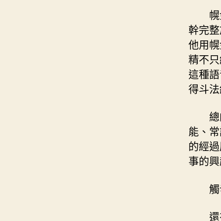
幌
幹完整
他用幌
精不只
這種語
得斗法
總
能、常
的經過
事的興
觸
還