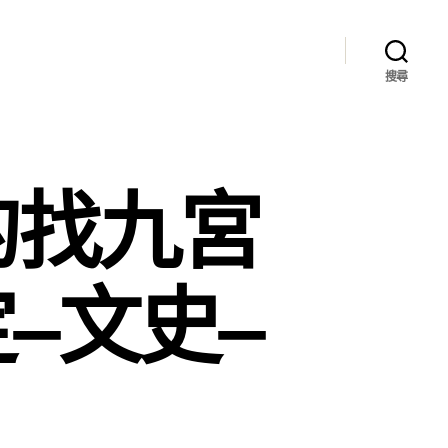
搜尋
的找九宮
–文史–