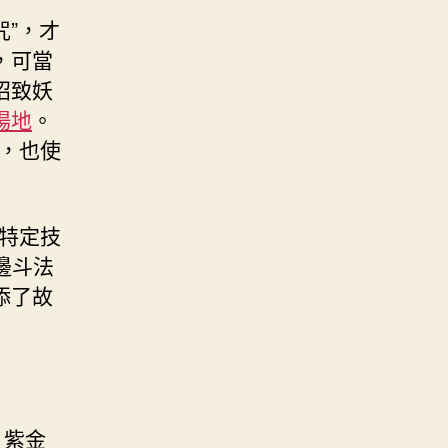
咒”，才
，可當
招致妖
場地
。
，也使
求特定技
邊斗法
添了故
。紫金