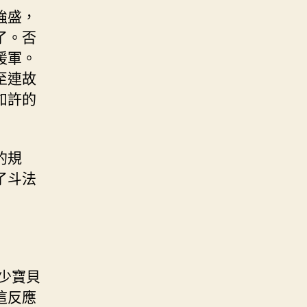
強盛，
了。否
援軍。
至連故
如許的
的規
了斗法
少寶貝
這反應