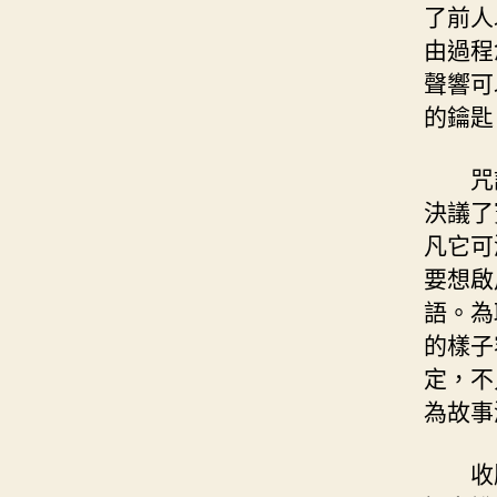
了前人
由過程
聲響可
的鑰匙
咒
決議了
凡它可
要想啟
語。為
的樣子
定，不
為故事
收