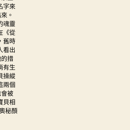
名字來
出來。
的魂靈
在《從
，舊時
人看出
他的措
倘有生
貝操縱
這兩個
也會被
寶貝相
與奧秘顏