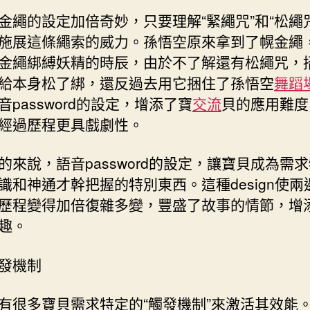
金繩的設定加倍奇妙，只要理解“緊繩咒”和“松繩
施展這條繩索的威力。孫悟空原來拿到了幌金繩
金繩綁縛妖精的時辰，由於不了解還有松繩咒，
給本身松了綁，還反過去用它捆住了孫悟空
舞蹈
音password的設定，增添了寶
交流
貝的應用難度
經過歷程更具戲劇性。
的來說，語音password的設定，讓寶貝成為需
識和神通才幹把握的特別東西。這種design使兩
歷程變得加倍復雜多變，豐盛了故事的情節，增
趣。
發機制
有很多寶貝需求特定的“觸發機制”來激活其效能