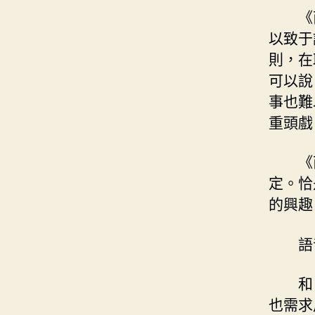
《
以致于
則，在
可以說
事也難
重頭戲
《
定。恰
的興趣
語
和
也需求