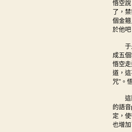
悟空說
了，禁
個金箍
於他吧
于
成五個
悟空走
道，這
咒”。
這
的語音p
定，使
也增加