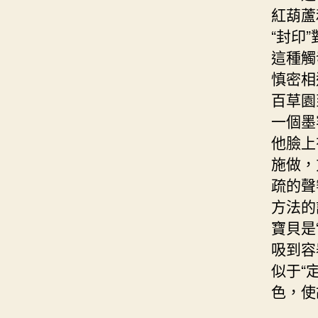
紅葫蘆
“封印
這種觸
慎密相
百草園
一個墨
他臉上
施做，
疏的聲
方法的
寶貝是
吸到容
似于“
色，使