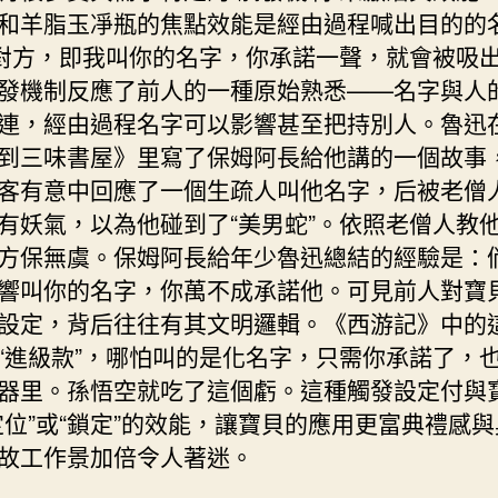
和羊脂玉凈瓶的焦點效能是經由過程喊出目的的
”對方，即我叫你的名字，你承諾一聲，就會被吸
發機制反應了前人的一種原始熟悉——名字與人
連，經由過程名字可以影響甚至把持別人。魯迅
到三味書屋》里寫了保姆阿長給他講的一個故事
客有意中回應了一個生疏人叫他名字，后被老僧
有妖氣，以為他碰到了“美男蛇”。依照老僧人教
方保無虞。保姆阿長給年少魯迅總結的經驗是：
響叫你的名字，你萬不成承諾他。可見前人對寶
設定，背后往往有其文明邏輯。《西游記》中的
“進級款”，哪怕叫的是化名字，只需你承諾了，
器里。孫悟空就吃了這個虧。這種觸發設定付與
定位”或“鎖定”的效能，讓寶貝的應用更富典禮感
故工作景加倍令人著迷。