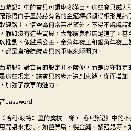
轉
西游記》中的寶貝可謂琳瑯滿目。這些寶貝威力
規
讓孫悟白手里赫赫有名的金箍棒都顯得相形見絀
定
取經路上，悟空為何常喜出望外，不得不處處請
–
，假如沒有這些寶貝，大都魔鬼都無足道了，甚
文
史
以推動。像鐵扇公主、金角年夜王和銀角年夜王
–
，都是直接繚繞寶貝的爭取來睜開的。
中
國
西游記》對寶貝的設定并不隨便，而是遵守特定
作
是這些規定，讓寶貝的應用遭到束縛，從而增加
家
網〉
，加強了故事的魅力。
中
音password
《哈利·波特》里的魔杖一樣，《西游記》中的不
用咒語來把持，如芭蕉扇、幌金繩、緊箍兒等。