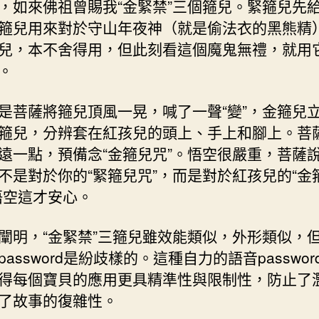
，如來佛祖曾賜我“金緊禁”三個箍兒。緊箍兒先
箍兒用來對於守山年夜神（就是偷法衣的黑熊精
兒，本不舍得用，但此刻看這個魔鬼無禮，就用
。
是菩薩將箍兒頂風一晃，喊了一聲“變”，金箍兒
箍兒，分辨套在紅孩兒的頭上、手上和腳上。菩
遠一點，預備念“金箍兒咒”。悟空很嚴重，菩薩
不是對於你的“緊箍兒咒”，而是對於紅孩兒的“金
悟空這才安心。
闡明，“金緊禁”三箍兒雖效能類似，外形類似，
assword是紛歧樣的。這種自力的語音passwor
得每個寶貝的應用更具精準性與限制性，防止了
了故事的復雜性。