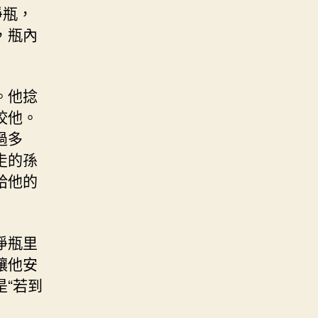
凈瓶，
，瓶內
。他捻
咬他。
過多
走的孫
給他的
凈瓶里
讓他安
“若到