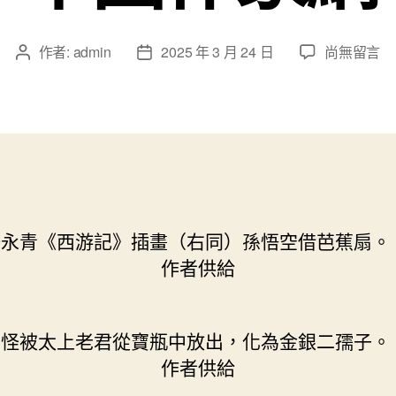
在
作者:
admin
2025 年 3 月 24 日
尚無留言
文
文
〈《西
章
章
游
作
發
記》
者
佈
中
日
寶
期
貝
的
找
永青《西游記》插畫（右同）孫悟空借芭蕉扇。
九
宮
作者供給
格
私
密
怪被太上老君從寶瓶中放出，化為金銀二孺子。
空
作者供給
間
運