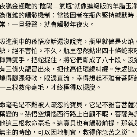
夜鵬金翅雕的“陰陽二氣瓶”就像進級版的羊脂玉
為復雜的觸發機制：當被困者在瓶內堅持緘默時
常，一旦發聲，就會觸發年夜火。
吸進瓶中的孫悟廢話還沒說完，瓶里就儘是火焰
訣，絕不害怕。不久，瓶里忽然鉆出四十條蛇來
揮舞雙手，把蛇捉住，將它們斷成了八十段。沒
有三條火龍冒出來，把他高低環繞糾纏。無處逃
燒得腳踝發軟，眼淚直流，幸得想起不雅音菩薩
—三根救命毫毛，才終極得以擺脫。
命毫毛是不難被人疏忽的寶貝，它是不雅音菩薩
葉變的。孫悟空煩惱西行路上自顧不暇，菩薩為
他這三根救命毫毛。這寶貝也有觸發前提，那就是
無主的時節，可以因地制宜，救得你急苦之災”。