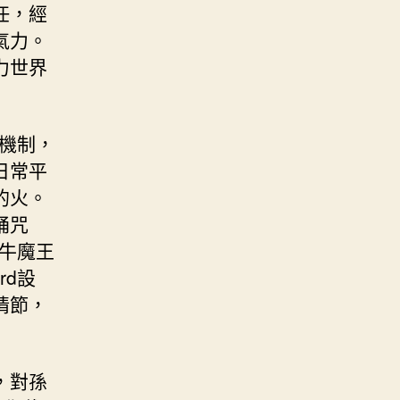
任，經
氣力。
力世界
權機制，
日常平
的火。
誦咒
成牛魔王
rd設
情節，
，對孫