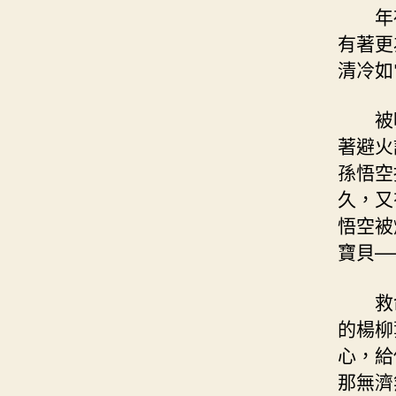
年
有著更
清冷如
被
著避火
孫悟空
久，又
悟空被
寶貝—
救
的楊柳
心，給
那無濟