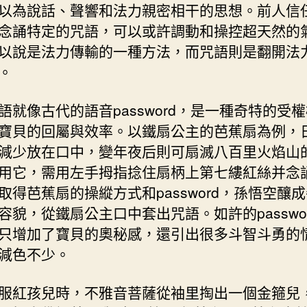
以為說話、聲響和法力親密相干的思想。前人信
念誦特定的咒語，可以或許調動和操控超天然的
以說是法力傳輸的一種方法，而咒語則是翻開法
。
語就像古代的語音password，是一種奇特的受
寶貝的回屬與效率。以鐵扇公主的芭蕉扇為例，
減少放在口中，變年夜后則可扇滅八百里火焰山
用它，需用左手拇指捻住扇柄上第七縷紅絲并念
取得芭蕉扇的操縱方式和password，孫悟空釀
容貌，從鐵扇公主口中套出咒語。如許的passwo
只增加了寶貝的奧秘感，還引出很多斗智斗勇的
減色不少。
服紅孩兒時，不雅音菩薩從袖里掏出一個金箍兒