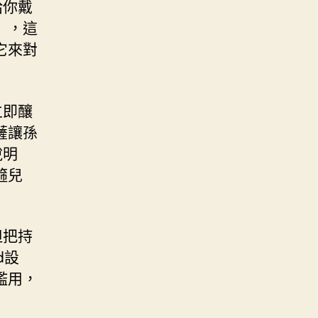
給你戴
），這
它來對
立即釀
薩讓孫
說明
箍兒
但把持
d設
濫用，