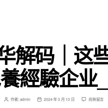
华解码｜这
養經驗企业
在
作者:
admin
2024 年 3 月 13 日
尚無留言
文
文
〈两
章
章