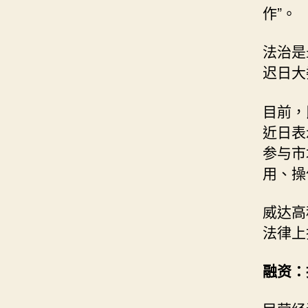
作”。
法治是
迟日大
目前，
近日表
参与市
用、操
威达高
法律上
融资：