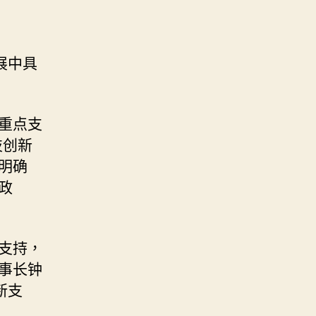
展中具
重点支
技创新
明确
政
支持，
事长钟
新支