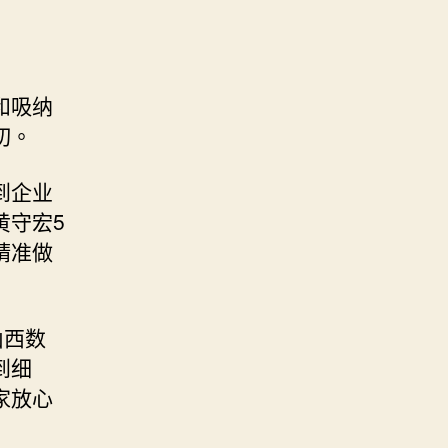
和吸纳
切。
到企业
黄守宏5
精准做
山西数
到细
家放心