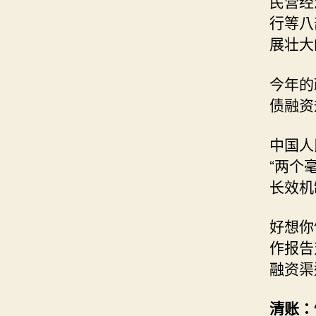
民营经
行等八
展壮大
今年的
债融资
中国人
“两个
长效机
好想你
作报告
融资渠
清账：