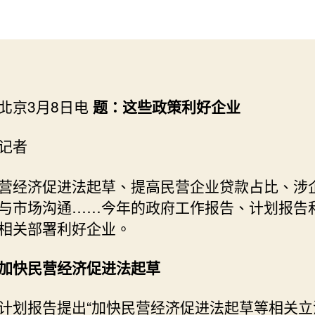
会
作
發
新
者
佈
华
日
解
期
码
｜
北京3月8日电
题：这些政策利好企业
这
些
政
记者
策
利
营经济促进法起草、提高民营企业贷款占比、涉
好
与市场沟通……今年的政府工作报告、计划报告
查
相关部署利好企业。
包
養
經
加快民营经济促进法起草
驗
企
计划报告提出“加快民营经济促进法起草等相关立
业