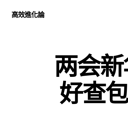
高效進化論
两会新
好查包