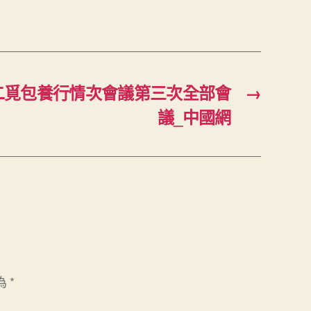
二覓包養行情次會議第三次全部會
→
議_中國網
為
*