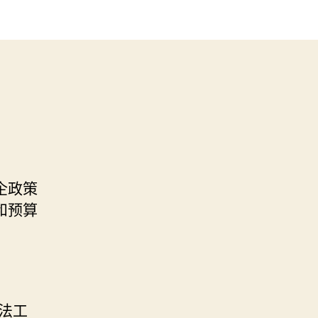
企政策
和预算
法工