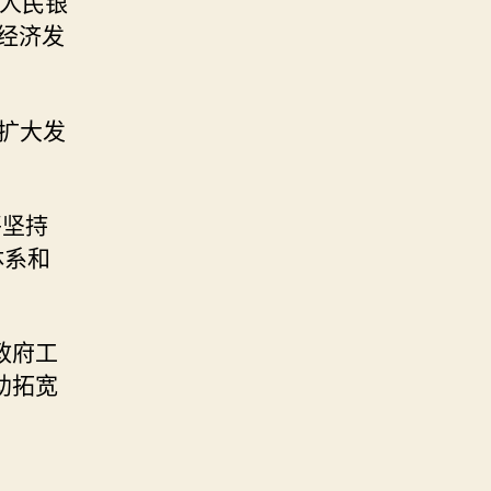
国人民银
经济发
扩大发
将坚持
体系和
政府工
助拓宽