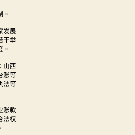
制。
家发展
若干举
度。
：山西
台账等
执法等
业账款
合法权
。