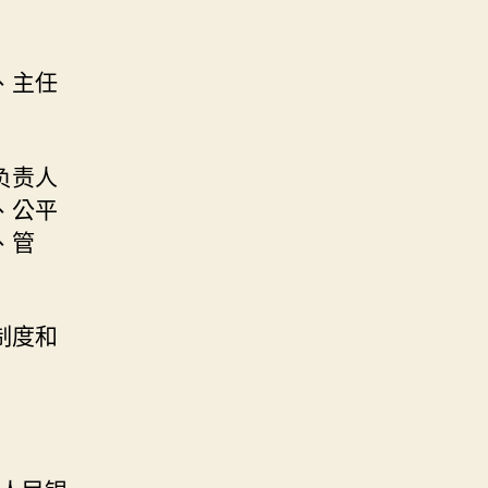
、主任
负责人
、公平
、管
制度和