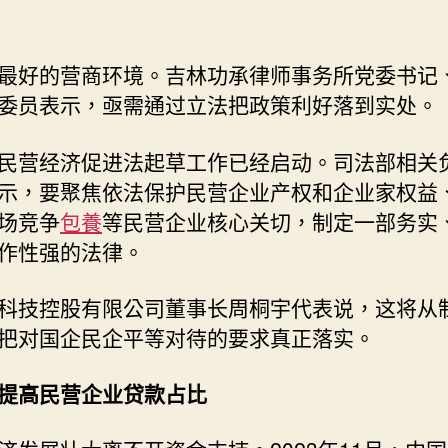
_
中
国
最好的营商环境。吉林功承律师事务所党委书记
网〉
委员表示，亟需通过立法把政策利好落到实处。
中
民营经济促进法起草工作已经启动。司法部相关
示，要聚焦依法保护民营企业产权和企业家权益
场竞争
包養
等民营企业核心关切，制定一部务实
作性强的法律。
科技控股有限公司董事长周桐宇代表说，这将从
把对国企民企平等对待的要求真正落实。
提高民营企业贷款占比