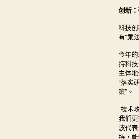
创新：
科技创
有“乘
今年的
持科技
主体地
“落实
策”。
“技术
我们更
波代表
持，能