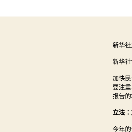
新华社
新华社
加快民
要注重
报告的
立法：
今年的