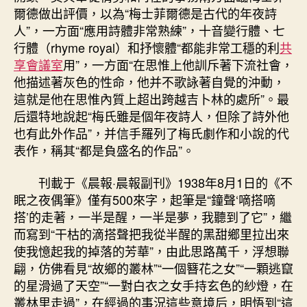
爾德做出評價，以為“梅士菲爾德是古代的年夜詩
人”，一方面“應用詩體非常熟練”，十音變行體、七
行體（rhyme royal）和抒懷體“都能非常工穩的利
共
享會議室
用”，一方面“在思惟上他訓斥著下流社會，
他描述著灰色的性命，他并不歌詠著自覺的沖動，
這就是他在思惟內質上超出跨越吉卜林的處所”。最
后還特地說起“梅氏雖是個年夜詩人，但除了詩外他
也有此外作品”，并信手羅列了梅氏劇作和小說的代
表作，稱其“都是負盛名的作品”。
刊載于《晨報·晨報副刊》1938年8月1日的《不
眠之夜偶筆》僅有500來字，起筆是“鐘聲‘嘀搭嘀
搭’的走著，一半是醒，一半是夢，我聽到了它”，繼
而寫到“干枯的滴搭聲把我從半醒的黑甜鄉里拉出來
使我憶起我的掉落的芳華”，由此思路萬千，浮想聯
翩，仿佛看見“故鄉的叢林”“一個簪花之女”“一顆逃竄
的星滑過了天空”“一對白衣之女手持玄色的紗燈，在
叢林里走過”，在經過的事況這些意境后，明悟到“這