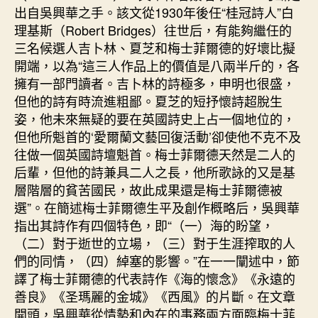
出自吳興華之手。該文從1930年後任“桂冠詩人”白
理基斯（Robert Bridges）往世后，有能夠繼任的
三名候選人吉卜林、夏芝和梅士菲爾德的好壞比擬
開端，以為“這三人作品上的價值是八兩半斤的，各
擁有一部門讀者。吉卜林的詩極多，申明也很盛，
但他的詩有時流進粗鄙。夏芝的短抒懷詩超脫生
姿，他未來無疑的要在英國詩史上占一個地位的，
但他所魁首的‘愛爾蘭文藝回復活動’卻使他不克不及
往做一個英國詩壇魁首。梅士菲爾德天然是二人的
后輩，但他的詩兼具二人之長，他所歌詠的又是基
層階層的貧苦國民，故此成果還是梅士菲爾德被
選”。在簡述梅士菲爾德生平及創作概略后，吳興華
指出其詩作有四個特色，即“（一）海的盼望，
（二）對于逝世的立場，（三）對于生涯搾取的人
們的同情，（四）綽塞的影響。”在一一闡述中，節
譯了梅士菲爾德的代表詩作《海的懷念》《永遠的
善良》《圣瑪麗的金城》《西風》的片斷。在文章
開頭，吳興華從情勢和內在的事務兩方面臨梅士菲