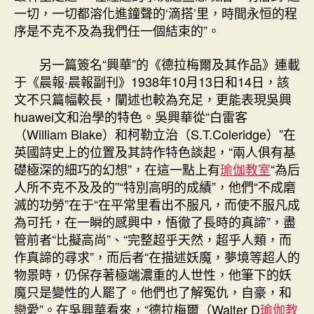
一切，一切都溶化進鐘聲的‘滴搭’里，時間永恒的程
序是不克不及為我們任一個結束的”。
另一篇簽名“興華”的《德拉梅爾及其作品》連載
于《晨報·晨報副刊》1938年10月13日和14日，該
文不只篇幅較長，闡述也較為充足，更能表現吳興
huawei文和治學的特色。吳興華從“白雷客
（William Blake）和柯勒立治（S.T.Coleridge）”在
英國詩史上的位置及其詩作特色談起，“兩人俱有基
礎極深的細巧的幻想”，在這一點上有
瑜伽教室
“為后
人所不克不及及的”“特別高明的成績”，他們“不成磨
滅的功勞”在于“在平常里看出不服凡，而使不服凡成
為可托，在一瞬的感興中，悟徹了長時的真諦”，盡
管前者“比擬高尚”、“完整超乎天然，超乎人類，而
作真諦的尋求”，而后者“在描述妖魔，夢境等超人的
物景時，仍保存著極端濃重的人世性，他筆下的妖
魔只是變性的人罷了。他們也了解冤仇，自豪，和
戀愛”。在吳興華看來，“德拉梅爾（Walter D
瑜伽教