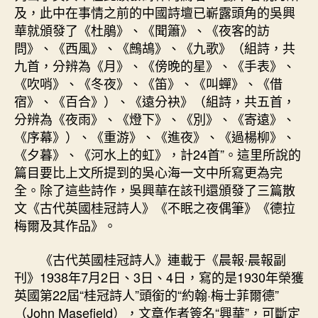
及，此中在事情之前的中國詩壇已嶄露頭角的吳興
華就頒發了《杜鵑》、《聞簫》、《夜客的訪
問》、《西風》、《鷓鴣》、《九歌》（組詩，共
九首，分辨為《月》、《傍晚的星》、《手表》、
《吹哨》、《冬夜》、《笛》、《叫蟬》、《借
宿》、《百合》）、《遠分袂》（組詩，共五首，
分辨為《夜雨》、《燈下》、《別》、《寄遠》、
《序幕》）、《重游》、《進夜》、《過楊柳》、
《夕暮》、《河水上的虹》，計24首”。這里所說的
篇目要比上文所提到的吳心海一文中所寫更為完
全。除了這些詩作，吳興華在該刊還頒發了三篇散
文《古代英國桂冠詩人》《不眠之夜偶筆》《德拉
梅爾及其作品》。
《古代英國桂冠詩人》連載于《晨報·晨報副
刊》1938年7月2日、3日、4日，寫的是1930年榮獲
英國第22屆“桂冠詩人”頭銜的“約翰·梅士菲爾德”
（John Masefield），文章作者簽名“興華”，可斷定