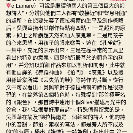
室
e Lamare）可說是繼續他兩人的第三個巨大的幻
想詩人”，分辨與他們二人都有“較接近”和“聲息相通”
的處所。在扼要先容了德拉梅爾的生平及創作概略
后，吳興華指出其創作特點有四點，“一是超凡的原
素，即上之所謂超天然的仙人魔鬼等。二是用孩子
的心來思想，用孩子的眼來察看。這在《孔雀餅》
一集中，充足的表示出來。三是在極平常的工具里
看出他特別的意義。四是他所最善於的顏色字的利
用”，并分辨以詳細作品來加以剖析和闡明，此中就
有他自譯的《舞蹈神曲》《拍門》《魔鬼》以及援
用孫毓棠所譯《丟失落的鞋》等詩作的片斷。從行
文中可以看出，吳興華對于德拉梅爾的詩作是很熟
習的，在論落第四個特色時，特殊提到“那首極著名
的《銀色》，那首詩中連用十個Silver描述月光中的
谷倉，我小我很愛好那首詩”。特殊值得留意的是，
吳興華在論及“德拉梅爾是一個純潔的詩人，他的詩
中的音韻，節拍，素樸的寫法，都是旁人所不成及
的”的時辰，舉出《諾德》一詩為例，指出此中“第一