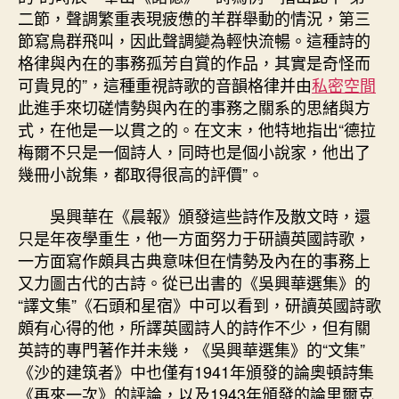
二節，聲調繁重表現疲憊的羊群舉動的情況，第三
節寫鳥群飛叫，因此聲調變為輕快流暢。這種詩的
格律與內在的事務孤芳自賞的作品，其實是奇怪而
可貴見的”，這種重視詩歌的音韻格律并由
私密空間
此進手來切磋情勢與內在的事務之關系的思緒與方
式，在他是一以貫之的。在文末，他特地指出“德拉
梅爾不只是一個詩人，同時也是個小說家，他出了
幾冊小說集，都取得很高的評價”。
吳興華在《晨報》頒發這些詩作及散文時，還
只是年夜學重生，他一方面努力于研讀英國詩歌，
一方面寫作頗具古典意味但在情勢及內在的事務上
又力圖古代的古詩。從已出書的《吳興華選集》的
“譯文集”《石頭和星宿》中可以看到，研讀英國詩歌
頗有心得的他，所譯英國詩人的詩作不少，但有關
英詩的專門著作并未幾，《吳興華選集》的“文集”
《沙的建筑者》中也僅有1941年頒發的論奧頓詩集
《再來一次》的評論，以及1943年頒發的論里爾克