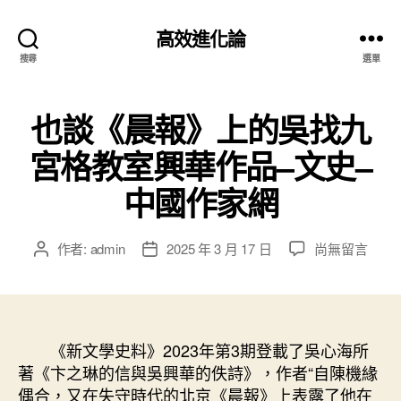
高效進化論
搜尋
選單
也談《晨報》上的吳找九
宮格教室興華作品–文史–
中國作家網
在
作者:
admin
2025 年 3 月 17 日
尚無留言
文
文
〈也
章
章
談
作
發
《晨
者
佈
報》
日
上
《新文學史料》2023年第3期登載了吳心海所
期
的
著《卞之琳的信與吳興華的佚詩》，作者“自陳機緣
吳
偶合，又在失守時代的北京《晨報》上表露了他在