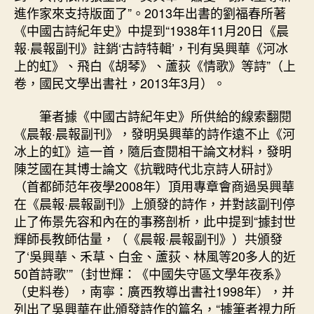
進作家來支持版面了”。2013年出書的劉福春所著
《中國古詩紀年史》中提到“1938年11月20日《晨
報·晨報副刊》註銷‘古詩特輯’，刊有吳興華《河冰
上的虹》、飛白《胡琴》、蘆荻《情歌》等詩”（上
卷，國民文學出書社，2013年3月）。
筆者據《中國古詩紀年史》所供給的線索翻閱
《晨報·晨報副刊》，發明吳興華的詩作遠不止《河
冰上的虹》這一首，隨后查閱相干論文材料，發明
陳芝國在其博士論文《抗戰時代北京詩人研討》
（首都師范年夜學2008年）頂用專章會商過吳興華
在《晨報·晨報副刊》上頒發的詩作，并對該副刊停
止了佈景先容和內在的事務剖析，此中提到“據封世
輝師長教師估量，（《晨報·晨報副刊》）共頒發
了‘吳興華、禾草、白金、蘆荻、林風等20多人的近
50首詩歌’”（封世輝：《中國失守區文學年夜系》
（史料卷），南寧：廣西教導出書社1998年），并
列出了吳興華在此頒發詩作的篇名，“據筆者視力所