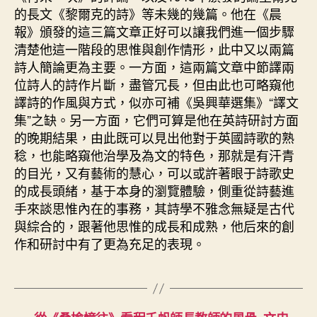
的長文《黎爾克的詩》等未幾的幾篇。他在《晨
報》頒發的這三篇文章正好可以讓我們進一個步驟
清楚他這一階段的思惟與創作情形，此中又以兩篇
詩人簡論更為主要。一方面，這兩篇文章中節譯兩
位詩人的詩作片斷，盡管冗長，但由此也可略窺他
譯詩的作風與方式，似亦可補《吳興華選集》“譯文
集”之缺。另一方面，它們可算是他在英詩研討方面
的晚期結果，由此既可以見出他對于英國詩歌的熟
稔，也能略窺他治學及為文的特色，那就是有汗青
的目光，又有藝術的慧心，可以或許著眼于詩歌史
的成長頭緒，基于本身的瀏覽體驗，側重從詩藝進
手來談思惟內在的事務，其詩學不雅念無疑是古代
與綜合的，跟著他思惟的成長和成熟，他后來的創
作和研討中有了更為充足的表現。