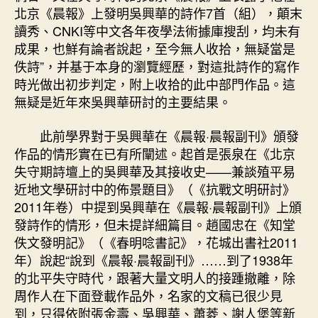
找
北京《晨報》上發明吳興華的詩作7首（組），顛末
九
讀秀、CNKI等中文各年夜學法術據庫搜刮，均未有
宮
成果，也鮮有論者說起，至今無人收拾，無疑當是
格
佚詩”，并基于本身的瀏覽經歷，對這批詩作的寫作
教
室
時光做出初步判定，附上收拾的此中部門作品。這
興
無疑是近年來吳興華研討的主要結果。
華
作
此前學界對于吳興華在《晨報·晨報副刊》頒發
品
作品的情形實在已有所闡述。起首是張泉在《北京
–
失守期詩壇上的吳興華及其接收史——兼談殖平易
文
近地文學研討中的佈景題目》（《抗戰文明研討》
史
2011年卷）中提到吳興華在《晨報·晨報副刊》上頒
–
中
發詩作的情形，但未提詳細篇目。趙國忠在《知堂
國
佚文發明記》（《春明唸書記》，花城出書社2011
作
年）說起“說到《晨報·晨報副刊》……到了1938年
家
的北平失守時代，跟著大量文明人的接踵撤離，除
網〉
周作人在下面登載作品外，名家的文稿已很少見
中
到，只得依附張金壽、吳興華、蕭菱、謝人堡等新