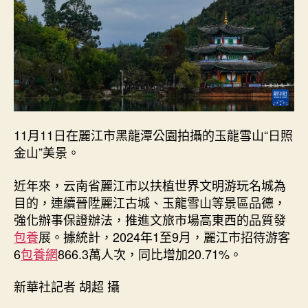
網
心
得
市
場
連
續
升
溫
11月11日在麗江市黑龍潭公園拍攝的玉龍雪山“日照
_
金山”美景。
中
國
近年來，云南省麗江市以扶植世界文明游玩名城為
網〉
目的，連續晉陞麗江古城、玉龍雪山等景區品德，
中
強化辦事保證辦法，推進文旅市場高東西的品質發
包養
展。據統計，2024年1至9月，麗江市招待游客
6
包養網
866.3萬人次，同比增加20.71%。
新華社記者 胡超 攝