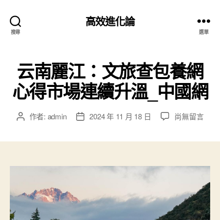
高效進化論
搜尋
選單
云南麗江：文旅查包養網
心得市場連續升溫_中國網
在
作者:
admin
2024 年 11 月 18 日
尚無留言
文
文
〈云
章
章
南
作
發
麗
者
佈
江：
日
文
期
旅
查
包
養