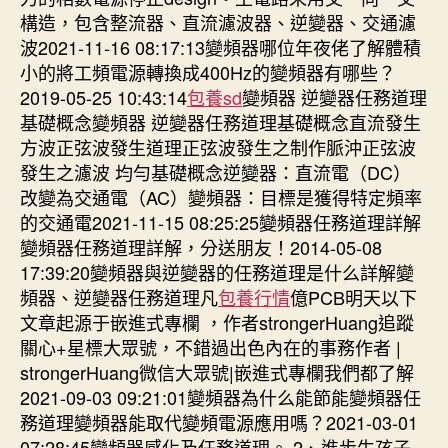
構造，包含整流器、直流濾波器、逆變器、交通濾
波2021-11-16 08:17:13變頻器哪位年夜佬了解體積
小的將工頻電源轉換成400Hz的變頻器有哪些？
2019-05-25 10:43:14
包養sd
變頻器 逆變器任務道理
基礎概念變頻器 逆變器任務道理基礎概念直流發生
方波正弦波發生道理正弦波發生之制作脈沖正弦波
發生之濾波 均勻基礎概念逆變器：直流電（DC）
改變為交通電（AC）變頻器：目標是獲得特定頻率
的交通電2021-11-15 08:25:25變頻器任務道理詳解
變頻器任務道理詳解，分送朋友！2014-05-08
17:39:20變頻器與逆變器的任務道理是什么詳解變
頻器、逆變器任務道理凡
包養行情
億PCB明天以下
文章起源于嵌進式專欄 ，作者strongerHuang追蹤
關心+星標大眾號，不錯過出色內在的事務作者 |
strongerHuang微信大眾號|嵌進式專欄我們都了解
2021-09-03 09:21:01變頻器為什么能節能變頻器任
務道理變頻器能取代變頻電源應用嗎？2021-03-01
07:28:45變頻器感化及任務道理。 2、進步生孩子