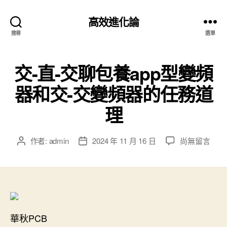
高效進化論
搜尋
選單
交-直-交聊包養app型變頻
器和交-交變頻器的任務道
理
在
作者:
admin
2024 年 11 月 16 日
尚無留言
文
文
〈交-
章
章
直-
作
發
交
者
佈
聊
日
包
期
養
華秋PCB
app