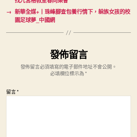
找九宮格教室春同樂會”
→
新華全媒+丨珠峰腳查包養行情下，躲族女孩的校
園足球夢_中國網
發佈留言
發佈留言必須填寫的電子郵件地址不會公開。
必填欄位標示為
*
留言
*