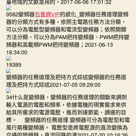
臺地域的文獻是用的。2017-06-06 17:01:32
9582變頻器
包養網VIP
的感化_變頻器任務道理變頻
器的分類方式有多種，依照主電路任務方法分類，
可以分為電壓型變頻器和電流型變頻器；依照開關
方法分類，可以分為PAM把持變頻器、PWM把持變
頻器和高載頻PWM把持變頻器；2021-06-13
16:34:00
19389
變頻器的任務道理及把持方式綜述變頻器的任務道
理及把持方式綜述2021-07-05 09:29:00
34什么是變頻器，變頻器的任務道理的開斷來調劑
輸入電源的電壓和頻率，依據電機的現實需求來供
給其所需求的電源電壓，進而到達節能、調速的目
標。 變頻器的任務道理 變頻器可分為電壓型和電
風行兩種變頻器。 電壓型是將電壓源的直流變換為
交通的變頻器，直流回路的濾2021-07-20 10:16:36