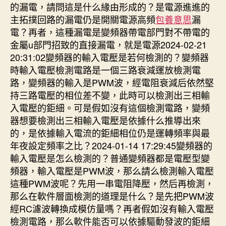
的漏電，請問這是什么緣由形成的？是電源進進的
主拓撲回路的漏電仍是開關電源高頻
包養意思
漏
電？再者，這種漏電是變頻器帶電部門對不帶電的
金屬u部門招致的直接漏電，就是電源2024-02-21
20:31:02變頻器的輸入電壓是若何檢測的？變頻器
時輸入電壓檢測電路是一個三路衰減運放檢測電
路，變頻器的輸入是PWM波，經電阻衰減后依然堅
持三路電壓的相位差不變，此時可以檢測出三相輸
入電壓的鉅細。可是假如沒有這個檢測電路，變頻
器想要檢測出三相輸入電壓是依據什么推導出來
的，是依據輸入電流的鉅細相位仍是運轉頻率與最
年夜設定頻率之比？2024-01-14 17:29:45變頻器的
輸入電壓是怎么檢測的？普通變頻器都是電壓型變
頻器，輸入電壓是PWM波，那么請么檢測輸入電壓
這種PWM波呢？先用一串電阻降壓，然后再檢測，
那么在軟件層面檢測的道理是什么？是先把PWM波
經RC濾波轉換成模仿量嗎？再者假如沒有輸入電壓
檢測電路，那么軟件能否可以依據驅動發波的鉅細