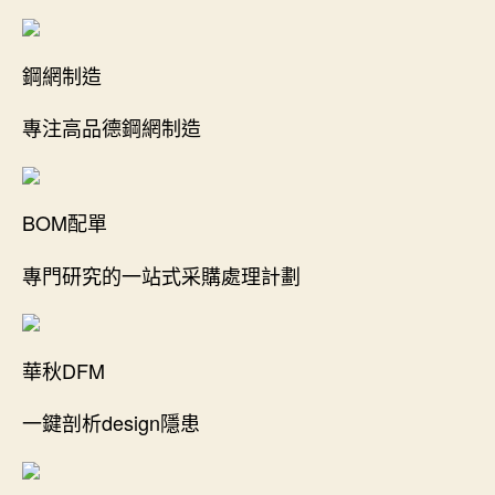
鋼網制造
專注高品德鋼網制造
BOM配單
專門研究的一站式采購處理計劃
華秋DFM
一鍵剖析design隱患