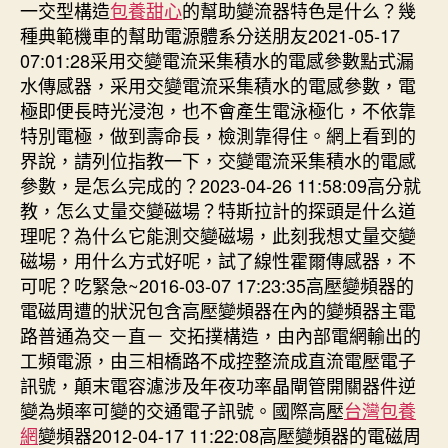
一交型構造
包養甜心
的幫助變流器特色是什么？幾
種典範機車的幫助電源體系分送朋友2021-05-17
07:01:28采用交變電流采集積水的電感參數點式漏
水傳感器，采用交變電流采集積水的電感參數，電
極即便長時光浸泡，也不會產生電泳極化，不依靠
特別電極，做到壽命長，檢測靠得住。網上看到的
界說，請列位指教一下，交變電流采集積水的電感
參數，是怎么完成的？2023-04-26 11:58:09高分就
教，怎么丈量交變磁場？特斯拉計的探頭是什么道
理呢？為什么它能測交變磁場，此刻我想丈量交變
磁場，用什么方式好呢，試了線性霍爾傳感器，不
可呢？吃緊急~2016-03-07 17:23:35高壓變頻器的
電磁周遭的狀況包含高壓變頻器在內的變頻器主電
路普通為交－直－ 交拓撲構造，由內部電網輸出的
工頻電源，由三相橋路不成控整流成直流電壓電子
訊號，顛末電容濾涉及年夜功率晶閘管開關器件逆
變為頻率可變的交通電子訊號。國際高壓
台灣包養
網
變頻器2012-04-17 11:22:08高壓變頻器的電磁周