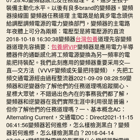
裝備主動化水平。以後有良多brand的變頻器。變頻
器接線圖 變頻器任務道理 主電路是給異步電念頭供
給調壓調頻電源的電力變換部門，變頻器的主電路
年夜體上可分為兩類：電壓型是將電壓源的直流
2018-10-18 16:30:38變頻器
台灣包養
道理先容變頻
器道理先容摘要：
包養網VIP
變頻器是應用電力半導
體器件的通斷感化將工頻電源變換為另一頻率的電
能把持裝配。我們此刻應用的變頻器重要采用交—
直—交方法（VVVF變頻或矢量把持變頻），先把工
頻交通電源經由過程整流器2021-09-09 08:28:59變
頻器和逆變器你了解他們的任務道理嗎追蹤關心、
星標大眾號，不錯過出色內在的事務我們都了解，
變頻器和逆變器在我們實際生涯中利用很是普遍，
但你了解他們的任務道理嗎？一、基本概念AC：
Alternating Current，交通電DC：Direct2021-11-15
06:41:56變頻器若何進修，怎么樣檢測黑白？變頻
器若何進修，怎么樣檢測黑白？2016-04-14