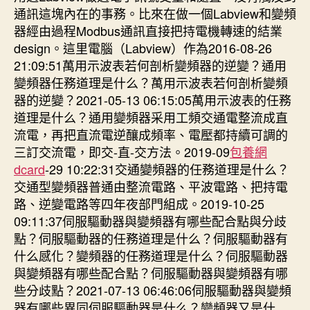
通訊這塊內在的事務。比來在做一個Labview和變頻
器經由過程Modbus通訊直接把持電機轉速的結業
design。這里電腦（Labview）作為2016-08-26
21:09:51萬用示波表若何剖析變頻器的逆變？通用
變頻器任務道理是什么？萬用示波表若何剖析變頻
器的逆變？2021-05-13 06:15:05萬用示波表的任務
道理是什么？通用變頻器采用工頻交通電整流成直
流電，再把直流電逆釀成頻率、電壓都持續可調的
三訂交流電，即交-直-交方法。2019-09
包養網
dcard
-29 10:22:31交通變頻器的任務道理是什么？
交通型變頻器普通由整流電路、平波電路、把持電
路、逆變電路等四年夜部門組成。2019-10-25
09:11:37伺服驅動器與變頻器有哪些配合點與分歧
點？伺服驅動器的任務道理是什么？伺服驅動器有
什么感化？變頻器的任務道理是什么？伺服驅動器
與變頻器有哪些配合點？伺服驅動器與變頻器有哪
些分歧點？2021-07-13 06:46:06伺服驅動器與變頻
器有哪些異同伺服驅動器是什么？變頻器又是什