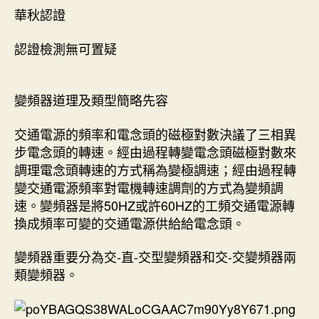
華秋認證
認證檢測無可置疑
變頻器道理及類型簡略先容
交通電源的頻率和電念頭的磁極對數決議了三相異
步電念頭的轉速。經由過程轉變電念頭磁極對數來
調理電念頭轉速的方式稱為變極調速；經由過程轉
變交通電源頻率對電機轉速調劑的方式為變頻調
速。變頻器是將50HZ或許60HZ的工頻交通電源轉
換成頻率可變的交通電源供給給電念頭。
變頻器重要分為交-直-交型變頻器和交-交變頻器兩
類變頻器。