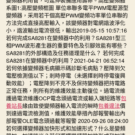
系圖1:高壓變頻框圖 單位串聯多電平PWM電壓源型
變頻器，采用若干個高壓PWM變頻功率單位串聯的
方法完成直接高壓輸入，該變頻器對電網諧波淨化
小，諧波輸出電流很低，輸出2019-05-15 10:57:16
若何完成SA8281在變頻器中的利用？SA8281型三
相PWM波形產生器的重要特色及引腳效能有哪些？
SA8281的外部構造及任務道理是什么？ 若何完成
SA8281在變頻器中的利用？2021-04-21 06:52:14
若何依據變頻器毛病顯示碼診斷毛病點？壓降到欠
電壓檢測值以下；剎時停電（未選擇剎時停電復興
動效能）；電壓降到不克不及保持變頻器把持電路
正常任務，則所有的維護效能主動復位。過電流維
護過電流維護OCP電念頭過電流或輸入端短路等
包
養站長
緣由致使變頻器輸入電流的瞬時
包養違法
價
到達過電流檢測值，維護效能舉措內部報警輸出內
部報警OLE電念頭過載等報警 2020-09-26 08:24:00
若何選擇變頻器加快形式和加速形式？什么是變頻