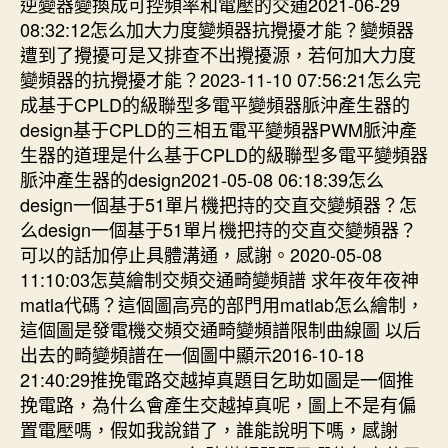
逆變器變換成可控頻率和電壓的交通2021-06-29
08:32:12怎么加大力度變頻器抗攪擾才能？變頻器
遭到了攪擾可是又排查不出攪擾源，若何加大力度
變頻器的抗攪擾才能？2023-11-10 07:56:21怎么完
成基于CPLD的級聯型多電平變頻器脈沖產生器的
design基于CPLD的三相五電平變頻器PWM脈沖產
生器的道理是什么基于CPLD的級聯型多電平變頻器
脈沖產生器的design2021-05-08 06:18:39怎么
design一個基于51單片機把持的交直交變頻器？怎
么design一個基于51單片機把持的交直交變頻器？
可以的話加停止具體溝通，感謝。2020-05-08
11:10:03怎莫繪制交頻交通畸變頻譜 求年夜年夜神
matla代碼？這個圖高亮的部門用matlab怎么繪制，
這個圖是發電機交頻交通畸變頻譜限制曲線圖 以后
出去的畸變頻譜在一個圖中顯示2016-10-18
21:40:29推挽電路交越掉真題目乞助如圖是一個推
挽電路，為什么會產生交越掉真呢，圖上不是有偏
置電壓嗎，假如我說錯了，誰能說明下嗎，感謝