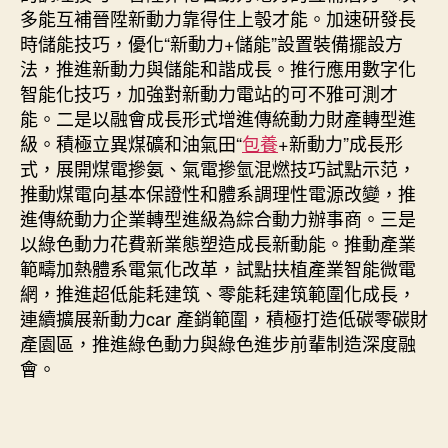
多能互補晉陞新動力靠得住上彀才能。加速研發長
時儲能技巧，優化“新動力+儲能”設置裝備擺設方
法，推進新動力與儲能和諧成長。推行應用數字化
智能化技巧，加強對新動力電站的可不雅可測才
能。二是以融會成長形式增進傳統動力財產轉型進
級。積極立異煤礦和油氣田“
包養
+新動力”成長形
式，展開煤電摻氨、氣電摻氫混燃技巧試點示范，
推動煤電向基本保證性和體系調理性電源改變，推
進傳統動力企業轉型進級為綜合動力辦事商。三是
以綠色動力花費新業態塑造成長新動能。推動產業
範疇加熱體系電氣化改革，試點扶植產業智能微電
網，推進超低能耗建筑、零能耗建筑範圍化成長，
連續擴展新動力car 產銷範圍，積極打造低碳零碳財
產園區，推進綠色動力與綠色進步前輩制造深度融
會。