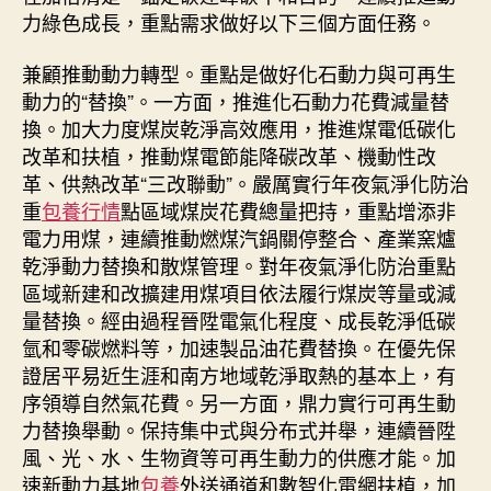
力綠色成長，重點需求做好以下三個方面任務。
兼顧推動動力轉型。重點是做好化石動力與可再生
動力的“替換”。一方面，推進化石動力花費減量替
換。加大力度煤炭乾淨高效應用，推進煤電低碳化
改革和扶植，推動煤電節能降碳改革、機動性改
革、供熱改革“三改聯動”。嚴厲實行年夜氣淨化防治
重
包養行情
點區域煤炭花費總量把持，重點增添非
電力用煤，連續推動燃煤汽鍋關停整合、產業窯爐
乾淨動力替換和散煤管理。對年夜氣淨化防治重點
區域新建和改擴建用煤項目依法履行煤炭等量或減
量替換。經由過程晉陞電氣化程度、成長乾淨低碳
氫和零碳燃料等，加速製品油花費替換。在優先保
證居平易近生涯和南方地域乾淨取熱的基本上，有
序領導自然氣花費。另一方面，鼎力實行可再生動
力替換舉動。保持集中式與分布式并舉，連續晉陞
風、光、水、生物資等可再生動力的供應才能。加
速新動力基地
包養
外送通道和數智化電網扶植，加