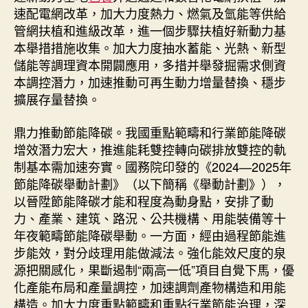
速配電網改革，加大力度熱力、燃氣及氫能等供給
管網扶植和進級改革，進一個步驟扶植好新動力基
本舉措措施收集。加大力度抽水蓄能、光熱、新型
儲能等調理資本開闢應用，多措并舉發掘需求側資
本調控潛力，加速推動可再生動力增量替換、穩步
擴展存量替換。
鼎力推動節能降碳。我國重點範疇和行業節能降碳
增效潛力宏大，推進能耗雙控轉向碳排放雙控的軌
制基本需加速夯實。國務院印發的《2024—2025年
節能降碳舉動計劃》（以下簡稱《舉動計劃》），
以晉陞節能降碳才能和程度為動身點，安排了動
力、產業、建筑、路況、公共機構、用能裝備等十
年夜範疇節能降碳舉動。一方面，經由過程節能進
步能效，對分歧理用能做減法。強化能效尺度的泉
源把關感化，果斷遏制“兩高一低”項目自覺下馬，優
化產能布局和產量調控，加速調劑產物構造和用能
構造。加大力度重點範疇和重點行業節能治理，深