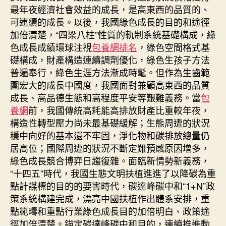
最年夜經濟社會效益的成長，是高東西的品質的、
中
可連續的成長。以後，我國綠色成長的目的和途徑
加倍清楚，“四梁八柱”性質的軌制系統基礎構成，綠
色成長成績環球注視
包養網排名
，綠色空間格式基
礎構成，財產構造連續調劑優化，綠色生孩子方法
普遍奉行，綠色生涯方法漸成時髦。但作為生齒範
圍宏大的成長中國度，我國面對兼顧高東西的品質
成長、高品德生態和高程度平安等艱難義務。當
包
養網
前，我國傳統高耗能高排放財產比重較年夜，
構造性轉型壓力尚未最基礎緩解；生態周遭的狀況
穩中向好的基本還不牢固，淨化物和碳排放總量仍
居高位；國際周遭的狀況不斷定難預感原因增多，
綠色成長競合博弈日趨復雜。面臨新情勢新義務，
“十四五”時代，我國生態文明扶植進進了以降碳為重
點計謀標的目的的要害時代，碳達峰碳中和“1+N”政
策系統構建完成，漂亮中國扶植作出體系安排，重
點範疇和重點行業綠色成長目的加倍明白、政策途
徑加倍清楚。錨定碳達峰碳中和目的，連續推進動