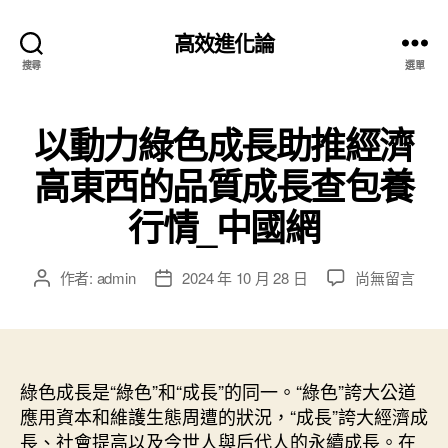
高效進化論
搜尋
選單
以動力綠色成長助推經濟
高東西的品質成長查包養
行情_中國網
在
作者:
admin
2024 年 10 月 28 日
尚無留言
文
文
〈以
章
章
動
作
發
力
者
佈
綠
日
色
綠色成長是“綠色”和“成長”的同一。“綠色”誇大公道
期
成
應用資本和維護生態周遭的狀況，“成長”誇大經濟成
長
長、社會提高以及今世人與后代人的永續成長。在