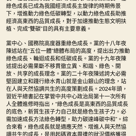
助
綠色成長已成為我國經濟成長主旋律的時期佈景
推
下，增進動力綠色低碳轉型，以動力綠色成長助推
經
經濟高東西的品質成長，對于加速推動生態文明扶
濟
植、完成“雙碳”目的具有主要意義。
高
東
西
黨中心、國務院高度器重綠色成長。黨的十八年夜
的
陳述站在“五位一體”總體布局的高度，提出出力推動
品
綠色成長、輪迴成長和低碳成長。黨的十九年夜陳
質
述提出必需果斷不移貫徹立異、和諧、綠色、開
成
放、共享的成長理念。黨的二十年夜陳述誇大必需
長
堅固建立和踐行綠水青山就是金山銀山的理念，站
查
在人與天然協調共生的高度策劃成長。2024年頭，
包
養
習近平總書記在掌管中共中心政治局第十一次所有
行
人全體進修時指出，“綠色成長是高東西的品質成長
情
的底色，新質生孩子力自己就是綠色生孩子力。必
_
需加速成長方法綠色轉型，助力碳達峰碳中和”。綜
中
合來看，綠色成長就是適應天然、增進人與天然協
國
調共生的成長，是用起碼資本周遭的狀況價格獲得
網〉