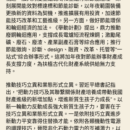
刻展開能效對標達標和節能診斷，以年夜範圍裝備
更換新的資料為契機，推進擴展有用投資，加速節
能技巧改革和工藝進級。另一方面，做好節能環保
和輪迴經濟的加法。《舉動計劃》提出，鼎力推動
廢鋼輪迴應用，支撐成長電爐短流程煉鋼；激勵尾
礦、廢石、廢渣、產業副產石膏等綜合應用；推行
節能徵詢、診斷、design、融資、改革、托管等“一
站式”綜合辦事形式。這將加年夜對節能辦事財產成
長支撐力度，為扶植古代化財產系統供給無力支
持。
推動技巧立異和業態形式立異。習近平總書記指
出，“把動力技巧及其聯繫關係財產培養成帶動我國
財產進級的新增加點，增進新質生孩子力成長”。以
新一輪動力反動成長強大新質生孩子力，要害在于
技巧立異和業態形式立異。一是依附技巧立異進步
新動力平安靠得住替換才能。依附各類機動性電源
的調理技巧，晉陞非化石動力電力的互補潛力，以