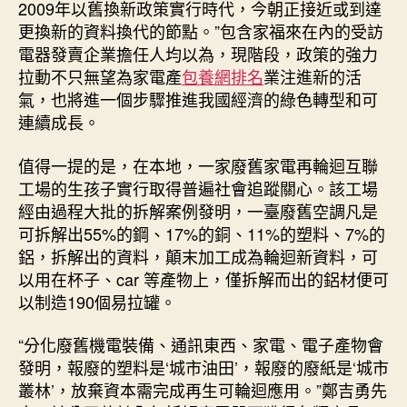
2009年以舊換新政策實行時代，今朝正接近或到達
更換新的資料換代的節點。”包含家福來在內的受訪
電器發賣企業擔任人均以為，現階段，政策的強力
拉動不只無望為家電產
包養網排名
業注進新的活
氣，也將進一個步驟推進我國經濟的綠色轉型和可
連續成長。
值得一提的是，在本地，一家廢舊家電再輪迴互聯
工場的生孩子實行取得普遍社會追蹤關心。該工場
經由過程大批的拆解案例發明，一臺廢舊空調凡是
可拆解出55%的鋼、17%的銅、11%的塑料、7%的
鋁，拆解出的資料，顛末加工成為輪迴新資料，可
以用在杯子、car 等產物上，僅拆解而出的鋁材便可
以制造190個易拉罐。
“分化廢舊機電裝備、通訊東西、家電、電子產物會
發明，報廢的塑料是‘城市油田’，報廢的廢紙是‘城市
叢林’，放棄資本需完成再生可輪迴應用。”鄭吉勇先