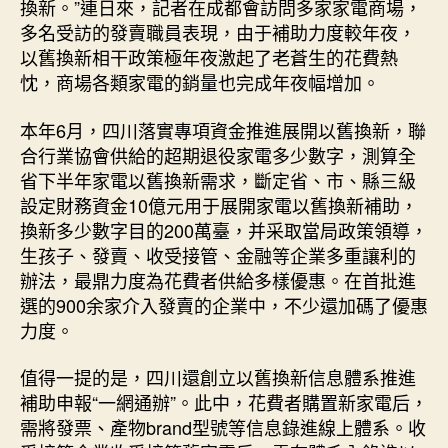
換新。”連日來，記者在成都會訪問多家家電商場，
多名受訪的發賣職員表現，由于補助力度較年夜，
以舊換新相干政策極年夜激起了老蒼生的花費熱
忱，商場各類家電的銷量也完成年夜幅增加。
本年6月，四川落實專項資金推進展開以舊換新，聯
合行業協會供給的超期退役家電多少數字，測算全
省下半年家電以舊換新需求，斷定省、市、縣三級
設定財務資金10億元用于展開家電以舊換新補助，
換新多少數字目的200萬臺，并采取當局政策領導，
生孩子、發賣、收受接管、金融等企業多重讓利的
辦法，最鼎力度為花費者供給多樣優惠。在首批進
選的900余家介入發賣的企業中，不少還加碼了優惠
力度。
值得一提的是，四川還創立以舊換新信息體系推進
補助申報“一網通辦”。此中，花費者購置新家電后，
需將發票、產物brand型號等信息錄進線上體系。收