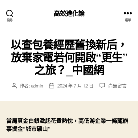
高效進化論
搜尋
選單
以查包養經歷舊換新后，
放棄家電若何開啟“更生”
之旅？_中國網
在
作者:
admin
2024 年 7 月 12 日
尚無留言
文
文
〈以
章
章
查
作
發
包
者
佈
養
日
經
期
當局真金白銀激起花費熱忱，高低游企業一條龍辦
歷
事掘金“城市礦山”
舊