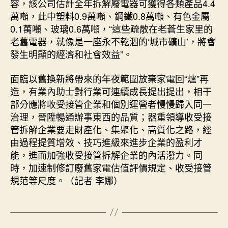
容，該公司估計全年拆解廢電器可獲得各類產品4.4
萬噸，此中塑料0.9萬噸、鋼鐵0.8萬噸、有色金屬
0.1萬噸、玻璃0.6萬噸，“這些疏散在老蒼生家里的
老舊電器，就像是一座永不乾涸的‘城市礦山’，將會
發生明顯的經濟和社會效益”。
面臨以舊換新將帶來的年夜範圍放棄家電回“爐”再
造，有業內助士對行業可連續成長提出提出，相干
部分應將收受接管企業和個別運營者慢慢歸入同一
治理，晉陞暢通辦事東西的品質；器重領導收受接
管拆解企業要走財產化、集聚化、高質化之路，經
由過程提質增效、技巧進級來進步企業的盈利才
能，進而加強收受接管拆解企業的內活潑力。同
時，加速制修訂廢舊家電估值評價規定、收受接管
規范等尺度。（記者 李娜）