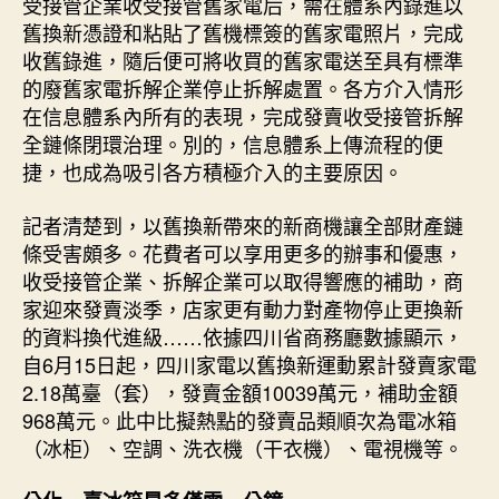
受接管企業收受接管舊家電后，需在體系內錄進以
舊換新憑證和粘貼了舊機標簽的舊家電照片，完成
收舊錄進，隨后便可將收買的舊家電送至具有標準
的廢舊家電拆解企業停止拆解處置。各方介入情形
在信息體系內所有的表現，完成發賣收受接管拆解
全鏈條閉環治理。別的，信息體系上傳流程的便
捷，也成為吸引各方積極介入的主要原因。
記者清楚到，以舊換新帶來的新商機讓全部財產鏈
條受害頗多。花費者可以享用更多的辦事和優惠，
收受接管企業、拆解企業可以取得響應的補助，商
家迎來發賣淡季，店家更有動力對產物停止更換新
的資料換代進級……依據四川省商務廳數據顯示，
自6月15日起，四川家電以舊換新運動累計發賣家電
2.18萬臺（套），發賣金額10039萬元，補助金額
968萬元。此中比擬熱點的發賣品類順次為電冰箱
（冰柜）、空調、洗衣機（干衣機）、電視機等。