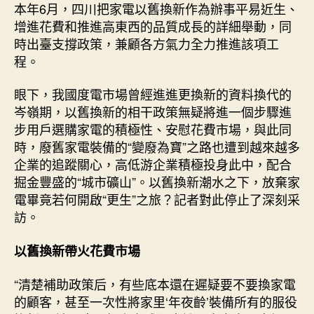
本年6月，四川把家電以舊換新作為辦事平易近生、
增進花費和推進高東西的品質成長的詳細舉動，同
時出臺支撐政策，兼顧各方氣力全力推進該項工
程。
眼下，我國度電市場曾經進進更換新的資料換代的
岑嶺期，以舊換新的相干政策無疑將進一個步驟進
步用戶選購家電的積極性、安慰花費市場，與此同
時，廢舊家電裝備的“變廢為寶”之路也遭到越來越多
企業的追蹤關心，高低游企業積極投身此中，配合
掘金豐盛的“城市礦山”。以舊換新潮水之下，放棄家
電畢竟若何開啟“更生”之旅？記者對此停止了深刻采
訪。
以舊換新帶火花費市場
“清楚補助政策后，有些底本還在遲疑要不要換家電
的顧客，甚至一次性將家里‘年夜齡’裝備所有的服役