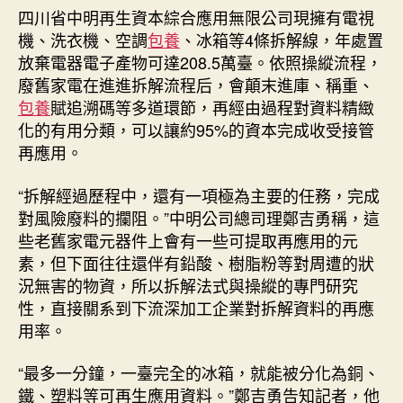
四川省中明再生資本綜合應用無限公司現擁有電視
機、洗衣機、空調
包養
、冰箱等4條拆解線，年處置
放棄電器電子產物可達208.5萬臺。依照操縱流程，
廢舊家電在進進拆解流程后，會顛末進庫、稱重、
包養
賦追溯碼等多道環節，再經由過程對資料精緻
化的有用分類，可以讓約95%的資本完成收受接管
再應用。
“拆解經過歷程中，還有一項極為主要的任務，完成
對風險廢料的攔阻。”中明公司總司理鄭吉勇稱，這
些老舊家電元器件上會有一些可提取再應用的元
素，但下面往往還伴有鉛酸、樹脂粉等對周遭的狀
況無害的物資，所以拆解法式與操縱的專門研究
性，直接關系到下流深加工企業對拆解資料的再應
用率。
“最多一分鐘，一臺完全的冰箱，就能被分化為銅、
鐵、塑料等可再生應用資料。”鄭吉勇告知記者，他