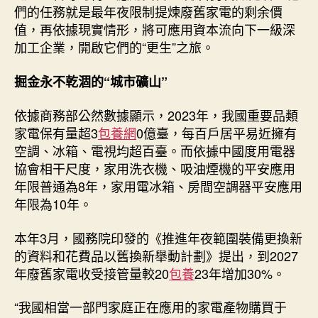
們的任務就是最年夜限制提煉廢舊家電的剩余價
值，再依據現實情形，將可應用資本流向下一級深
加工企業，開啟它們的“更生”之旅。
掘金永不乾涸的“城市礦山”
依據商務部公然數據顯示，2023年，我國重要品類
家電保有量超3
包養網
0億臺，每百戶居平易近擁有
空調、冰箱、電視均超百臺。而依據中國度用電器
協會相干尺度，家用洗衣機、吸油煙機的平安應用
年限普通為8年，家用電冰箱、房間空調器平安應用
年限為10年。
本年3月，國務院印發的《推進年夜範圍裝備更換新
的資料和花費品以舊換新舉動計劃》提出，到2027
年廢舊家電收受接管量較20
包養
23年增加30%。
“我國相當一部門家庭正在應用的家電產物購買于