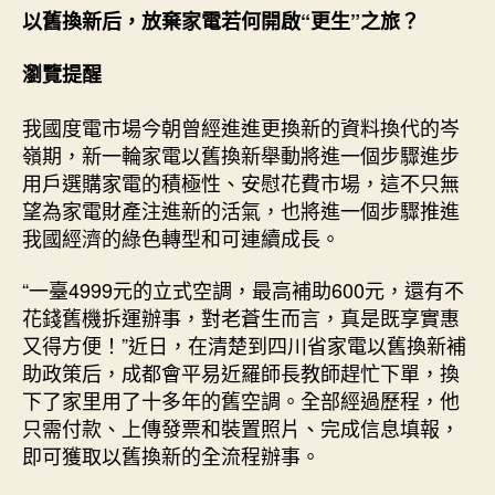
換
以舊換新后，放棄家電若何開啟“更生”之旅？
新
后，
瀏覽提醒
放
棄
我國度電市場今朝曾經進進更換新的資料換代的岑
家
電
嶺期，新一輪家電以舊換新舉動將進一個步驟進步
若
用戶選購家電的積極性、安慰花費市場，這不只無
何
望為家電財產注進新的活氣，也將進一個步驟推進
開
我國經濟的綠色轉型和可連續成長。
啟
“更
“一臺4999元的立式空調，最高補助600元，還有不
生”
花錢舊機拆運辦事，對老蒼生而言，真是既享實惠
之
又得方便！”近日，在清楚到四川省家電以舊換新補
旅？
助政策后，成都會平易近羅師長教師趕忙下單，換
_
中
下了家里用了十多年的舊空調。全部經過歷程，他
國
只需付款、上傳發票和裝置照片、完成信息填報，
網〉
即可獲取以舊換新的全流程辦事。
中