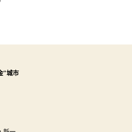
金“城市
，新一