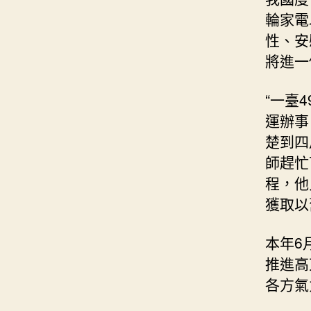
輪家電
性、安
將進一
“一臺
運辦事
楚到四
師趕忙
程，他
獲取以
本年6
推進高
各方氣