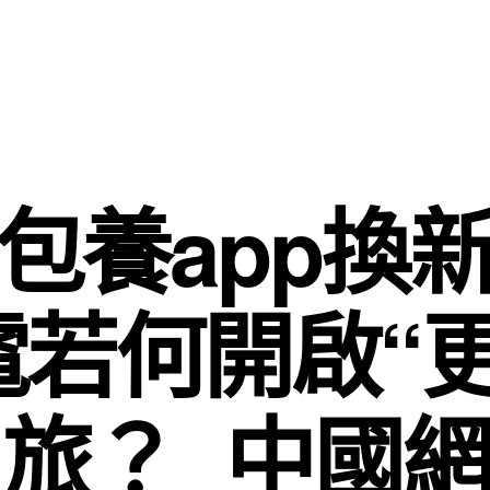
包養app換
電若何開啟“更
旅？_中國網