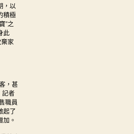
期，以
的積極
寶”之
身此
放棄家
。
客，甚
，記者
售職員
激起了
增加。