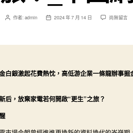
在
作者:
admin
2024 年 7 月 14 日
尚無留言
文
文
〈以
章
章
舊
作
發
查
者
佈
包
日
養
期
app
換
金白銀激起花費熱忱，高低游企業一條龍辦事掘
新
后，
放
棄
新后，放棄家電若何開啟“更生”之旅？
家
電
醒
若
何
電市場今朝曾經進進更換新的資料換代的岑嶺期
開