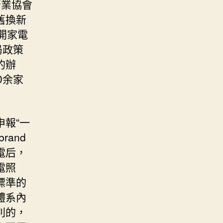
行業協會
舊換新
開家電
局政策
的辦
0余家
報“一
and
電后，
電照
標準的
體系內
別的，