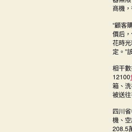
商機，
“顧客
價后，
花時光
定。”
相干數
12100
箱、洗
被送往
四川省
機、空
208