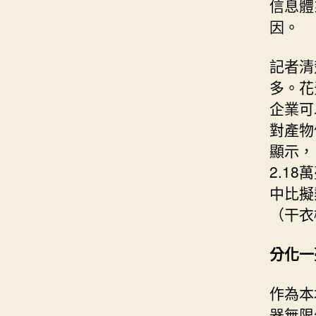
信息體
因。
記者清
多。花
企業可
對產物
顯示，
2.1
中比擬
（干衣
分化一
作為本
器無限