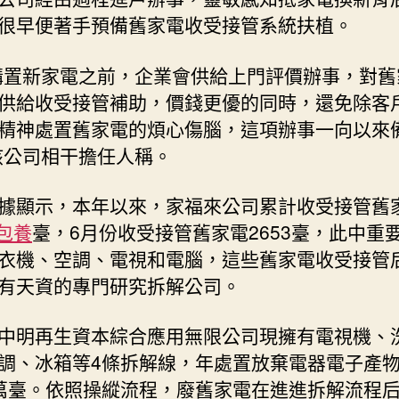
很早便著手預備舊家電收受接管系統扶植。
購置新家電之前，企業會供給上門評價辦事，對舊
供給收受接管補助，價錢更優的同時，還免除客
精神處置舊家電的煩心傷腦，這項辦事一向以來
該公司相干擔任人稱。
據顯示，本年以來，家福來公司累計收受接管舊
包養
臺，6月份收受接管舊家電2653臺，此中重
衣機、空調、電視和電腦，這些舊家電收受接管
有天資的專門研究拆解公司。
中明再生資本綜合應用無限公司現擁有電視機、
調、冰箱等4條拆解線，年處置放棄電器電子產
.5萬臺。依照操縱流程，廢舊家電在進進拆解流程