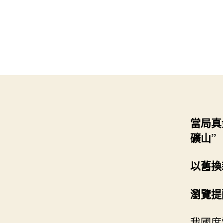
當局真
礦山”
以舊換
瀏覽提
我國度