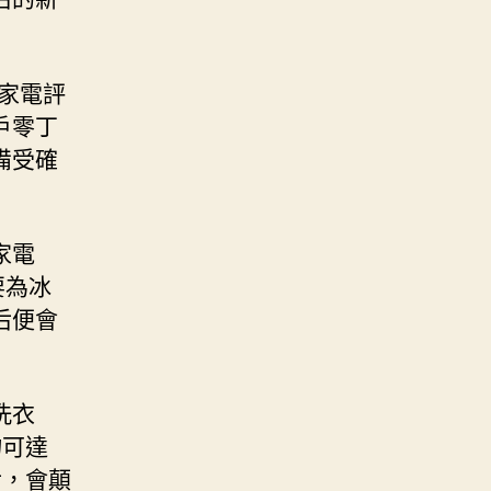
家電評
戶零丁
備受確
家電
要為冰
后便會
洗衣
物可達
后，會顛