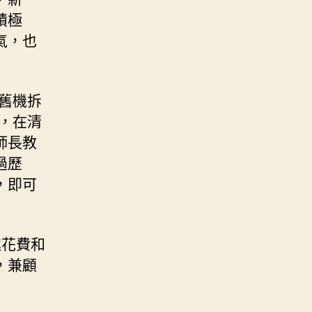
積極
氣，也
錢舊機拆
，在清
師長教
過歷
，即可
進花費和
，兼顧