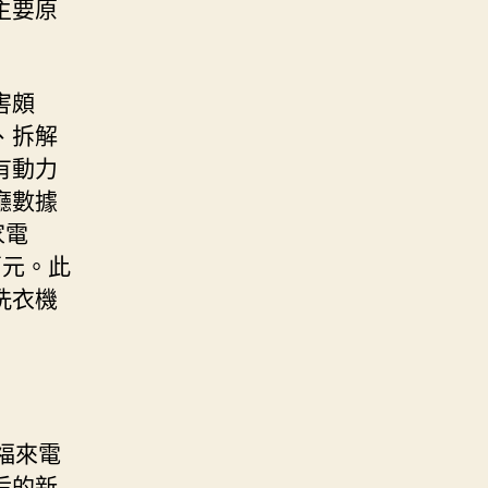
主要原
害頗
、拆解
有動力
廳數據
家電
萬元。此
洗衣機
福來電
后的新