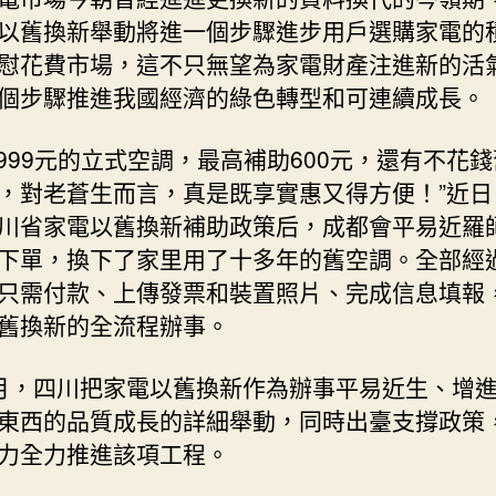
啟
以舊換新舉動將進一個步驟進步用戶選購家電的
“更
慰花費市場，這不只無望為家電財產注進新的活
生”
個步驟推進我國經濟的綠色轉型和可連續成長。
之
旅？
_
4999元的立式空調，最高補助600元，還有不花
中
，對老蒼生而言，真是既享實惠又得方便！”近日
國
川省家電以舊換新補助政策后，成都會平易近羅
網〉
下單，換下了家里用了十多年的舊空調。全部經
中
只需付款、上傳發票和裝置照片、完成信息填報
舊換新的全流程辦事。
月，四川把家電以舊換新作為辦事平易近生、增
東西的品質成長的詳細舉動，同時出臺支撐政策
力全力推進該項工程。