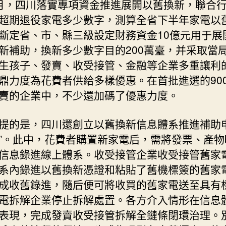
月，四川落實專項資金推進展開以舊換新，聯合
超期退役家電多少數字，測算全省下半年家電以
斷定省、市、縣三級設定財務資金10億元用于展
新補助，換新多少數字目的200萬臺，并采取當
生孩子、發賣、收受接管、金融等企業多重讓利
鼎力度為花費者供給多樣優惠。在首批進選的90
賣的企業中，不少還加碼了優惠力度。
提的是，四川還創立以舊換新信息體系推進補助申
”。此中，花費者購置新家電后，需將發票、產物br
信息錄進線上體系。收受接管企業收受接管舊家
系內錄進以舊換新憑證和粘貼了舊機標簽的舊家
成收舊錄進，隨后便可將收買的舊家電送至具有
電拆解企業停止拆解處置。各方介入情形在信息
表現，完成發賣收受接管拆解全鏈條閉環治理。