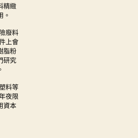
料精緻
用。
險廢料
件上會
樹脂粉
門研究
。
塑料等
年夜限
用資本