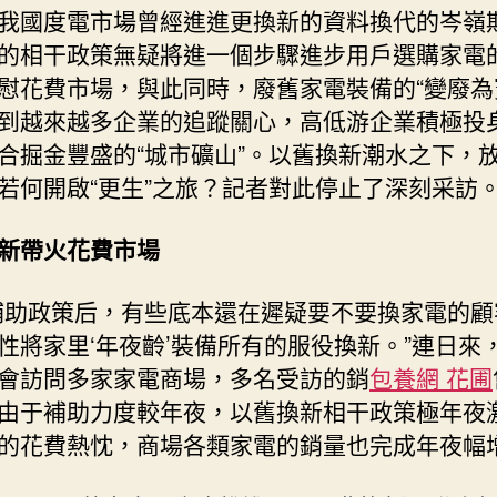
我國度電市場曾經進進更換新的資料換代的岑嶺
的相干政策無疑將進一個步驟進步用戶選購家電
慰花費市場，與此同時，廢舊家電裝備的“變廢為
到越來越多企業的追蹤關心，高低游企業積極投
合掘金豐盛的“城市礦山”。以舊換新潮水之下，
若何開啟“更生”之旅？記者對此停止了深刻采訪
新帶火花費市場
補助政策后，有些底本還在遲疑要不要換家電的顧
性將家里‘年夜齡’裝備所有的服役換新。”連日來
會訪問多家家電商場，多名受訪的銷
包養網 花圃
由于補助力度較年夜，以舊換新相干政策極年夜
的花費熱忱，商場各類家電的銷量也完成年夜幅