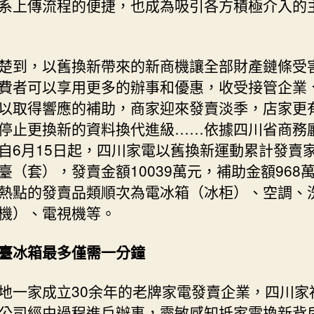
系上傳流程的便捷，也成為吸引各方積極介入的
楚到，以舊換新帶來的新商機讓全部財產鏈條受
費者可以享用更多的辦事和優惠，收受接管企業
以取得響應的補助，商家迎來發賣淡季，店家更
停止更換新的資料換代進級……依據四川省商務
自6月15日起，四川家電以舊換新運動累計發賣
8萬臺（套），發賣金額10039萬元，補助金額968
熱點的發賣品類順次為電冰箱（冰柜）、空調、
機）、電視機等。
臺冰箱最多僅需一分鐘
地一家成立30余年的老牌家電發賣企業，四川家
公司經由過程進戶辦事，靈敏感知抵家電換新背