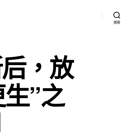
搜尋
新后，放
生”之