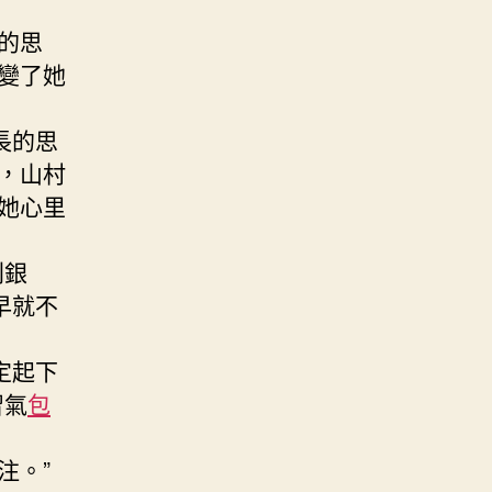
的思
變了她
長的思
，山村
她心里
則銀
早就不
定起下
習氣
包
注。”