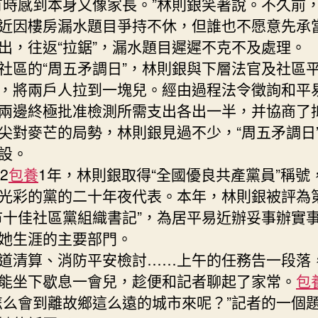
感到本身又像家長。”林則銀笑著說。不久前
近因樓房漏水題目爭持不休，但誰也不愿意先承
出，往返“拉鋸”，漏水題目遲遲不克不及處理。
的“周五矛調日”，林則銀與下層法官及社區
，將兩戶人拉到一塊兒。經由過程法令徵詢和平
兩邊終極批准檢測所需支出各出一半，并協商了
尖對麥芒的局勢，林則銀見過不少，“周五矛調日
設。
2
包養
1年，林則銀取得“全國優良共產黨員”稱號
光彩的黨的二十年夜代表。本年，林則銀被評為
市十佳社區黨組織書記”，為居平易近辦妥事辦實
她生涯的主要部門。
清算、消防平安檢討……上午的任務告一段落
能坐下歇息一會兒，趁便和記者聊起了家常。
包
會到離故鄉這么遠的城市來呢？”記者的一個