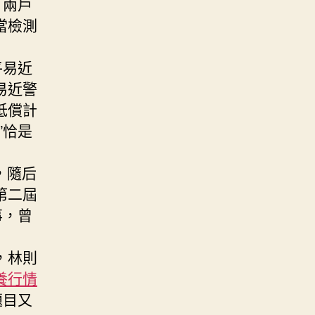
，兩戶
當檢測
平易近
易近警
抵償計
”恰是
，隨后
第二屆
事，曾
，林則
養行情
題目又