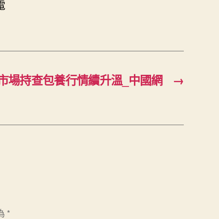
電
市場持查包養行情續升溫_中國網
→
為
*