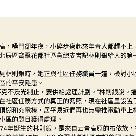
自
作
發
豪
者
佈
山
日
里
期
的
“女
高，嗓門卻年夜，小碎步邁起來年青人都趕不上
兒
北辰區寶翠花都社區黨總支書記林則銀給人的第
查
包
養
林則銀時，她正與社區任務職員一道，檢討小
書
區的平安隱患。
記”
不及光制止，要供給處理計劃。”林則銀說。
_
中
在社區任務方式的真正的寫照，現在社區里設置
國
頂棚和充電樁，居平易近們再也無需推電動車上
網〉
小區的題目獲得處理。
中
4年誕生的林則銀，是來自云貴高原的布依族，