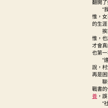
翻開了
“我
惟，女
的生涯
挨家
惟，也
才會真
也第一
“逢年
說，村
再是困
聊天
戰書的
養
，誤
“社區