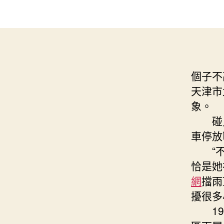
個子不
天津市
象。
碰見
車停放
“不克
恰是她
網
擋雨
擾很多
197