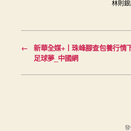
林則銀
←
新華全媒+丨珠峰腳查包養行情
足球夢_中國網
發