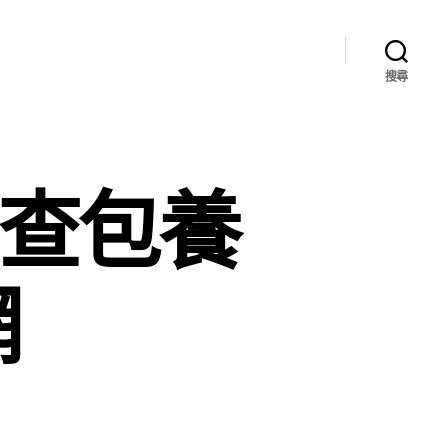
搜尋
兒查包養
網