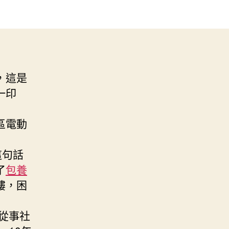
，這是
一印
區電動
這句話
了
包養
樓，困
從事社