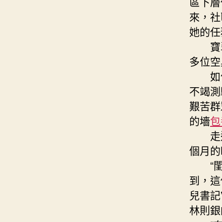
區下層
來，社
她的任
寶翠花
多位空
如何
不竭測
艱苦群
的墻
包
走進
個月的
“閨女
到，這
兒書記
林則銀