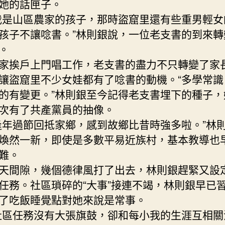
她的話匣子。
是山區農家的孩子，那時盜窟里還有些重男輕女
孩子不讓唸書。”林則銀說，一位老支書的到來轉
。
挨戶上門唱工作，老支書的盡力不只轉變了家
讓盜窟里不少女娃都有了唸書的動機。“多學常識
的有變更。”林則銀至今記得老支書埋下的種子，
次有了共產黨員的抽像。
過節回抵家鄉，感到故鄉比昔時強多啦。”林
煥然一新，即使是多數平易近族村，基本教導也
難。
間隙，幾個德律風打了出去，林則銀趕緊又設
任務。社區瑣碎的“大事”接連不竭，林則銀早已
了吃飯睡覺點對她來說是常事。
任務沒有大張旗鼓，卻和每小我的生涯互相關