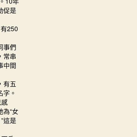
。10年
動促是
有250
同事們
，常串
事中間
，有五
名字。
兒感
為“女
”這是