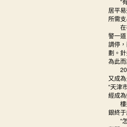
“有時
居平易
所需支
在社區
警一道
調停，
劃。針
為此而
20
又成為
“天津
經成為
樓道
銀終于
“怎么