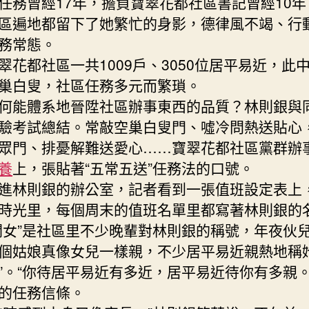
任務曾經17年，擔負寶翠花都社區書記曾經10年
區遍地都留下了她繁忙的身影，德律風不竭、行
務常態。
都社區一共1009戶、3050位居平易近，此中
巢白叟，社區任務多元而繁瑣。
能體系地晉陞社區辦事東西的品質？林則銀與
驗考試總結。常敲空巢白叟門、噓冷問熱送貼心
眾門、排憂解難送愛心……寶翠花都社區黨群辦
養
上，張貼著“五常五送”任務法的口號。
林則銀的辦公室，記者看到一張值班設定表上
時光里，每個周末的值班名單里都寫著林則銀的
”是社區里不少晚輩對林則銀的稱號，年夜伙
個姑娘真像女兒一樣親，不少居平易近親熱地稱她
”。“你待居平易近有多近，居平易近待你有多親。
的任務信條。