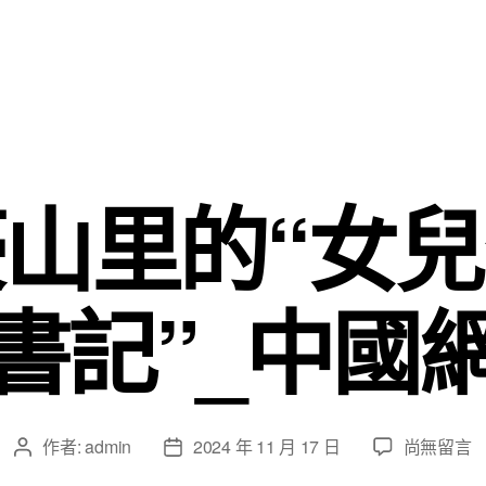
山里的“女
書記”_中國
在
作者:
admin
2024 年 11 月 17 日
尚無留言
文
文
〈來
章
章