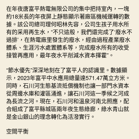
在年夜唐富平熱電無限公司的集中把持室內，一塊
約18米長的年夜屏上靜態顯示著廠區機械運轉的數
據。該公司總司理何昭林先容，公司生孩子用水所
有的采用再生水，“不只這般，我們還完成了‘廢水不
過排’，在熱電廠里發生的廢水，經由過程產業廢水
體系、生涯污水處置體系等，完成廢水所有的收受
接管再應用，最年夜水平削減水資本揮霍”。
“節水優先”深深地刻在了富平人的認識里。數據顯
示，2023年富平中水應用總量達571.47萬立方米。
同時，石川河生態基流抵償機制也讓一部門水資本
從周邊水庫和灌區涌進，讓石川河這一季候之河成
為長流之河。現在，石川河和溫泉河南北照應，配
合組成了富平縣城區兩年夜生態綠廊，綠水青山就
是金山銀山的理念轉化為活潑實行。
空間平衡