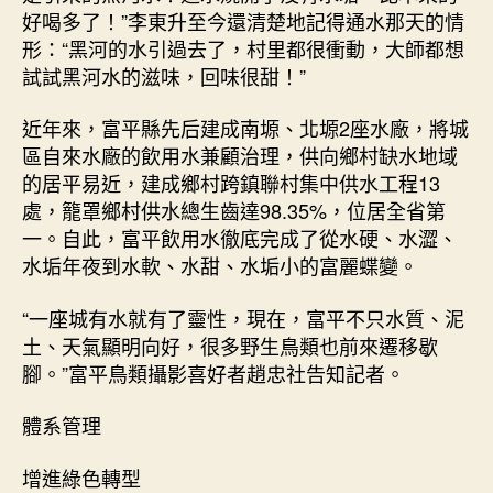
好喝多了！”李東升至今還清楚地記得通水那天的情
形：“黑河的水引過去了，村里都很衝動，大師都想
試試黑河水的滋味，回味很甜！”
近年來，富平縣先后建成南塬、北塬2座水廠，將城
區自來水廠的飲用水兼顧治理，供向鄉村缺水地域
的居平易近，建成鄉村跨鎮聯村集中供水工程13
處，籠罩鄉村供水總生齒達98.35%，位居全省第
一。自此，富平飲用水徹底完成了從水硬、水澀、
水垢年夜到水軟、水甜、水垢小的富麗蝶變。
“一座城有水就有了靈性，現在，富平不只水質、泥
土、天氣顯明向好，很多野生鳥類也前來遷移歇
腳。”富平鳥類攝影喜好者趙忠社告知記者。
體系管理
增進綠色轉型