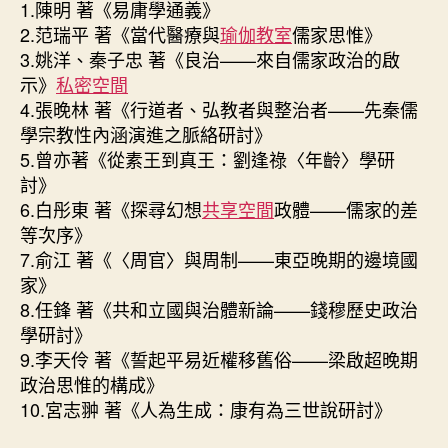
1.陳明 著《易庸學通義》
2.范瑞平 著《當代醫療與
瑜伽教室
儒家思惟》
3.姚洋、秦子忠 著《良治——來自儒家政治的啟
示》
私密空間
4.張晚林 著《行道者、弘教者與整治者——先秦儒
學宗教性內涵演進之脈絡研討》
5.曾亦著《從素王到真王：劉逢祿〈年齡〉學研
討》
6.白彤東 著《探尋幻想
共享空間
政體——儒家的差
等次序》
7.俞江 著《〈周官〉與周制——東亞晚期的邊境國
家》
8.任鋒 著《共和立國與治體新論——錢穆歷史政治
學研討》
9.李天伶 著《誓起平易近權移舊俗——梁啟超晚期
政治思惟的構成》
10.宮志翀 著《人為生成：康有為三世說研討》