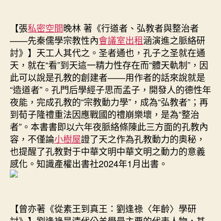
【張
私密空間
晚林 著《行道者、弘教者與整治者
——先秦儒學宗教性內
會議室出租
涵演進之脈絡研
討》】天工人其代之。圣者通也，孔子之圣就在通
天，就在“看”到天這一精力性存在而“體天軌制”，因
此可以說是孔教的創建者——用作者的話來說就是
“造道者”。孔門后學經子思而孟子，開發人的德性年
夜能，完成孔教的“宗教動力學”，成為“弘教者”；再
到荀子隆禮重法因應戰國的禮崩樂壞，是為“整治
者”。本書書即以六年夜脈絡條陳此三方面的孔教內
容，不僅論
小樹屋
證了天之作為孔教動力的奧秘，
也提醒了孔教對于中華文明中華文明之動力的意義
感化。知識產權出書社2024年1月出書。
【曾亦著《從素王到真王：劉逢祿〈年齡〉學研
討》】劉逢祿是清代公羊學最主要的代表人物，其