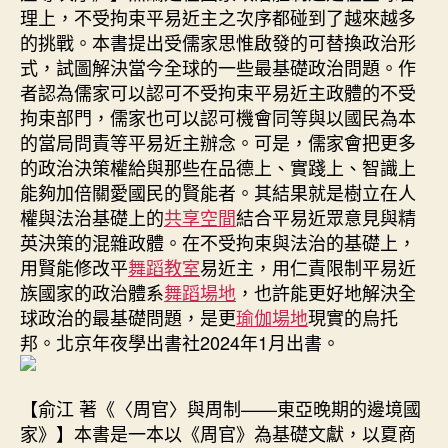
理上，不受拘束平易近主之次序都碰到了越來越多
的挑戰。本書提出受儒家思惟啟發的可替換政治形
式，試圖解決當今全球的一些最基礎政治問題。作
者認為儒家可以認可不受拘束平易近主政體的不受
拘束部門，儒家也可以認可機會同等與以國民為本
的當局問責等平易近主辦念。可是，儒家會把更多
的政治決策權給與那些在品德上、實踐上、智識上
能夠加倍關愛國民的賢能者。其結果就是樹立在人
權與法治基礎上的
共享空間
結合平易近眾意見與精
英決策的混雜政體。在不受拘束與法治的基礎上，
用賢能修改平
舞蹈教室
易近主，用仁責限制平易近
族國家的政治體系
舞蹈場地
，也許能更好地解決全
球政治的最基礎問題，是更
瑜伽場地
現實的烏托
邦。北京年夜學出書社2024年1月出書。
【俞江 著《〈周官〉與周制——東亞晚期的邊境國
家》】本書是一本以《周官》為基礎文獻，以夏商