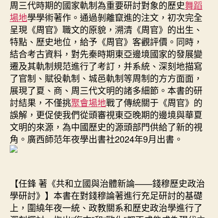
周三代時期的國家軌制為重要研討對象的歷史
舞蹈
場地
學學術著作。通過剝離竄進的注文，初次完全
呈現《周官》職文的原貌，溯清《周官》的出生、
特點、歷史地位，給予《周官》客觀評價。同時，
結合考古資料，對先秦時期東亞邊境國家的發展變
遷及其軌制規范進行了考訂，并系統、深刻地描寫
了官制、賦役軌制、城邑軌制等周制的方方面面，
展現了夏、商、周三代文明的諸多細節。本書的研
討結果，不僅挑
聚會場地
戰了傳統關于《周官》的
誤解，更促使我們從頭審視東亞晚期的邊境與華夏
文明的來源，為中國歷史的源頭部門供給了新的視
角。廣西師范年夜學出書社2024年9月出書。
【任鋒 著《共和立國與治體新論——錢穆歷史政治
學研討》】本書在對錢穆論著進行充足研討的基礎
上，圍繞年夜一統、政教關系和歷史政治學進行了