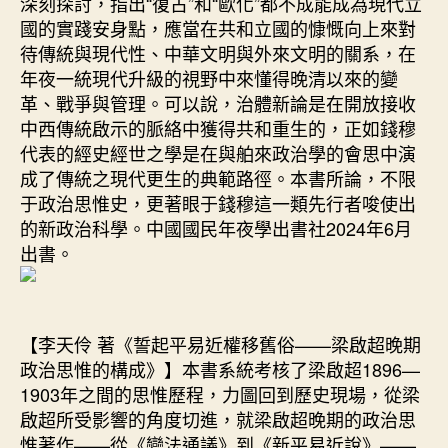
深刻探討，指出“復古”和“歐化”都不成能成為現代立
國的實踐安身點，應當在共和立國的慷慨向上來對
待傳統與現代性、中華文明與外來文明的關系，在
年夜一統現代升級的視野中來懂得晚清以來的變
革、戰爭與管理。可以說，治體新論是在開放接收
中西傳統啟示的脈絡中獲得共和重生的，正如錢穆
代表的經史經世之學是在與舶來政治學的會思中演
成了傳統之現代更生的典範路徑。本書所論，不限
于政治思惟史，更著眼于錢穆這一類先行者唆使出
的新政治科學。中國國民年夜學出書社2024年6月
出書。
【李天伶 著《誓起平易近權移舊俗——梁啟超晚期
政治思惟的構成》】本書系統考核了梁啟超1896—
1903年之間的思惟歷程，力圖回到歷史現場，從梁
啟超所受影響的角度切進，就梁啟超晚期的政治思
惟著作——從《變法通議》到《新平易近說》——