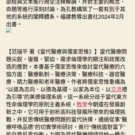
部經典文本進行周全注釋解讀，并對主要的概念、
命題等進行深刻討論，為孔教構筑了一套有別于其
他的系統的闡釋體系。福建教導出書社2024年2月
出書。
【范瑞平 著《當代醫療與儒家思惟》】當代醫療問
題尖銳、復雜、緊迫，需求倫理學的關注和政策改
造的應對。本書基于儒家思惟來檢討當代醫療的六
個方面：醫療軌制、醫療決策、醫療科技、器官醫
療、精力醫療和老年醫療。作者將儒家思惟重構為
“以道為志向、以德為基礎、以家為本位、以
交流
禮
為引導”的美德倫理系統，這一系統分歧于當代東方
性命倫理學的原則主義系統，
教學
今朝還在發展創
新之中，它可用于剖析高科技發展所帶來的倫理挑
戰，并反思傳統醫療問題的當代抉擇，通過從事“醫
療呼喚品德”的切實學術研討，進行“傳統面對當下”
的自覺反思均衡，力圖為當代醫療領域供給一種全