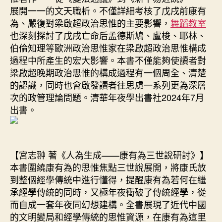
展開一一的文天職析。不僅詳細考核了戊戌前康有
為、嚴復對梁啟超政治思惟的主要影響，
舞蹈教室
也深刻探討了戊戌亡命后孟德斯鳩、盧梭、耶林、
伯倫知理等歐洲政治思惟家在梁啟超政治思惟構成
過程中所產生的宏大影響。本書不僅能夠使讀者對
梁啟超晚期政治思惟的構成過程有一個周全、清楚
的認識，同時也會啟發讀者往思慮一系列更為深層
次的政管理論問題。清華年夜學出書社2024年7月
出書。
【宮志翀 著《人為生成——康有為三世說研討》】
本書圍繞康有為的思惟焦點三世說展開，將康氏放
到整個經學傳統中進行懂得，提醒康有為若何在繼
承經學傳統的同時，又極年夜衝破了傳統經學，從
而自成一套年夜同幻想建構。全書展現了近代中國
的文明變局和經學傳統的思惟資源，在康有為這里