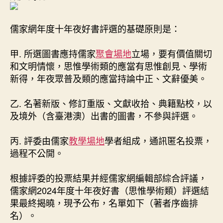
交
流
2024
儒家網年度十年夜好書評選的基礎原則是：
年
度
甲. 所選圖書應持儒家
聚會場地
立場，要有價值關切
十
和文明情懷，思惟學術類的應當有思惟創見、學術
年
新得，年夜眾普及類的應當持論中正、文辭優美。
夜
好
書
乙. 名著新版、修訂重版、文獻收拾、典籍點校，以
（思
及境外（含臺港澳）出書的圖書，不參與評選。
惟
學
丙. 評委由儒家
教學場地
學者組成，通訊匿名投票，
術
過程不公開。
類）
揭
根據評委的投票結果并經儒家網編輯部綜合評議，
曉〉
中
儒家網2024年度十年夜好書（思惟學術類）評選結
果最終揭曉，現予公布，名單如下（著者序齒排
名）。