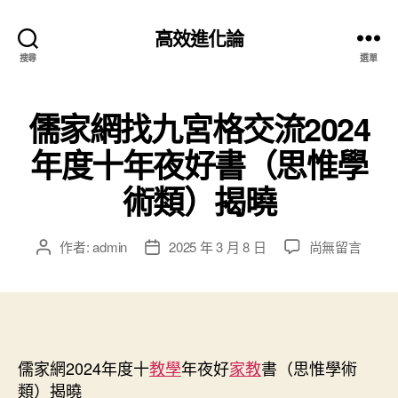
高效進化論
搜尋
選單
儒家網找九宮格交流2024
年度十年夜好書（思惟學
術類）揭曉
在
作者:
admin
2025 年 3 月 8 日
尚無留言
文
文
〈儒
章
章
家
作
發
網
者
佈
找
日
九
期
宮
儒家網2024年度十
教學
年夜好
家教
書（思惟學術
格
類）揭曉