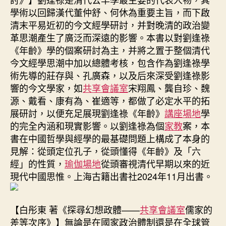
學術以回歸漢代董仲舒、何休為重要主旨，而下啟
清末平易近初的今文經學研討，并對晚清的政治變
革思潮產生了廣泛而深遠的影響。本書以對劉逢祿
《年齡》學的個案研討為主，并將之置于整個清代
今文經學思潮中加以總體考核，包含作為劉逢祿學
術先導的莊存與、孔廣森，以及后來深受劉逢祿影
響的今文學家，如
共享會議室
宋翔鳳、龔自珍、魏
源、戴看、康有為、崔適等，都做了必定水平的拓
展研討，以便充足展現劉逢祿《年齡》
講座場地
學
的完全內涵和現實影響。以劉逢祿為個
家教
案，本
書在中國哲學與經學的最基礎問題上構成了本身的
見解：從頭定位孔子，從頭懂得《年齡》及「六
經」的性質，
瑜伽場地
從頭審視清代早期以來的近
現代中國思惟。上海古籍出書社2024年11月出書。
【白彤東 著《探尋幻想政體——
共享會議室
儒家的
差等次序》】無論是在國家政治體制還是在全球管