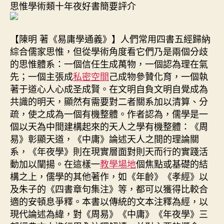
思惟學術類十年夜好書簡要評介
【陳明 著《易庸學通義》】人們常用四書五經歸納
綜合儒家思惟，但從學術角度看它們乃是兩個分歧
的思惟體系：一個信任生成萬物，一個認為理在氣
先；一個主張成
私密空間
己成物參贊化育，一個執
著于道心人心成圣成賢。在文明自負文明自覺成為
共識的明天，顯然有需要對二者關系加以清算、分
疏，使之成為一個有機整體。作者認為，儒學是一
個以天為中間建構起來的天人之學有機整體：《周
易》彰顯天道，《中庸》論述天人之間的理論關
系，《年夜學》則在現實層面對則天而行的實踐活
動加以闡揚。在這樣一
教學場地
個焦點或基礎的結
構之上，儒學的其他著作，如《年齡》《孝經》以
及朱子的《四書章句集注》等，都可以獲得比較合
適的安頓息爭釋。本書以傳統的文本注釋為經，以
現代論述為緯，對《周易》《中庸》《年夜學》三