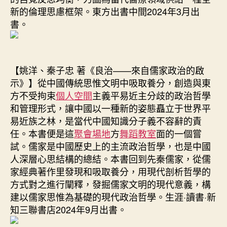
新的倫理思慮框架。東方出書中間2024年3月出
書。
【姚洋、秦子忠 著《良治——來自儒家政治的啟
示》】從中國傳統思惟文明中吸取養分，創造與東
方不受拘束
個人空間
主義平易近主分歧的政治哲學
和管理形式，讓中國以一種新的姿態矗立于世界平
易近族之林，是當代中國知識分子義不容辭的責
任。本書便是這
聚會場地
方
舞蹈教室
面的一個嘗
試。儒家是中國歷史上的主流政治哲學，也是中國
人深層心思結構的總結。本書回到先秦儒家，從儒
家經典著作里發現和吸取養分，用現代剖析哲學的
方式對之進行闡釋，發掘儒家文明的現代意義，構
建以儒家思惟為基礎的現代政治哲學。生涯·讀書·新
知三聯書店2024年9月出書。