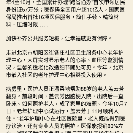
年4至10月，全国累计办理“跨省通办”首次申领居民
身份证57万张；医保码全国用户超10亿人，国家医
保局推出首批16项医保服务，简化手续、精简材
料、压缩时限……
加快补齐公共服务短板，让幸福感更有保障。
走进北京市朝阳区崔各庄社区卫生服务中心老年护
理中心，大屏实时显示老人的心率、血压等监测情
况，温馨的适老化改造细节随处可见。今年，北京
市嵌入社区的老年护理中心相继投入使用。
病房里，医护人员正温柔地帮助88岁的老人盖云芳
翻身。前段时间，盖云芳因脑梗入院，出院后一直
卧床。如何照护老人，成了家里的难题。今年10月7
日，老年护理中心试运行，盖云芳于11月顺利入
住。“老年护理中心在社区医院里，老人既能得到医
疗诊治，还有专业人员的照护，医保能报销80%左