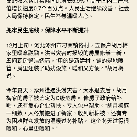
支配收入累计实际同比增长5.9%，高于国内生产总
值增长速度0.7个百分点。人民生活继续改善，社会
大局保持稳定，民生答卷温暖人心。
兜牢民生底线，保障水平不断提升
12月上旬，河北涿州市刁窝镇佟村，五保户胡月梅
家里暖意融融。洪涝灾害时损毁的房屋修缮一新，
五间瓦房整洁透亮。“用的是新建材，铺的是地暖
管，房里还装了助残设施，暖和又方便。”胡月梅
说。
今年夏天，涿州遭遇洪涝灾害。大水退去后，胡月
梅家的房子被鉴定为C级危房。“修房子政府给补
贴，还有爱心企业帮扶、专人包户帮助。”胡月梅逐
一细数，入冬前搬进了新家，收到新棉被，还有专
为困难群众发放的温暖过冬补贴，“这个冬天过得很
暖和，心里更暖和。”