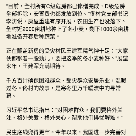
“目前，全村所有C级危房都已修缮完成，D级危房
全部拆除，安置费也都发放到位。”佟村党支部书记
李涛说，房屋重建有序开展，农田生产也没落下。
全村近2000亩耕地种上了冬小麦，剩下1000余亩耕
地准备开春后种蔬菜。
正在翻盖新房的受灾村民王建军精气神十足：“大家
伙都铆着一股劲儿，要把这季的冬小麦种好。”展望
来年，王建军充满期待。
千方百计确保困难群众、受灾群众安居乐业，温暖
过冬。佟村的故事，是寒冬里万千暖流中的寻常一
幕。
习近平总书记指出：“对困难群众，我们要格外关
注、格外关爱、格外关心，帮助他们排忧解难。”
民生底线兜得更牢。今年以来，我国进一步完善对