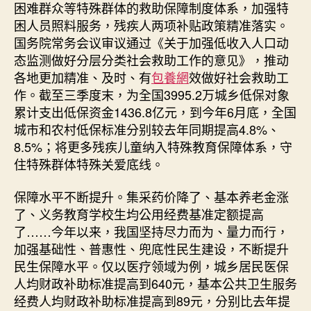
困难群众等特殊群体的救助保障制度体系，加强特
困人员照料服务，残疾人两项补贴政策精准落实。
国务院常务会议审议通过《关于加强低收入人口动
态监测做好分层分类社会救助工作的意见》，推动
各地更加精准、及时、有
包養網
效做好社会救助工
作。截至三季度末，为全国3995.2万城乡低保对象
累计支出低保资金1436.8亿元，到今年6月底，全国
城市和农村低保标准分别较去年同期提高4.8%、
8.5%；将更多残疾儿童纳入特殊教育保障体系，守
住特殊群体特殊关爱底线。
保障水平不断提升。集采药价降了、基本养老金涨
了、义务教育学校生均公用经费基准定额提高
了……今年以来，我国坚持尽力而为、量力而行，
加强基础性、普惠性、兜底性民生建设，不断提升
民生保障水平。仅以医疗领域为例，城乡居民医保
人均财政补助标准提高到640元，基本公共卫生服务
经费人均财政补助标准提高到89元，分别比去年提