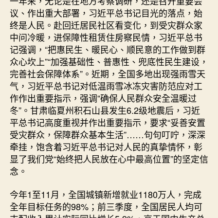
一年来，无论是在地方考察调研，还是召开重要会
量
议、作出重大部署，习近平总书记目光的落点，始
发
终是人民。赴回迁居民社区看变化，到受灾群众家
展
中问冷暖，进保障性租赁住房察民情，习近平总书
述
记强调，“把惠民生、暖民心、顺民意的工作做到群
评
众心坎上”“加强基础性、普惠性、兜底性民生建设，
⑥）
_
完善社会保障体系”。近期，全国多地出现强雨雪天
中
气，习近平总书记对低温雨雪冰冻灾害防范应对工
国
作作出重要指示，强调“确保人民群众安全温暖过
网〉
冬”。甘肃临夏州积石山县发生6.2级地震后，习近
中
平总书记高度重视并作出重要指示，要求“妥善安置
受灾群众，保障群众基本生活”……句句叮咛，深深
牵挂，饱含着习近平总书记对人民的真挚情怀，彰
显了我们党“始终把人民放在心中最高位置”的坚定信
念。
今年1至11月，全国城镇新增就业1180万人，完成
全年目标任务的98%；前三季度，全国居民人均可