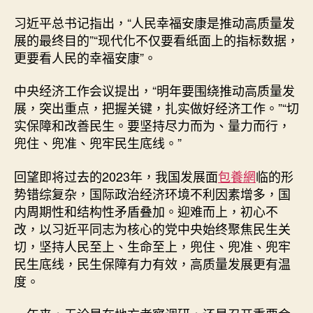
牢
民
习近平总书记指出，“人民幸福安康是推动高质量发
查
展的最终目的”“现代化不仅要看纸面上的指标数据，
包
更要看人民的幸福安康”。
養
網
中央经济工作会议提出，“明年要围绕推动高质量发
心
展，突出重点，把握关键，扎实做好经济工作。”“切
得
实保障和改善民生。要坚持尽力而为、量力而行，
生
底
兜住、兜准、兜牢民生底线。”
线
（开
回望即将过去的2023年，我国发展面
包養網
临的形
局
势错综复杂，国际政治经济环境不利因素增多，国
之
内周期性和结构性矛盾叠加。迎难而上，初心不
年
改，以习近平同志为核心的党中央始终聚焦民生关
中
切，坚持人民至上、生命至上，兜住、兜准、兜牢
国
民生底线，民生保障有力有效，高质量发展更有温
经
济
度。
高
质