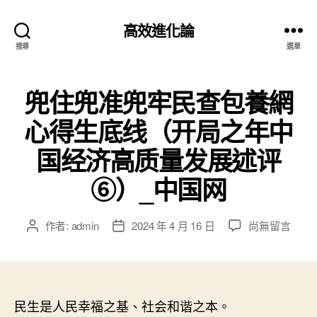
高效進化論
搜尋
選單
兜住兜准兜牢民查包養網
心得生底线（开局之年中
国经济高质量发展述评
⑥）_中国网
在
作者:
admin
2024 年 4 月 16 日
尚無留言
文
文
〈兜
章
章
住
作
發
兜
者
佈
准
日
兜
民生是人民幸福之基、社会和谐之本。
期