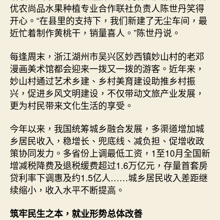
优农尚品水果种植专业合作联社负责人陈世丹笑得
开心。“在县里的支持下，我们新建了无尘车间，最
近忙着制作黄桃干，销量喜人。”陈世丹说。
每逢周末，浙江湖州市吴兴区妙西镇妙山村的老邓
漫画美术馆都会迎来一拨又一拨的游客。近年来，
妙山村通过艺术乡建、乡村美育建设助推乡村振
兴，促进乡风文明建设，不仅带动文旅产业发展，
更为村民带来文化生活的享受。
今年以来，我国统筹城乡融合发展，多渠道增加城
乡居民收入，稳增长、兜底线、减负担、促增收政
策协同发力。多省份上调最低工资，1至10月全国新
增减税降费及退税缓费超过1.6万亿元，存量首套房
贷利率下调惠及约1.5亿人……城乡居民收入差距继
续缩小，收入水平不断提高。
筑牢民生之本，就业形势总体改善