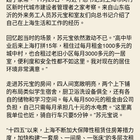
区新时代城市建设者管理者之家考察。来自山东临
沂的外来务工人员苏元宝和室友们向总书记介绍了
自己在上海生活和工作的经历。
回忆起当时的场景，苏元宝依然激动不已。“高中毕
业后来上海打拼15年，租住过每月租金1000多元的
城中村，也合租过老旧小区每月3000多元的一居
室，便利度和安全性都不如这里。我对现在的居住
环境非常满意。”
走进苏元宝的房间，四人间宽敞明亮，两个上下铺
的布局类似学生宿舍，厨卫浴洗设备俱全，还有各
自的储物和学习空间。每人每月500元的租金由公司
负担，自己只需每月承担几十元的水电费。“这里离
我单位也近，骑自行车只要5分钟。”苏元宝说。
“十四五”以来，上海不断加大保障性租赁住房筹措力
度，加快构建“一套房、一间房、一张床”的多层次租