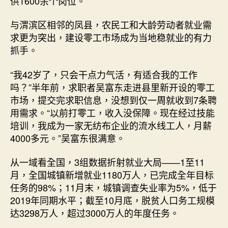
供1600余个岗位。
与渭滨区相邻的凤县，农民工和大龄劳动者就业需
求更为突出，建设零工市场成为当地稳就业的有力
抓手。
“我42岁了，只会干点力气活，有适合我的工作
吗？”半年前，求职者吴富东走进县里新开设的零工
市场，提交完求职信息，没想到仅一周就收到7条聘
用需求。“以前打零工，收入没保障。现在经过技能
培训，我成为一家无纺布企业的流水线工人，月薪
4000多元。”吴富东很满意。
从一域看全国，3组数据折射就业大局——1至11
月，全国城镇新增就业1180万人，已完成全年目标
任务的98%；11月末，城镇调查失业率为5%，低于
2019年同期水平；截至10月底，脱贫人口务工规模
达3298万人，超过3000万人的年度任务。