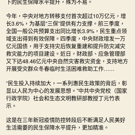
下的民生保障水平提升，殊为不易。
今年，中央对地方转移支付首次超过10万亿元，增
长3.6%，为基层“三保”提供有力支撑。前三季度，
全国一般公共预算支出同比增长3.9%，民生重点领
域支出得到有效保障。四季度，中央财政增发一万
亿元国债，用于支持灾后恢复重建和提升防灾减灾
救灾能力的项目建设。近日，财政部、应急管理部
又下达48.46亿元中央自然灾害救灾资金，支持地方
开展受灾群众冬春临时生活困难救助工作……
“民生投入持续加大，一系列惠民生政策的背后，彰
显以人民为中心的发展思想。”中共中央党校（国家
行政学院）社会和生态文明教研部教授丁元竹表
示。
这是在三年新冠疫情防控转段后不断满足人民美好
生活需要的民生保障水平提升，更加精准。