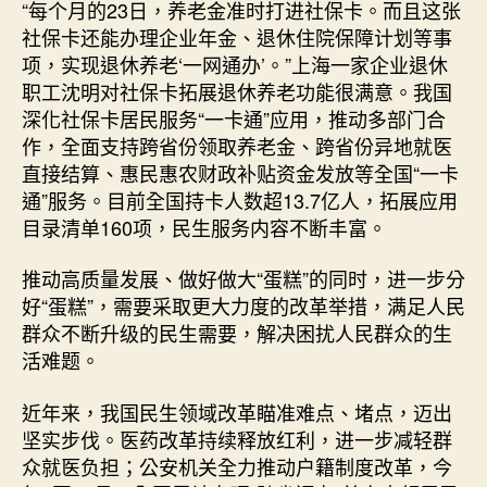
“每个月的23日，养老金准时打进社保卡。而且这张
社保卡还能办理企业年金、退休住院保障计划等事
项，实现退休养老‘一网通办’。”上海一家企业退休
职工沈明对社保卡拓展退休养老功能很满意。我国
深化社保卡居民服务“一卡通”应用，推动多部门合
作，全面支持跨省份领取养老金、跨省份异地就医
直接结算、惠民惠农财政补贴资金发放等全国“一卡
通”服务。目前全国持卡人数超13.7亿人，拓展应用
目录清单160项，民生服务内容不断丰富。
推动高质量发展、做好做大“蛋糕”的同时，进一步分
好“蛋糕”，需要采取更大力度的改革举措，满足人民
群众不断升级的民生需要，解决困扰人民群众的生
活难题。
近年来，我国民生领域改革瞄准难点、堵点，迈出
坚实步伐。医药改革持续释放红利，进一步减轻群
众就医负担；公安机关全力推动户籍制度改革，今