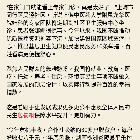
“在家门口就能看上专家门诊，真是太好了！”上海市
闵行区吴泾社区，听说上海中医药大学附属龙华医
院妇科的专家团队将定期到社区卫生服务中心坐
诊，患者张娜娜很惊喜。今年以来，我国不断推动
优质医疗资源扩容下沉，加快建设国家区域医疗中
心，推出基层卫生健康便民惠民服务10条举措，百
姓看病更便捷舒心。
聚焦人民群众的急难愁盼，我国将就业、教育、医
疗、托幼、养老、住房、环境等民生事项不断融入
国家发展的顶层设计，以实际行动提升百姓的幸福
指数。
这是着眼于让发展成果更多更公平惠及全体人民的
民生
包養網
保障水平提升，更加有力。
“今年黄桃丰收，合作社吸纳的60多户脱贫户，每户
增收七八千元。”年底盘账，湖南株洲炎陵县平乐村