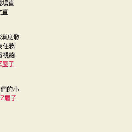
現場直
文直
辦消息發
夜任務
電視總
Z屋子
他們的小
TZ屋子