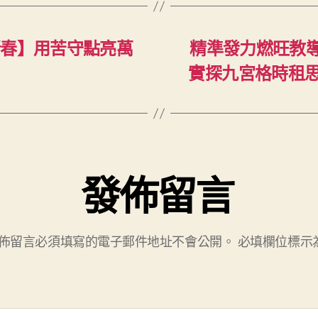
舉
辦
消
新春】用苦守點亮萬
精準發力燃旺教
息
實探九宮格時租思
發
布
會
–
中
國
發佈留言
軍
網〉
中
佈留言必須填寫的電子郵件地址不會公開。
必填欄位標示