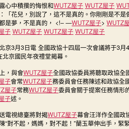
露心中積攢的悔恨和
WUTZ屋子
WUTZ屋子
WU
月
4
：「花兒，別說了，這不是真的。你剛剛是不是​​
日：
都是夢，不是真的， <!– —
WUTZ屋子
>
WUTZ
全
Z屋子
WUTZ屋子
WUTZ屋子
WUTZ屋子
國
政
協
北京3月3日電 全國政協十四屆一次會議將于3月
十
在北京國民年夜禮堂揭幕。
四
屆
上，與會
WUTZ屋子
全國政協委員將聽取政協全
一
Z屋子
會常
WUTZ屋子
務委員會任務陳述和政協全
次
會
TZ屋子
常務
WUTZ屋子
委員會關于提案任務情形
議
Z屋子
述。
下
戰
送電視總臺將對揭
WUTZ屋子
幕會汪洋作全國政
書
陳“對不起，媽媽，對不起！”蘭玉華伸出手，緊
3
時