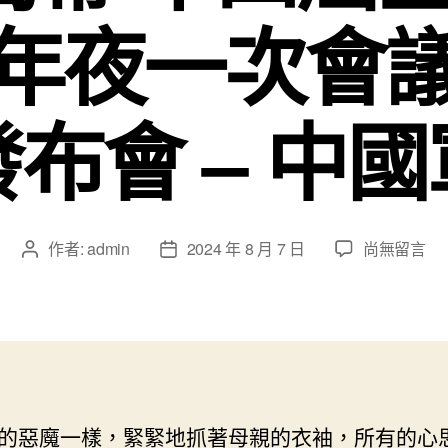
年夜一次會
布會 – 中
在
作者:
admin
2024 年 8 月 7 日
尚無留言
文
文
〈兩
章
章
會
作
發
日
者
佈
程
日
預
期
告
丨
的惡魔一樣，緊緊地抓著母親的衣袖，所有的心
3