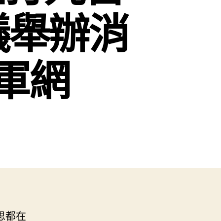
議舉辦消
國軍網
思都在