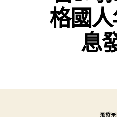
格國人
息發
是發呆