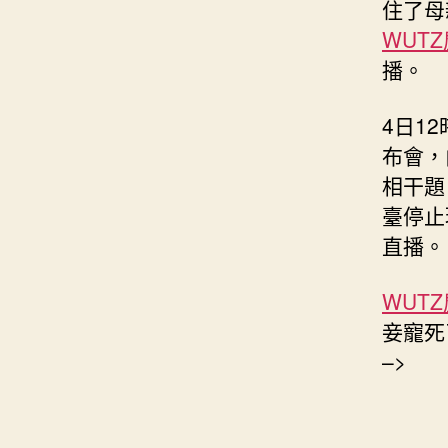
住了母
WUT
播。
4日1
布會，
相干題
臺停止
直播。
WUT
妾寵
–>