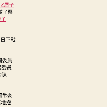
TZ屋子
做了惡
屋子
4日下戰
國委員
國委員
的陳
協常委
緊地抱