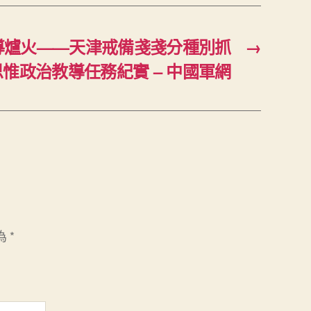
導爐火——天津戒備戔戔分種別抓
→
惟政治教導任務紀實 – 中國軍網
為
*