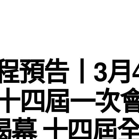
程預告丨3月
十四屆一次
揭幕 十四屆