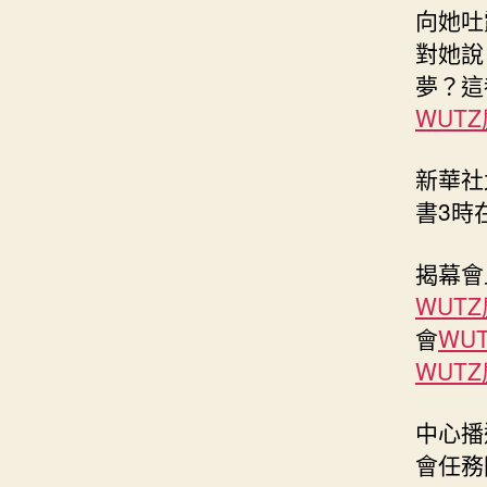
向她吐
對她說
夢？這
WUT
新華社
書3時
揭幕會
WUT
會
WU
WUT
中心播
會任務