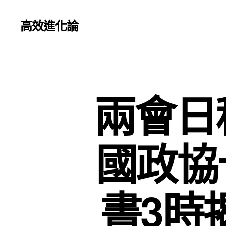
高效進化論
兩會日
國政協
書3時