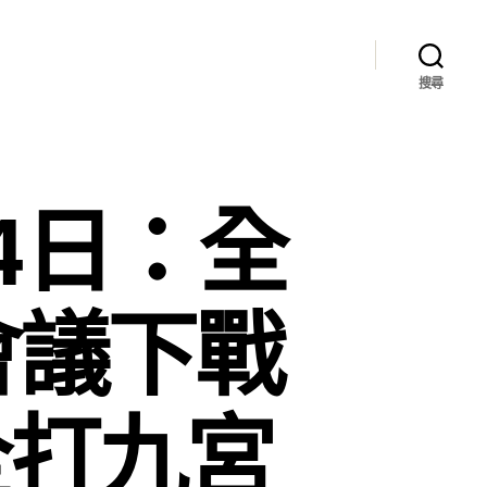
搜尋
4日：全
會議下戰
全打九宮