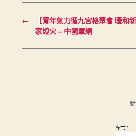
←
【青年氣力循九宮格聚會 暖和
家燈火 – 中國軍網
發
留言
*