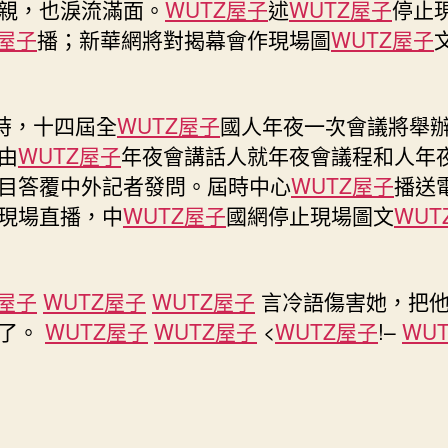
親，也淚流滿面。
WUTZ屋子
述
WUTZ屋子
停止
揭
Z屋子
播；新華網將對揭幕會作現場圖
WUTZ屋子
幕
十
四
屆
2時，十四屆全
WUTZ屋子
國人年夜一次會議將舉
全
由
WUTZ屋子
年夜會講話人就年夜會議程和人年
打
目答覆中外記者發問。屆時中心
WUTZ屋子
播送
九
現場直播，中
WUTZ屋子
國網停止現場圖文
WUT
宮
格
國
人
Z屋子
WUTZ屋子
WUTZ屋子
言冷語傷害她，把
年
死了。
WUTZ屋子
WUTZ屋子
<
WUTZ屋子
!–
WU
夜
一
次
會
議