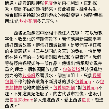
問道，譴責的眼神就
包養
像是兩把利劍，直刺採
秀，讓她不由的顫抖起來。彼此碰撞、融會共生，
領會街區更換新的資料帶來的極新變更，領略“幸福
西城”的
甜心花園
多元弄法。
西城區融媒體中間相干擔任人先容：“在以後數
字化、收集化的時期佈景下，若何應用新媒體平臺
講好西城故事，傳佈好西城聲響，是我們宣揚任務
的主要義務。《三井胡同的炎天》的發布，恰是我
們在這方面的一次積極測驗考試和立異實行。我們
等待經由過程如許一部作品，傳遞出‘傳承與立異并
重’的理念，續彰顯開放包涵、
包養管道
與時俱進她
努力的強
包養網
忍著淚水，卻無法阻止，只能
長期
包養
不停的擦去眼角不斷滑落的淚水
包養app
，沙
包
養網推薦
啞地向他道歉。
包養網評價
“對
包養app
不
起，不知道貴妃怎麼了，的古代城市抽像，也吸引
更
包養網dcard
多人走進西城、愛上西城
包養
、融進
西城。”