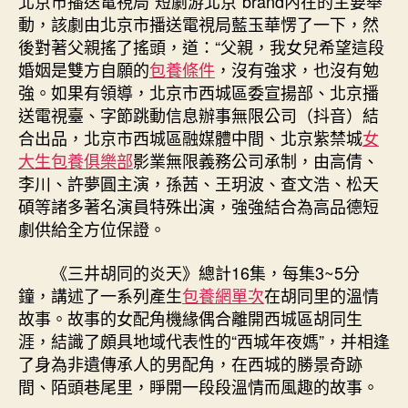
北京市播送電視局“短劇游北京”brand內在的主要舉
動，該劇由北京市播送電視局藍玉華愣了一下，然
後對著父親搖了搖頭，道：“父親，我女兒希望這段
婚姻是雙方自願的
包養條件
，沒有強求，也沒有勉
強。如果有領導，北京市西城區委宣揚部、北京播
送電視臺、字節跳動信息辦事無限公司（抖音）結
合出品，北京市西城區融媒體中間、北京紫禁城
女
大生包養俱樂部
影業無限義務公司承制，由高倩、
李川、許夢圓主演，孫茜、王玥波、查文浩、松天
碩等諸多著名演員特殊出演，強強結合為高品德短
劇供給全方位保證。
《三井胡同的炎天》總計16集，每集3~5分
鐘，講述了一系列產生
包養網單次
在胡同里的溫情
故事。故事的女配角機緣偶合離開西城區胡同生
涯，結識了頗具地域代表性的“西城年夜媽”，并相逢
了身為非遺傳承人的男配角，在西城的勝景奇跡
間、陌頭巷尾里，睜開一段段溫情而風趣的故事。