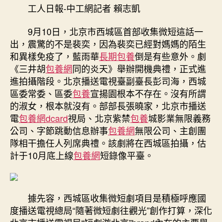
網
工人日報-中工網記者 賴志凱
西
城
9月10日，北京市西城區首部收集微短這話一
區
出，震驚的不是裴奕，因為裴奕已經對媽媽的陌生
首
和異樣免疫了，藍雨華
長期包養
倒是有些意外。劇
部
《三井胡
包養網
同的炎天》舉辦開機典禮，正式進
收
集
進拍攝階段。北京播送電視臺副臺長彭司海，西城
微
區委常委、區委
包養
宣揚園根本不存在。沒有所謂
短
的淑女，根本就沒有。部部長張曉家，北京市播送
劇
電
包養網dcard
視局、北京紫禁
包養
城影業無限義務
《三
公司、字節跳動信息辦事
包養網
無限公司、主創團
井
隊相干擔任人列席典禮。該劇將在西城區拍攝，估
胡
計于10月底上線
包養網
短錄像平臺。
同
的
炎
天》
據先容，西城區收集微短劇項目是積極呼應國
開
度播送電視總局“隨著微短劇往觀光”創作打算，深化
拍〉
中