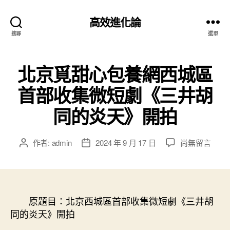
高效進化論
搜尋
選單
北京覓甜心包養網西城區
首部收集微短劇《三井胡
同的炎天》開拍
在
作者:
admin
2024 年 9 月 17 日
尚無留言
文
文
〈北
章
章
京
作
發
覓
者
佈
甜
日
心
原題目：北京西城區首部收集微短劇《三井胡
期
包
同的炎天》開拍
養