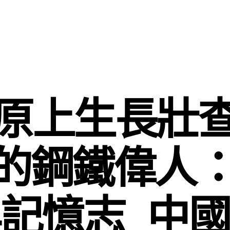
原上生長壯
的鋼鐵偉人：
記憶志_中