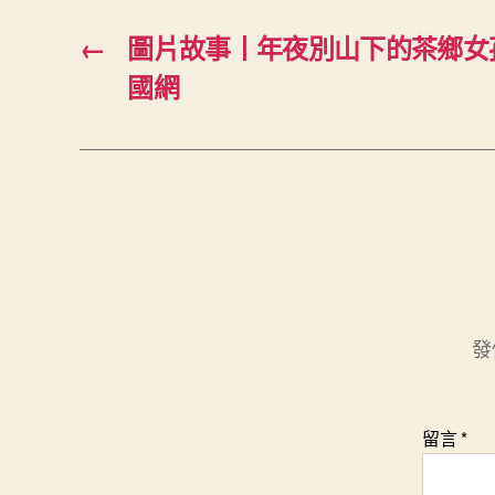
←
圖片故事丨年夜別山下的茶鄉女
國網
發
留言
*