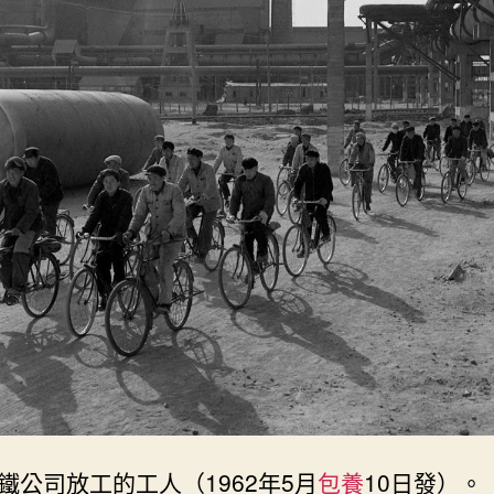
鋼
鐵
偉
人：
包
鋼
70
年
記
憶
志
_
中
國
網〉
中
鐵公司放工的工人（1962年5月
包養
10日發）。