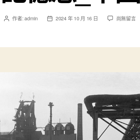
在
作者:
admin
2024 年 10 月 16 日
尚無留言
文
文
〈北
章
章
疆
作
發
草
者
佈
原
日
上
期
生
長
壯
查
包
養
價
錢
年
夜
的