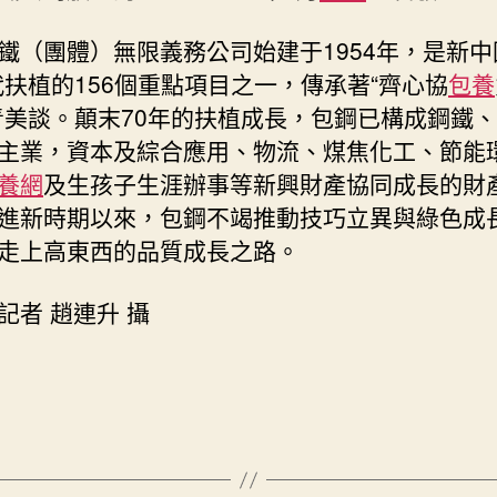
鐵（團體）無限義務公司始建于1954年，是新中
代扶植的156個重點項目之一，傳承著“齊心協
包養
青美談。顛末70年的扶植成長，包鋼已構成鋼鐵
主業，資本及綜合應用、物流、煤焦化工、節能
養網
及生孩子生涯辦事等新興財產協同成長的財
進新時期以來，包鋼不竭推動技巧立異與綠色成
走上高東西的品質成長之路。
記者 趙連升 攝