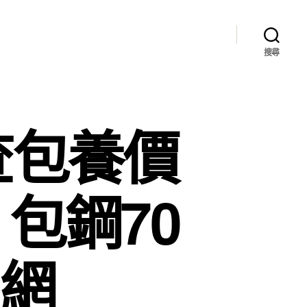
搜尋
查包養價
包鋼70
國網