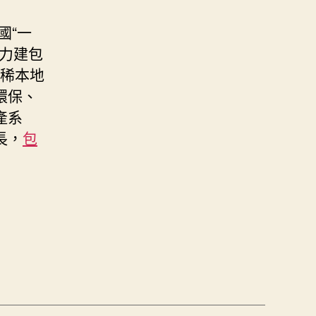
國“一
力建包
、稀本地
環保、
產系
長，
包