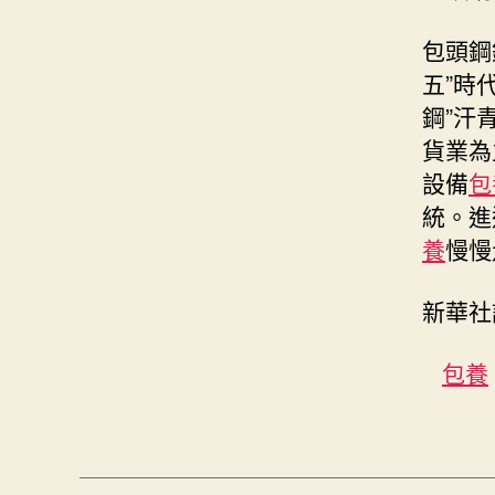
包頭鋼
五”時
鋼”汗
貨業為
設備
包
統。進
養
慢慢
新華社
包養