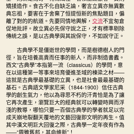
矯揉造作。食古不化自缺乏論，奢言立異亦無異數
典忘祖，要害在于舍棄了恒提恒新的焦點題目，偏
離了對的的航道。先要同情地輿解，
交流
不宜匆倉
促地批評。故立異必先保守說之正，才有標準剔除
傳統之誤，是以古典學與其說保守，不如說守正。
古典學不是僵逝世的學問，而是樹德樹人的門
徑，旨在培養高貴而任事的新人，而非制造書蠹。
西文“古典學”本指第一流（classicus）的學問，意
在以這種第一等事來培育優進圣域的棟梁之材——
這就是古典學最基礎的立異，也是社會最最基礎的
基石。古典語文學家尼采（1844-1900）信任古典
學的創生氣力，他以為尋思不朽的汗青恰是為了讓
它再次產生，瀏覽巨大的經典就可以轉變時興而浮
淺的教導，哪怕只要一百個古典學的學者就足以完
成天崩地裂翻天覆地的文藝回復即文明的再生。值
其中漢文明巨大回復之際，古典學一定年夜有作為
——“周雖舊邦，其命維新”！