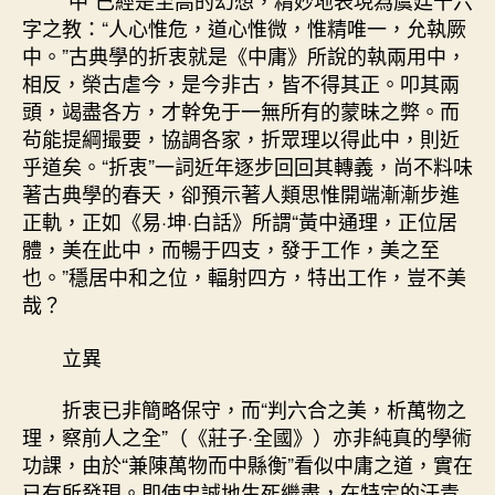
“中”已經是至高的幻想，精妙地表現為虞廷十六
字之教：“人心惟危，道心惟微，惟精唯一，允執厥
中。”古典學的折衷就是《中庸》所說的執兩用中，
相反，榮古虐今，是今非古，皆不得其正。叩其兩
頭，竭盡各方，才幹免于一無所有的蒙昧之弊。而
茍能提綱撮要，協調各家，折眾理以得此中，則近
乎道矣。“折衷”一詞近年逐步回回其轉義，尚不料味
著古典學的春天，卻預示著人類思惟開端漸漸步進
正軌，正如《易·坤·白話》所謂“黃中通理，正位居
體，美在此中，而暢于四支，發于工作，美之至
也。”穩居中和之位，輻射四方，特出工作，豈不美
哉？
立異
折衷已非簡略保守，而“判六合之美，析萬物之
理，察前人之全”（《莊子·全國》）亦非純真的學術
功課，由於“兼陳萬物而中縣衡”看似中庸之道，實在
已有所發現。即使忠誠地生死繼盡，在特定的汗青