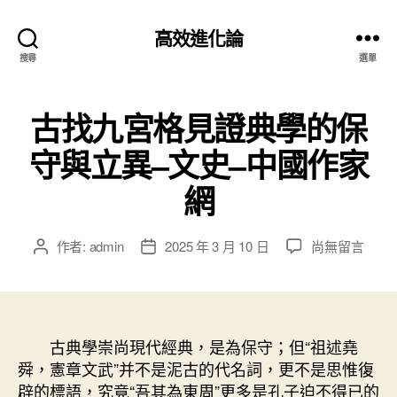
高效進化論
搜尋
選單
古找九宮格見證典學的保
守與立異–文史–中國作家
網
在
作者:
admin
2025 年 3 月 10 日
尚無留言
文
文
〈古
章
章
找
作
發
九
者
佈
宮
日
格
古典學崇尚現代經典，是為保守；但“祖述堯
期
見
舜，憲章文武”并不是泥古的代名詞，更不是思惟復
證
辟的標語，究竟“吾其為東周”更多是孔子迫不得已的