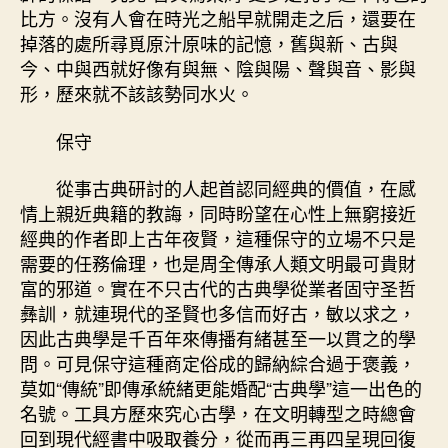
典
比方。沒有人會在時光之船早就開走之后，還要在
學
掉落的處所尋覓原汁原味的記憶，舊與新、古與
的
今、中與西就好像有與無、陰與陽、聲與音、影與
保
形，歷來就不該該勢同水火。
守
與
立
保守
異
–
從事古典研討的人起首認同經典的價值，在感
文
情上親近典籍的教誨，同時盼望在心性上無窮接近
史
經典的作者即上古年夜賢，這種保守的立場不只是
–
需要的任務倫理，也是周全傳承人類文明最可貴財
中
富的邪道。實在不只古代的古典學從業者固守圣哲
國
彝訓，就連現代的圣賢也多信而好古，敏以求之，
作
家
因此古典學是千百年來傳播有緒甚至一以貫之的學
網〉
問。可見保守這種商定俗成的歸納綜合過于褒義，
中
莫如“傳統”即傳承統緒更能婚配“古典學”這一出色的
名號。工具方歷來究心古學，在文明轉型之時總會
回到現代經書中吸取養分，從而再三再四呈現回復