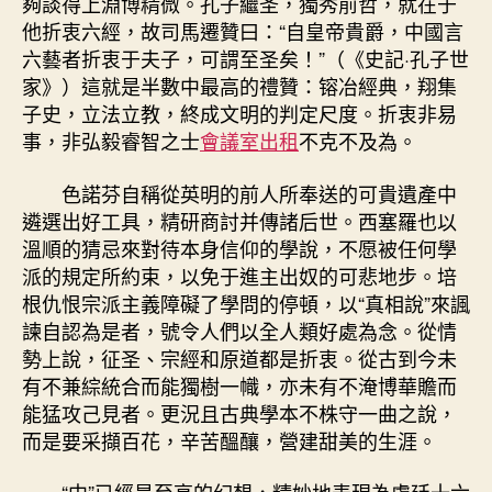
夠談得上淵博精微。孔子繼圣，獨秀前哲，就在于
他折衷六經，故司馬遷贊曰：“自皇帝貴爵，中國言
六藝者折衷于夫子，可謂至圣矣！”（《史記·孔子世
家》）這就是半數中最高的禮贊：镕冶經典，翔集
子史，立法立教，終成文明的判定尺度。折衷非易
事，非弘毅睿智之士
會議室出租
不克不及為。
色諾芬自稱從英明的前人所奉送的可貴遺產中
遴選出好工具，精研商討并傳諸后世。西塞羅也以
溫順的猜忌來對待本身信仰的學說，不愿被任何學
派的規定所約束，以免于進主出奴的可悲地步。培
根仇恨宗派主義障礙了學問的停頓，以“真相說”來諷
諫自認為是者，號令人們以全人類好處為念。從情
勢上說，征圣、宗經和原道都是折衷。從古到今未
有不兼綜統合而能獨樹一幟，亦未有不淹博華贍而
能猛攻己見者。更況且古典學本不株守一曲之說，
而是要采擷百花，辛苦醞釀，營建甜美的生涯。