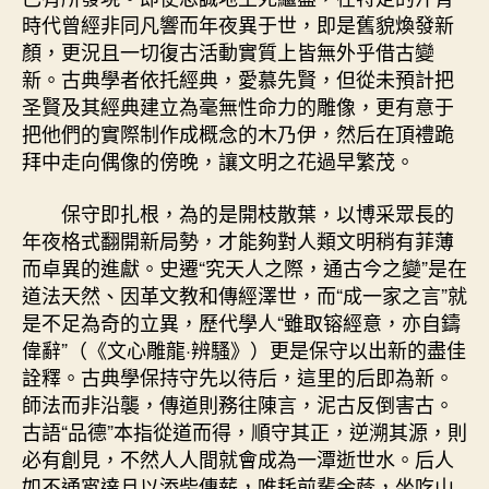
時代曾經非同凡響而年夜異于世，即是舊貌煥發新
顏，更況且一切復古活動實質上皆無外乎借古變
新。古典學者依托經典，愛慕先賢，但從未預計把
圣賢及其經典建立為毫無性命力的雕像，更有意于
把他們的實際制作成概念的木乃伊，然后在頂禮跪
拜中走向偶像的傍晚，讓文明之花過早繁茂。
保守即扎根，為的是開枝散葉，以博采眾長的
年夜格式翻開新局勢，才能夠對人類文明稍有菲薄
而卓異的進獻。史遷“究天人之際，通古今之變”是在
道法天然、因革文教和傳經澤世，而“成一家之言”就
是不足為奇的立異，歷代學人“雖取镕經意，亦自鑄
偉辭”（《文心雕龍·辨騷》）更是保守以出新的盡佳
詮釋。古典學保持守先以待后，這里的后即為新。
師法而非沿襲，傳道則務往陳言，泥古反倒害古。
古語“品德”本指從道而得，順守其正，逆溯其源，則
必有創見，不然人人間就會成為一潭逝世水。后人
如不通宵達旦以添柴傳薪，唯耗前輩余蔭，坐吃山