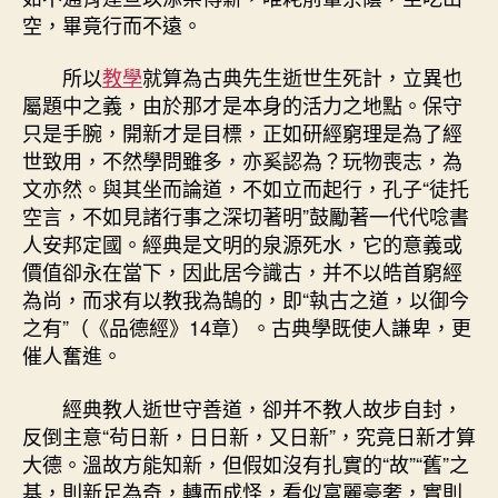
空，畢竟行而不遠。
所以
教學
就算為古典先生逝世生死計，立異也
屬題中之義，由於那才是本身的活力之地點。保守
只是手腕，開新才是目標，正如研經窮理是為了經
世致用，不然學問雖多，亦奚認為？玩物喪志，為
文亦然。與其坐而論道，不如立而起行，孔子“徒托
空言，不如見諸行事之深切著明”鼓勵著一代代唸書
人安邦定國。經典是文明的泉源死水，它的意義或
價值卻永在當下，因此居今識古，并不以皓首窮經
為尚，而求有以教我為鵠的，即“執古之道，以御今
之有”（《品德經》14章）。古典學既使人謙卑，更
催人奮進。
經典教人逝世守善道，卻并不教人故步自封，
反倒主意“茍日新，日日新，又日新”，究竟日新才算
大德。溫故方能知新，但假如沒有扎實的“故”“舊”之
基，則新足為奇，轉而成怪，看似富麗豪奢，實則