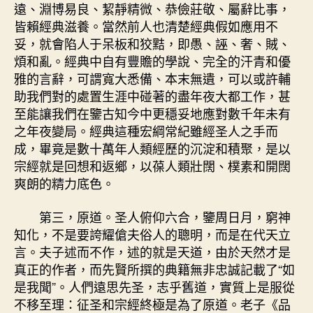
遠、淵博易良、絜靜精微、恭儉莊敬、屬辭比事，
皆賴經典滋養。當然前人也清楚經典假如應用不
妥，就會陷人于呆板和狡黠，即愚、誣、奢、賊、
煩和亂。經典中自有豐贍的學說、完全的汗青和優
雅的言辭，可謂寬大悉備、本末無遺，可以或許輔
助我們對的處置生涯中碰著的盡年夜大都工作，甚
至能讓我們在鑒古知今中更穩妥地應對數千年未有
之年夜變局。經典這種宏綱常紀雖經圣人之手而
成，畢竟是數十萬年人類經歷的沉淀和積聚，是以
宗經就是回想和返鄉，以葆人類壯闊、樸素和開闊
爽朗的精力底色。
第三，原道。圣人俯仰六合，鑒周日月，窮神
知化，不是要誇耀傖夫俗人的聰明，而是在代天立
言。夫子述而不作，述的就是天道，由於天然才是
真正的作者，而先賢所撰的典籍無非忠誠記載了“如
是我聞”。人們遠思先圣，志乎舊道，實質上是服從
不移至理：征圣和宗經終極是為了原道。老子《品