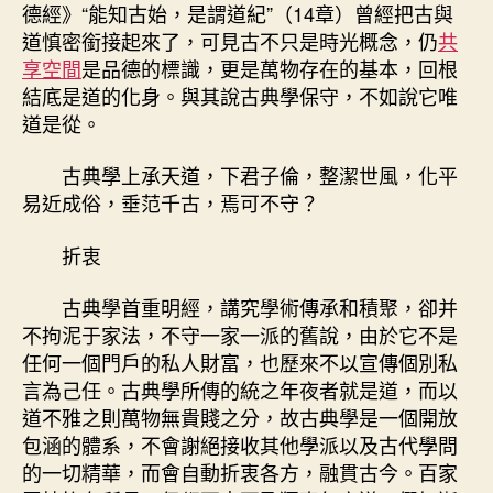
德經》“能知古始，是謂道紀”（14章）曾經把古與
道慎密銜接起來了，可見古不只是時光概念，仍
共
享空間
是品德的標識，更是萬物存在的基本，回根
結底是道的化身。與其說古典學保守，不如說它唯
道是從。
古典學上承天道，下君子倫，整潔世風，化平
易近成俗，垂范千古，焉可不守？
折衷
古典學首重明經，講究學術傳承和積聚，卻并
不拘泥于家法，不守一家一派的舊說，由於它不是
任何一個門戶的私人財富，也歷來不以宣傳個別私
言為己任。古典學所傳的統之年夜者就是道，而以
道不雅之則萬物無貴賤之分，故古典學是一個開放
包涵的體系，不會謝絕接收其他學派以及古代學問
的一切精華，而會自動折衷各方，融貫古今。百家