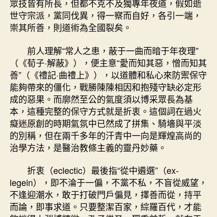
眾技皆有所長，但都不克不及獨專年夜道，假如逝
世守宗派，黨同伐異，得一察而自好，各引一端，
崇其所善，則道術為全國裂矣。
前人理解“常人之患，蔽于一曲而暗于年夜理”
（《荀子·解蔽》），便主意“愛而知其惡，憎而知其
善”（《禮記·曲禮上》），以道體和私心來防禦保守
能夠帶來的僵化，戰勝陳陳相因和抱殘守缺必定形
成的惡果。而廓然至公的氣度須以博采眾長為基
本，這種完整的保守方式就是折衷。這個詞在過火
癡迷原創的時期氣氛中已然成了拼集、騎墻與平淡
的別稱，但在兩千多年的汗青中一向是輝煌高尚的
治學方法，是醫治教條主義的靈丹妙藥。
折衷（eclectic）最後指“從中遴選”（ex-
legein），即不淪于一偏，不黨不私，不盲從威望，
不逢迎潮水，敢于打破門戶偏見，擇善而從，持平
而論，即事求道。只要整潔百家，綜羅百代，才能