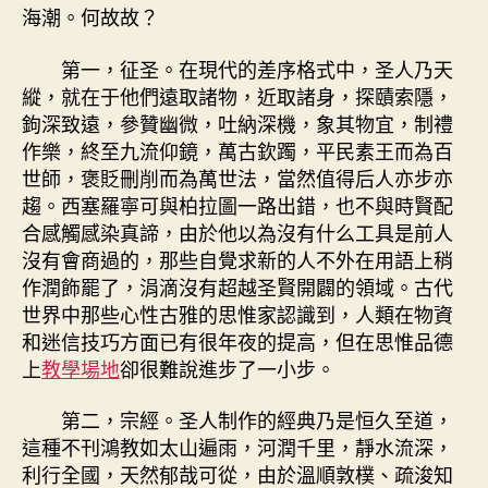
海潮。何故故？
第一，征圣。在現代的差序格式中，圣人乃天
縱，就在于他們遠取諸物，近取諸身，探賾索隱，
鉤深致遠，參贊幽微，吐納深機，象其物宜，制禮
作樂，終至九流仰鏡，萬古欽躅，平民素王而為百
世師，褒貶刪削而為萬世法，當然值得后人亦步亦
趨。西塞羅寧可與柏拉圖一路出錯，也不與時賢配
合感觸感染真諦，由於他以為沒有什么工具是前人
沒有會商過的，那些自覺求新的人不外在用語上稍
作潤飾罷了，涓滴沒有超越圣賢開闢的領域。古代
世界中那些心性古雅的思惟家認識到，人類在物資
和迷信技巧方面已有很年夜的提高，但在思惟品德
上
教學場地
卻很難說進步了一小步。
第二，宗經。圣人制作的經典乃是恒久至道，
這種不刊鴻教如太山遍雨，河潤千里，靜水流深，
利行全國，天然郁哉可從，由於溫順敦樸、疏浚知