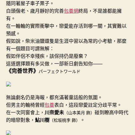
遇
隨同著屋子車子票子。
高
白頭偕老、歲月靜好的完善
包養網
終局，不是誰都能擁
中
有。
男
在一輪輪的實際衝擊中，戀愛能存活到哪一關，其實難以
神，
預感。
這
部
假如說，柴米油鹽還隻是生涯中習以為常的小考驗，那麼
8.4
有一個題目可謂無解：
分
假如伴侶不幸殘疾，該保持仍是廢棄？
日
這道選擇題有多災做，一部新日劇告知你——
劇，
《完善世界》
パーフェクトワールド
帶
我
看
包
無論劇名仍是海報，都充滿著童話般的氛圍。
養
但男主的輪椅曾經
包養
表白，這段戀愛註定分歧平常。
價
在一次同窗會上，
川奈愛未
碰到瞭高中時代
（山本美月 飾）
格
的暗戀對象，
鮎川樹
。
見
（松坂桃李 飾）
8500
萬