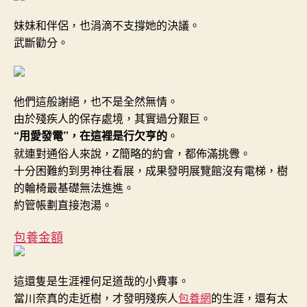
妹妹和伴侶，也涓滴不支撐她的決議。
武斷勸分。
他們這般謝絕，也不是全然無情。
由於殘疾人的保存處境，其實過分艱巨。
“用愛發電”，在這裡是行欠亨的
。
就連對通俗人來說，Z簡略的約會，都佈滿挑釁。
十分困難約到男神往看展，成果發明展覽館沒有電梯，樹
的輪椅最基礎無法進進。
約管帳劃直接泡湯。
包養金額
這還隻是生涯裡何足道哉的小費事。
當川奈真的走近樹，才發明殘疾人
包養網
的生涯，還有太