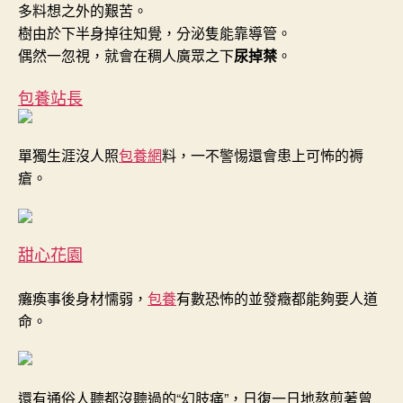
多料想之外的艱苦。
樹由於下半身掉往知覺，分泌隻能靠導管。
偶然一忽視，就會在稠人廣眾之下
尿掉禁
。
包養站長
單獨生涯沒人照
包養網
料，一不警惕還會患上可怖的褥
瘡。
甜心花園
癱瘓事後身材懦弱，
包養
有數恐怖的並發癥都能夠要人道
命。
還有通俗人聽都沒聽過的“幻肢痛”，日復一日地熬煎著曾