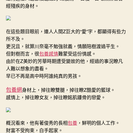
經殘疾的身材。
在這些題目眼前，連人人間Z巨大的“愛”字，都顯得有些力
所不及。
更況且，就算川奈毫不勉強就義，情願陪樹渡過平生。
但對樹而言，很
包養感情
難蒙受這份情感。
由於在Z美妙的芳華時期遭受變故的他，經過的事況瞭凡
人難以想象的盡看。
早已不再是高中時阿誰純真的男孩。
包養網
身材上，掉往瞭雙腿，掉往瞭Z酷愛的籃球。
感情上，掉往瞭女友，掉往瞭銘肌鏤骨的戀愛。
概況看來，他有著俊秀的長相
包養
，鮮明的個人工作。
財富不受拘束，白手起家。