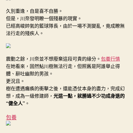
的
久別重逢，自是喜不自勝。
「隱
形」
但是，川奈發明瞭一個殘暴的現實。
人！〉
已經高峻帥氣的籃球隊長，由於一場不測變亂，竟成瞭無
中
法行走的殘疾人。
震動之餘，川奈並不想廢棄這段可貴的緣分。
包養行情
在她看來，固然鮎川樹無法行走，但照舊是阿誰舉止得
體、辭吐幽默的男孩。
更況且。
樹在遭遇癱瘓的衝擊之後，還能憑仗本身的盡力，完成幻
想，成為一級修建師，
光這一點，就勝過不少功成身退的
“健全人”
。
包養