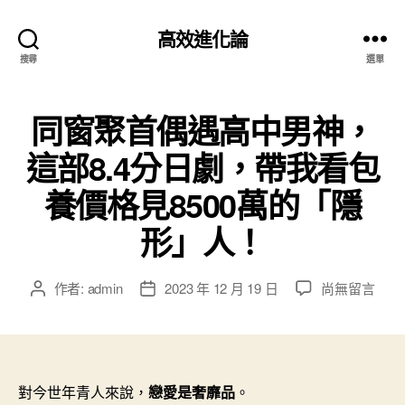
高效進化論
搜尋
選單
同窗聚首偶遇高中男神，
這部8.4分日劇，帶我看包
養價格見8500萬的「隱
形」人！
在
作者:
admin
2023 年 12 月 19 日
尚無留言
文
文
〈同
章
章
窗
作
發
聚
者
佈
首
日
偶
期
對今世年青人來說，
戀愛是奢靡品
。