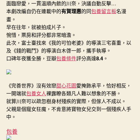
面臨戀愛，一貫溫順內斂的川奈，決議自動反擊…
本劇改編自仍在連載中的
有賀理惠
的同
包養留言板
名漫
畫。
早在往年，就被拍成片子。
惋惜，票房和評分都非常暗澹。
此次，富士臺找來《我的可怕老婆》的導演三宅喜重，以
及《錢的戰鬥》的導演白木啓一郎，攜手執導。
口碑年夜獲全勝，豆瓣
包養條件
評分高達
8.4
。
《完善世界》沒有效戀
甜心花園
愛掩飾承平，恰好相反，
一開端就
包養女人
裸露瞭各類凡人難以想象的不勝。
就算川奈可以疏忽樹身材殘疾的實際，但傢人不成以。
父親是個寵女狂魔，不肯意將寶物女兒交到一個殘疾人手
中。
包養