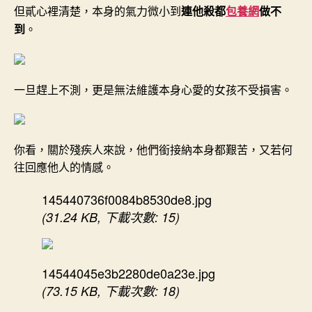
但貳心裡清楚，本身的氣力微小到
連他殺都
包養網
做不
到
。
一旦趕上不測，更是無法維護本身心愛的女孩不受損害。
你看，關於殘疾人來說，他們銜接納本身都艱苦，又若何
往回應他人的情感。
145440736f0084b8530de8.jpg
(31.24 KB, 下載次數: 15)
14544045e3b2280de0a23e.jpg
(73.15 KB, 下載次數: 18)