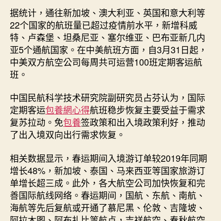
甜
据统计，通往新加坡、澳大利亚、英国和意大利等
心
22个国家的航班量已超过疫情前水平，新增科威
寶
特、卢森堡、坦桑尼亚、塞尔维亚、巴布亚新几内
貝
包
亚5个通航国家。在中美航班方面，自3月31日起，
養
中美双方航空公司每周共可运营100班定期客运航
網
班。
恢
复
中国民航科学技术研究院副研究员占芬认为，国际
_
定期客运
包養網心得
航班稳步恢复主要受益于需求
中
复苏拉动。免
包養
签政策和出入境政策利好，推动
国
了出入境双向出行需求恢复。
网〉
中
相关数据显示，春运期间入境游订单较2019年同期
增长48%，新加坡、泰国、马来西亚等国家旅游订
单增长超三成。此外，各大航空公司加快恢复和完
善国际航线网络。春运期间，国航、东航、南航、
海航等先后复航或开通了慕尼黑、伦敦、吉隆坡、
阿拉木图、阿布扎比等航点，吉祥航空、春秋航空