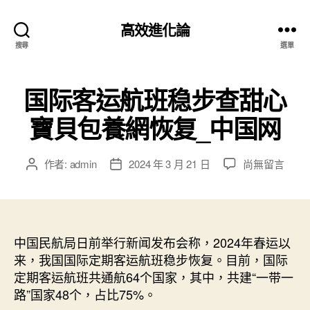
高效進化論
搜尋
選單
国际客运航班稳步查甜心
寶貝包養網恢复_中国网
在
作者:
admin
2024 年 3 月 21 日
尚無留言
文
文
〈国
章
章
际
作
發
客
者
佈
运
日
航
中国民航局日前举行新闻发布会称，2024年春运以
期
班
来，我国国际定期客运航班稳步恢复。目前，国际
稳
定期客运航班共通航64个国家，其中，共建“一带一
步
路”国家48个，占比75%。
查