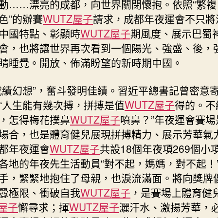
動……漂亮的成都，向世界關閉懷抱。依照“繁複
一
屆
色”的辦賽
WUTZ屋子
請求，成都年夜運會不只將
世
中國特點、彰顯時
WUTZ屋子
期風度、展示巴蜀
界
會，也將讓世界再次看到一個陽光、強盛、後，
年
睛睡覺。開放、佈滿盼望的新時期中國。
夜
先
生
成績幻想”，奮斗發明佳績。習近平總書記曾密意
夏
“人生能有幾次搏，拼搏是值
WUTZ屋子
得的。不
日
，怎得梅花撲鼻
WUTZ屋子
噴鼻？”年夜運會賽場
活
動
場合，也是體育健兒展現拼搏精力、展示芳華氣
會
都年夜運會
WUTZ屋子
共設18個年夜項269個小
揭
各地的年夜先生活動員“對不起，媽媽，對不起！
幕
手，緊緊地抱住了母親，也淚流滿面。將向獎牌
–
中
釁極限、衝破自我
WUTZ屋子
，是賽場上體育健
國
Z屋子
懈尋求；揮
WUTZ屋子
灑汗水、激揚芳華，
軍