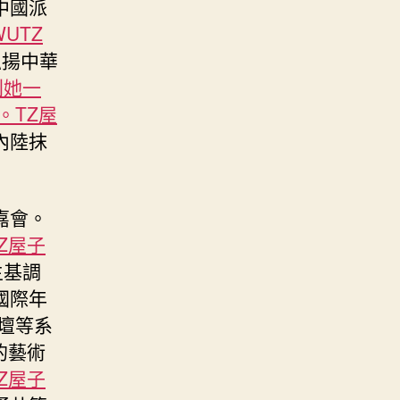
中國派
WUTZ
弘揚中華
則她一
。TZ屋
內陸抹
嘉會。
Z屋子
主基調
國際年
壇等系
的藝術
Z屋子