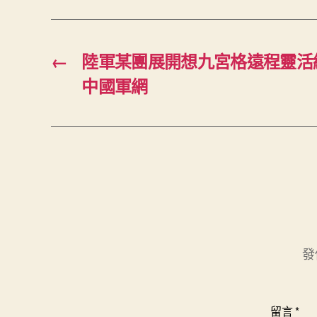
←
陸軍某團展開想九宮格遠程靈活練
中國軍網
發
留言
*