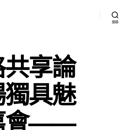
搜尋
格共享論
場獨具魅
嘉會——