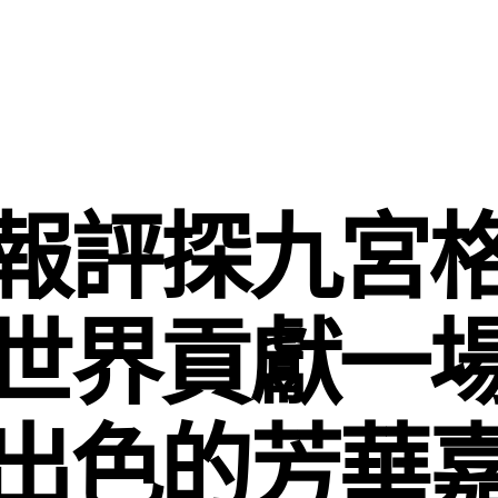
報評探九宮
世界貢獻一
出色的芳華