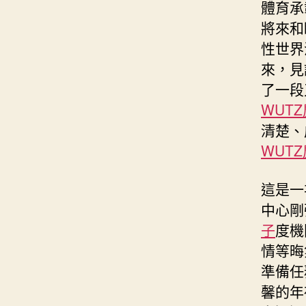
體育承
將來和
性世界
來，見
了一段
WUT
清楚、
WUT
這是一
中心剛
子
度機
情等晦
準備任
馨的年