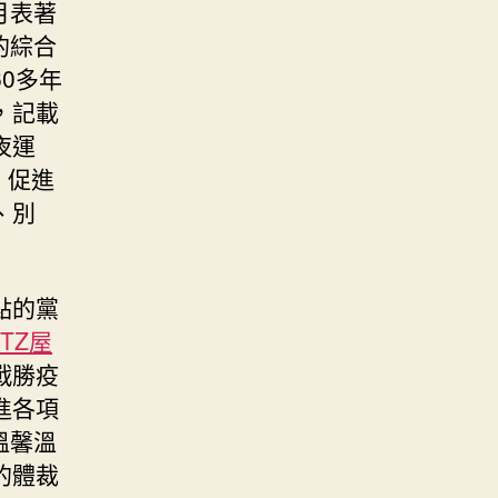
月表著
的綜合
0多年
，記載
夜運
、促進
、別
點的黨
TZ屋
戰勝疫
進各項
溫馨溫
的體裁