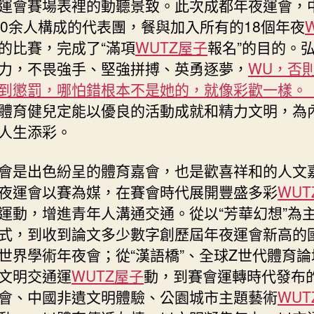
運會賽場表裡的動聽景致。此次成都年夜運會，
網〉
00余人構成的代表團，餐與加入所有的18個年夜
中
的比賽，完成了“滿項
WUTZ屋子
報名”的目的。
力，不畏強手、堅強拼搏、英勇逐夢，
WU，否
到懲罰，哪怕錯根本不是她的，就像彩歡一樣。 
體育健兒定能以優良的活動成就和精力文明，為
人生添彩。
會是出色紛呈的體育嘉會，也是歡喜祥和的人文
夜運會以賽為媒，在賽會時代展開豐盛多彩
WUT
運動，增進青年人溝通交通。從以“芳華幻想”為
式，到收到論文多少數字創歷屆年夜運會新高的
世界學術年夜會；從“漢語橋”、全球Z世代體育論
文明交通運
WUTZ屋子
動，到賽會運轉時代發布
會、中國非遺文明體驗、公園城市主題藝術
WUT