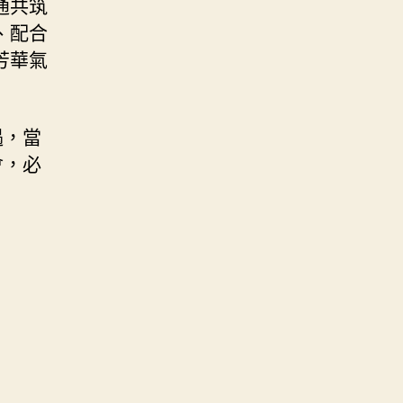
通共筑
、配合
芳華氣
遇，當
會，必