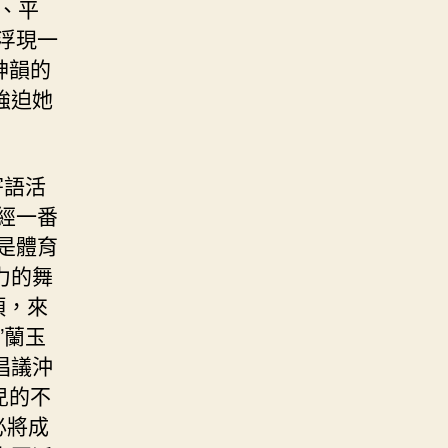
、平
浮現一
神韻的
強迫她
寄語活
經一番
是體育
力的舞
項，來
”蘭玉
倡議沖
兒的不
必將成