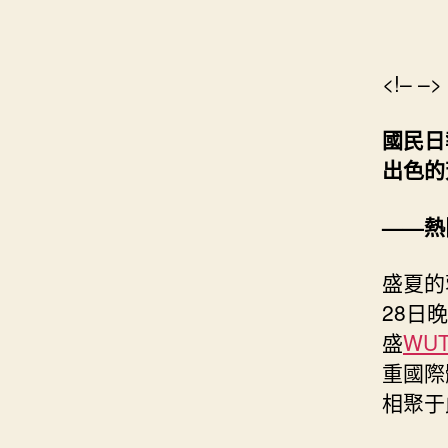
<!– –>
國民日
出色的
——熱
盛夏的
28日
盛
WU
重國際
相聚于