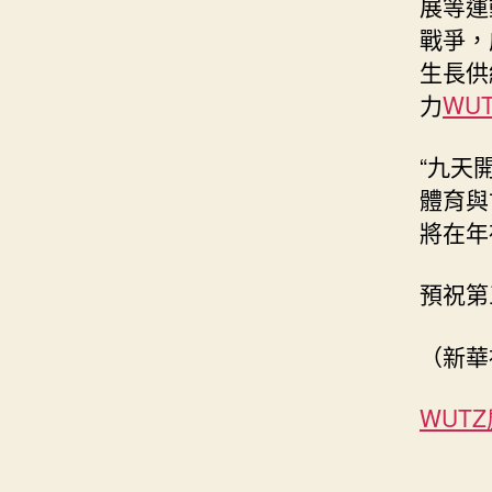
展等運
戰爭，
生長供
力
WU
“九天
體育與
將在年
預祝第
（新華
WUT