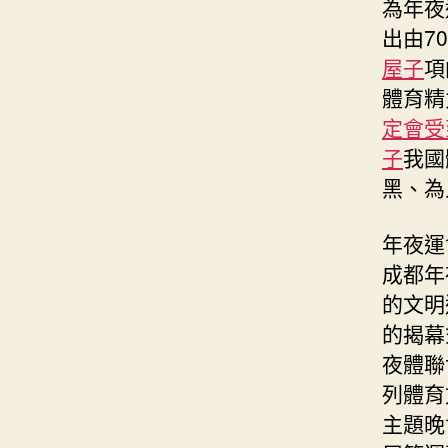
為年夜
出由7
屋子
項
體育精
定會受
子
我國
黑、為
年夜運
成都年
的文明
的揭幕
夜體聯
列體育
主題晚