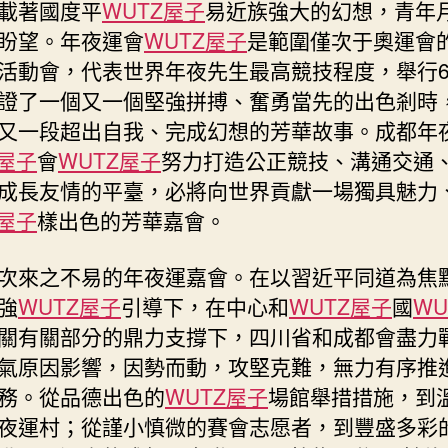
載著國度平
WUTZ屋子
易近族強大的幻想，青年
力
盼望。年夜運會
WUTZ屋子
是範圍僅次于奧運會
別
活動會，代表世界年夜先生最高競技程度，舉行6
樣
出
證了一個又一個堅強拼搏、奮勇當先的出色剎時
色
又一段超出自我、完成幻想的芳華故事。成都年
的
Z屋子
會
WUTZ屋子
努力打造公正競技、溝通交通
芳
成長友情的平臺，必將向世界貢獻一場獨具魅力
華
嘉
Z屋子
樣出色的芳華嘉會。
會
——
次來之不易的年夜運嘉會。在以習近平同道為焦
熱
強
WUTZ屋子
引導下，在中心和
WUTZ屋子
國
WU
鬧
關有關部分的鼎力支撐下，四川省和成都會盡力
慶
祝
氣原因影響，因勢而動，攻堅克難，無力有序推
第
務。從品德出色的
WUTZ屋子
場館舉措措施，到
三
夜運村；從謹小慎微的賽會志愿者，到豐盛多彩
十