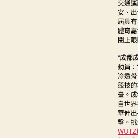
交通運
安、出
屆具有
體育嘉
閉上眼
“成都
動員：
冷透骨
競技的
臺。成
自世界
華伸出
擊。挑
WUT