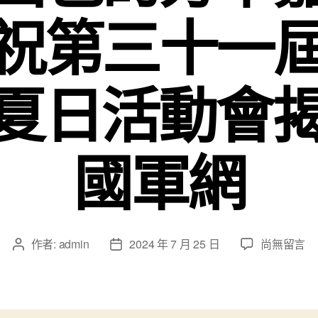
祝第三十一
夏日活動會揭幕
國軍網
在
作者:
admin
2024 年 7 月 25 日
尚無留言
文
文
〈國
章
章
民
作
發
日
者
佈
報
日