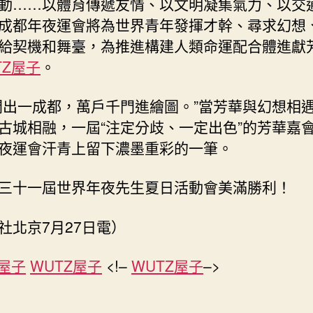
動……以體育傳遞友情、以文明凝集氣力、以交
成都年夜運會將為世界青年發揮才幹、尋求幻想
給契機和舞臺，為推進構建人類命運配合體進獻
TZ屋子
。
開出一成都，萬戶千門進繪圖。”當芳華與幻想相
古城相融，一屆“注定分歧、一定出色”的芳華嘉
夜運會汗青上留下濃墨重彩的一筆。
三十一屆世界年夜先生夏日活動會美滿勝利！
社北京7月27日電）
Z屋子
WUTZ屋子
<!–
WUTZ屋子
–>