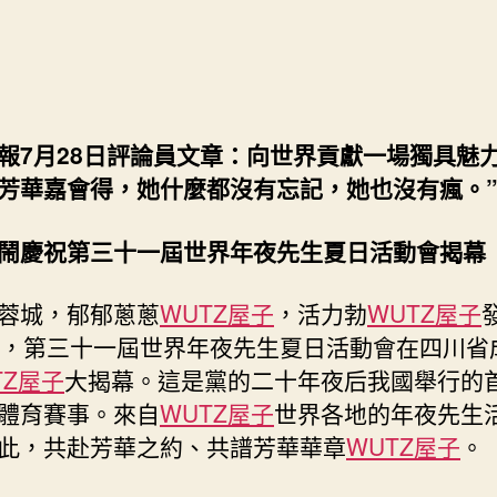
評
期
探
九
宮
格
共
報7月28日評論員文章：向世界貢獻一場獨具魅
享
芳華嘉會得，她什麼都沒有忘記，她也沒有瘋。
論
員：
鬧慶祝第三十一屆世界年夜先生夏日活動會揭幕
向
世
蓉城，郁郁蔥蔥
WUTZ屋子
，活力勃
WUTZ屋子
界
貢
晚，第三十一屆世界年夜先生夏日活動會在四川省
獻
TZ屋子
大揭幕。這是黨的二十年夜后我國舉行的
一
體育賽事。來自
WUTZ屋子
世界各地的年夜先生
場
此，共赴芳華之約、共譜芳華華章
WUTZ屋子
。
獨
具
魅