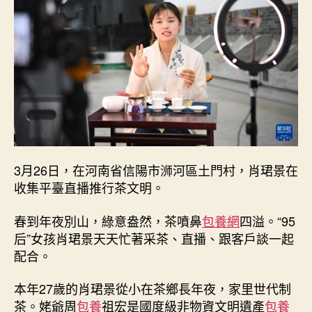
別
山
下
的
茶
鄉
女
孩
_
中
查
3月26日，在河南省信陽市浉河區土門村，肖珺景在
包
收集平臺直播推行茶文明。
養
心
得
春到年夜別山，綠意盎然，茶噴鼻
包養網
四溢。“95
國
后”女孩肖珺景天天忙著采茶、直播、跟客戶談一起
網〉
配合。
中
本年27歲的肖珺景從小在茶鄉長年夜，家里世代制
茶。姥爺周
包養
祖宏是國度級非物資文明遺產
包養