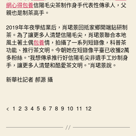
網心得
包養
信陽毛尖茶制作身手代表性傳承人，父
親也是制茶高手。
2019年年夜學結業后，肖珺景回抵家鄉開端鉆研制
茶。為了讓更多人清楚信陽毛尖，肖珺景聯合本地
風土著土偶
包養
情，拍攝了一系列短錄像，科普茶
功能、推行茶文明。今朝她在短錄像平臺已收獲2萬
多粉絲。“我想傳承推行好信陽毛尖非遺手工炒制身
手，讓更多人清楚和酷愛茶文明。”肖珺景說。
新華社記者 郝源 攝
< 1 2 3 4 5 6 7 8 9 10 11 12