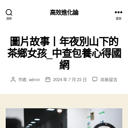
高效進化論
搜尋
選單
圖片故事丨年夜別山下的
茶鄉女孩_中查包養心得國
網
在
作者:
admin
2024 年 7 月 23 日
尚無留言
文
文
〈圖
章
章
片
作
發
故
者
佈
事
日
丨
期
年
夜