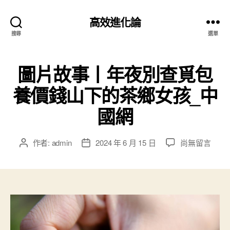
高效進化論
搜尋
選單
圖片故事丨年夜別查覓包
養價錢山下的茶鄉女孩_中
國網
在
作者:
admin
2024 年 6 月 15 日
尚無留言
文
文
〈圖
章
章
片
作
發
故
者
佈
事
日
丨
期
年
夜