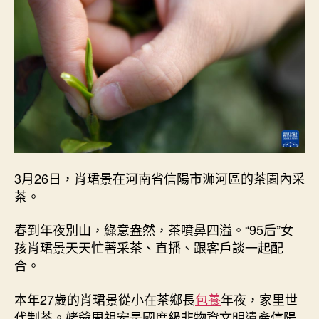
別
查
覓
包
養
價
錢
山
下
的
茶
鄉
3月26日，肖珺景在河南省信陽市浉河區的茶園內采
女
茶。
孩
_
春到年夜別山，綠意盎然，茶噴鼻四溢。“95后”女
中
孩肖珺景天天忙著采茶、直播、跟客戶談一起配
國
合。
網〉
中
本年27歲的肖珺景從小在茶鄉長
包養
年夜，家里世
代制茶。姥爺周祖宏是國度級非物資文明遺產信陽