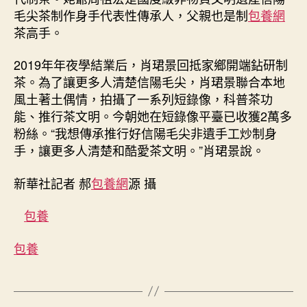
毛尖茶制作身手代表性傳承人，父親也是制
包養網
茶高手。
2019年年夜學結業后，肖珺景回抵家鄉開端鉆研制
茶。為了讓更多人清楚信陽毛尖，肖珺景聯合本地
風土著土偶情，拍攝了一系列短錄像，科普茶功
能、推行茶文明。今朝她在短錄像平臺已收獲2萬多
粉絲。“我想傳承推行好信陽毛尖非遺手工炒制身
手，讓更多人清楚和酷愛茶文明。”肖珺景說。
新華社記者 郝
包養網
源 攝
包養
包養