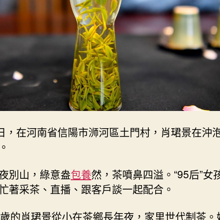
下
的
茶
鄉
女
孩
_
中
國
網〉
中
7日，在河南省信陽市浉河區土門村，肖珺景在沖
。
夜別山，綠意盎
包養
然，茶噴鼻四溢。“95后”女
忙著采茶、直播、跟客戶談一起配合。
7歲的肖珺景從小在茶鄉長年夜，家里世代制茶。