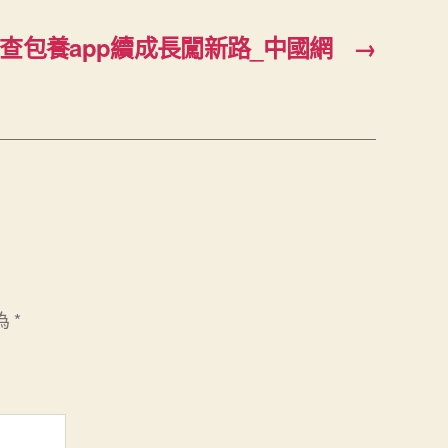
查包養app續成長闖新路_中國網
→
為
*