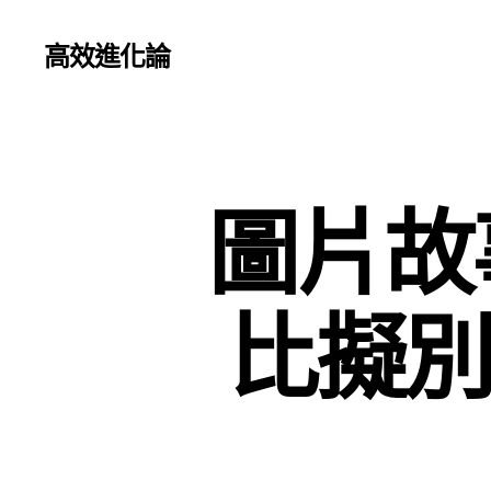
高效進化論
圖片故
比擬別