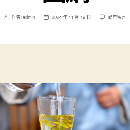
在
作者:
admin
2024 年 11 月 19 日
尚無留言
文
文
〈圖
章
章
片
作
發
故
者
佈
事
日
丨
期
年
夜
查
包
養
網
站
比
擬
別
山