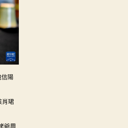
泡信陽
孩肖珺
姥爺周