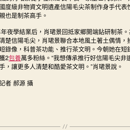
國度級非物資文明遺產信陽毛尖茶制作身手代表
親也是制茶高手。
9年年夜學結業后，肖珺景回抵家鄉開端鉆研制茶。
清楚信陽毛尖，肖珺景聯合本地風土著土偶情，
短錄像，科普茶功能、推行茶文明。今朝她在短
獲2
包養
萬多粉絲。“我想傳承推行好信陽毛尖非
手，讓更多人清楚和酷愛茶文明。”肖珺景說。
記者 郝源 攝