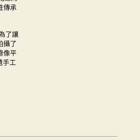
性傳承
為了讓
拍攝了
錄像平
遺手工