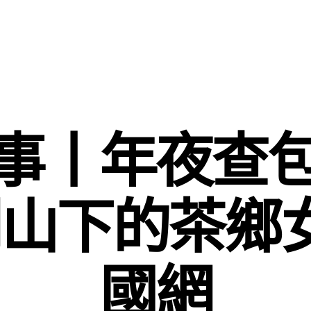
事丨年夜查
山下的茶鄉
國網