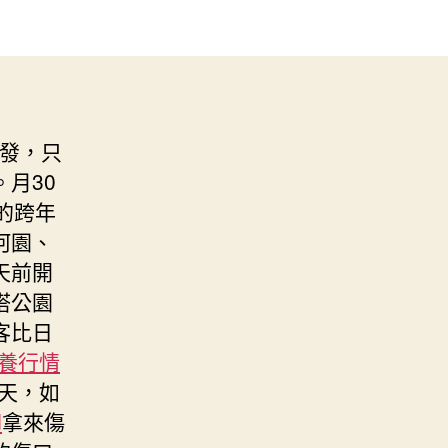
不發，只
月30
的跨年
河園、
天前開
塔公園
客比日
養行情
天，如
d
拿來傷