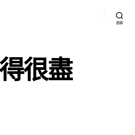
搜尋
養得很盡