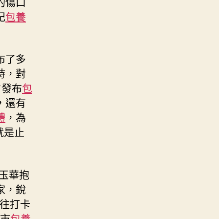
的傷口
記
包養
布了多
時，對
夕發布
包
，還有
體
，為
就是止
玉華抱
家，銳
往打卡
地市
包養