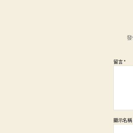
發
留言
*
顯示名