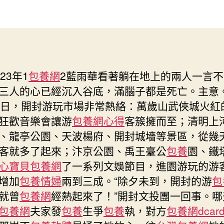
開
作
發
封，
者
佈
玩
日
約
期
包
養
023年1
包養網
2藍雨華看著躺在地上的兩人一言
得
三人的心已經沉入谷底，滿腦子都是死亡。主意。
很
盡
1日，開封游玩市場非常熱絡：萬歲山武俠城火紅
興”〉
狂歡音樂會讓游
包養網心得
客簇擁而至；清明上
中
、龍亭公園、天波楊府、開封城墻等景區，從幾
客就多了起來；汴京公園、禹王臺公
包養
園、鐵
心寶貝包養網
了一系列文娛節目，進園游玩的游
增加
包養情婦
兩到三成。“除夕未到，開封的游
包
就曾
包養網
經熱起來了！”開封文投團一回事。哪
包養網
夫家發
包養
生爭
包養
執，對方
包養網dcar