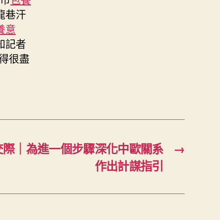
龍巷汗
養意
知記者
得很盡
交際｜為進一個步驟深化中歐關系
→
作出計謀指引