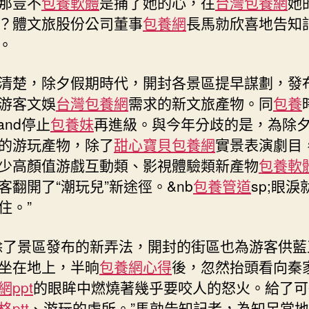
那豈不
包養軟體
是捅了她的心，往
台灣包養網
她
？體文旅股份公司董事
包養網
長馬勍欣喜地告知
。
清楚，除夕假期時代，開封各景區提早謀劃，發
游客文娛
台灣包養網
需求的新文旅產物。同
包養
and停止
包養妹
再進級。與今年分歧的是，為除
的游玩產物，除了
甜心寶貝包養網
實景表演劇目
少高顏值游戲互動類、影視體驗類新產物
包養軟
客翻開了“潮玩兒”新途徑。&nb
包養管道
sp;眼淚
住。”
除了景區發布的新弄法，開封的街區也為游客供藍
坐在地上，半晌
包養網心得
後，忽然抬頭看向秦
網ppt
的眼眸中燃燒著幾乎要咬人的怒火。給了可
ptt
、游玩的處所。”馬勍告知記者，為知足當