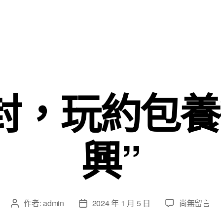
封，玩約包
興”
在
作者:
admin
2024 年 1 月 5 日
尚無留言
文
文
〈“在
章
章