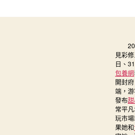
2
見彩修
日、3
包養網
開封府
端，游
發布
甜
常平凡
玩市場
果她和