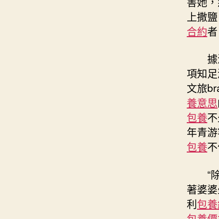
害她，
上撒鹽
合約
者
據
項知足
文旅br
養意思
包養
不
年青游
包養
不
“
著婆婆
利
包養
包養價格