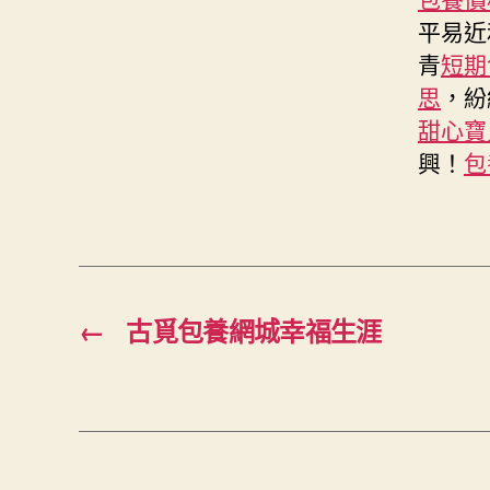
平易近
青
短期
思
，紛
甜心寶
興！
包
←
古覓包養網城幸福生涯