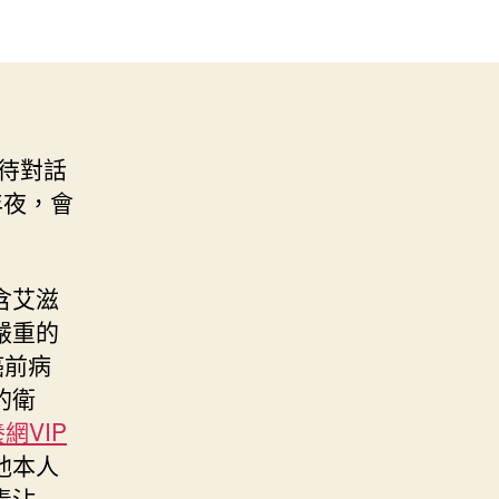
待對話
年夜，會
含艾滋
嚴重的
癌前病
的衛
網VIP
他本人
毒沾