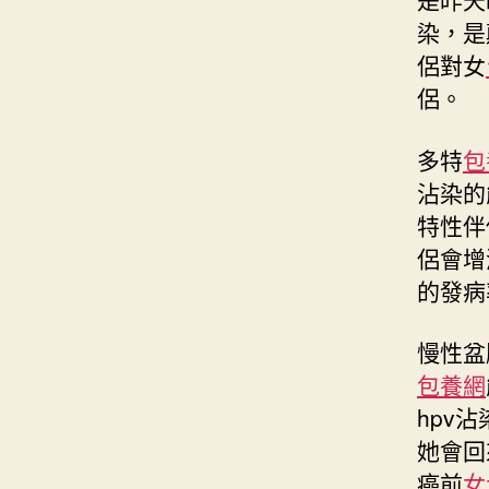
染，是
侶對女
侶。
多特
包
沾染的
特性伴
侶會增
的發病
慢性盆
包養網
hpv
她會回
癌前
女