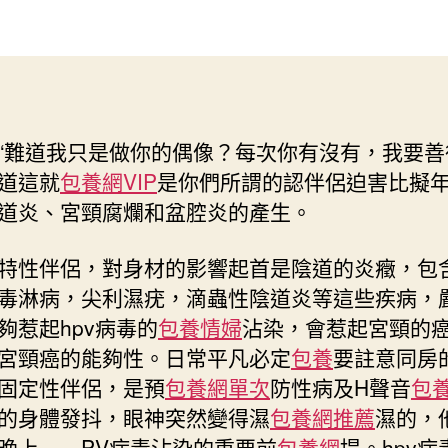
特
作
發
性
者
佈
伴
日
包
期
養
網
“難道我只是做你的偶像？每次你有沒有，我要善
侶
道這就
包養網VIP
是你們所謂的認伴侶迫害比擬
有
什
道炎、宮頸腐爛和盆腔炎的產生。
麼
迫
特性伴侶，對身材的影響起首是陰道的炎癥，包
害〉
毒淋病，尖利濕疣，滴蟲性陰道炎等這些疾病，
中
夠惹起hpv病毒的
包養情婦
沾染，會惹起宮頸的
宮頸癌的能夠性。日常平凡必定
包養
要註意同房
固定性伴侶，是預
包養網單次
防性病及H聲音
包養
的身體發抖，眼神突然變得濕
包養網推薦
濕的，
晚上……PV病毒沾染的重要前
包養網
提。hpv病