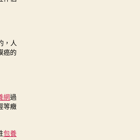
的，人
膜癌的
養網
過
經等癥
性
包養