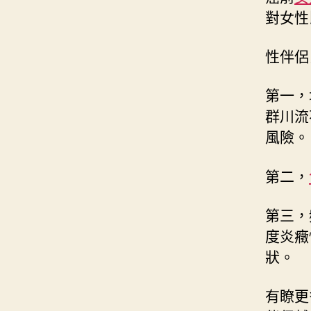
對女性
性伴侶
第一，
群川流
風險。
第二，
第三，
度炎癥
狀。
有瞭更