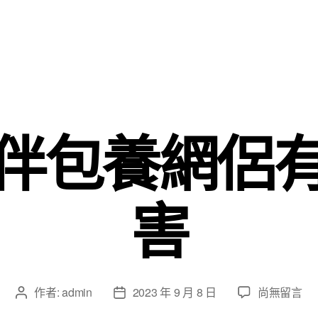
伴包養網侶
害
在
作者:
admin
2023 年 9 月 8 日
尚無留言
文
文
〈多
章
章