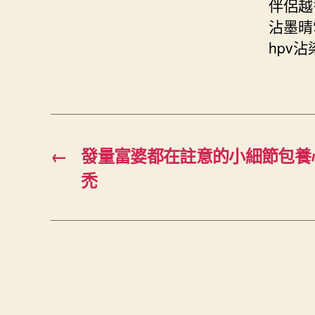
伴侶越
沾墨晴
hpv沾
←
發量富婆都在註意的小細節包養
禿