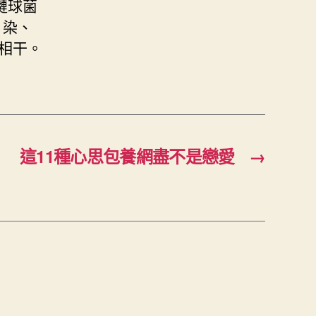
鏈球菌
。染、
相干。
這11種心思包養網盡不是戀愛
→