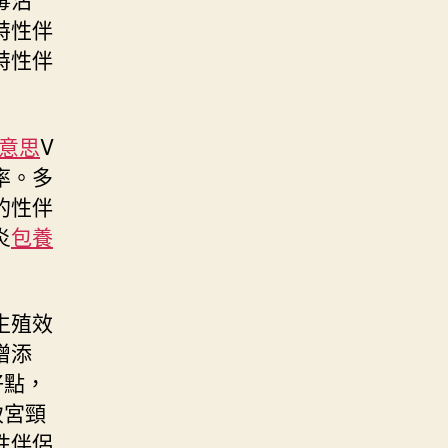
特性伴
特性伴
意思
V
率。多
的性伴
炎
包養
生殖效
增添
好點，
致宮頸
性伴侶