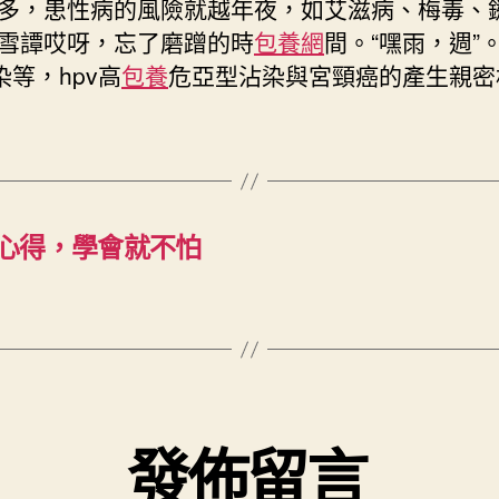
多，患性病的風險就越年夜，如艾滋病、梅毒、
雪譚哎呀，忘了磨蹭的時
包養網
間。“嘿雨，週”
染等，hpv高
包養
危亞型沾染與宮頸癌的產生親密
心得，學會就不怕
發佈留言