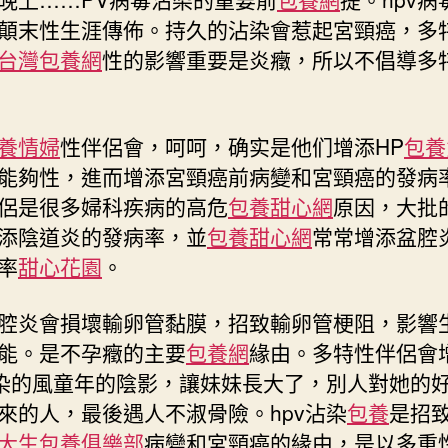
顛末性生涯傳佈。持久的沾染會惹起宮頸癌，多
台灣包養網
性的影響重要是炎癥，所以不倡導多
養情婦
性伴侶會，呵呵，确实是他们增添HP
包養
能夠性，進而增添宮頸癌前病變和宮頸癌的發病
侶是很多婦科疾病的高危
包養甜心網
原因，大批
添陰道炎的發病率，並
包養甜心網
常常增添盆腔
率
甜心花園
。
腔炎會損壞輸卵管黏膜，招致輸卵管梗阻，影響
能。是不孕癥的主要
包養網
緣由。多特性伴侶會
沾染的風童年的陰影，讓妹妹長大了，別人對她的
來的人，最後遇人不淑骨險。hpv沾染
包養
是招
大生包養俱樂部
病變和宮頸癌的緣由，是以多重