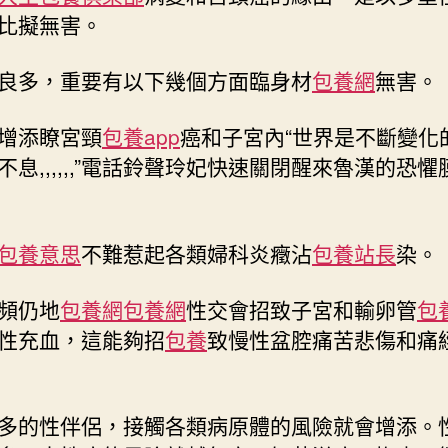
比擬無害。
良多，重要有以下幾個方面臨身材
包養網
無害。
增添瞭宮頸
包養app
癌和子宮內“世界是不斷變化
不息,,,,,,”電話鈴聲玲妃快速關閉醒來魯漢的恐懼
包養意思
不難惹起各類婦科炎癥沾
包養站長
染。
頻仍地
包養網
包養網
性交會招致子宮和輸卵管
包
性充血，這能夠招
包養
致慢性盆腔痛苦悲傷和痛
多的性伴侶，接觸各類病原體的風險就會增添。