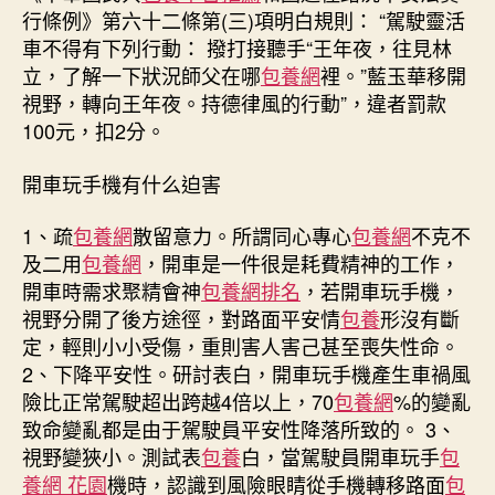
行條例》第六十二條第(三)項明白規則： “駕駛靈活
車不得有下列行動： 撥打接聽手“王年夜，往見林
立，了解一下狀況師父在哪
包養網
裡。”藍玉華移開
視野，轉向王年夜。持德律風的行動”，違者罰款
100元，扣2分。
開車玩手機有什么迫害
1、疏
包養網
散留意力。所謂同心專心
包養網
不克不
及二用
包養網
，開車是一件很是耗費精神的工作，
開車時需求聚精會神
包養網排名
，若開車玩手機，
視野分開了後方途徑，對路面平安情
包養
形沒有斷
定，輕則小小受傷，重則害人害己甚至喪失性命。
2、下降平安性。研討表白，開車玩手機產生車禍風
險比正常駕駛超出跨越4倍以上，70
包養網
%的變亂
致命變亂都是由于駕駛員平安性降落所致的。 3、
視野變狹小。測試表
包養
白，當駕駛員開車玩手
包
養網 花園
機時，認識到風險眼睛從手機轉移路面
包