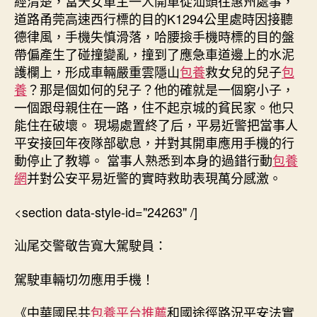
經清楚，當天女車主一人開車從汕頭往惠州處事，
道路甬莞高速西行標的目的K1294公里處時因接聽
德律風，手機失慎滑落，哈腰撿手機時標的目的盤
帶偏產生了碰撞變亂，撞到了應急車道邊上的水泥
護欄上，形成車輛嚴重雲隱山
包養
救女兒的兒子
包
養
？那是個如何的兒子？他的確就是一個窮小子，
一個跟母親住在一路，住不起京城的貧民家。他只
能住在破壞。 現場處置終了后，平易近警把當事人
平安接回年夜隊部歇息，并對其開車應用手機的行
動停止了教導。 當事人熟悉到本身的過錯行動
包養
網
并對公安平易近警的實時救助表現萬分感激。
<section data-style-id="24263" /]
汕尾交警敬告寬大駕駛員：
駕駛車輛切勿應用手機！
《中華國民共
包養平台推薦
和國途徑路況平安法實