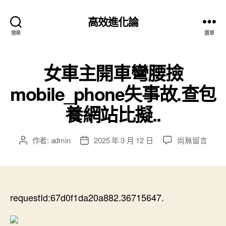
高效進化論
搜尋
選單
女車主開車彎腰撿
mobile_phone失事故.查包
養網站比擬..
在
作者:
admin
2025 年 3 月 12 日
尚無留言
文
文
〈女
章
章
車
作
發
主
者
佈
開
日
車
requestId:67d0f1da20a882.36715647.
期
彎
腰