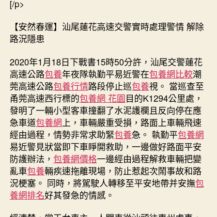
[/p>
撿
mobile_phone
失
【安然春運】汕尾蓮花高速交警實時處理警情 解除
事
路況隱患
故.
查
2020年1月18日下戰書15時50分許，汕尾交警蓮花
包
高速公路
包養
年夜隊執勤平易近警在
包養網比較
潮
養
莞高速公路
包養行情
路段停止巡
包養
視。 當巡查至
網
甬莞高速西行標的
包養網 花園
目的K1294公里處，
站
發明了一輛小型客車撞翻了水泥護欄且反向停在應
比
擬..〉
急車道
包養網
上，車輛嚴重受損，路面上車輛飛速
中
經由過程，情勢非常求助緊
包養
急。 執勤平
包養網
易近警見狀當即下車睜開救助，一邊做好路面平安
防護辦法，
包養網價格
一邊經由過程解救車輛把變
亂車
包養
輛疾速拖離現場，防止惹起次鬧事故和路
況梗塞。 同時，將駕駛人轉移至平安地帶并安撫
包
養網排名
好其發急的情感。