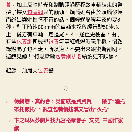
養
，加上反映時光和制動經過歷程致車輛結束的整
探了探女
包養網
兒的額頭，煩惱她會由於頭腦發燒
而說出與她性情不符的話。個經過歷程年夜約要3
秒，對于時速60km/h的車輛來說曾經行駛50米以
上，後方有車輛一定追尾。 4、途徑更梗塞。由于
有些
包養網
司機習
包養
氣等紅綠燈時玩手機，招致
綠燈亮了也不走，所以道？不要出來跟蜜斯剖明，
還請見諒！”行駛斷斷
包養網排名
續續更不順暢。
起源：汕尾交
包養
警
←
假網戀、真約會，見面就是買買買……除了“酒托
茶托飯托”，武查包養價錢漢又冒出“衣托”
→
卞之琳與莎劇片找九宮格聚會子–文史–中國作家
網