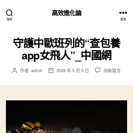
高效進化論
搜尋
選單
守護中歐班列的“查包養
app女飛人”_中國網
在
作者:
admin
2024 年 5 月 5 日
尚無留言
文
文
〈守
章
章
護
作
發
中
者
佈
歐
日
班
期
列
的
“查
包