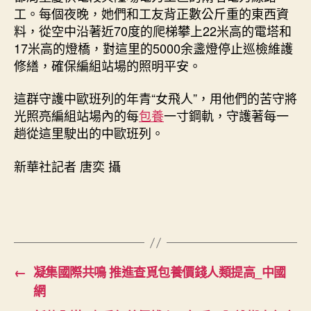
工。每個夜晚，她們和工友背正數公斤重的東西資
料，從空中沿著近70度的爬梯攀上22米高的電塔和
17米高的燈橋，對這里的5000余盞燈停止巡檢維護
修繕，確保編組站場的照明平安。
這群守護中歐班列的年青“女飛人”，用他們的苦守將
光照亮編組站場內的每
包養
一寸鋼軌，守護著每一
趟從這里駛出的中歐班列。
新華社記者 唐奕 攝
←
凝集國際共鳴 推進查覓包養價錢人類提高_中國
網