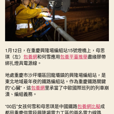
養
app
女
飛
人”
_
中
國
網〉
1月12日，在重慶興隆場編組站15號燈橋上，母思
中
琪（左）
包養網
和何雪應用
包養平臺推舉
盡緣膠帶
綁扎燈具電源線。
地處重慶市沙坪壩區回龍壩鎮的興隆場編組站，是
東北地域最年夜的鐵路編組站。作為重慶鐵路關鍵
的“心臟”，這
包養網
里承當了中歐國際班列的列車崩
潰、編組義務。
“00后”女孩何雪和母思琪是中國鐵路
包養網比擬
成
都局重慶供電段興隆場電力工區的兩名電力線路