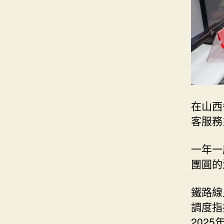
在山西
客服務
一年一
團圓的
鐵路線
調度指
202