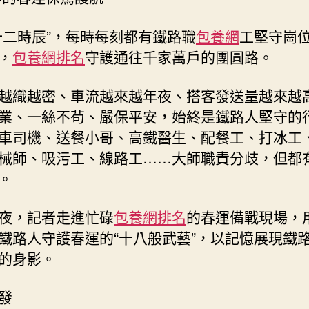
十二時辰”，每時每刻都有鐵路職
包養網
工堅守崗
，
包養網排名
守護通往千家萬戶的團圓路。
越織越密、車流越來越年夜、搭客發送量越來越
業、一絲不茍、嚴保平安，始終是鐵路人堅守的
車司機、送餐小哥、高鐵醫生、配餐工、打冰工
械師、吸污工、線路工……大師職責分歧，但都
。
夜，記者走進忙碌
包養網排名
的春運備戰現場，
鐵路人守護春運的“十八般武藝”，以記憶展現鐵
的身影。
發