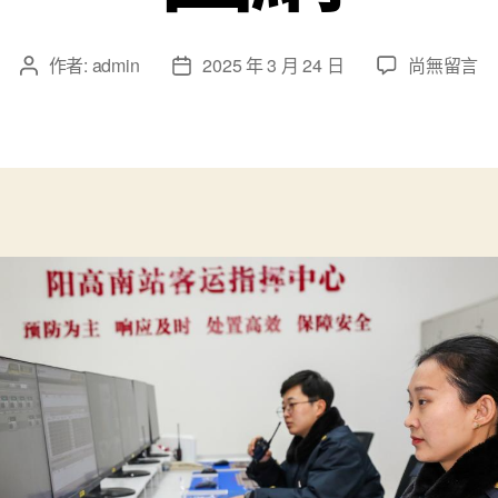
在
作者:
admin
2025 年 3 月 24 日
尚無留言
文
文
〈守
章
章
護
作
發
甜
者
佈
心
日
寶
期
物
查
包
養
網
春
運
鐵
路
人
的