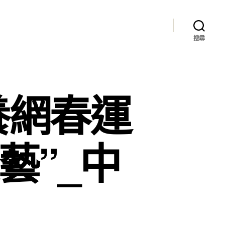
搜尋
養網春運
藝”_中