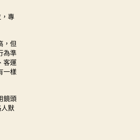
位，專
高，但
行為準
、客運
有一樣
用鏡頭
路人默