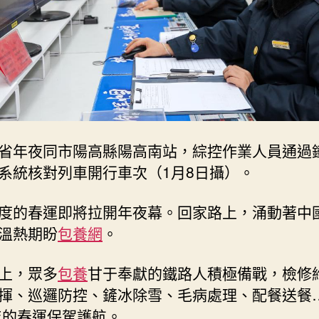
“十
八
般
技
藝”
_
中
國
省年夜同市陽高縣陽高南站，綜控作業人員通過
網〉
中
系統核對列車開行車次（1月8日攝）。
度的春運即將拉開年夜幕。回家路上，涌動著中
溫熱期盼
包養網
。
上，眾多
包養
甘于奉獻的鐵路人積極備戰，檢修
揮、巡邏防控、鏟冰除雪、毛病處理、配餐送餐
5年的春運保駕護航。