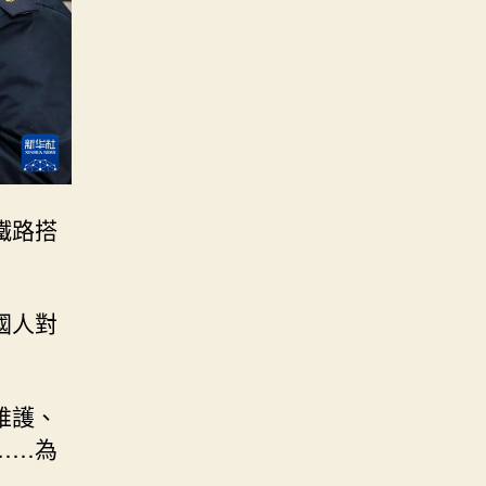
鐵路搭
國人對
維護、
……為