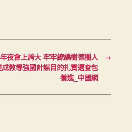
年夜會上誇大 牢牢繚繞樹德樹人
→
建成教導強國計謀目的扎實邁查包
養進_中國網