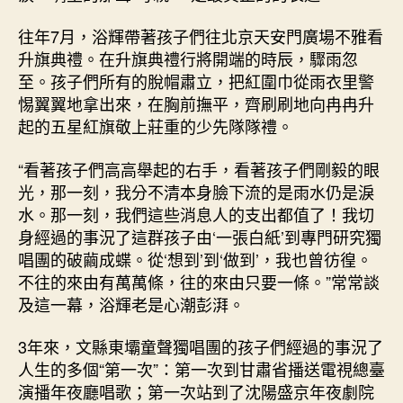
往年7月，浴輝帶著孩子們往北京天安門廣場不雅看
升旗典禮。在升旗典禮行將開端的時辰，驟雨忽
至。孩子們所有的脫帽肅立，把紅圍巾從雨衣里警
惕翼翼地拿出來，在胸前撫平，齊刷刷地向冉冉升
起的五星紅旗敬上莊重的少先隊隊禮。
“看著孩子們高高舉起的右手，看著孩子們剛毅的眼
光，那一刻，我分不清本身臉下流的是雨水仍是淚
水。那一刻，我們這些消息人的支出都值了！我切
身經過的事況了這群孩子由‘一張白紙’到專門研究獨
唱團的破繭成蝶。從‘想到’到‘做到’，我也曾彷徨。
不往的來由有萬萬條，往的來由只要一條。”常常談
及這一幕，浴輝老是心潮彭湃。
3年來，文縣東壩童聲獨唱團的孩子們經過的事況了
人生的多個“第一次”：第一次到甘肅省播送電視總臺
演播年夜廳唱歌；第一次站到了沈陽盛京年夜劇院