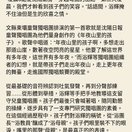
晨，我們才幹看到孩子們的笑容。”話語間，浴輝掩
不住油但是生的欣喜之情。
文縣東壩童聲獨唱團排演的第一首歌就是沈陽日報
童聲獨唱團為他們量身創作的《年夜山里的孩
子》。歌聲中唱道：“年夜山里的孩子啊，多想走出
那道山崖，數著夜空閃亮的星星，他要了解這世界
有多年夜，這世界有多年夜。”而浴輝等獨唱團組織
者的幻想，就是帶孩子們走出年夜山，走上更年夜
的舞臺，走進國際獨唱競賽的殿堂。
從最基礎的音符辨認到吐氣發聲，再到分聲部練
習……從形體到舉措，浴輝等手把手地教導這支留
守兒童獨唱團。孩子們最後只會喊著唱，隨同勤懇
的操練，逐步具有了一支專門研究獨唱團的素養。
在這個經過歷程中，孩子們對浴輝的稱號，從“浴團
長”“浴教員”釀成了“浴母親”。孩子們眼里裝不下的眼
淚，嘴里的那聲“母親”，是最真正的的表達。