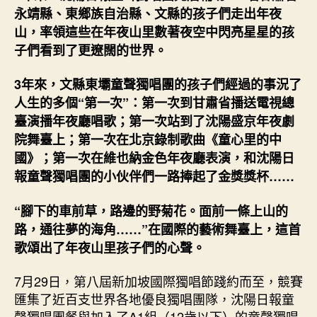
圓
永靖縣、東鄉族自治縣、文縣的孩子們走出年夜
夢
山，率領這些在年夜山里數著夜空中閃亮星星的孩
之
子們看到了更遼闊的世界。
旅
（藝
近
3年來，文縣東壩童聲獨唱團的孩子們經過的事況了
查
人生的多個“第一次”：第一次到甘肅省播送電視總
包
臺演播年夜廳唱歌；第一次站到了沈陽盛京年夜劇
養
院舞臺上；第一次在北京錄制歌曲《童心里的中
行
國》；第一次在維也納金色年夜廳表演，和沈陽日
戀
報童聲獨唱團的小伙伴們一路捧起了金獎獎杯……
人
和）
_
“腳下的車前草，路邊的野菊花。面前一條上山的
中
路，通往夢的海角……”在國際的藝術舞臺上，這首
國
歌頌出了年夜山里孩子們的心聲。
網〉
中
7月29日，第八屆新加坡國際獨唱節踐約而至，競賽
匯集了近百支世界各地優良獨唱團隊，沈陽日報童
聲獨唱團餐與加入了A1組（12歲以下）的童聲獨唱