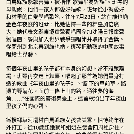
白馬躲族能歌善舞，被稱作“歌舞平易近族”。班琴的
母親說，他們一家人都愛好唱歌，班琴從小就愛好
和村里的白叟學唱歌謠。往年7月23日，站在維也納
金色年夜廳的班琴，比她怙恃一輩的舞臺加倍廣
大：她代表文縣東壩童聲獨唱團參加沈陽日報童聲
獨唱團，餐與加入世界戰爭獨唱節并取得了金獎。
從蘭州到北京再到維也納，班琴把動聽的中國故事
唱給世界聽。
每個年夜山里的孩子都有本身的幻想。當不雅眾離
場，班琴再次走上舞臺，唱起了那首為她們量身打
造的歌曲《年夜山里的孩子》。“腳下的車前草，路
邊的野菊花。面前一條上山的路，通往夢的海
角……”在國際的藝術舞臺上，這首歌頌出了年夜山
里孩子們的心聲。
鐵樓鄉草河壩村白馬躲族女孩曹美雪，怙恃終年在
外打工，從10歲起她就和姐姐在黌舍四周租房住。