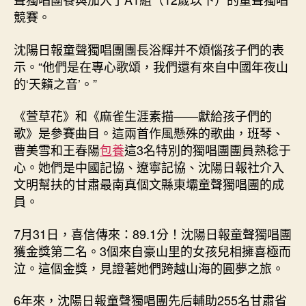
競賽。
沈陽日報童聲獨唱團團長浴輝并不煩惱孩子們的表
示。“他們是在專心歌頌，我們還有來自中國年夜山
的‘天籟之音’。”
《萱草花》和《麻雀生涯素描——獻給孩子們的
歌》是參賽曲目。這兩首作風懸殊的歌曲，班琴、
曹美雪和王春陽
包養
這3名特別的獨唱團團員熟稔于
心。她們是中國記協、遼寧記協、沈陽日報社介入
文明幫扶的甘肅最南真個文縣東壩童聲獨唱團的成
員。
7月31日，喜信傳來：89.1分！沈陽日報童聲獨唱團
獲金獎第二名。3個來自豪山里的女孩兒相擁喜極而
泣。這個金獎，見證著她們跨越山海的圓夢之旅。
6年來，沈陽日報童聲獨唱團先后輔助255名甘肅省