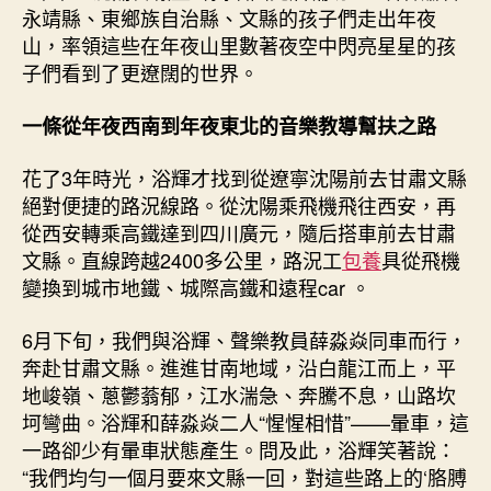
永靖縣、東鄉族自治縣、文縣的孩子們走出年夜
山，率領這些在年夜山里數著夜空中閃亮星星的孩
子們看到了更遼闊的世界。
一條從年夜西南到年夜東北的音樂教導幫扶之路
花了3年時光，浴輝才找到從遼寧沈陽前去甘肅文縣
絕對便捷的路況線路。從沈陽乘飛機飛往西安，再
從西安轉乘高鐵達到四川廣元，隨后搭車前去甘肅
文縣。直線跨越2400多公里，路況工
包養
具從飛機
變換到城市地鐵、城際高鐵和遠程car 。
6月下旬，我們與浴輝、聲樂教員薛淼焱同車而行，
奔赴甘肅文縣。進進甘南地域，沿白龍江而上，平
地峻嶺、蔥鬱蓊郁，江水湍急、奔騰不息，山路坎
坷彎曲。浴輝和薛淼焱二人“惺惺相惜”——暈車，這
一路卻少有暈車狀態產生。問及此，浴輝笑著說：
“我們均勻一個月要來文縣一回，對這些路上的‘胳膊