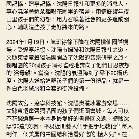
國記協、遼寧記協、沈陽日報社和更多的消息人，
專心澆灌著這朵獨唱花圃里的蓓蕾，用情庇護年夜
山里孩子們的幻想，用力召喚著社會的更多追蹤關
心，輔助這些孩子走好將來的路。
2024年1月19日，航班徐徐下降在沈陽桃仙國際機
場。受遼寧記協、沈陽市婦聯和沈陽日報社之邀，
文縣東壩童聲獨唱團開啟了沈陽的音樂研學之旅。
獨唱團的30個孩子喝彩雀躍地奔向了他們日思夜想
的“浴母親”。當晚，沈陽的氣溫降到了零下20攝氏
度，沈陽人送給這群孩子們的第一份禮品，就是一
件白色羽絨服和全套的御冷設備。
沈陽故宮、遼寧科技館、沈陽奧體冰雪游樂場……
文縣東壩童聲獨唱團的孩子們逛圖書城，每人可以
不花錢遴選一本本身最愛好的書帶回文縣。體驗沈
陽“非遺”文明，平易近間藝人們手把手地教他們每人
制作一個美麗的中國結和洽看好吃的“糖人兒”。在一