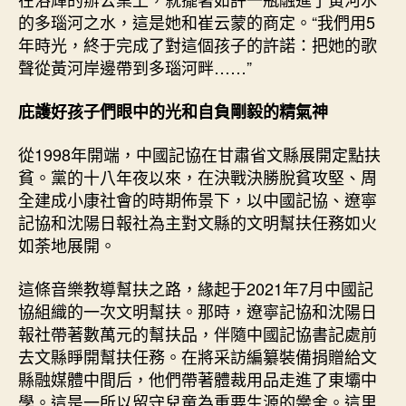
的多瑙河之水，這是她和崔云蒙的商定。“我們用5
年時光，終于完成了對這個孩子的許諾：把她的歌
聲從黃河岸邊帶到多瑙河畔……”
庇護好孩子們眼中的光和自負剛毅的精氣神
從1998年開端，中國記協在甘肅省文縣展開定點扶
貧。黨的十八年夜以來，在決戰決勝脫貧攻堅、周
全建成小康社會的時期佈景下，以中國記協、遼寧
記協和沈陽日報社為主對文縣的文明幫扶任務如火
如荼地展開。
這條音樂教導幫扶之路，緣起于2021年7月中國記
協組織的一次文明幫扶。那時，遼寧記協和沈陽日
報社帶著數萬元的幫扶品，伴隨中國記協書記處前
去文縣睜開幫扶任務。在將采訪編纂裝備捐贈給文
縣融媒體中間后，他們帶著體裁用品走進了東壩中
學。這是一所以留守兒童為重要生源的黌舍。這里