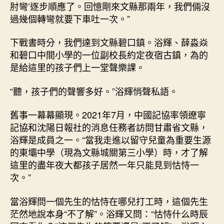
肘彎’逐步順應了。回憶剛來文縣那兩年，我們倆沒
過幾個轉彎就要下車吐一次。”
下戰書時分，我們達到文縣碧口鎮。浴輝、薛淼焱
和碧口中間小學的一位副校長約定夜宿古鎮，為的
是給這里的孩子們上一堂聲樂課。
“聽，孩子們的聲響多好。”浴輝悄聲私語。
舊事一幕幕顯現。2021年7月，中國記協率領遼寧
記協和沈陽日報社的消息任務者訪問甘肅省文縣，
浴輝是成員之一。“當我走進以留守兒童為重要生源
的東壩中學（現為文縣城關第三小學）時，才了解
這里的盡年夜大都孩子居然一年只能見到怙恃一
次。”
當浴輝問一個先生的怙恃在哪兒打工時，這個先生
茫然地說本身“不了解”。浴輝又問：“怙恃什么時辰