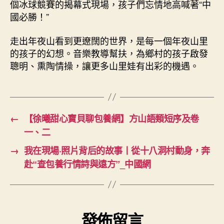
個冰球競賽的揭幕式現場，孩子們忘情地高喊著“中
國必勝！”
走出年夜山看到更遼闊的世界，是每一個年夜山里
的孩子的幻想。音樂教導幫扶，為鄉村的孩子啟發
聰明、熏陶情操，讓更多山里娃有出彩的機遇。
←
【徐曦甜心寶貝聊包養網】方山語類短序及卷
一、二
→
我在現場·照片背后的故事丨從十八洞村動身，奔
赴“查包養行情詩與遠方”_中國網
發佈留言