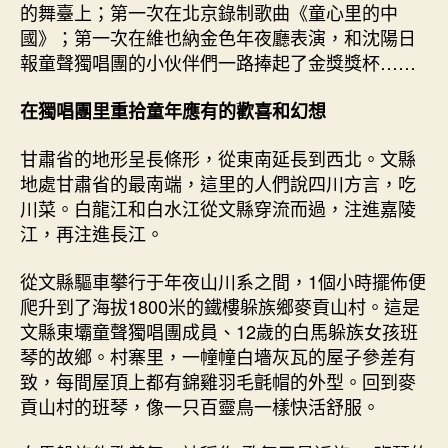
的舞臺上；第一次在北京錄制歌曲《童心里的中
國》；第一次在維也納金色年夜廳表演，和沈陽日
報童聲獨唱團的小伙伴們一路捧起了金獎獎杯……
在獨唱團里重拾童年應有的歡喜和幻想
甘肅省的地形呈長條形，從東南延長到西北。文縣
地處甘肅省的最南端，這里的人們說四川方言，吃
川菜。白龍江和白水江從文縣穿流而過，注進嘉陵
江，再注進長江。
從文縣驅車攀行于年夜山川系之間，1個小時擺佈便
爬升到了海拔1800米的鐵樓躲族鄉麥貢山村。這是
文縣東壩童聲獨唱團成員、12歲的白馬躲族女孩班
琴的故鄉。村寨里，一幢幢白墻灰瓦的屋子參差有
致，每間屋頂上都有錦雞羽毛氈帽的外型。回到麥
貢山村的班琴，像一只百靈鳥一樣快活舒服。