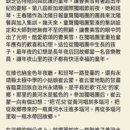
缺乏怙恃陪同與庇護的童年，讓曹美雪有著超出年
紀的憂郁。第八屆新加坡國際獨唱節前夜，她和班
琴、王春陽作為沈陽日報童聲獨唱團的團員來沈陽
餐與加入集訓。幾天來，童聲獨唱團緊湊的集訓設
定和大師對她無微不至的照顧，讓曹美雪的眼中閃
出了光明。酷愛歌頌的曹美雪，在獨唱團里重拾童
年應有的歡喜和幻想。這位從獨唱團中生長的孩
子，最年夜的幻想是長年夜后回故鄉當一名音樂教
員，讓年夜山里的孩子都有快活幸福的童年。
在維也納金色年夜廳，和班琴一路登臺的，還有永
靖縣太極中學的小姑娘崔云蒙。崔云蒙地點的甘肅
省臨夏回族自治州永靖縣，是平易近歌“花兒”的家
鄉，那里的黃河水是藍色的。參加獨唱團后，崔云
蒙一向有個幻想：“把‘花兒’從黃河唱到多瑙河，把
從故鄉帶來的一瓶黃河水注進多瑙河，再從多瑙河
里取一瓶水帶回故鄉。”
在浴輝的辦公桌上，就擺著如許一瓶融進了黃河水