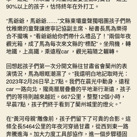
90%以上的孩子，怙恃終年在外打工。
“馬爺爺，馬爺爺……”文縣東壩童聲獨唱團孩子們熱
忱稚嫩的童聲讓遼寧記協副主席、秘書長馬為樂得
合不攏嘴。“看爺爺給你們帶什么禮品了！”兩個年夜
觀光箱，成了馬為每次來文縣的“標配”。坐飛機，轉
地鐵，上高鐵，乘遠程car ，觀光箱隨之輾轉。
回想起孩子們第一次分開文縣往甘肅省會蘭州的表
演情況，馬為眼眶潮濕了。“我還明白地記取時光：
2023年2月26日早上7點。我們在晨光中動身，遠程
car 一路向北，隴南層層疊疊的平地漸行漸遠，孩子
們的等待則越來越近。667公里，整整12個小時，
早晨7點，孩子們終于看到了蘭州城里的燈火。”
在“黃河母親”雕像前，孩子們留下了可貴的合影。這
條全長5464公里的年夜河穿過甘肅，從西到東一路
奔騰進海。加大力度工具部協作，進一個步驟穩固