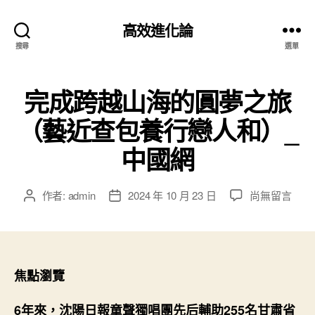
高效進化論
搜尋
選單
完成跨越山海的圓夢之旅
（藝近查包養行戀人和）_
中國網
在
作者:
admin
2024 年 10 月 23 日
尚無留言
文
文
〈完
章
章
成
作
發
跨
者
佈
越
日
山
期
焦點瀏覽
海
的
6年來，沈陽日報童聲獨唱團先后輔助255名甘肅省