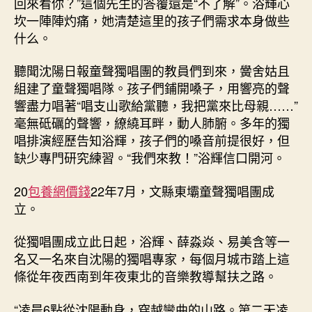
回來看你？”這個先生的答覆還是“不了解”。浴輝心
坎一陣陣灼痛，她清楚這里的孩子們需求本身做些
什么。
聽聞沈陽日報童聲獨唱團的教員們到來，黌舍姑且
組建了童聲獨唱隊。孩子們鋪開嗓子，用響亮的聲
響盡力唱著“唱支山歌給黨聽，我把黨來比母親……”
毫無砥礪的聲響，繚繞耳畔，動人肺腑。多年的獨
唱排演經歷告知浴輝，孩子們的嗓音前提很好，但
缺少專門研究練習。“我們來教！”浴輝信口開河。
20
包養網價錢
22年7月，文縣東壩童聲獨唱團成
立。
從獨唱團成立此日起，浴輝、薛淼焱、易美含等一
名又一名來自沈陽的獨唱專家，每個月城市踏上這
條從年夜西南到年夜東北的音樂教導幫扶之路。
“凌晨6點從沈陽動身，穿越彎曲的山路。第二天凌