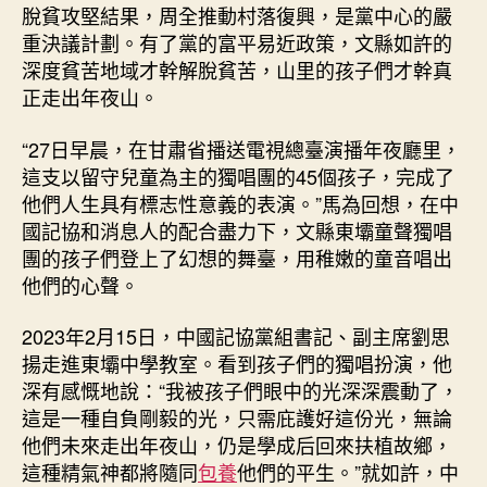
脫貧攻堅結果，周全推動村落復興，是黨中心的嚴
重決議計劃。有了黨的富平易近政策，文縣如許的
深度貧苦地域才幹解脫貧苦，山里的孩子們才幹真
正走出年夜山。
“27日早晨，在甘肅省播送電視總臺演播年夜廳里，
這支以留守兒童為主的獨唱團的45個孩子，完成了
他們人生具有標志性意義的表演。”馬為回想，在中
國記協和消息人的配合盡力下，文縣東壩童聲獨唱
團的孩子們登上了幻想的舞臺，用稚嫩的童音唱出
他們的心聲。
2023年2月15日，中國記協黨組書記、副主席劉思
揚走進東壩中學教室。看到孩子們的獨唱扮演，他
深有感慨地說：“我被孩子們眼中的光深深震動了，
這是一種自負剛毅的光，只需庇護好這份光，無論
他們未來走出年夜山，仍是學成后回來扶植故鄉，
這種精氣神都將隨同
包養
他們的平生。”就如許，中