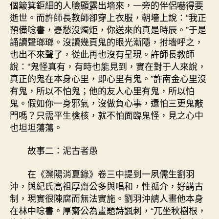
個簸箕鉅細的人臉顯露出墻來，一旁的伴侶嚇得要
逝世。而許師長教師卻穿上衣服，朝墻上說：“我正
預備唸書，憂愁沒燭炬，你送來的真是時辰。”于是
誦讀聲瑯瑯。沒讀幾頁鬼的眼光漸隱，拊墻呼之，
也出不來聲了，從此再也沒有呈現。許師長教師
說：“鬼怪真有，有時也能見到，實在對于人來說，
真正的鬼在本身心里，即心里有鬼。”許南金心里沒
有鬼，所以不怕鬼；他的友人心里有鬼，所以怕
鬼。假如你一身邪氣，沒做負心事，還怕三更鬼敲
門嗎？只需平生檢核，就不怕面臨鬼怪，見之心中
也坦坦蕩蕩。
故事二：泥古者愚
在《灤陽消夏錄》卷三中提到一夙儒生劉羽
沖，與紀氏高祖厚齋公多與唱和，性孤介，好講古
制，現實很陳腐而無法實施。劉羽沖請人畫他本身
在林中唸書。厚齋公為畫題詩諷刺，“兀坐秋樹根，