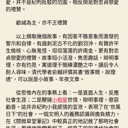
愛，并不是紀昀批駁的范圍，相反倒是對忠貞戀愛
的禮贊。
勸誡為主，亦不乏禮贊
以上摘取幾個故事，有因客不雅景象而激發的
警示和自律，有諷刺泥古不化的劉羽沖，有贊許平
生檢核、心無鬼怪、坦坦蕩蕩的許南金，更有對忠
貞戀愛的禮贊。故事短小活潑，雋思趣話，辯明事
理，亦有灼見，寓道理于簡練濃艷之中。讀后令人
耐人尋味。清代學者俞樾評價其書“敘事簡，說理
透”，可以說是小故事、年夜文章。
從思惟內在的事務上看：一是直面人生，反應
社會生涯；二是鞭撻
小樹屋
世情，辯明事理，懲惡
勸善。這并非紀昀小我感情的宣泄，表現了在“世風
日下”的社會，一個文明人的義務認識與擔負精力。
在《閱微草堂筆記》中較真正的地記敘了那時社會