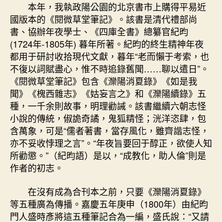
宮
本年，我執政陽公園的北京書市上購得平易近
格
國版本的《閱微草堂筆記》。該書是清代禮部尚
分
書、協辦年夜學士、《四庫全書》總纂官紀昀
享
(1724年-1805年) 暮年所著。紀昀的終生精神年夜
練
都用于研討收拾現代文獻，暮年“老而懶于考索，也
濃
不復以詞賦盡心，惟不時追錄舊聞……聊以遣日”。
艷
之
《閱微草堂筆記》包含《灤陽消夏錄》《如是我
中
聞》《槐西雜志》《姑妄言之》和《灤陽續錄》五
–
種，一千余則故事，明理勸誡。該書繼續六朝志怪
文
小說的傳統，俶詭奇譎，鬼狐精怪；洸洋恣肆，包
史
含萬象，可是“儒者著書，當存風化，雖齊諧志怪，
–
亦不妥收悖理之言”。“年夜旨要回于醇正，欲使人知
中
所勸懲。”（紀昀語）是以，“成教化，助人倫”則是
國
作
作者的初志。
家
網〉
在沒有成為合刊本之前，只要《灤陽消夏錄》
中
等五種廣為傳播。嘉慶五年庚申（1800年）由紀昀
門人盛時彥將這五種筆記合為一編，盛氏說：“又請