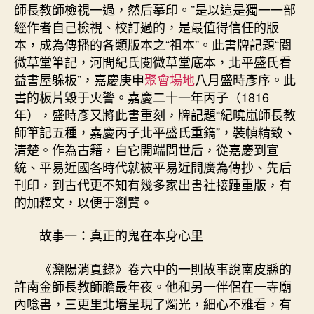
師長教師檢視一過，然后摹印。”是以這是獨一一部
經作者自己檢視、校訂過的，是最值得信任的版
本，成為傳播的各類版本之“祖本”。此書牌記題“閱
微草堂筆記，河間紀氏閱微草堂底本，北平盛氏看
益書屋躲板”，嘉慶庚申
聚會場地
八月盛時彥序。此
書的板片毀于火警。嘉慶二十一年丙子（1816
年），盛時彥又將此書重刻，牌記題“紀曉嵐師長教
師筆記五種，嘉慶丙子北平盛氏重鐫”，裝幀精致、
清楚。作為古籍，自它開端問世后，從嘉慶到宣
統、平易近國各時代就被平易近間廣為傳抄、先后
刊印，到古代更不知有幾多家出書社接踵重版，有
的加釋文，以便于瀏覽。
故事一：真正的鬼在本身心里
《灤陽消夏錄》卷六中的一則故事說南皮縣的
許南金師長教師膽最年夜。他和另一伴侶在一寺廟
內唸書，三更里北墻呈現了燭光，細心不雅看，有