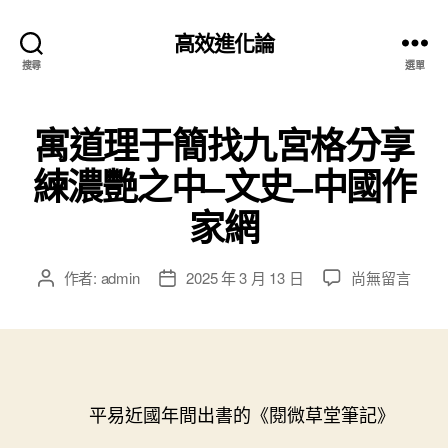
高效進化論
搜尋
選單
寓道理于簡找九宮格分享
練濃艷之中–文史–中國作
家網
在
作者:
admin
2025 年 3 月 13 日
尚無留言
文
文
〈寓
章
章
道
作
發
理
者
佈
于
日
簡
期
找
平易近國年間出書的《閱微草堂筆記》
九