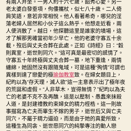
有兩人并坐。一男人約十六七歲，韶秀心愛。另一
老太婆白發垂項，佝僂攜杖，似七八十歲。二人倚
肩笑語，意若非常相悅。他人看著希奇，哪兒的淫
蕩老婦人居然和小伙子這么熱乎。他想走近看，兩
人便消散了。越日，他探聽這里是誰家的墳場，這
才了解那男確當初年少早亡，他的老婆守寡五十余
載，歿后與丈夫合葬在此處。正如《詩經》曰：“穀
則異室，逝世則同穴。”這可真是最密切的感情了。
守寡五十年終極與丈夫合葬一墓，地下重逢，兩情
纏綿，她固然沒有跟隨鬼域，可是這種“殉情”可謂也
異樣到達了戀愛的極
瑜伽教室
致。在婦女題目上，
紀昀以為“存天理，滅人欲”這一主意表示出了極年夜
的荒誕和虛假。“人非草木，豈得無情？”紀昀以為夫
亡的老婆不克不及再醮，這是以壓制、愚蠢來抹殺
人道，是封建禮教約束婦女的精力桎梏。這一則故
事描寫為亡夫而畢生不嫁的男子，逝世后又與亡夫
同穴，不屬于精力逼迫，而是由于她的真愛所致，
這種生為同衾、逝世愿同穴的純摯專注的動人戀