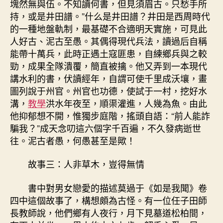
塊然無與伍。不知讀何書，但見須眉古。只愁手所
持，或是井田譜。”什么是井田譜？井田是西周時代
的一種地盤軌制，最基礎不合適明天實施，可見此
人好古、泥古至愚。其偶得現代兵法，讀過后自稱
能帶十萬兵，此時正遇土寇匪患，自練鄉兵與之較
勁，成果全隊潰覆，簡直被擒。他又弄到一本現代
講水利的書，伏讀經年，自謂可使千里成沃壤，畫
圖列說于州官。州官也功德，使試于一村，挖好水
溝，
教學
洪水年夜至，順渠灌進，人幾為魚。由此
他抑郁想不開，惟獨步庭階，搖頭自語：“前人能詐
騙我？”成天念叨這六個字千百遍，不久發病逝世
往。泥古者愚，何愚甚至是歟！
故事三：人非草木，豈得無情
書中對男女戀愛的描述莫過于《如是我聞》卷
四中這個故事了，構想頗為古怪。有一位任子田師
長教師說，他們鄉有人夜行，月下見墓道松柏間，