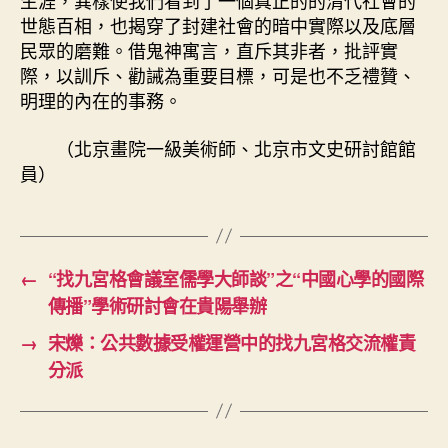
生涯，異樣使我們看到了一個真正的的清代社會的
世態百相，也揭穿了封建社會的暗中實際以及底層
民眾的磨難。借鬼神寓言，直斥其非者，批評實
際，以訓斥、勸誡為重要目標，可是也不乏禮贊、
明理的內在的事務。
（北京畫院一級美術師、北京市文史研討館館
員）
←
“找九宮格會議室儒學大師談”之“中國心學的國際
傳播”學術研討會在貴陽舉辦
→
宋爍：公共數據受權運營中的找九宮格交流權責
分派