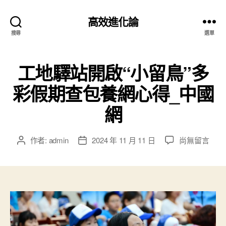
高效進化論
搜尋
選單
工地驛站開啟“小留鳥”多
彩假期查包養網心得_中國
網
在
作者:
admin
2024 年 11 月 11 日
尚無留言
文
文
〈工
章
章
地
作
發
驛
者
佈
站
日
開
期
啟
“小