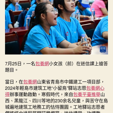
留
鳥”
多
彩
假
期
查
包
養
網
心
得
7月25日，一名
包養網
小女孩（前）在迷信課上搶答
_
題目。
中
國
當日，在
包養網
山東省青島市中鐵建工一項目部，
網〉
2024年輕島市建筑工地“小留鳥”驛站志愿
包養網心
中
得
辦事運動啟動。寒假時代，來自
包養平臺推舉
山
西、黑龍江、四川等地的230余名兒童，與苦守在島
城遍地建筑工地務工的怙恃團圓。工地驛站志愿者