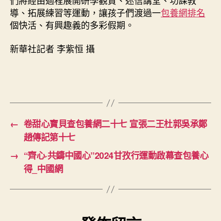
們將經由過程展開研學觀賞、迷信講堂、功課教
導、拓展練習等運動，讓孩子們渡過一
包養網排名
個快活、有興趣義的多彩假期。
新華社記者 李紫恒 攝
←
卷甜心寶貝查包養網二十七 宣張二王杜郭吳承鄭
趙傳記第十七
→
“齊心·共鑄中國心”2024甘孜行運動啟幕查包養心
得_中國網