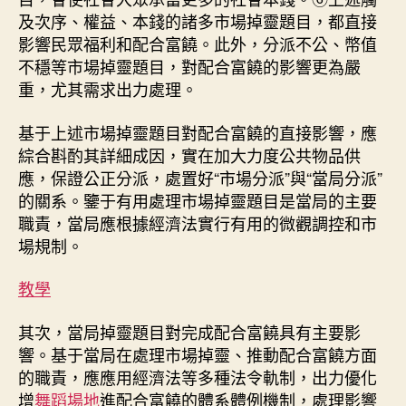
及次序、權益、本錢的諸多市場掉靈題目，都直接
影響民眾福利和配合富饒。此外，分派不公、幣值
不穩等市場掉靈題目，對配合富饒的影響更為嚴
重，尤其需求出力處理。
基于上述市場掉靈題目對配合富饒的直接影響，應
綜合斟酌其詳細成因，實在加大力度公共物品供
應，保證公正分派，處置好“市場分派”與“當局分派”
的關系。鑒于有用處理市場掉靈題目是當局的主要
職責，當局應根據經濟法實行有用的微觀調控和市
場規制。
教學
其次，當局掉靈題目對完成配合富饒具有主要影
響。基于當局在處理市場掉靈、推動配合富饒方面
的職責，應應用經濟法等多種法令軌制，出力優化
增
舞蹈場地
進配合富饒的體系體例機制，處理影響