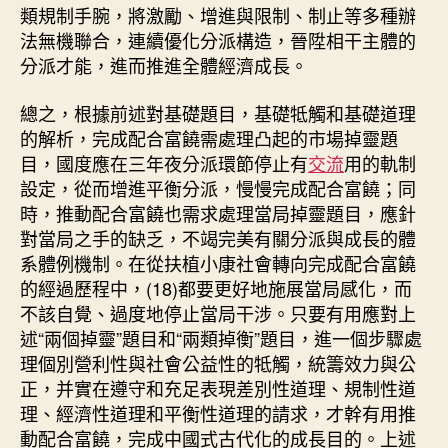
類規制手腕，將激勵、增進與限制、制止等多種辦
法無機聯合，連續優化分派構造，晉陞相干主體的
分派才能，進而推進全體經濟成長。
總之，根據前述對基礎題目，基礎牴觸和基礎道理
的解析，完成配合富饒需處理凸起的市場掉靈題
目，國度應在三年夜分派環節停止有
交流
用的軌制
設定，從而增進平衡分派，慢慢完成配合富饒；同
時，推動配合富饒也需求處理當局掉靈題目，應針
對當局之手的缺乏，不竭完美有關分派與成長的體
系體例機制。在從扶植小康社會轉向完成配合富饒
的經過歷程中，(18)都要更好地施展當局感化，而
不該自覺、過度地停止當局干涉。只要有用應對上
述“兩個掉靈”題目和“兩類掉衡”題目，進一個步驟處
理個別營利性與社會公益性的牴觸，統籌效力與公
正，并實在遵守和充足表現差別性道理、規制性道
理、經濟性道理和平衡性道理的請求，才幹有用推
動配合富饒，完成中國式古代化的成長目的。上述