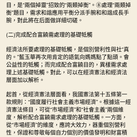
目，是“兩個掉靈”招致的“兩類掉衡”。⑧處理“兩類掉
衡”題目，需求和諧應用平衡分派手腕和和諧成長手
腕，對此將在后面做詳細切磋。
(二)完成配合富饒需處理的基礎牴觸
經濟法所要處理的基礎牴觸，是個別營利性與社“真
的。”藍玉華再次用肯定的語氣向媽媽點了點頭。會
公益性的牴觸；而完成配合富饒目的，異樣需求處
理上述基礎牴觸。對此，可以在經濟憲法和經濟法
層面加以解析。
起首，從經濟憲法層面看，我國憲法第十五條第一
款規則：“國度履行社會主義市場經濟”。根據這一經
濟憲法條目，可從“市場經濟”和“社會主義”兩個維
度，解析配合富饒需求處理的基礎牴觸。一方面，
從“市場經濟”的維度，應誇大效力，器重個別營利
性，保證和尊敬每個自力個別的價值發明和財富積