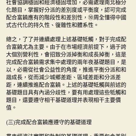
社會協調穩固和經濟穩固增加，必需處理南北極分
化題目，掌握好分派的差別度或平衡度，認可完成
配合富饒應有的階段性和差別性，⑩周全懂得中國
式古代化的持久性、復雜性和體系性。
總之，了了并連續處理上述基礎牴觸，對于完成配
合富饒尤為主要。由于在市場經濟前提下，過于誇
大個別營利性，會招致分派掉衡和成長掉衡，這是
完成配合富饒需求集中處理的兩年夜基礎題目，是
以，必需從社會公益性的角度，推進平衡分派和和
諧成長，從而減少城鄉差距、區域差距和分派差
距，連續推進配合富饒。上述的基礎牴觸與前述的
基礎題目具有內涵分歧性，要有用處理這些牴觸和
題目，還要遵守相干基礎道理并表現相干主要價
值。
(三)完成配合富饒應遵守的基礎道理