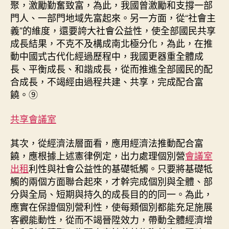
聚，激勵勤奮致富，為此，我國曾激勵和支撐一部
門人、一部門地域先富起來。另一方面，從“社會主
義”的維度，還要誇大社會公益性，使全部國民共享
成長結果，不克不及構成南北極分化，為此，在推
動中國式古代化經過歷程中，我國更器重全體成
長、平衡成長、和諧成長，從而推進全部國民的配
合成長，不竭經由過程共建、共享，完成配合富
饒。⑨
共享會議室
其次，從經濟法層面看，應用經濟法推動配合富
饒，應根據上述憲律例定，出力處理個別營
會議室
出租
利性與社會公益性的基礎牴觸。只要將基礎牴
觸的兩個方面聯合起來，才幹完成個別與全體、部
分與全局、短期與持久的成長目的的同一。為此，
應實在保證個別營利性，使每類個別都能充足施展
客觀能動性，從而不竭晉陞效力，帶動全體經濟增