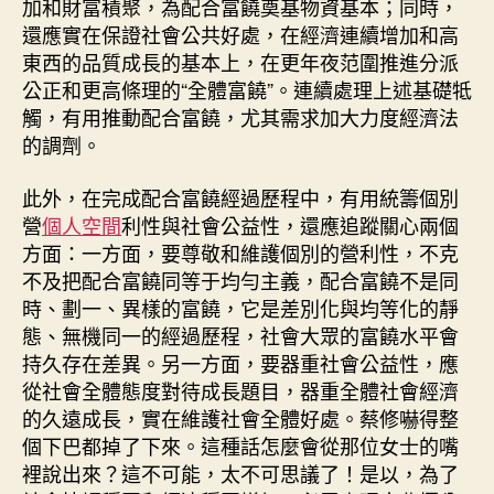
加和財富積聚，為配合富饒奠基物資基本；同時，
還應實在保證社會公共好處，在經濟連續增加和高
東西的品質成長的基本上，在更年夜范圍推進分派
公正和更高條理的“全體富饒”。連續處理上述基礎牴
觸，有用推動配合富饒，尤其需求加大力度經濟法
的調劑。
此外，在完成配合富饒經過歷程中，有用統籌個別
營
個人空間
利性與社會公益性，還應追蹤關心兩個
方面：一方面，要尊敬和維護個別的營利性，不克
不及把配合富饒同等于均勻主義，配合富饒不是同
時、劃一、異樣的富饒，它是差別化與均等化的靜
態、無機同一的經過歷程，社會大眾的富饒水平會
持久存在差異。另一方面，要器重社會公益性，應
從社會全體態度對待成長題目，器重全體社會經濟
的久遠成長，實在維護社會全體好處。蔡修嚇得整
個下巴都掉了下來。這種話怎麼會從那位女士的嘴
裡說出來？這不可能，太不可思議了！是以，為了