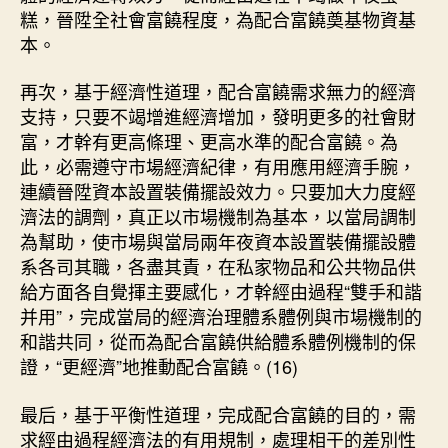
糕，晉陞全社會富饒程度，為配合富饒奠基物資基
本。
再次，基于經濟性道理，配合富饒需求無力的經濟
支持，只要不竭增進經濟增加，發明更多的社會財
富，才幹有更高條理、更高水準的配合富饒。為
此，必需遵守市場經濟紀律，有用應用經濟手腕，
連續晉陞資本設置裝備擺設效力。只要加大力度經
濟法的調劑，真正以市場機制為基本，以當局調制
為幫助，使市場與當局兩年夜資本設置裝備擺設體
系各司其職，各盡其責，在私家物品和公共物品供
給方面各自覺揮主要感化，才幹經由過程“雙手和諧
并用”，完成當局的經濟治理體系體例與市場機制的
和諧共同，從而為配合富饒供給體系體例機制的保
證，“更經濟”地推動配合富饒。(16)
最后，基于平衡性道理，完成配合富饒的目的，需
求經由過程經濟法的有用規制，處理相干的差別性