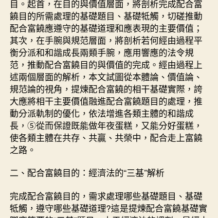
目。起首，在目的與價值層面，將剖析完成配合富
饒目的所需處理的基礎題目、基礎牴觸，切磋推動
配合富饒應遵守的基礎道理和應表現的主要價值；
其次，在手腕與規范層面，將剖析若何經由過程平
衡分派和和諧成長兩類手腕，應用響應的法令規
范，推動配合富饒目的與價值的完成。經由過程上
述兩個層面的解析，本文試圖從本體論、價值論、
規范論的視角，提煉配合富饒的相干基礎實際，誇
大應將相干主要價值融進配合富饒題目的處理，推
動分派軌制的優化，依法增進各類主體的和諧成
長，⑤從而保證既能做年夜蛋糕，又能分好蛋糕，
使各類主體在共存、共贏、共榮中，配合走上富饒
之路。
二、配合富饒目的：經濟法的“三基”解析
完成配合富饒目的，需求處理哪些基礎題目、基礎
牴觸，遵守哪些基礎道理?這是提煉配合富饒基礎實