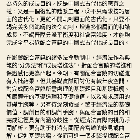
為持久的成長目的，既是中國式古代化的應有之
解
義，又是一個復雜的體系工程，②不只需求技巧層
析〉
面的古代化，更離不開軌制層面的古代化。只要不
中
竭完美多個範疇的法令軌制，增進多個層面的和諧
成長，不竭晉陞分派平衡度和社會富饒度，才能夠
完成全平易近配合富饒的中國式古代化成長目的。
在影響配合富饒的諸多法令軌制中，經濟法作為典
範的“分派法”和“成長增進法”，對配合富饒的增進和
保證感化更為凸起。今朝，有關配合富饒的切磋雖
有大批結果，但其基礎實際研討仍有較年夜空間，
對完成配合富饒所需處理的基礎題目和基礎牴觸、
所應遵守的基礎道理和基礎價值，以及需求應用的
基礎手腕等，另有待深刻發掘。鑒于經濟法的基礎
價值、調劑目的和調劑手腕，與配合富饒的目的和
完成途徑具有內涵分歧性，從經濟法實際的視角睜
開解析，更有助于打消有關配合富饒的歧見或曲
解，促進基礎共鳴，從而可進一個步驟提煉配合富