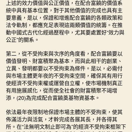
上述的效力價值與公正價值，在配合富饒的價值系
統中具有基本位置，對于其他價值的完成也具有主
要意義，是以，保證和增進配合富饒的各類政策和
法令軌制，都應充足表現這兩類價值的統籌。在推
動中國式古代化經過歷程中，尤其要處置好“效力與
公正”的關系。
第二，從不受拘束與次序的角度看，配合富饒要以
價值發明、財富積聚為基本，而與此相干的創業、
立異、發明都要以不受拘束為條件。是以，必需付
與市場主體更年夜的不受拘束空間，確保其有用行
使經濟不受拘束權或運營自立權，使市場機制真正
有用施展感化，從而使全社會的財富積聚不竭增
添，(20)為完成配合富饒奠基物資基本。
依法最年夜限制地保證市場主體的不受拘束，使其
佈滿活力與活氣，才幹完成各展其長，并各得其
所。在“法無明文制止即可為”的經濟不受拘束框架下