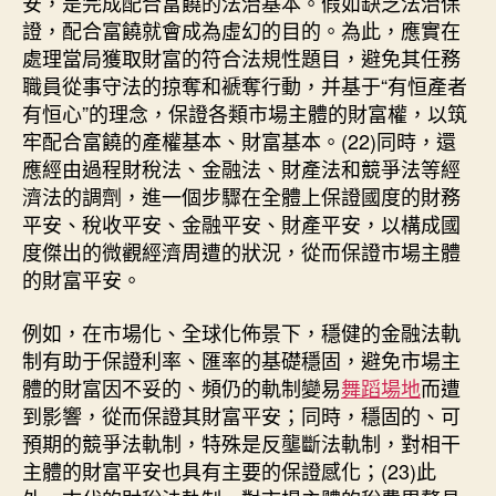
安，是完成配合富饒的法治基本。假如缺乏法治保
證，配合富饒就會成為虛幻的目的。為此，應實在
處理當局獲取財富的符合法規性題目，避免其任務
職員從事守法的掠奪和褫奪行動，并基于“有恒產者
有恒心”的理念，保證各類市場主體的財富權，以筑
牢配合富饒的產權基本、財富基本。(22)同時，還
應經由過程財稅法、金融法、財產法和競爭法等經
濟法的調劑，進一個步驟在全體上保證國度的財務
平安、稅收平安、金融平安、財產平安，以構成國
度傑出的微觀經濟周遭的狀況，從而保證市場主體
的財富平安。
例如，在市場化、全球化佈景下，穩健的金融法軌
制有助于保證利率、匯率的基礎穩固，避免市場主
體的財富因不妥的、頻仍的軌制變易
舞蹈場地
而遭
到影響，從而保證其財富平安；同時，穩固的、可
預期的競爭法軌制，特殊是反壟斷法軌制，對相干
主體的財富平安也具有主要的保證感化；(23)此