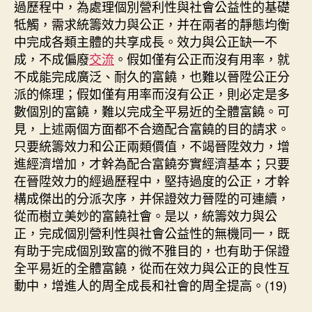
過歷程中，為處理個別營利性與社會公益性的基礎
牴觸，需求統籌效力與公正，并在兩者的靜態均衡
中完成各類主體的共享成長。效力與公正缺一不
成，不成偏廢
交流
。假如僅有公正而沒有用率，就
不成能完成廣泛、耐久的富饒，也難以晉陞公正分
派的條理；假如僅有用率而沒有公正，則必定是多
數個別的富饒，難以完成全平易近的全體富饒。可
見，上述兩個方面都不合適配合富饒的目的請求。
只要統籌效力和公正兩類價值，不竭晉陞效力，增
進經濟增加，才幹為配合富饒夯實經濟基本；只要
在晉陞效力的經過歷程中，堅持過度的公正，才幹
構成傑出的分派次序，并保證效力晉陞的可連續，
從而樹立美妙的富饒社會。是以，統籌效力與公
正，完成個別營利性與社會公益性的無機同一，既
有助于完成個別致富的微不雅目的，也有助于保證
全平易近的全體富饒，從而在效力與公正的良性互
動中，增進人的周全成長和社會的周全提高。(19)