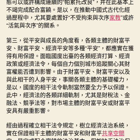
態可以或許構成連續的“帕累托改良”，并在此基本上
不竭完成配合富饒。是以，在推動中國式古代化經
過歷程中，尤其要處置好“不受拘束與次序
家教
”或許
“活氣與次序”的關系。
第三，從平安與成長的角度看，各類主體的財富平
安、財富平安、經濟平安等多種“平安”，都應實在獲
得有用保證。面臨國度出臺的各類經濟打算、經濟
政策或經濟法令，每個自力個別城市追蹤關心其財
富權能否遭到影響。由于財富平安、財富平安以及
與此相干的人身平安，事關各類主體的基礎權力，
是以，國度的相干法令軌制當然要全力予以保證。
此中，經濟法的各類詳細軌制，尤其是財稅法、金
融法、競爭法等，對市場主體的財富平安或財富平
安具有嚴重影響。
經由過程確立相干法令規定，樹立經濟法治系統，
實在保證相干主體的財富平安和財富平
共享空間