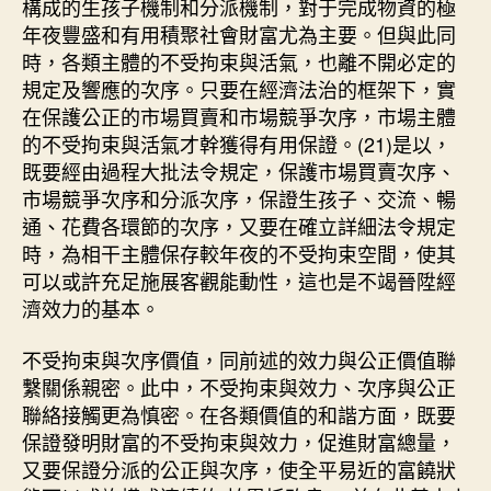
構成的生孩子機制和分派機制，對于完成物資的極
年夜豐盛和有用積聚社會財富尤為主要。但與此同
時，各類主體的不受拘束與活氣，也離不開必定的
規定及響應的次序。只要在經濟法治的框架下，實
在保護公正的市場買賣和市場競爭次序，市場主體
的不受拘束與活氣才幹獲得有用保證。(21)是以，
既要經由過程大批法令規定，保護市場買賣次序、
市場競爭次序和分派次序，保證生孩子、交流、暢
通、花費各環節的次序，又要在確立詳細法令規定
時，為相干主體保存較年夜的不受拘束空間，使其
可以或許充足施展客觀能動性，這也是不竭晉陞經
濟效力的基本。
不受拘束與次序價值，同前述的效力與公正價值聯
繫關係親密。此中，不受拘束與效力、次序與公正
聯絡接觸更為慎密。在各類價值的和諧方面，既要
保證發明財富的不受拘束與效力，促進財富總量，
又要保證分派的公正與次序，使全平易近的富饒狀