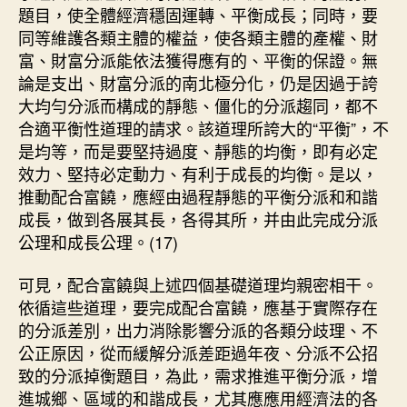
題目，使全體經濟穩固運轉、平衡成長；同時，要
同等維護各類主體的權益，使各類主體的產權、財
富、財富分派能依法獲得應有的、平衡的保證。無
論是支出、財富分派的南北極分化，仍是因過于誇
大均勻分派而構成的靜態、僵化的分派趨同，都不
合適平衡性道理的請求。該道理所誇大的“平衡”，不
是均等，而是要堅持過度、靜態的均衡，即有必定
效力、堅持必定動力、有利于成長的均衡。是以，
推動配合富饒，應經由過程靜態的平衡分派和和諧
成長，做到各展其長，各得其所，并由此完成分派
公理和成長公理。(17)
可見，配合富饒與上述四個基礎道理均親密相干。
依循這些道理，要完成配合富饒，應基于實際存在
的分派差別，出力消除影響分派的各類分歧理、不
公正原因，從而緩解分派差距過年夜、分派不公招
致的分派掉衡題目，為此，需求推進平衡分派，增
進城鄉、區域的和諧成長，尤其應應用經濟法的各