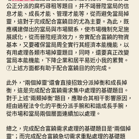
公正分派的腐朽尋租等題目，并不竭晉陞當局的信
息才能、成長才能、管理才能等，從而避免當局掉
靈，這對于完成配合富饒目的尤為主要。為此，既
應構建傑出的當局與市場關系，使市場機制充足施
展感化，從而晉陞經濟效力，夯實配合富饒的物資
基本，又要確保當局周全實行其經濟本能機能，以
有用處理各類市場掉靈題目，同時，還要真正改變
當局本能機能，下降企業和居平易近小我的累贅。
⑦上述方面都有助于配合富饒目的的完成。
此外，“兩個掉靈”還會直接招致分派掉衡和成長掉
衡，這是完成配合富饒需求集中處理的基礎題目。
對于上述“兩類掉衡”題目，應聯合其相干影響原因，
經由過程法令化的平衡分派手腕和和諧成長手腕，
從市場和當局兩個層面連續加以處理。
總之，完成配合富饒需求處理的基礎題目是“兩個掉
靈”；而完成配合富饒急切需求重點處理的基礎題