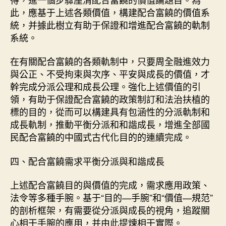
此，應基于上述各類價值，構建配合富饒的價值系
統，并據此樹立有助于保證和增進配合富饒的軌制
系統。
在有關配合富饒的各類軌制中，只要周全融進效力
與公正、不受拘束與次序、平安與成長的價值，才
幹完成分派公理和成長公理。強化上述價值的引
領，有助于保證配合富饒的政策制訂和法治扶植的
標的目的，從而可以構建具有包涵性的分派軌制和
成長軌制，推動平衡分派和和諧成長，增進全部國
民配合富饒的中國式古代化目的的連續完成。
四、配合富饒需求平衡分派與和諧成長
上述配合富饒目的與價值的完成，需求應用政策、
法令等多種手腕。基于“目的—手腕”和“價值—規范”
的剖析框架，有需要從分派與成長的視角，追蹤關
心相干手腕的應用，并由此提煉相干實際。