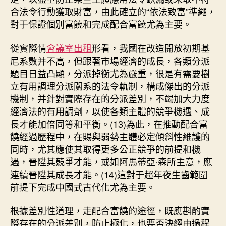
合法令行動獲取財富，由此確立的“依法致富”準繩，
對于保證個別富饒和完成配合富饒尤為主要。
從實際情
會議室出租
形看，我國在改造開放初期基
尼系數并不高，但跟著市場經濟的成長，各類分派
題目日益凸顯，分派掉衡尤為嚴重，很是有需要樹
立有用調理分派關系的法令軌制，構成傑出的分派
機制，并針對實際存在的分派差別，不竭加大力度
經濟法的有用調劑，以使各類主體的競爭機遇、成
長才能加倍同等和平衡。(13)為此，在推動配合富
饒經過歷程中，在賜與弱勢主體必定傾斜性維護的
同時，尤其應使其取得更多公正競爭的前提和機
遇，晉陞其競爭才能，或如阿馬蒂亞·森所主意，應
連續晉陞其成長才能。(14)這對于超年夜生齒範圍
前提下完成中國式古代化尤為主要。
根據差別性道理，走配合富饒的途徑，既應斟酌實
際存在的分派差別，防止極化，也要否決經由過程