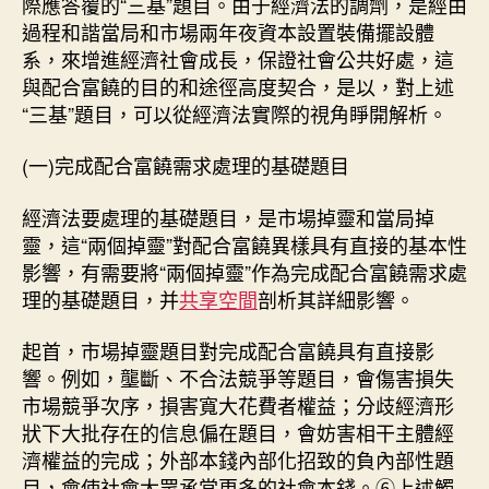
際應答覆的“三基”題目。由于經濟法的調劑，是經由
過程和諧當局和市場兩年夜資本設置裝備擺設體
系，來增進經濟社會成長，保證社會公共好處，這
與配合富饒的目的和途徑高度契合，是以，對上述
“三基”題目，可以從經濟法實際的視角睜開解析。
(一)完成配合富饒需求處理的基礎題目
經濟法要處理的基礎題目，是市場掉靈和當局掉
靈，這“兩個掉靈”對配合富饒異樣具有直接的基本性
影響，有需要將“兩個掉靈”作為完成配合富饒需求處
理的基礎題目，并
共享空間
剖析其詳細影響。
起首，市場掉靈題目對完成配合富饒具有直接影
響。例如，壟斷、不合法競爭等題目，會傷害損失
市場競爭次序，損害寬大花費者權益；分歧經濟形
狀下大批存在的信息偏在題目，會妨害相干主體經
濟權益的完成；外部本錢內部化招致的負內部性題
目，會使社會大眾承當更多的社會本錢。⑥上述觸