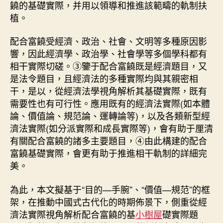
饒的基礎實際，并用以領導和推進該範疇的軌制扶
植。
配合富饒受經濟、政治、社會、文明等多種原因影
響，因此經濟學、政治學、社會學等多個學科都有
相干實際切磋。③鑒于配合富饒既是經濟題目，又
是法令題目，且經濟法的多種實際均與其親密相
干，是以，從經濟法學視角解析其基礎實際，既有
需要性也有可行性。應用既有的經濟法實際(如本體
論、價值論、規范論、運轉論等)，以及各類新型經
濟法實際(如分派實際和成長實際等)，會有助于厘清
有關配合富饒的諸多主要題目，④由此構建的配合
富饒基礎實際，會更有助于推進相干軌制的詳細完
美。
為此，本文擬基于“目的—手腕”、“價值—規范”的框
架，在推動中國式古代化的時期佈景下，側重從經
濟法實際視角解析配合富饒的基
小樹屋
礎實際題