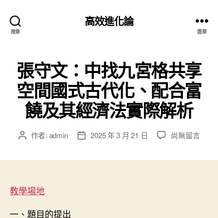
高效進化論
搜尋
選單
張守文：中找九宮格共享
空間國式古代化、配合富
饒及其經濟法實際解析
在
作者:
admin
2025 年 3 月 21 日
尚無留言
文
文
〈張
章
章
守
作
發
文：
者
佈
中
日
找
教學場地
期
九
宮
一、題目的提出