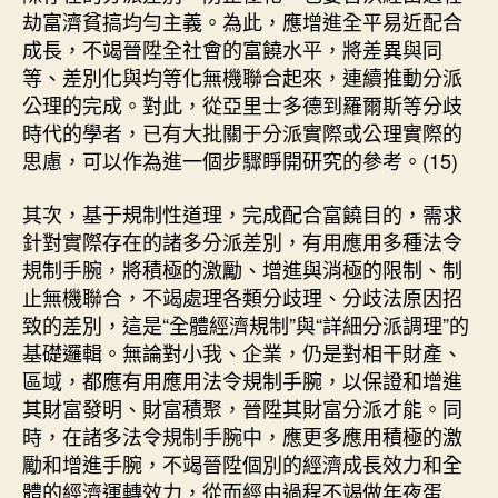
劫富濟貧搞均勻主義。為此，應增進全平易近配合
成長，不竭晉陞全社會的富饒水平，將差異與同
等、差別化與均等化無機聯合起來，連續推動分派
公理的完成。對此，從亞里士多德到羅爾斯等分歧
時代的學者，已有大批關于分派實際或公理實際的
思慮，可以作為進一個步驟睜開研究的參考。(15)
其次，基于規制性道理，完成配合富饒目的，需求
針對實際存在的諸多分派差別，有用應用多種法令
規制手腕，將積極的激勵、增進與消極的限制、制
止無機聯合，不竭處理各類分歧理、分歧法原因招
致的差別，這是“全體經濟規制”與“詳細分派調理”的
基礎邏輯。無論對小我、企業，仍是對相干財產、
區域，都應有用應用法令規制手腕，以保證和增進
其財富發明、財富積聚，晉陞其財富分派才能。同
時，在諸多法令規制手腕中，應更多應用積極的激
勵和增進手腕，不竭晉陞個別的經濟成長效力和全
體的經濟運轉效力，從而經由過程不竭做年夜蛋