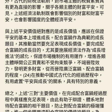
外，古代的財稅法軌制，對市場主體的稅費累贅具
有更為直接的影響，關乎各類主體的財富平安。可
見，上述經濟法軌制既會影響個別的財富和財富平
安，也會影響國度的全體經濟平安。
與上述平安價值絕對應的是成長價值，應該在保證
平安的基本上增進成長。配合富饒作為典範的成長
題目，其推動當然要充足表現成長價值。要完成配
合富饒的成長目的，尤其要施展經濟法作為“成長增
進法”的感化，保證市場機制的有用運作，增進各類
主體睜開公正買賣和不受拘束競爭，不竭晉陞效
力，發明更多財富，從而晉陞廣泛富饒、配合富饒
的程度。(24)在推動中國式古代化的經過歷程中，
有用處置“平安與成長”的關系，具有特別的意義。
總之，上述“三對”主要價值，在完成配合富饒經過歷
程中異樣應充足表現，由此有助于辯證、體系地對
待配合富饒的相干題目，防止對配合富饒的極端懂
得，進一個步驟厘清配合富饒的價值論題目。為