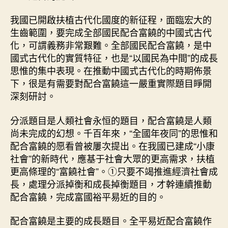
格
共
我國已開啟扶植古代化國度的新征程，面臨宏大的
享
生齒範圍，要完成全部國民配合富饒的中國式古代
空
化，可謂義務非常艱難。全部國民配合富饒，是中
間
國式古代化的實質特征，也是“以國民為中間”的成長
國
思惟的集中表現。在推動中國式古代化的時期佈景
式
古
下，很是有需要對配合富饒這一嚴重實際題目睜開
代
深刻研討。
化、
配
分派題目是人類社會永恒的題目，配合富饒是人類
合
尚未完成的幻想。千百年來，“全國年夜同”的思惟和
富
配合富饒的愿看曾被屢次提出。在我國已建成“小康
饒
社會”的新時代，應基于社會大眾的更高需求，扶植
及
更高條理的“富饒社會”。①只要不竭推進經濟社會成
其
經
長，處理分派掉衡和成長掉衡題目，才幹連續推動
濟
配合富饒，完成富國裕平易近的目的。
法
實
配合富饒是主要的成長題目。全平易近配合富饒作
際