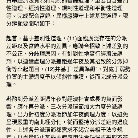
貫串經濟法實際和軌制的基礎道理，重要包含差別
性道理、經濟性道理、規制性道理和平衡性道理
等。完成配合富饒，異樣應遵守上述基礎道理，現
分辨扼要闡明如下：
起首，基于差別性道理，(11)面臨廣泛存在的分派
差距以及富饒水平的差異，應聯合招致上述差別的
不公正、分歧理原因，有針對性地實行經濟法調
劑，以連續處理分派差距過年夜及其招致的分派掉
衡等凸起題目，(12)并基于“差異準繩”，對處于弱勢
位置的主體過度予以傾斜性維護，從而完成分派公
理。
斟酌到分派差距過年夜對經濟社會成長的負面影
響，應在再分派、三次分派環節加大力度分派調
理，出力對初度分派環節加年夜調理力度，以避免
呈現嚴重的南北極分化，從而堅持分派差距的過度
性。上述各分派環節都需求不竭完美相干法令規
定，以盡量防止某些主體應用法令缺漏或采取不符