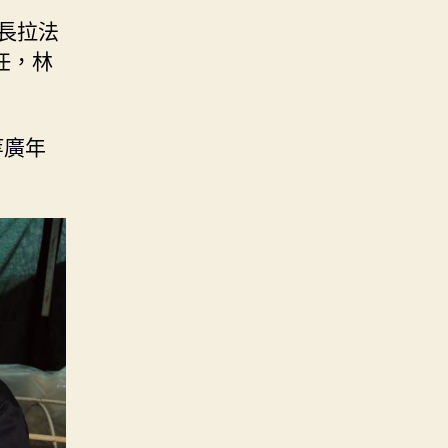
長拉法
任，林
等廣年