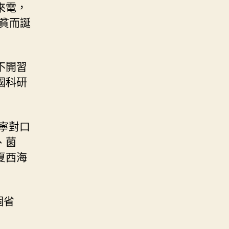
來電，
貧而誕
不開習
國科研
寧對口
、菌
夏西海
個省