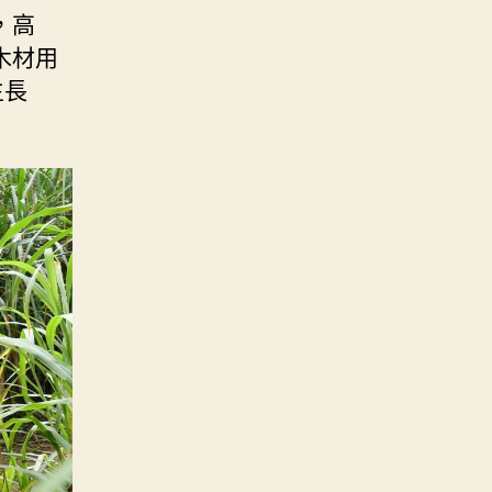
，高
木材用
生長