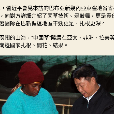
0年，習近平會見來訪的巴布亞新幾內亞東窪地省省
，向對方詳細介紹了菌草技術。是鼓舞，更是責
著團隊在巴新偏遠地區干勁更足、扎根更深。
廣闊的山海，“中國草”陸續在亞太、非洲、拉美
南邊國家扎根、開花、結果。