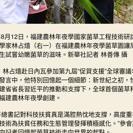
1年8月12日，福建農林年夜學國家菌草工程技術研
學家林占熺（右一）在福建農林年夜學菌草園讓
生試嘗幼嫩菌草的滋味。新華社記者 林善傳 攝
，林占熺赴日內瓦參加第九屆“促貿支援”全球審議
發言中，他特別回憶起一個細節：新世紀之初，
建省省長習近平的推動和支撐下，全球首個菌草
福建農林年夜學創建。
平總書記對科技扶貧真是滿腔熱忱地支撐，高度重
技術為扶貧任務和生態管理發揮積極感化。”參會
向記者回憶起菌草技術走向世界的起點。