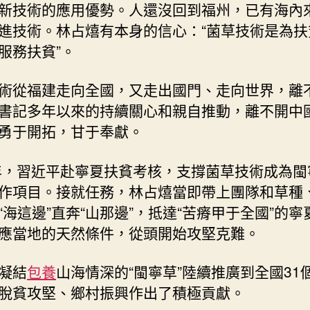
新技術的應用優勢。人還沒回到福州，已有海內
進技術。林占熺有本身的信心：“菌草技術是為扶
服務扶貧”。
術從福建走向全國，又走出國門、走向世界，離
書記多年以來的持續關心和親自推動，離不開中
勇于開拓，甘于奉獻。
7年，習近平赴寧夏扶貧考核，支撐菌草技術成為閩
作項目。接就任務，林占熺當即帶上團隊和草種
“海這邊”直奔“山那邊”，抵達“苦瘠甲于全國”的寧
應當地的天然條件，從頭開始攻堅克難。
凝結
包養
山海情深的“閩寧草”陸續推廣到全國31
脫貧攻堅、鄉村振興作出了積極貢獻。