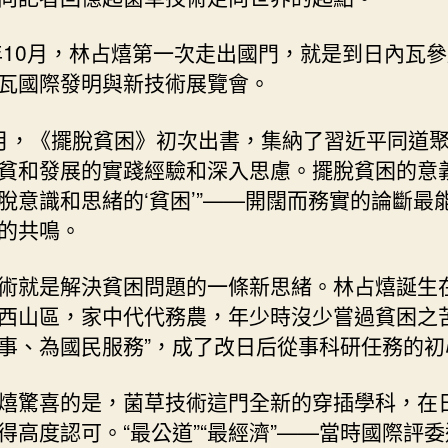
2年10月，林占熺第一次走出國門，就是到日內瓦參
瓦國際發明與新技術展覽會。
月，《擺脫貧困》初次出書，集納了習近平同道
貧和發展的實踐經驗和深入思慮。擺脫貧困的意義
脫意識和思緒的‘貧困’”——開闊而務實的論斷最
的共鳴。
術就是解決貧困問題的一條新思緒。林占熺誕生
西山區，家中代代務農，年少時沒少嘗過貧困之苦
事、為國民服務”，成了改日后從事科研任務的初
熺驚喜的是，菌草技術這門全新的穿插學科，在
得高度認可。“最公道”“最經濟”——當時國際評