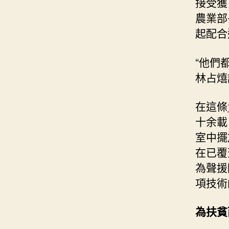
接受獲
農業部
起配合
“他們
林占熺
在這條
十余載
室中擺
在已覆
為聲援
項技術
為扶貧