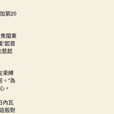
加第20
聚焦閩東
“起首
能惹起
在束縛
。“為
心。
日內瓦
委這般對