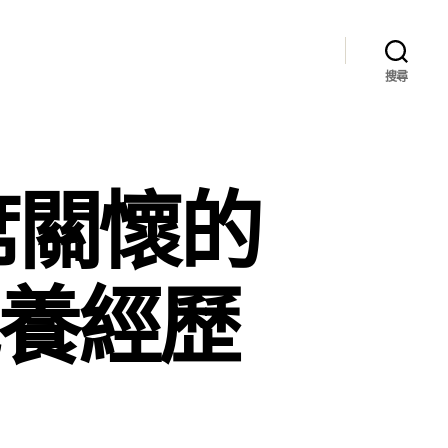
搜尋
席關懷的
包養經歷