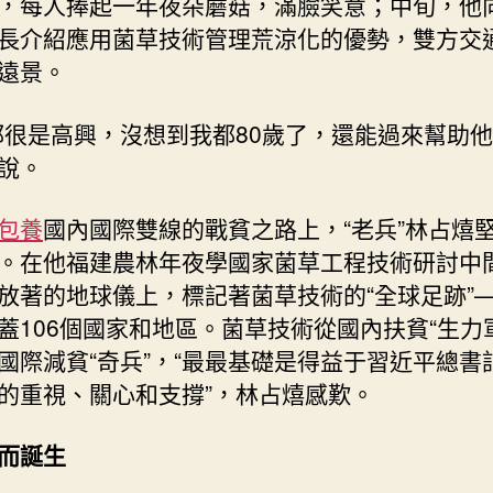
，每人捧起一年夜朵蘑菇，滿臉笑意；中旬，他
中
長介紹應用菌草技術管理荒涼化的優勢，雙方交
國
遠景。
查
包
養
都很是高興，沒想到我都80歲了，還能過來幫助他
經
說。
歷
網〉
包養
國內國際雙線的戰貧之路上，“老兵”林占熺
中
。在他福建農林年夜學國家菌草工程技術研討中
放著的地球儀上，標記著菌草技術的“全球足跡”
蓋106個國家和地區。菌草技術從國內扶貧“生力
國際減貧“奇兵”，“最最基礎是得益于習近平總書
的重視、關心和支撐”，林占熺感歎。
而誕生