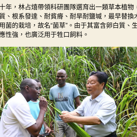
十年，林占熺帶領科研團隊選育出一類草本植物
質、根系發達、耐貧瘠、耐旱耐鹽堿，最早替換
用菌的栽培，故名“菌草”。由于其富含卵白質、
應性強，也廣泛用于牲口飼料。