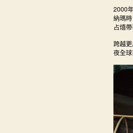
200
納瑪時
占熺帶
跨越更
夜全球