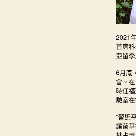
202
首席科
亞留學
6月底
會。在
時任福
驗室在
“習近
讓菌草
林占熺