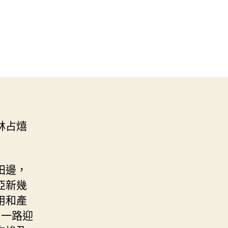
林占熺
田邊，
亞新幾
用和產
戶一路迎