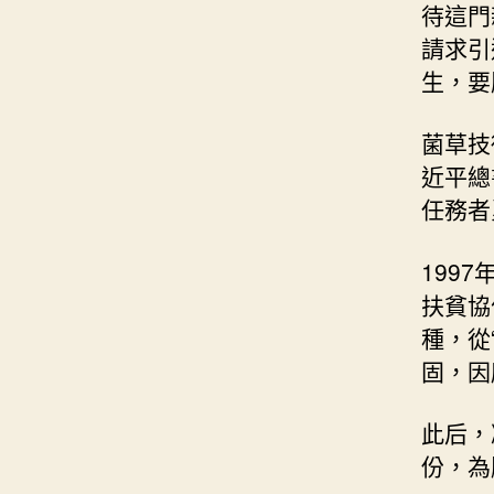
待這門
請求引
生，要
菌草技
近平總
任務者
199
扶貧協
種，從
固，因
此后，
份，為