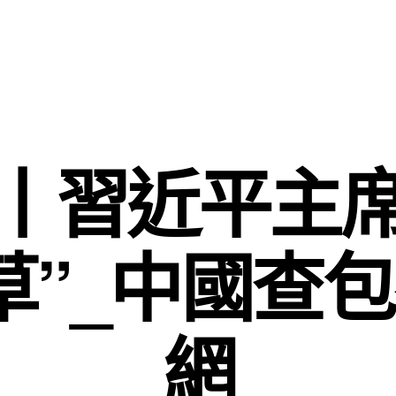
丨習近平主
草”_中國查
網