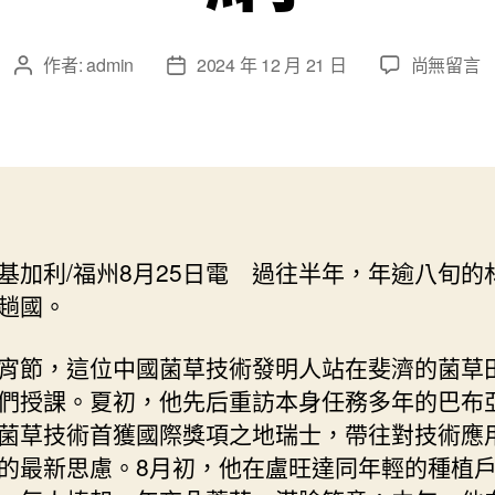
在
作者:
admin
2024 年 12 月 21 日
尚無留言
文
文
〈心
章
章
附
作
發
近
者
佈
丨
日
習
期
近
平
基加利/福州8月25日電 過往半年，年逾八旬的
主
趟國。
席
關
懷
宵節，這位中國菌草技術發明人站在斐濟的菌草
的
們授課。夏初，他先后重訪本身任務多年的巴布
“中
菌草技術首獲國際獎項之地瑞士，帶往對技術應
國
草”
的最新思慮。8月初，他在盧旺達同年輕的種植
_