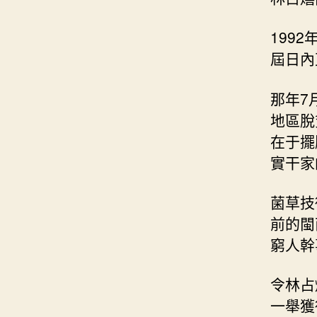
199
屆日內
那年7
地區脫
在于擺
實干家
菌草技
前的閩
窮人幹
令林占
一舉獲