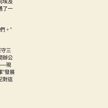
向埃及
通了一
們。”
堅守三
間辦公
——現
軍”發展
記對這