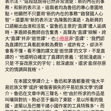
表示法。”這段話說得已然非常清楚：新的內在的事
務，和新的表示法，這兩者均為魯迅的專心意圖地
點。他顯然不只要用“新的內在的事務”“啟發國人心
智”，還要用“新的表示法”為陳舊的漢語，為新興的
口語輸出血液和活氣。當魯迅主意的“直譯”遭人詬病
時，茅盾師長教師自告奮勇，高聲為“直譯”辯解，誇
大“直譯”并非“逝世譯”，也
小樹屋
非“歪譯”：“我們認
為直譯的工具看起來較為費勁，或許有之，卻決不
會看不懂。看不懂的譯文是‘逝世譯’的文字，不是直
譯的。”他還明白確定了直譯的意義：“若就淺處說，
只是‘不妄改原文的字句’；就深處說，還求‘能保存原
文的情調與我格’。”
在本國文學譯介上，魯迅和茅盾都重視“強大平
易近族文學”或許“被傷害損失的平易近族文學”的譯
介。魯迅在文章中再三聲名，他“由於所求的作品是
叫嚷與對抗。勢必至于偏向了東歐，是以所看的俄
國、波蘭以及巴爾干諸小國作家的工具特殊多”。而