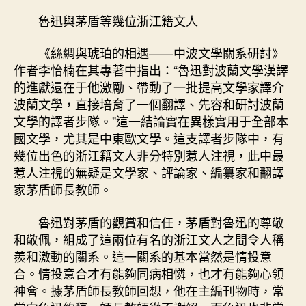
魯迅與茅盾等幾位浙江籍文人
《絲綢與琥珀的相遇——中波文學關系研討》
作者李怡楠在其專著中指出：“魯迅對波蘭文學漢譯
的進獻還在于他激勵、帶動了一批提高文學家譯介
波蘭文學，直接培育了一個翻譯、先容和研討波蘭
文學的譯者步隊。”這一結論實在異樣實用于全部本
國文學，尤其是中東歐文學。這支譯者步隊中，有
幾位出色的浙江籍文人非分特別惹人注視，此中最
惹人注視的無疑是文學家、評論家、編纂家和翻譯
家茅盾師長教師。
魯迅對茅盾的觀賞和信任，茅盾對魯迅的尊敬
和敬佩，組成了這兩位有名的浙江文人之間令人稱
羨和激動的關系。這一關系的基本當然是情投意
合。情投意合才有能夠同病相憐，也才有能夠心領
神會。據茅盾師長教師回想，他在主編刊物時，常