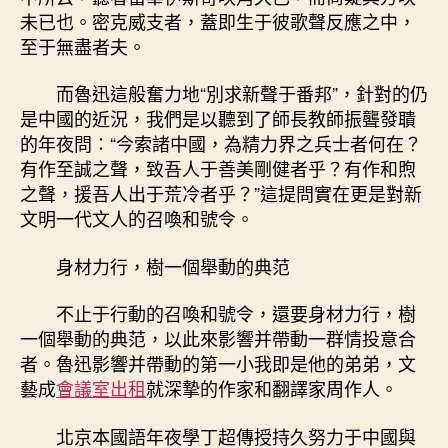
未已也。密克威支者，蓋即生于彼歌聲反應之中，
至于無盡者夫。
而魯迅這般奮力地“別求新聲于番邦”，針對的仍
是中國的近況，我們是以聽到了師長教師振聾發聵
的年夜問：“今索諸中國，為精力界之兵士者何在？
有作至誠之聲，致吾人于善美剛健者乎？有作和煦
之聲，援吾人出于荒冷者乎？”這提問實在更是對新
文明一代文人的召喚和號令。
身材力行，樹一個舉動的典范
不止于行動的召喚和號令，還要身材力行，樹
一個舉動的典范，以此來影響并帶動一群情投意合
者。魯迅影響并帶動的第一小我即是他的弟弟，文
藝成
會議室出租
就深摯的作家和翻譯家周作人。
北京本國語年夜學丁超傳授持久努力于中國與