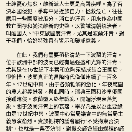
士紳憂心焦炙，維新派人士更是高聲疾呼。為了否
決本國侵犯，爭奪平易近族自力，拯救危亡，往往
應用一些國度被瓜分、消亡的汗青，用來作為中國
救亡圖存和變法維新的史鑒，以警誡清朝統治者，
叫醒國人。”中東歐國度汗青，尤其是波蘭汗青，對
于我們，恰好特殊具有警示和鑒戒意義。
在此，我們有需要稍稍清楚一下波蘭的汗青。
位于歐洲中部的波蘭已經有過強盛和光輝的汗青，
尤其是在15世紀下半葉和立陶宛結成結合王國后。
很惋惜，波蘭真正的昌隆時代僅僅連續了一百多
年。17世紀中葉，由于各類牴觸的激化，年夜範圍
的農人起義迸發。與此同時，瑞典王國和沙皇俄國
接踵進侵。波蘭墮入終年戰亂，開端浮現衰落氣
象。關于波蘭汗青上的衰落，學界凡是以為重要緣
由是17世紀中葉，波蘭中心當局議會中的無當局主
義愈演愈烈。貴族把持的議會履行“不受拘束否決
制”，也就是一票否決制，對提交議會經由過程的議