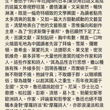
生。魯迅于1907年在japan(日本)東京用白話文寫成
的這篇文章視野坦蕩，盡情瀟灑，文采斐然，暢快
淋漓，既是一幅奇特細致的文學輿圖，為讀者點亮
太多清爽的氣象，又如一篇大方鼓動感動的文藝宣
言，清楚地表白了他的文藝態度、思惟偏向和創作
主意。為了“別求新聲于番邦”，魯迅顯然下足了工
夫，苦讀文獻，深刻鉆研，胸中有數，簡直一口吻
火燒眉毛地為中國讀者先容了拜倫、雪萊、彌爾
頓、普希金、萊蒙托夫、法捷耶夫、果戈里、密茨
凱維奇、裴多菲等一大量他所激賞的域外作家和詩
人。這些作家和詩人，“其為品性言行思想，雖以種
族有殊，外緣多別，因現各種狀，而實統于一宗：
無不剛健不撓，抱誠守真；不取媚于群，以隨順舊
俗；發為雄聲，以起其國人之重生，而年夜其國于
全國”。文中，魯迅還說起但丁、尼采、莎士比亞、
歌德、柏拉圖、彭斯、濟慈、易卜生、勃蘭兌斯等
歐洲詩人、作家、評論家和哲學家。魯迅也絕不隱
瞞本身對“摩羅詩派”和“摩羅詩人”，亦即浪漫派和浪