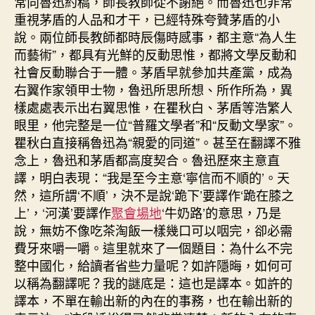
常向魯迅約稿，師長教師從不謝絕。而魯迅也非常
重視茅盾的人品和才干，已經特殊夸贊茅盾的小
說。兩位師長教師都時辰傷時感事，都主意“為人生
而藝術”，都具有光鮮的反動思惟，都將文學反動和
社會反動聯合于一體。茅盾早就參加共產黨，成為
右翼作家領甲士物，魯迅所思所想、所作所為，異
樣處處表示出右翼思惟，在瞿秋白、茅盾等浩繁人
眼里，他完整是一位“普羅文學者”和“反動文學家”。
瞿秋白直接稱魯迅為“親愛的同道”。甚至在翻譯不雅
念上，魯迅和茅盾都高度契合。魯迅歷來主意直
譯，明白表現：“我是至今主意‘寧信而不順的’。天
然，這所謂‘不順’，決不是說‘跪下’要譯作‘跪在膝之
上’，‘河漢’要譯作
聚會場地
‘牛奶路’的意思，乃是
說，無妨不像吃茶淘飯一樣幾口可以咽完，卻必需
費牙來嚼一嚼。這里就來了一個題目：為什么不完
整中國化，給讀者省些力量呢？如許隱晦，如何可
以稱為翻譯呢？我的謎底是：這也是譯本。如許的
譯本，不單在輸出新的內在的事務，也在輸出新的