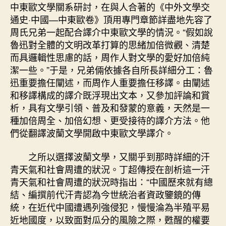
中東歐文學關系研討，在與人合著的《中外文學交
通史·中國—中東歐卷》頂用專門章節詳盡地先容了
周氏兄弟一起配合譯介中東歐文學的情況。“假如說
魯迅對全體的文明改革打算的思緒加倍微觀、清楚
而具邏輯性思慮的話，周作人對文學的愛好加倍純
潔一些。”于是，兄弟倆依據各自所長詳細分工：魯
迅重要擔任闡述，而周作人重要擔任移譯。由闡述
和移譯構成的譯介既浮現出文本，又參加評論和賞
析，具有文學引領、普及和發蒙的意義，天然是一
種加倍周全、加倍幻想、更受接待的譯介方法。他
們從翻譯波蘭文學開啟中東歐文學譯介。
之所以選擇波蘭文學，又關乎到那時詳細的汗
青天氣和社會周遭的狀況。丁超傳授在剖析這一汗
青天氣和社會周遭的狀況時指出：“中國歷來就有總
結、編撰前代汗青認為今世統治者資政鑒鏡的傳
統，在近代中國遭遇列強侵犯，慢慢淪為半殖平易
近地國度，以致面對瓜分的風險之際，甦醒的權要