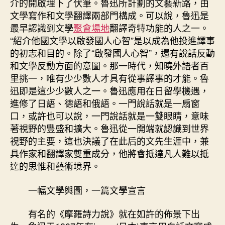
介的開啟埋下了伏筆。魯迅所計劃的文藝新路，由
文學寫作和文學翻譯兩部門構成。可以說，魯迅是
最早認識到文學
聚會場地
翻譯奇特功能的人之一。
“紹介他國文學以啟發國人心智”是以成為他投進譯事
的初志和目的。除了“啟發國人心智”，還有說話反動
和文學反動方面的意圖。那一時代，知曉外語者百
里挑一，唯有少少數人才具有從事譯事的才能。魯
迅即是這少少數人之一。魯迅應用在日留學機遇，
進修了日語、德語和俄語。一門說話就是一扇窗
口，或許也可以說，一門說話就是一雙眼睛，意味
著視野的豐盛和擴大。魯迅從一開端就認識到世界
視野的主要，這也決議了在此后的文先生涯中，兼
具作家和翻譯家雙重成分，他將會抵達凡人難以抵
達的思惟和藝術境界。
一幅文學輿圖，一篇文學宣言
有名的《摩羅詩力說》就在如許的佈景下出