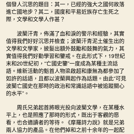
個發人沉思的題目：其一，已經的強大之國何故落
進亡國地步？其二，國度和平易近族存亡生死之
際，文學和文學人作甚？
波蘭汗青，佈滿了血和淚的警示和經驗，其實
值得我們好好沉思并檢查；波蘭汗青泥土催生出的
文學和文學家，披髮出額外鼓勵和鼓舞的氣力，其
實值得我們好勤學習和鑒戒。在此形式下，19世紀
末和20世紀初，“亡國史鑒”一度成為某種主流話
語。維新活動的魁首人物梁啟超和康無為都參加了
如許的話語，且都以波蘭興起作為話題。由此“可見
波蘭亡國史在那時的政治和常識話語中被追蹤關心
的水平”。
周氏兄弟起首將眼光投向波蘭文學，在某種水
平上，也是照應了那時的形式，既出于客觀的愿
看，也合適讀者的等待。《摩羅詩力說》就是兄弟
兩人協力的產品。在他們掉和之前十余年的一起配