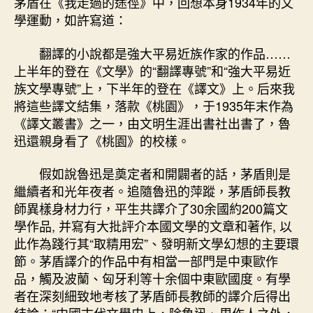
茅盾在《我走過的途徑》中，回想本身1934年的文
學運動，如許寫道：
翻譯的小說都是強大平易近族作家的作品……
上半年的登在《文學》的“翻譯專號”和“強大平易近
族文學專號”上，下半年的登在《譯文》上。后來我
將這些譯文結集，落款《桃園》，于1935年末作為
《譯文叢書》之一，由文明生涯出書社出書了，魯
迅還親身看了《桃園》的校樣。
假如說魯迅是奠定者和開闢者的話，茅盾則是
繼續者和光年夜者。追隨魯迅的萍蹤，茅盾師長教
師異樣身材力行，平生共譯介了30余國約200篇文
學作品, 并寫有大批評介本國文學的文章和著作, 以
此作為踐行其“取精用宏”、發明新文學幻想的主要環
節。茅盾譯介的作品中有相當一部門是中東歐作
品，觸及波蘭、匈牙利等十余個中東歐國度。有學
者在深刻細致地考核了茅盾師長教師的譯介后得出