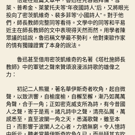
萊、普希金、萊蒙托夫等“年夜國詩人”后，又將眼光
投向了密茨凱維奇、裴多菲等“小國詩人”。對于他
們，師長教師完整同等看待。文學中的同等和平易
近主在師長教師的文中表現得天然而然。用學者陳
眾議的話說，魯迅稱文學最不勢利，他對東歐作家
的情有獨鐘證實了本身的說法。
魯迅甚至借用密茨凱維奇的名著《塔杜施師長
教師》中的軍號之聲來贊頌浪漫派詩歌的雄偉之
力：
初記二人熊獵，著名華伊斯奇者吹角，起自微
聲，以致洪響，自榆度榆，自檞至檞，漸乃如萬萬
角聲，合于一角；正如密克威支所為詩，有今昔國
人之聲，寄于是焉。諸凡詩中之聲，清亮弘厲，萬
感悉至，直至波闌一角之天，悉滿歌聲，雖至本
日，而影響于波闌人之心者，力猶無窮。令人憶詩
中所云，聽者當華伊斯奇吹角久已，而尚疑其方吹