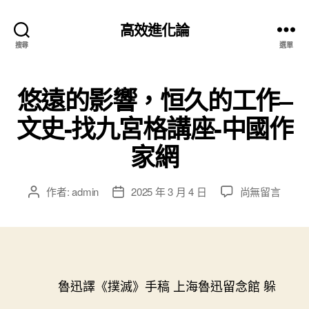
高效進化論
搜尋
選單
悠遠的影響，恒久的工作–
文史-找九宮格講座-中國作
家網
在
作者:
admin
2025 年 3 月 4 日
尚無留言
文
文
〈悠
章
章
遠
作
發
的
者
佈
影
日
響，
期
恒
魯迅譯《撲滅》手稿 上海魯迅留念館 躲
久