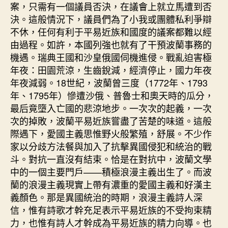
案，只需有一個議員否決，在議會上就立馬遭到否
決。這般情況下，議員們為了小我或團體私利爭辯
不休，任何有利于平易近族和國度的議案都難以經
由過程。如許，本國列強也就有了干預波蘭事務的
機遇。瑞典王國和沙皇俄國伺機進侵。戰亂迫害極
年夜：田園荒涼，生齒銳減，經濟停止，國力年夜
年夜減弱。18世紀，波蘭曾三度（1772年、1793
年、1795年）慘遭沙俄、普魯士和奧天時的瓜分，
最后竟墮入亡國的悲涼地步。一次次的起義，一次
次的掉敗，波蘭平易近族嘗盡了苦楚的味道。這般
際遇下，愛國主義思惟野火般繁殖，舒展。不少作
家以分歧方法餐與加入了抗擊異國侵犯和統治的戰
斗。對抗一直沒有結束。恰是在對抗中，波蘭文學
中的一個主要門戶——積極浪漫主義出生了。而波
蘭的浪漫主義現實上帶有濃重的愛國主義和好漢主
義顏色。那是異國統治的時期，浪漫主義詩人深
信，惟有詩歌才幹充足表示平易近族的不受拘束精
力，也惟有詩人才幹成為平易近族的精力向導。也