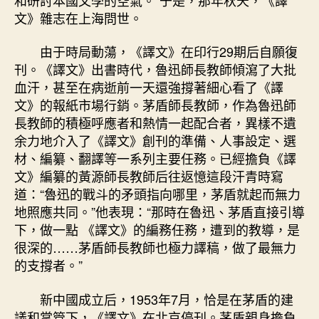
文》雜志在上海問世。
由于時局動蕩，《譯文》在印行29期后自願復
刊。《譯文》出書時代，魯迅師長教師傾瀉了大批
血汗，甚至在病逝前一天還強撐著細心看了《譯
文》的報紙市場行銷。茅盾師長教師，作為魯迅師
長教師的積極呼應者和熱情一起配合者，異樣不遺
余力地介入了《譯文》創刊的準備、人事設定、選
材、編纂、翻譯等一系列主要任務。已經擔負《譯
文》編纂的黃源師長教師后往返憶這段汗青時寫
道：“魯迅的戰斗的矛頭指向哪里，茅盾就起而無力
地照應共同。”他表現：“那時在魯迅、茅盾直接引導
下，做一點 《譯文》的編務任務，遭到的教導，是
很深的……茅盾師長教師也極力譯稿，做了最無力
的支撐者。”
新中國成立后，1953年7月，恰是在茅盾的建
議和掌管下，《譯文》在北京停刊。茅盾親身擔負