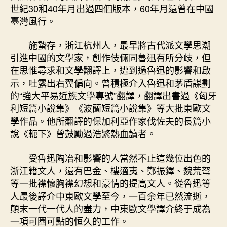
世紀30和40年月出過四個版本，60年月還曾在中國
臺灣風行。
施蟄存，浙江杭州人，最早將古代派文學思潮
引進中國的文學家，創作伎倆同魯迅有所分歧，但
在思惟尋求和文學翻譯上，遭到過魯迅的影響和啟
示，吐露出右翼偏向。曾積極介入魯迅和茅盾謀劃
的“強大平易近族文學專號”翻譯，翻譯出書過《匈牙
利短篇小說集》《波蘭短篇小說集》等大批東歐文
學作品。他所翻譯的保加利亞作家伐佐夫的長篇小
說《軛下》曾鼓勵過浩繁熱血讀者。
受魯迅陶冶和影響的人當然不止這幾位出色的
浙江籍文人，還有巴金、樓適夷、鄭振鐸、魏荒弩
等一批襟懷胸襟幻想和豪情的提高文人。從魯迅等
人最後譯介中東歐文學至今，一百余年已然流逝，
顛末一代一代人的盡力，中東歐文學譯介終于成為
一項可圈可點的恒久的工作。