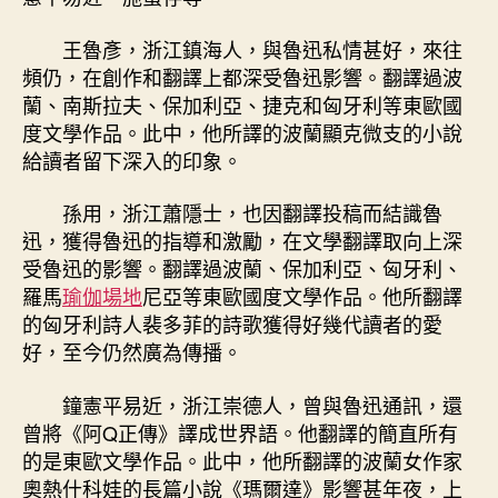
王魯彥，浙江鎮海人，與魯迅私情甚好，來往
頻仍，在創作和翻譯上都深受魯迅影響。翻譯過波
蘭、南斯拉夫、保加利亞、捷克和匈牙利等東歐國
度文學作品。此中，他所譯的波蘭顯克微支的小說
給讀者留下深入的印象。
孫用，浙江蕭隱士，也因翻譯投稿而結識魯
迅，獲得魯迅的指導和激勵，在文學翻譯取向上深
受魯迅的影響。翻譯過波蘭、保加利亞、匈牙利、
羅馬
瑜伽場地
尼亞等東歐國度文學作品。他所翻譯
的匈牙利詩人裴多菲的詩歌獲得好幾代讀者的愛
好，至今仍然廣為傳播。
鐘憲平易近，浙江崇德人，曾與魯迅通訊，還
曾將《阿Q正傳》譯成世界語。他翻譯的簡直所有
的是東歐文學作品。此中，他所翻譯的波蘭女作家
奧熱什科娃的長篇小說《瑪爾達》影響甚年夜，上