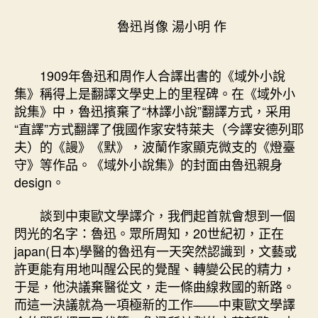
的
工
魯迅肖像 湯小明 作
作
–
文
1909年魯迅和周作人合譯出書的《域外小說
史-
集》稱得上是翻譯文學史上的里程碑。在《域外小
找
說集》中，魯迅擯棄了“林譯小說”翻譯方式，采用
九
“直譯”方式翻譯了俄國作家安特萊夫（今譯安德列耶
宮
格
夫）的《謾》《默》，波蘭作家顯克微支的《燈臺
講
守》等作品。《域外小說集》的封面由魯迅親身
座-
design。
中
國
談到中東歐文學譯介，我們起首就會想到一個
作
閃光的名字：魯迅。眾所周知，20世紀初，正在
家
japan(日本)學醫的魯迅有一天突然認識到，文藝或
網〉
許更能有用地叫醒公民的覺醒、轉變公民的精力，
中
于是，他決議棄醫從文，走一條曲線救國的新路。
而這一決議就為一項極新的工作——中東歐文學譯