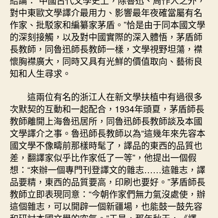
結論：“中國古代文學史上，除魯迅、周作人之外，
對中東歐文學譯介最用力、影響最年夜確當屬有名
作家、批駁家和編纂家茅盾。”恰是由于同本國文學
的深刻接觸，以及對中國實際的深入體悟，茅盾師
長教師，同魯迅師長教師一樣，文學視野坦蕩，襟
懷胸襟廣大，同時又具有光鮮的價值取向、藝術良
知和人生尋求。
這兩位有名的浙江人在新文學扶植中有過很多
次默契的互動和一起配合，1934年頭夏，茅盾師長
教師離開上海魯迅居所，同魯迅師長教師談及本國
文學譯介之事。魯迅師長教師以為“這幾年來先容本
國文學不像疇前那樣時髦了，譯品的東西的品質也
差，翻譯家似乎比作家低了一等”，他提出一個假
想：“來辦一個專門刊登譯文的雜志……這雜志，譯
品要精，東西的品質要高，印刷也要好。”茅盾師長
教師立即表現同意：“今朝作家們無力氣沒處使，辦
這個雜志，可以開辟一個新疆場，也能鼓一鼓先容
和研討本國文學的空氣。”于是，那年秋天，《譯