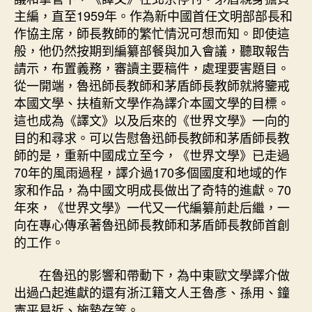
主編，直至1959年。作為新中國首任文明部部長和
作協主席，師長教師的繁忙情況可想而知。即使這
般，他仍然按期到編纂部餐與加入會議，聽取報告
請示，布置義務，審讀主要稿件，處理要害題目。
從一開端，魯迅師長教師和茅盾師長教師就將鑒戒
本國文學、扶植新文學作為譯介本國文學的目標。
這也成為《譯文》以及后來的《世界文學》一向的
目的和尋求。可以告慰魯迅師長教師和茅盾師長教
師的是，重新中國成立至今，《世界文學》已走過
70年的風雨過程，譯介過170多個國度和地域的作
家和作品，為中國文明成長做出了奇特的進獻。70
年來，《世界文學》一代又一代編纂前赴后繼，一
向在專心傳承著魯迅師長教師和茅盾師長教師首創
的工作。
在魯迅的影響和帶動下，為中東歐文學譯介做
出過凸起進獻的還有浙江籍文人王魯彥、孫用、鐘
憲平易近、施蟄存等。