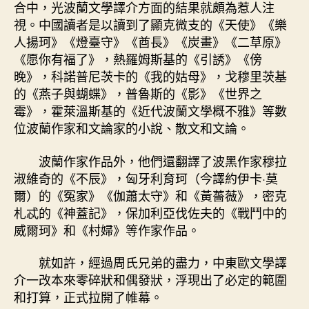
合中，光波蘭文學譯介方面的結果就頗為惹人注
視。中國讀者是以讀到了顯克微支的《天使》《樂
人揚珂》《燈臺守》《酋長》《炭畫》《二草原》
《愿你有福了》，熱羅姆斯基的《引誘》《傍
晚》，科諾普尼茨卡的《我的姑母》，戈穆里茨基
的《燕子與蝴蝶》，普魯斯的《影》《世界之
霉》，霍萊溫斯基的《近代波蘭文學概不雅》等數
位波蘭作家和文論家的小說、散文和文論。
波蘭作家作品外，他們還翻譯了波黑作家穆拉
淑維奇的《不辰》，匈牙利育珂（今譯約伊卡·莫
爾）的《冤家》《伽蕭太守》和《黃薔薇》，密克
札忒的《神蓋記》，保加利亞伐佐夫的《戰鬥中的
威爾珂》和《村婦》等作家作品。
就如許，經過周氏兄弟的盡力，中東歐文學譯
介一改本來零碎狀和偶發狀，浮現出了必定的範圍
和打算，正式拉開了帷幕。