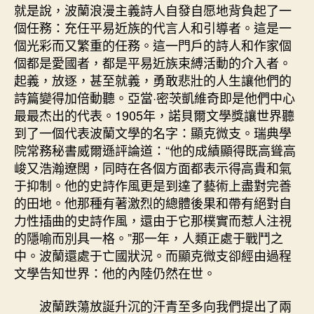
就是說，波蘭浪漫主義詩人自發自愿地背負起了一
個任務：充任平易近族的代言人和引導者。這是一
個光彩而又繁重的任務。這一門戶的詩人和作家個
個都是愛國者，都是平易近族束縛活動的介入者。
起義，放逐，甚至就義，勇敢悲壯的人生讓他們的
詩篇變得加倍動聽。亞當·密茨凱維奇即是他們中心
最最杰出的代表。1905年，諾貝爾文學獎讓世界聽
到了一個代表波蘭文學的名字：顯克微支。瑞典學
院常務秘書威爾遜評論道：“他的成績顯得既高聳高
峻又浩瀚遼闊，同時在各個方面都表示得高貴和氣
于抑制。他的史詩作風更是到達了藝術上盡對完善
的田地。他那種有著激烈的總體後果和帶有絕對自
力性插曲的史詩作風，還由于它那樸實而惹人注視
的隱喻而別具一格。”那一年，人類正處于戰鬥之
中。波蘭還處于亡國狀況。而顯克微支卻經由過程
文學告知世界：他的內陸仍然在世。
波蘭跌蕩放誕升沉的汗青至多向我們提出了兩