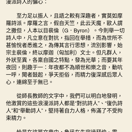
漫派詩人的偏心：
至力足以振人，且語之較有深趣者，實莫如摩
羅詩派。摩羅之言，假自天竺，此云天魔，歐人謂
之撒但，人本以目裴倫（G．Byron）。今則舉一切
詩人中，凡立意在對抗，指回在舉措，而為世所不
甚愉悅者悉進之，為傳其言行思想，流別影響，始
宗主裴倫，終以摩迦（匈加利）文士。但凡群人，
外狀至異，各稟自國之特點，發為光華；而要其年
夜回，則趣于一：年夜都不為順世和樂之音，動吭
一呼，聞者鼓起，爭天拒俗，而精力復深感后眾人
心，連綿至于無已。
從師長教師的文字中，我們可以明白地發明，
他激賞的這些浪漫派詩人都是“對抗詩人”、“復仇詩
人”和“舉動詩人”，堅持著自力人格，佈滿了不受拘
束精力。
恰是在這篇文章中，魯迅在先容過拜倫、雪