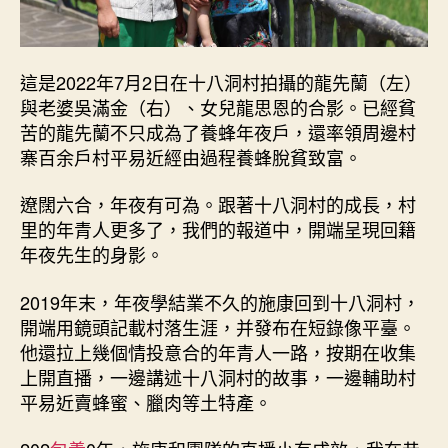
這是2022年7月2日在十八洞村拍攝的龍先蘭（左）
與老婆吳滿金（右）、女兒龍思恩的合影。已經貧
苦的龍先蘭不只成為了養蜂年夜戶，還率領周邊村
寨百余戶村平易近經由過程養蜂脫貧致富。
遼闊六合，年夜有可為。跟著十八洞村的成長，村
里的年青人更多了，我們的報道中，開端呈現回籍
年夜先生的身影。
2019年末，年夜學結業不久的施康回到十八洞村，
開端用鏡頭記載村落生涯，并發布在短錄像平臺。
他還拉上幾個情投意合的年青人一路，按期在收集
上開直播，一邊講述十八洞村的故事，一邊輔助村
平易近賣蜂蜜、臘肉等土特產。