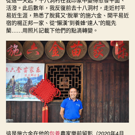
活潑。此后數年，我反復前去十八洞村，走近村平
易近生涯，熟悉了脫貧又“脫單”的施六金、開平易近
宿的楊正邦一家、從“懶漢”到養蜂“達人”的龍先
蘭……用照片記載下他們的點滴轉變。
這是施六金在他的
包養
農家樂前留影（2020年4月