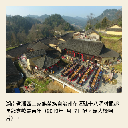
情
詩
與
遠
方”
_
中
國
網〉
中
湖南省湘西土家族苗族自治州花垣縣十八洞村擺起
長龍宴歡慶苗年（2019年1月17日攝，無人機照
片）。