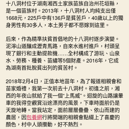
十八洞村位于湖南湘西土家族苗族自治州花垣縣，
是一個苗族村。2013年，十八洞村人均純支出僅
1668元，225戶中有136戶是貧苦戶，40歲以上的獨
身男性有30多人，本土男子都不愿嫁到這里。
后來，作為精準扶貧首倡地的十八洞村逐步演變。
泥濘山道釀成瀝青馬路，自來水進村進戶，村頭呈
現了銀行和主動提款機……全村構成了游玩、山泉
水、勞務、種養、苗繡等5個財產。2016年，它成
為湖南首批脫貧出列的貧苦村。
2018年2月4日，正值本地苗年，為了報道相親會和
苗家婚禮，我第一次前去十八洞村。初逢之前，湘
西的年夜山就給了我一個“上馬威”。迴旋的山路讓暈
車的我得空觀賞沿途漂亮的風景，下車時面前仍是
天旋地轉。當我站定，面前層層疊疊、依山而建的
農居，因
包養網
行將開端的相親會點綴上了喜慶的
顏色，村中人頭攢動，好不熱烈。