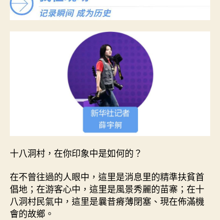
照
片
背
后
的
故
事
丨
從
十
八
洞
村
動
十八洞村，在你印象中是如何的？
身，
奔
赴
在不曾往過的人眼中，這里是消息里的精準扶貧首
“查
倡地；在游客心中，這里是風景秀麗的苗寨；在十
包
八洞村民氣中，這里是曩昔瘠薄閉塞、現在佈滿機
養
會的故鄉。
行