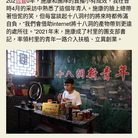
202
包養
0年，施康和團隊的直播小有成效，我在昔
時4月的采訪中熟悉了這個年青人。施康的臉上總帶
著忸怩的笑，但每當談起十八洞村的將來時都佈滿
自負，“我們會借助internet將十八洞的產物帶到更遠
的處所往。”2021年末，施康成了村里的團支部書
記，率領村里的青年一路介入扶植、立異創業。