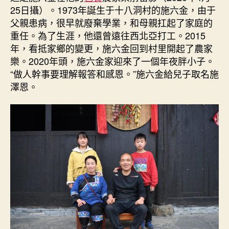
25日攝）。1973年誕生于十八洞村的施六金，由于
父親患病，很早就廢棄學業，和母親扛起了家庭的
重任。為了生涯，他還曾遠往西北亞打工。2015
年，看抵家鄉的變更，施六金回到村里開起了農家
樂。2020年頭，施六金家迎來了一個年夜胖小子。
“做人幹事要理解報答和感恩。”施六金給兒子取名施
澤恩。