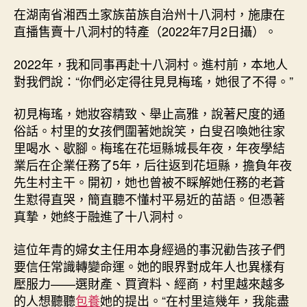
在湖南省湘西土家族苗族自治州十八洞村，施康在
直播售賣十八洞村的特產（2022年7月2日攝）。
2022年，我和同事再赴十八洞村。進村前，本地人
對我們說：“你們必定得往見見梅瑤，她很了不得。”
初見梅瑤，她妝容精致、舉止高雅，說著尺度的通
俗話。村里的女孩們圍著她說笑，白叟召喚她往家
里喝水、歇腳。梅瑤在花垣縣城長年夜，年夜學結
業后在企業任務了5年，后往返到花垣縣，擔負年夜
先生村主干。開初，她也曾被不睬解她任務的老蒼
生懟得直哭，簡直聽不懂村平易近的苗語。但憑著
真摯，她終于融進了十八洞村。
這位年青的婦女主任用本身經過的事況勸告孩子們
要信任常識轉變命運。她的眼界對成年人也異樣有
壓服力——選財產、買資料、經商，村里越來越多
的人想聽聽
包養
她的提出。“在村里這幾年，我能盡