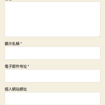
顯示名稱
*
電子郵件地址
*
個人網站網址