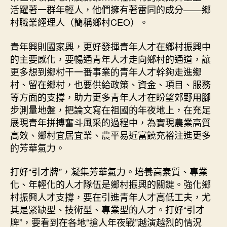
落
活躍著一群年輕人，他們擁有著雷同的成分——鄉
復
村職業經理人（簡稱鄉村CEO）。
興
進
青年興則國家興，更好發揮青年人才在鄉村振興中
獻
的主要感化，要暢通青年人才走向鄉村的通道，讓
芳
華
更多想到鄉村干一番事業的青年人才幹夠走進鄉
氣
村、留在鄉村，也要供給政策、資金、項目、服務
力
等方面的支撐，助力更多青年人才在盼望郊野用腳
查
步測量地盤，把論文寫在祖國的年夜地上，在充足
包
展現青年拼搏奮斗風采的過程中，為實現農業高質
養
高效、鄉村宜居宜業、農平易近富饒充裕注進更多
網
的芳華氣力。
站
比
擬
打好“引才牌”，凝集芳華氣力。培養高素質、專業
_
化、年輕化的人才隊伍是鄉村振興的關鍵。強化鄉
中
村振興人才支撐，要在引進青年人才高低工夫，尤
國
其是緊缺型、技術型、專業型的人才。打好“引才
網〉
牌”，要看到在各地“搶人年夜戰”越演越烈的情況
中