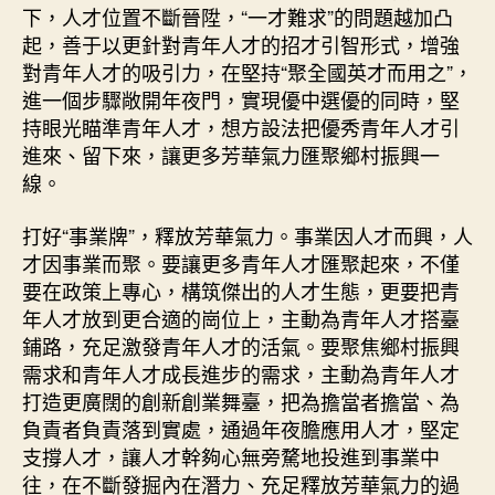
下，人才位置不斷晉陞，“一才難求”的問題越加凸
起，善于以更針對青年人才的招才引智形式，增強
對青年人才的吸引力，在堅持“聚全國英才而用之”，
進一個步驟敞開年夜門，實現優中選優的同時，堅
持眼光瞄準青年人才，想方設法把優秀青年人才引
進來、留下來，讓更多芳華氣力匯聚鄉村振興一
線。
打好“事業牌”，釋放芳華氣力。事業因人才而興，人
才因事業而聚。要讓更多青年人才匯聚起來，不僅
要在政策上專心，構筑傑出的人才生態，更要把青
年人才放到更合適的崗位上，主動為青年人才搭臺
鋪路，充足激發青年人才的活氣。要聚焦鄉村振興
需求和青年人才成長進步的需求，主動為青年人才
打造更廣闊的創新創業舞臺，把為擔當者擔當、為
負責者負責落到實處，通過年夜膽應用人才，堅定
支撐人才，讓人才幹夠心無旁騖地投進到事業中
往，在不斷發掘內在潛力、充足釋放芳華氣力的過