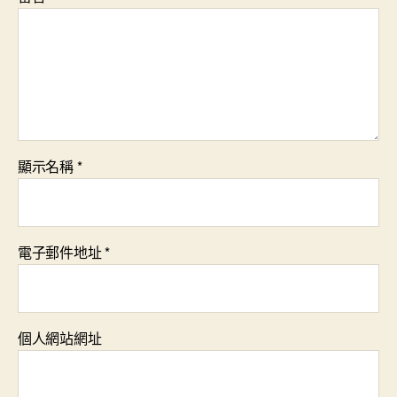
顯示名稱
*
電子郵件地址
*
個人網站網址