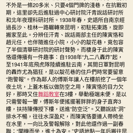
不外是一條20多米、只要4個門牌的淺巷，在抗戰初
期，這里卻先后進駐過中心研討院汗青說話研討所
和北年夜理科研討所。1938年春，史語所自南京經
過長沙、桂林一路輾轉來昆明，初駐拓東路，旋即
搬家至此。分辨任汗青、說話兩部主任的陳寅恪和
趙元任，也伴隨進住小院，小小的靛花巷，竟包容
了半個清華研討院的研討聲勢。而棲身于此的陳寅
恪還傳播有一件趣事：自1938年“九二八轟炸”起，
至1941年底飛虎隊陸續進駐云南，其間日軍對昆明
的轟炸尤為猖狂，是以靛花巷的住戶們時常要留意
“跑警報”。作為鄰人的傅斯年讓人在樓前挖了一個年
夜土坑，上蓋木板以做防空之用，陳寅恪的目力欠
好，那時又住
舞蹈教室
在3樓，舉動極端未便，是以
只需警報一響，傅斯年便搖擺著胖胖的身子直奔3
樓，扶持陳傳授下樓，送進“防空泛”。又聽說該“洞”
排水不暢，往往水深盈尺，而陳寅恪要連人帶椅坐
在水里，一向比及警報解除，對此他還作過一副春
聯：“聞機而坐，進土為安。”史語地點一年后搬往昆