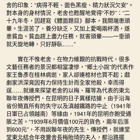
舍的印象：“病得不輕、面色黑瘦、精力狀況欠安”。
對本身的身材情況，老舍也甦醒地覺得“不妙”：“二
十九年冬，因趕寫《體面題目》腳本，我開端患頭
暈。生涯苦了，養分缺乏，又加上愛喝兩杯酒，遂
患貧血。貧血趕上盡力任務，就害頭暈——一垂頭
就天旋地轉，只好靜臥……”
實在不惟老舍，在物力維艱的抗戰時代，很多
文藝任務者的景況都相當凄慘，“鄉土小說”的代表作
家王魯彥在桂林病逝，家人卻連棺材也買不起；戲
劇家洪深竟因有力保持生計而全家他殺，幸而得
逞……就連來探望老舍的以梅、羅等為代表的東北
聯年夜傳授們，在昆明的日子異樣拮據，由于沿海
省份簡直所有的失守以及滇越鐵路的中止（1941年
日軍已占領越南）等緣由，1941年的昆明亦飽受通
脹之苦。“1939年6月價值100元的貨色，兩年后漲
到600元”，不用說聯年夜的先生、傳授們，就連堂
堂東北結合年夜黌舍長梅貽琦的夫人，都沿路擺