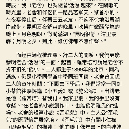
時辰，我（老舍）也就隨著‘活潑’起來”。在閑暇的
時光里，老舍和伴侶們一路品茗聊天、聚首小酌，
在夜宴停止后，伴著三五老友，不疾不徐地沿著湖
岸散步，昆明夏夜舒爽的晚風，吹拂在微醺發燒的
臉上。月色明朗，微漪滿湖，“昆明很靜，這里最
靜；月明之夕，到此，誰仿佛都不愿作聲。”
而經由過程梳理羅、舒二人的關系，我們更能
發明老舍“活潑”的一面。起首，羅常培可謂是老舍不
折不扣的“發小”。二人都生于1899年的北京，同為
滿族，仍是小學同學兼中學同班同窗，老舍曾回想
二人的童年時間：“下戰書下學后，我們常常一同到
小茶館往聽評講《小五義》或《施公案》。出錢老
是他（羅常培）替我付。我家里窮，我的手里沒有
零錢。”在老舍的小說創作中，也能發明羅氏的“進
場”。老舍的短篇小說《歪毛兒》中，主人公“歪毛
兒”的原型恰是羅常培。《歪毛兒》中有關小仁祿
（即歪毛兒）的描述：“他的臉正像年畫上的白娃娃