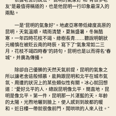
友”是最值得稱道的，也是他昆明一行印象最深入的
兩點。
一是“昆明的氣象好”。地處亞寒帶低緯度高原的
昆明，天氣溫順，晴雨清楚，夏無盛暑，冬無酷
寒，一年四時花枝不竭、綠樹長青……聽說明朝狀
元楊慎在被貶云南的時辰，寫下了“氣象常如二三
月，花枝不竭四時春”的詩句，昆明也是以而得名“春
城”，并廣為傳播。
除卻自己優勝的天然天氣前提，昆明的氣象之
所以讓老舍這般傾慕，能夠跟昆明和北平在城市氣
氛、周遭的狀況上的某些類似性有關。冰心就回想
道：“愛好北平的人，總說昆明像北平，簡直地，昆
明是像北平。第一件，昆明那一片湛藍的天，年齡
的太陽，光煦地曬到臉上，使人感到到故都的暖
和。近日樓一帶就很像前門，鬧哄哄的人來人往。”