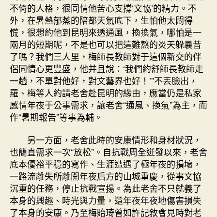
不倚的人格，很同情他苦心支撐‘文協’的精力。不
外，在暑熱郁蒸的陪都天氣底下，生怕他太悶得
慌，很想約他到昆明來透通風，換換氣，哪怕是一
兩月的短期呢，不是也可以把這難熬的炎天躲曩昔
了嗎？我們三人里，梅師長教師對于這個新交的伴
侶同情心更豐盛，他并且說：‘我們約舒師長教師走
一趟，不單對他好，對文藝界也好！’”不丟臉出，
羅、梅等人約請老舍赴昆明的緣由，應當仍是私家
感情年夜于公事需求，讓老舍“通風、換氣”為主，而
作“暑期報告”等事為輔。
另一方面，老舍此時的安康情形和身材狀況，
也簡直需求一次“放松”。自抗戰周全迸發以來，老舍
底本優裕平穩的寫作、生涯遭遇了極年夜的損壞，
一路流離失所離開年夜后方的山城重慶，從事文協
沉重的任務，停止抗戰宣揚。為此老舍不只就義了
本身的興趣、時光與力量，還年夜年夜地傷害損失
了本身的安康。乃至梅貽琦曾如許記敘會見時對老