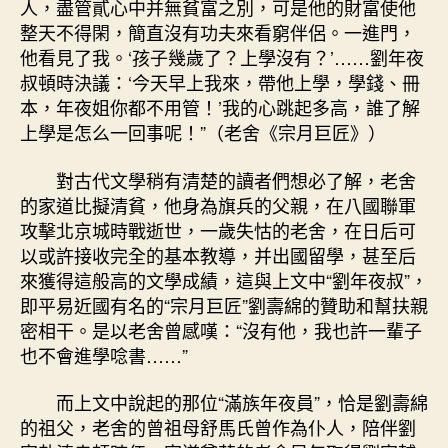
人，盡管貳心中并無貧富之別，可是他的財富使他
整天不得閑，簡直沒有功夫來看窮伴侶。一進門，
他看見了我。‘孩子幾歲了？上學沒有？’……劉年夜
叔頓時決議：‘今天早上我來，帶他上學，學錢、冊
本，年夜姐你都不用管！’我的心跳起多高，誰了解
上學是怎么一回事呢！”（老舍《宗月巨匠》）
對古代文學稍有清楚的讀者們想必了解，老舍
的家道比擬清貧，他身為旗兵的父親，在八國聯軍
攻擊北京城時戰逝世，一歲失怙的老舍，在日后可
以或許接收完全的基本教導，并出國留學，甚至后
來獲得這般高的文學成績，這與上文中“劉年夜叔”，
即平易近國有名的“宗月巨匠”劉壽綿的贊助和幫扶親
密相干。是以老舍曾感嘆：“沒有他，我也許一輩子
也不會進學唸書……”
而上文中說起的那位“滿族年夜員”，恰是劉壽綿
的祖父，老舍的曾祖母舒馬氏曾作為仆人，陪伴劉