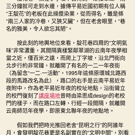
三分鐘就可走到水邊，據傳平易近國初期有位人稱
“王靛花”的老板在此操漿染業，從而得名，雖是條
“兩三人家的冷巷，又狹又臟”，但在老舍眼里，“巷
名的雅美，令人欲忘其陋”。
按此刻的地輿地位來看，靛花巷四周的“文明氣
味”非常濃重，其間隔異樣緊鄰翠湖的云南年夜學相
當之近，僅百米之遠，而爬上丁字坡，沿北門街向
北步行約非常鐘，就離開了有名的一二一年夜街
（為留念“一二·一活動”，1995年這條原環城北路西
段的馬路改名為此），路口的右手是云南平易近年
夜附中，作為老平易近年夜的校址地點，沿街聳立
的校門復刻了
講座場地
昔時由梁思成design的老校
門的樣子，而在路口左轉，行經一段間隔，就離開
云南師范年夜學，即原東北聯年夜的地點地。
假如我們把時光推回老舍“昆明之行”的阿誰年
月，會發明靛花巷更是名副實在的“文明中間”，別看