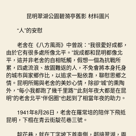
昆明翠湖公園碧漪亭舊影 材料圖片
“人”的安慰
老舍在《八方風雨》中曾說：“我很愛好成都，
由於它有很多處所像北平。”說成都和昆明都像北
平，這并非老舍的自相牴觸，假想一個為抗戰所
累，四處流浪、故園難返的人，不免會將本身托身
的城市與家鄉作比，以追求一點依靠，聊慰思鄉之
情。昆明所賜與老舍的美妙心情，除卻“城”的熏陶
外，“每小我都跑了幾千里路”“此刻年夜大都是在昆
明”的老舍北平“伴侶圈”也起到了相當年夜的助力。
1941年8月26日，老舍在羅常培的陪伴下飛抵
昆明，下榻在青云街靛花巷三號。
靛花巷，就在丁字坡下首南側，鄰接翠湖，兩