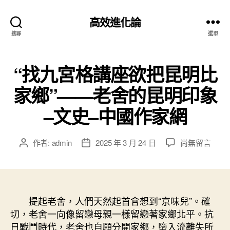
高效進化論
搜尋
選單
“找九宮格講座欲把昆明比
家鄉”——老舍的昆明印象
–文史–中國作家網
在
作者:
admin
2025 年 3 月 24 日
尚無留言
文
文
〈“找
章
章
九
作
發
宮
者
佈
格
日
講
提起老舍，人們天然起首會想到“京味兒”。確
期
座
切，老舍一向像留戀母親一樣留戀著家鄉北平。抗
欲
日戰鬥時代，老舍也自願分開家鄉，墮入流離失所