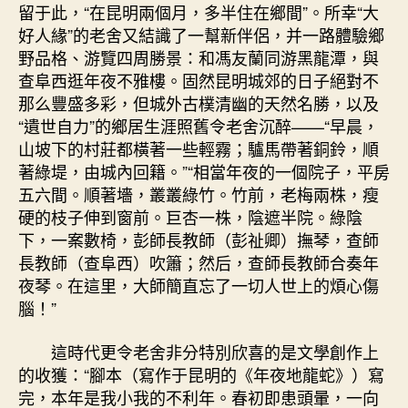
留于此，“在昆明兩個月，多半住在鄉間”。所幸“大
好人緣”的老舍又結識了一幫新伴侶，并一路體驗鄉
野品格、游覽四周勝景：和馮友蘭同游黑龍潭，與
查阜西逛年夜不雅樓。固然昆明城郊的日子絕對不
那么豐盛多彩，但城外古樸清幽的天然名勝，以及
“遺世自力”的鄉居生涯照舊令老舍沉醉——“早晨，
山坡下的村莊都橫著一些輕霧；驢馬帶著銅鈴，順
著綠堤，由城內回籍。”“相當年夜的一個院子，平房
五六間。順著墻，叢叢綠竹。竹前，老梅兩株，瘦
硬的枝子伸到窗前。巨杏一株，陰遮半院。綠陰
下，一案數椅，彭師長教師（彭祉卿）撫琴，查師
長教師（查阜西）吹簫；然后，查師長教師合奏年
夜琴。在這里，大師簡直忘了一切人世上的煩心傷
腦！”
這時代更令老舍非分特別欣喜的是文學創作上
的收獲：“腳本（寫作于昆明的《年夜地龍蛇》）寫
完，本年是我小我的不利年。春初即患頭暈，一向