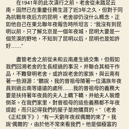
在1941年的此次滇行之前，老舍從未踏足云
家
南。固然已在重慶任務生涯了近3年之久，但對于同
網〉
為抗戰年夜后方的昆明，老舍卻仍沒什么概念，正
中
如他自己在東北聯年夜報告時所坦言：“我沒有到昆
明以前，只了解北京是一個年夜城，昆明大要是一
個荒漠的野地，不知到了昆明以后，昆明也是如許
好……”
盡管老舍之前從未和云南產生過交集，但假如
我們回溯老舍的生長經過的事況，并聯合其相干作
品，不難發明老舍，或許說老舍的家族，與云南有
著一些淵源：“聽說，我的曾祖母隨著一位滿族年夜
員到過云南等遠遠的處所……我的曾祖母的義務大
要是扶持著年夜員的夫人上轎下轎，并給夫人裝煙
倒茶。在我們家里，對曾祖母的這些義務都不年夜
提起，而只記得我們的屋子是她購買的。”（老舍
《正紅旗下》）“有一天劉年夜叔偶爾的來了。我
說‘偶爾的’，由於他不常來看我們。他是個極富的