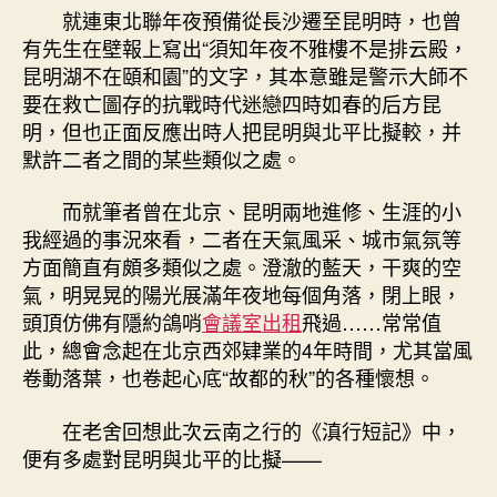
就連東北聯年夜預備從長沙遷至昆明時，也曾
有先生在壁報上寫出“須知年夜不雅樓不是排云殿，
昆明湖不在頤和園”的文字，其本意雖是警示大師不
要在救亡圖存的抗戰時代迷戀四時如春的后方昆
明，但也正面反應出時人把昆明與北平比擬較，并
默許二者之間的某些類似之處。
而就筆者曾在北京、昆明兩地進修、生涯的小
我經過的事況來看，二者在天氣風采、城市氣氛等
方面簡直有頗多類似之處。澄澈的藍天，干爽的空
氣，明晃晃的陽光展滿年夜地每個角落，閉上眼，
頭頂仿佛有隱約鴿哨
會議室出租
飛過……常常值
此，總會念起在北京西郊肄業的4年時間，尤其當風
卷動落葉，也卷起心底“故都的秋”的各種懷想。
在老舍回想此次云南之行的《滇行短記》中，
便有多處對昆明與北平的比擬——