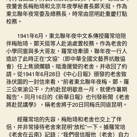
夜黌舍長梅貽琦和北京年夜學秘書長鄭天挺，作為
東北聯年夜常委及總務長，時常由昆明赴重慶打點
校務。
1941年6月，東北聯年夜中文系傳授羅常培陪
伴梅貽琦、鄭天挺等人赴渝處置校務。作為老舍的
小學同窗與多大哥友，羅常培牽頭，聯年夜一行人
造訪了此時正在“文協”（即中華全國文藝界抗敵協
會）任上焦頭爛額、暗澹運營的老舍，并收回了約
請。從1941年6月28日《中心日報》頒發的老舍致
孫伏園的一封信來看，“前者東北聯年夜梅、鄭、羅
三公來渝公干，力約赴昆明歇息一月，就便作暑期
報告”，同月16日的《新華日報》也刊發新聞《老舍
將赴昆講學》，稱老舍將于20日同梅氏同返昆明。
經羅常培的先容，梅貽琦和老舍也交上了伴
侶，并非常接待老舍來昆明“放松”一下。據羅常培
《老舍在云南》記錄：“我們很信服他（老舍）自力