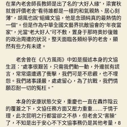
在業內老舍師長教師是出了名的“大好人緣”，梁實秋
就曾評價老舍“看待誰都是一樣的和氣親熱、居心刻
薄”，胡風也說“組織文協，他是念頭純真的最熱情的
一個”。但是作為中華全國文藝界抗敵協會的“年夜當
家”，光當“老大好人”可不敷，置身于那時奧妙復雜
的政治周遭的狀況，整天面臨各類紛爭的老舍，顯
然有些力有未逮。
老舍曾在《八方風雨》中如是描述本身的文協
生涯：“處事很艱苦，只需我們動一動，外邊就有謊
言，常常還遭遇了衝擊，我們可是不悲觀，也不埋
怨。我們諸事謹嚴，處處留心，為了抗戰，我們情
願忍耐一切的冤枉。”
本身的安康狀態欠安，重慶也一直在轟炸陰云
的覆蓋之下，文協任務方面又壓力重重……于情于
理，此次昆明之行都當卻之不恭，但老舍又“害臊”
了，不知是出于安心不下文協事務仍是其他考量，8