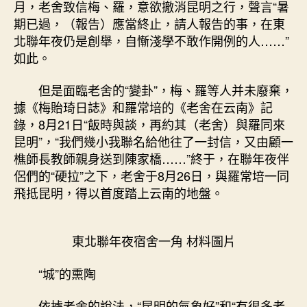
月，老舍致信梅、羅，意欲撤消昆明之行，聲言“暑
期已過，（報告）應當終止，請人報告的事，在東
北聯年夜仍是創舉，自慚淺學不敢作開例的人……”
如此。
但是面臨老舍的“變卦”，梅、羅等人并未廢棄，
據《梅貽琦日誌》和羅常培的《老舍在云南》記
錄，8月21日“飯時與談，再約其（老舍）與羅同來
昆明”，“我們幾小我聯名給他往了一封信，又由顧一
樵師長教師親身送到陳家橋……”終于，在聯年夜伴
侶們的“硬拉”之下，老舍于8月26日，與羅常培一同
飛抵昆明，得以首度踏上云南的地盤。
東北聯年夜宿舍一角 材料圖片
“城”的熏陶
依據老舍的說法，“昆明的氣象好”和“有很多老