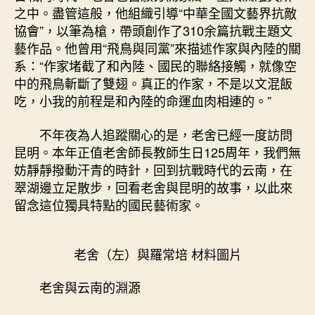
把
之中。盡管這般，他組織引導“中華全國文藝界抗敵
昆
協會”，以筆為槍，帶頭創作了310余篇抗戰主題文
明
藝作品。他曾用“飛鳥與同黨”來描述作家與內陸的關
比
系：“作家堵截了和內陸、國民的聯絡接觸，就像空
家
鄉”
中的飛鳥斬斷了雙翅。真正的作家，不是以文混飯
——
吃，小我的前程是和內陸的命運血肉相連的。”
老
舍
不年夜為人追蹤關心的是，老舍已經一度訪問
的
昆明。本年正值老舍師長教師生日125周年，我們無
昆
妨靜靜撥動汗青的時針，回到抗戰時代的云南，在
明
翠湖邊立足散步，回看老舍與昆明的故事，以此來
印
留念這位獨具特點的國民藝術家。
象
–
文
史
老舍（左）與羅常培 材料圖片
–
中
老舍與云南的淵源
國
作