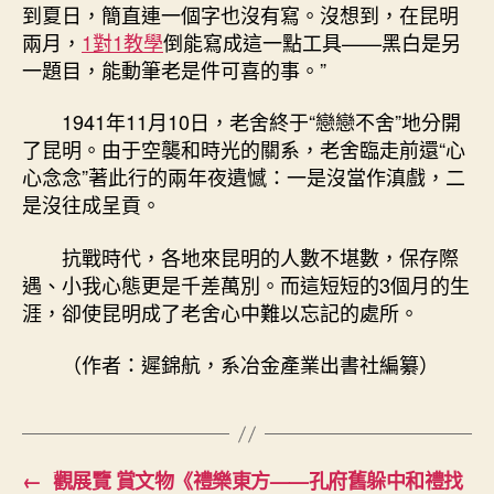
到夏日，簡直連一個字也沒有寫。沒想到，在昆明
兩月，
1對1教學
倒能寫成這一點工具——黑白是另
一題目，能動筆老是件可喜的事。”
1941年11月10日，老舍終于“戀戀不舍”地分開
了昆明。由于空襲和時光的關系，老舍臨走前還“心
心念念”著此行的兩年夜遺憾：一是沒當作滇戲，二
是沒往成呈貢。
抗戰時代，各地來昆明的人數不堪數，保存際
遇、小我心態更是千差萬別。而這短短的3個月的生
涯，卻使昆明成了老舍心中難以忘記的處所。
（作者：遲錦航，系冶金產業出書社編纂）
←
觀展覽 賞文物《禮樂東方——孔府舊躲中和禮找