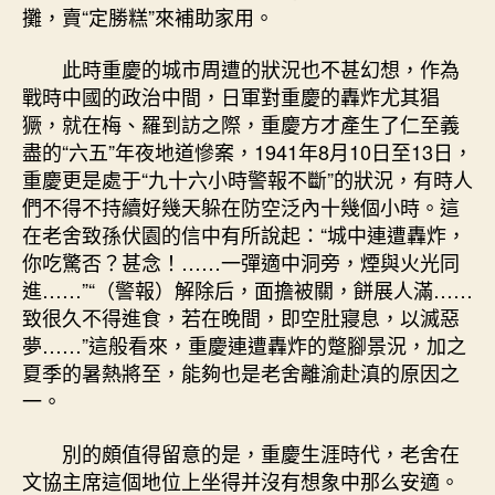
攤，賣“定勝糕”來補助家用。
此時重慶的城市周遭的狀況也不甚幻想，作為
戰時中國的政治中間，日軍對重慶的轟炸尤其猖
獗，就在梅、羅到訪之際，重慶方才產生了仁至義
盡的“六五”年夜地道慘案，1941年8月10日至13日，
重慶更是處于“九十六小時警報不斷”的狀況，有時人
們不得不持續好幾天躲在防空泛內十幾個小時。這
在老舍致孫伏園的信中有所說起：“城中連遭轟炸，
你吃驚否？甚念！……一彈適中洞旁，煙與火光同
進……”“（警報）解除后，面擔被關，餅展人滿……
致很久不得進食，若在晚間，即空肚寢息，以滅惡
夢……”這般看來，重慶連遭轟炸的蹩腳景況，加之
夏季的暑熱將至，能夠也是老舍離渝赴滇的原因之
一。
別的頗值得留意的是，重慶生涯時代，老舍在
文協主席這個地位上坐得并沒有想象中那么安適。