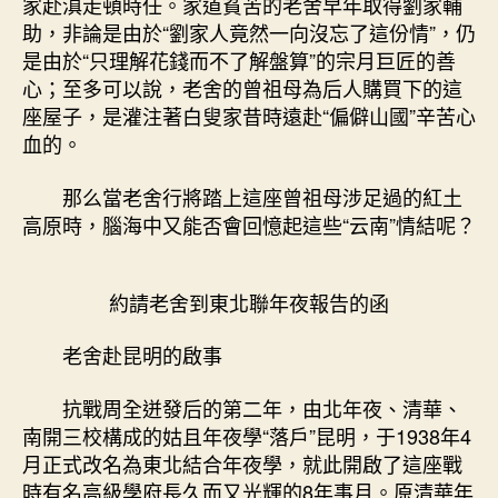
家赴滇走頓時任。家道貧苦的老舍早年取得劉家輔
助，非論是由於“劉家人竟然一向沒忘了這份情”，仍
是由於“只理解花錢而不了解盤算”的宗月巨匠的善
心；至多可以說，老舍的曾祖母為后人購買下的這
座屋子，是灌注著白叟家昔時遠赴“偏僻山國”辛苦心
血的。
那么當老舍行將踏上這座曾祖母涉足過的紅土
高原時，腦海中又能否會回憶起這些“云南”情結呢？
約請老舍到東北聯年夜報告的函
老舍赴昆明的啟事
抗戰周全迸發后的第二年，由北年夜、清華、
南開三校構成的姑且年夜學“落戶”昆明，于1938年4
月正式改名為東北結合年夜學，就此開啟了這座戰
時有名高級學府長久而又光輝的8年事月。原清華年