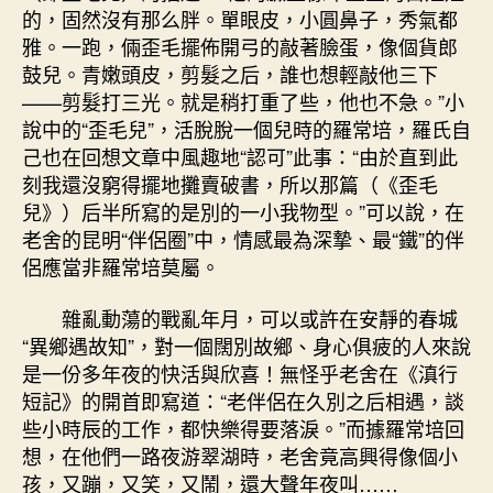
的，固然沒有那么胖。單眼皮，小圓鼻子，秀氣都
雅。一跑，倆歪毛擺佈開弓的敲著臉蛋，像個貨郎
鼓兒。青嫩頭皮，剪髮之后，誰也想輕敲他三下
——剪髮打三光。就是稍打重了些，他也不急。”小
說中的“歪毛兒”，活脫脫一個兒時的羅常培，羅氏自
己也在回想文章中風趣地“認可”此事：“由於直到此
刻我還沒窮得擺地攤賣破書，所以那篇（《歪毛
兒》）后半所寫的是別的一小我物型。”可以說，在
老舍的昆明“伴侶圈”中，情感最為深摯、最“鐵”的伴
侶應當非羅常培莫屬。
雜亂動蕩的戰亂年月，可以或許在安靜的春城
“異鄉遇故知”，對一個闊別故鄉、身心俱疲的人來說
是一份多年夜的快活與欣喜！無怪乎老舍在《滇行
短記》的開首即寫道：“老伴侶在久別之后相遇，談
些小時辰的工作，都快樂得要落淚。”而據羅常培回
想，在他們一路夜游翠湖時，老舍竟高興得像個小
孩，又蹦，又笑，又鬧，還大聲年夜叫……