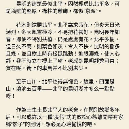
昆明的建筑最似北平，固然樓房比北平多，可
是墻壁的堅厚，椽柱的雕飾，都似“京派”。
花木則遠勝北平。北平講求蒔花，但炎天日光
過烈，冬天風雪極冷，不易把花養好。昆明長年如
春，即便不特別扶植，仍是處處有花。北平多樹，
但日久不雨，則葉色如灰，令人不快。昆明的樹多
且綠，並且樹上時有松鼠跳動！進眼濃綠，使人心
靜，我不時立在樓上了望，老感到昆明靜秀可喜；
實在呢，街上的車馬并不比別處少。
至于山川，北平也得無愧色，這里，四面是
山，滇池五百里——北平的昆明湖才多么一點點
呀！
作為土生土長北平人的老舍，在闊別故鄉多年
后，可以或許以一種“度假”式的放松心態離開帶有家
鄉“影子”的昆明，想必是心境愉悅的吧。