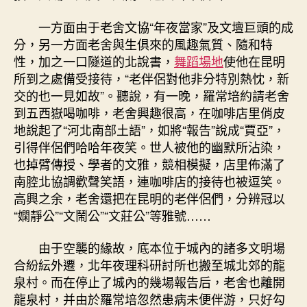
一方面由于老舍文協“年夜當家”及文壇巨頭的成
分，另一方面老舍與生俱來的風趣氣質、隨和特
性，加之一口隧道的北說書，
舞蹈場地
使他在昆明
所到之處備受接待，“老伴侶對他非分特別熱忱，新
交的也一見如故”。聽說，有一晚，羅常培約請老舍
到五西嶽喝咖啡，老舍興趣很高，在咖啡店里俏皮
地說起了“河北南部土語”，如將“報告”說成“賈亞”，
引得伴侶們哈哈年夜笑。世人被他的幽默所沾染，
也掉臂傳授、學者的文雅，競相模擬，店里佈滿了
南腔北協調歡聲笑語，連咖啡店的接待也被逗笑。
高興之余，老舍還把在昆明的老伴侶們，分辨冠以
“嫻靜公”“文鬧公”“文莊公”等雅號……
由于空襲的緣故，底本位于城內的諸多文明場
合紛紜外遷，北年夜理科研討所也搬至城北郊的龍
泉村。而在停止了城內的幾場報告后，老舍也離開
龍泉村，并由於羅常培忽然患病未便伴游，只好勾