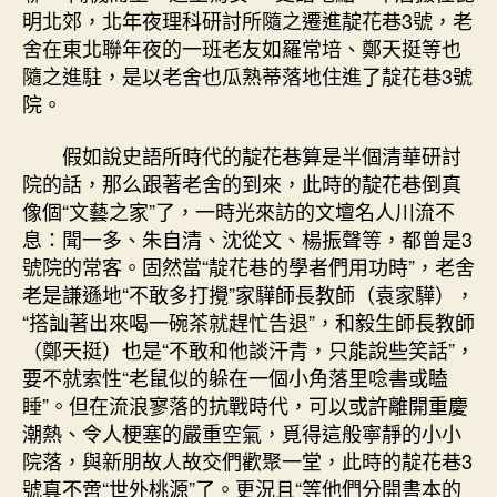
明北郊，北年夜理科研討所隨之遷進靛花巷3號，老
舍在東北聯年夜的一班老友如羅常培、鄭天挺等也
隨之進駐，是以老舍也瓜熟蒂落地住進了靛花巷3號
院。
假如說史語所時代的靛花巷算是半個清華研討
院的話，那么跟著老舍的到來，此時的靛花巷倒真
像個“文藝之家”了，一時光來訪的文壇名人川流不
息：聞一多、朱自清、沈從文、楊振聲等，都曾是3
號院的常客。固然當“靛花巷的學者們用功時”，老舍
老是謙遜地“不敢多打攪”家驊師長教師（袁家驊），
“搭訕著出來喝一碗茶就趕忙告退”，和毅生師長教師
（鄭天挺）也是“不敢和他談汗青，只能說些笑話”，
要不就索性“老鼠似的躲在一個小角落里唸書或瞌
睡”。但在流浪寥落的抗戰時代，可以或許離開重慶
潮熱、令人梗塞的嚴重空氣，覓得這般寧靜的小小
院落，與新朋故人故交們歡聚一堂，此時的靛花巷3
號真不啻“世外桃源”了。更況且“等他們分開書本的