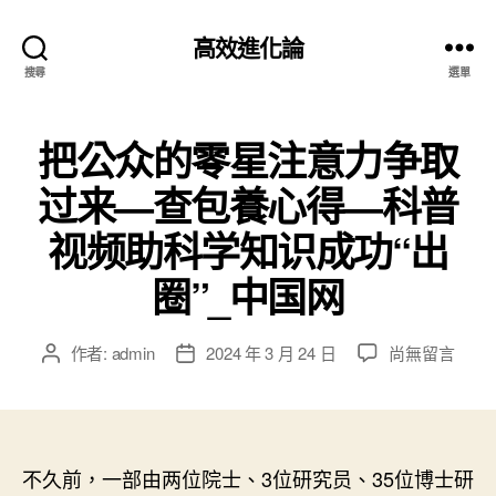
高效進化論
搜尋
選單
把公众的零星注意力争取
过来—查包養心得—科普
视频助科学知识成功“出
圈”_中国网
在
作者:
admin
2024 年 3 月 24 日
尚無留言
文
文
〈把
章
章
公
作
發
众
者
佈
的
日
零
不久前，一部由两位院士、3位研究员、35位博士研
期