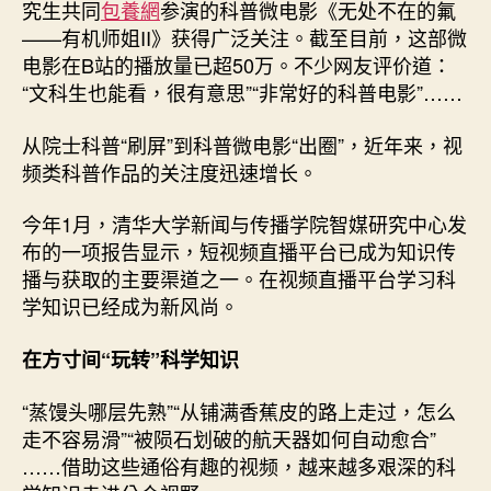
星
究生共同
包養網
参演的科普微电影《无处不在的氟
注
——有机师姐II》获得广泛关注。截至目前，这部微
意
电影在B站的播放量已超50万。不少网友评价道：
力
“文科生也能看，很有意思”“非常好的科普电影”……
争
取
从院士科普“刷屏”到科普微电影“出圈”，近年来，视
过
频类科普作品的关注度迅速增长。
来
—
查
今年1月，清华大学新闻与传播学院智媒研究中心发
包
布的一项报告显示，短视频直播平台已成为知识传
養
播与获取的主要渠道之一。在视频直播平台学习科
心
学知识已经成为新风尚。
得
—
在方寸间“玩转”科学知识
科
普
“蒸馒头哪层先熟”“从铺满香蕉皮的路上走过，怎么
视
走不容易滑”“被陨石划破的航天器如何自动愈合”
频
助
……借助这些通俗有趣的视频，越来越多艰深的科
科