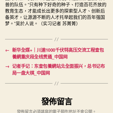
普的队伍。“只有种下好奇的种子、打造百花齐放的
教育生态，才能成长出更多的探索型人才、创新后
备英才，让源源不断的人才托举起我们的百年强国
梦。”吴於人说。（实习记者 苏菁菁）
←
新华全媒+｜川渝1000千伏特高压交流工程查包
養網重庆段全线贯通_中国网
→
记者手记：东查包養網站北全面振兴，总书记布
局一盘大棋_中国网
發佈留言
發佈留言必須填寫的電子郵件地址不會公開。