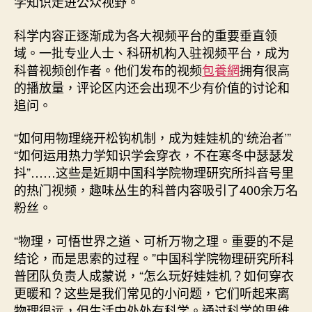
学知识走进公众视野。
学
知
科学内容正逐渐成为各大视频平台的重要垂直领
识
域。一批专业人士、科研机构入驻视频平台，成为
成
科普视频创作者。他们发布的视频
包養網
拥有很高
功
的播放量，评论区内还会出现不少有价值的讨论和
“出
追问。
圈”
_
中
“如何用物理绕开松钩机制，成为娃娃机的‘统治者’”
国
“如何运用热力学知识学会穿衣，不在寒冬中瑟瑟发
网〉
抖”……这些是近期中国科学院物理研究所抖音号里
中
的热门视频，趣味丛生的科普内容吸引了400余万名
粉丝。
“物理，可悟世界之道、可析万物之理。重要的不是
结论，而是思索的过程。”中国科学院物理研究所科
普团队负责人成蒙说，“怎么玩好娃娃机？如何穿衣
更暖和？这些是我们常见的小问题，它们听起来离
物理很远，但生活中处处有科学。通过科学的思维