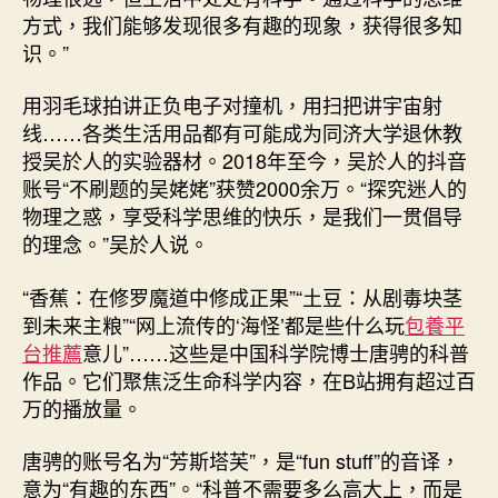
方式，我们能够发现很多有趣的现象，获得很多知
识。”
用羽毛球拍讲正负电子对撞机，用扫把讲宇宙射
线……各类生活用品都有可能成为同济大学退休教
授吴於人的实验器材。2018年至今，吴於人的抖音
账号“不刷题的吴姥姥”获赞2000余万。“探究迷人的
物理之惑，享受科学思维的快乐，是我们一贯倡导
的理念。”吴於人说。
“香蕉：在修罗魔道中修成正果”“土豆：从剧毒块茎
到未来主粮”“网上流传的‘海怪’都是些什么玩
包養平
台推薦
意儿”……这些是中国科学院博士唐骋的科普
作品。它们聚焦泛生命科学内容，在B站拥有超过百
万的播放量。
唐骋的账号名为“芳斯塔芙”，是“fun stuff”的音译，
意为“有趣的东西”。“科普不需要多么高大上，而是