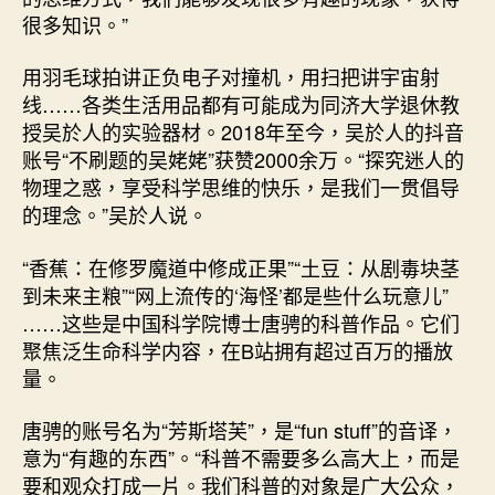
很多知识。”
用羽毛球拍讲正负电子对撞机，用扫把讲宇宙射
线……各类生活用品都有可能成为同济大学退休教
授吴於人的实验器材。2018年至今，吴於人的抖音
账号“不刷题的吴姥姥”获赞2000余万。“探究迷人的
物理之惑，享受科学思维的快乐，是我们一贯倡导
的理念。”吴於人说。
“香蕉：在修罗魔道中修成正果”“土豆：从剧毒块茎
到未来主粮”“网上流传的‘海怪’都是些什么玩意儿”
……这些是中国科学院博士唐骋的科普作品。它们
聚焦泛生命科学内容，在B站拥有超过百万的播放
量。
唐骋的账号名为“芳斯塔芙”，是“fun stuff”的音译，
意为“有趣的东西”。“科普不需要多么高大上，而是
要和观众打成一片。我们科普的对象是广大公众，