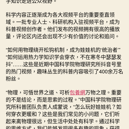
学知识走进公众视野。
查
包
科学内容正逐渐成为各大视频平台的重要垂直领
養
域。一批专业人士、科研机构入驻视频平台，成为
網
科普视频创作者。他们发布的视频拥有很高的播放
圈”
量，评论区内还会出现不少有价值的讨论和追问。
_
中
“如何用物理绕开松钩机制，成为娃娃机的‘统治者’”
国
网〉
“如何运用热力学知识学会穿衣，不在寒冬中瑟瑟发
中
抖”……这些是近期中国科学院物理研究所抖音号里
的热门视频，趣味丛生的科普内容吸引了400余万名
粉丝。
“物理，可悟世界之道、可析
包養網
万物之理。重要
的不是结论，而是思索的过程。”中国科学院物理研
究所科普团队负责人成蒙说，“怎么玩好娃娃机？如
何穿衣更暖和？这些是我们常见的小问题，它们听
起来离物理很远，但生活中处处有科学。通过科学
的思维方式，我们能够发现很多有趣的现象，获得