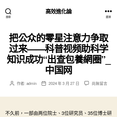
高效進化論
搜尋
選單
把公众的零星注意力争取
过来——科普视频助科学
知识成功“出查包養網圈”_
中国网
在
作者:
admin
2024 年 3 月 27 日
尚無留言
文
文
〈把
章
章
公
作
發
众
者
佈
的
日
零
不久前，一部由两位院士、3位研究员、35位博士研
期