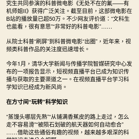
星
究生共同参演的科普微电影《无处不在的氟——有
注
机师姐II》获得广泛关注。截至目前，这部微电影在
意
B站的播放量已超50万。不少网友评价道：“文科生
力
也能看，很有意思”“非常好的科普电影”……
争
取
从院士科普“刷屏”到科普微电影“出圈”，近年来，视
过
频类科普作品的关注度迅速增长。
来
——
科
今年1月，清华大学新闻与传播学院智媒研究中心发
普
布的一项报告显示，短视频直播平台已成为知识传
视
播与获取的主要渠道之一。在视频直播平台学习科
频
学知识已经成为新风尚。
助
科
在方寸间“玩转”科学知识
学
知
“蒸馒头哪层先熟”“从铺满香蕉皮的路上走过，怎么
识
走不容易滑”“被陨石划破的航天器如何自动愈合”
成
功
……借助这些通俗有趣的视频，越来越多艰深的科
“出