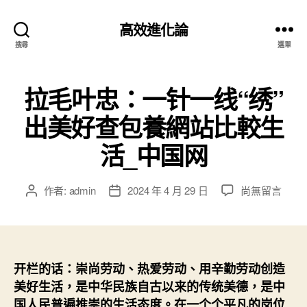
高效進化論
搜尋
選單
拉毛叶忠：一针一线“绣”
出美好查包養網站比較生
活_中国网
在
作者:
admin
2024 年 4 月 29 日
尚無留言
文
文
〈拉
章
章
毛
作
發
叶
者
佈
忠：
日
一
期
开栏的话：崇尚劳动、热爱劳动、用辛勤劳动创造
针
美好生活，是中华民族自古以来的传统美德，是中
一
国人民普遍推崇的生活态度。在一个个平凡的岗位