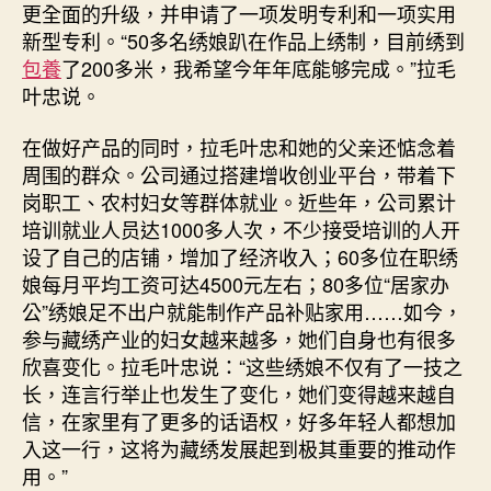
更全面的升级，并申请了一项发明专利和一项实用
新型专利。“50多名绣娘趴在作品上绣制，目前绣到
包養
了200多米，我希望今年年底能够完成。”拉毛
叶忠说。
在做好产品的同时，拉毛叶忠和她的父亲还惦念着
周围的群众。公司通过搭建增收创业平台，带着下
岗职工、农村妇女等群体就业。近些年，公司累计
培训就业人员达1000多人次，不少接受培训的人开
设了自己的店铺，增加了经济收入；60多位在职绣
娘每月平均工资可达4500元左右；80多位“居家办
公”绣娘足不出户就能制作产品补贴家用……如今，
参与藏绣产业的妇女越来越多，她们自身也有很多
欣喜变化。拉毛叶忠说：“这些绣娘不仅有了一技之
长，连言行举止也发生了变化，她们变得越来越自
信，在家里有了更多的话语权，好多年轻人都想加
入这一行，这将为藏绣发展起到极其重要的推动作
用。”