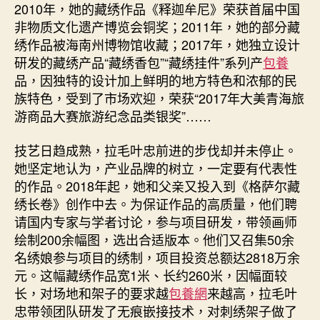
2010年，她的藏绣作品《释迦牟尼》荣获首届中国
非物质文化遗产博览会铜奖；2011年，她的部分藏
绣作品被海南州博物馆收藏；2017年，她独立设计
研发的藏绣产品“藏绣香包”“藏绣挂件”系列产
包養
品，因独特的设计加上鲜明的地方特色和浓郁的民
族特色，受到了市场欢迎，荣获“2017年大美青海旅
游商品大赛旅游纪念品类银奖”……
技艺日趋成熟，拉毛叶忠前进的步伐却并未停止。
她坚定地认为，产业品牌的树立，一定要有代表性
的作品。2018年起，她和父亲又投入到《格萨尔藏
绣长卷》创作中去。为保证作品的高质量，他们聘
请国内专家与学者讨论，参与项目研发，带领画师
绘制200余幅图，选出合适版本。他们又召集50余
名绣娘参与项目的绣制，项目投资总额达2818万余
元。这幅藏绣作品宽1米、长约260米，因幅面较
长，对场地和架子的要求越
包養網
来越高，拉毛叶
忠带领团队研发了无痕嵌接技术，对刺绣架子做了