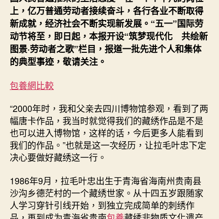
线
上，亿万普通劳动者接续奋斗，各行各业不断取得
“绣”
新成就，经济社会不断实现新发展。“五一”国际劳
出
美
动节将至，即日起，本报开设“筑梦现代化 共绘新
好
图景·劳动者之歌”栏目，报道一批先进个人和集体
查
的典型事迹，敬请关注。
包
養
包養網比較
網
站
“2000年时，我和父亲去四川博物馆参观，看到了两
比
幅唐卡作品，我当时就觉得我们的藏绣作品是不是
較
也可以进入博物馆，这样的话，今后更多人能看到
生
活
我们的作品。”也就是这一次经历，让拉毛叶忠下定
_
决心要做好藏绣这一行。
中
国
1986年9月，拉毛叶忠出生于青海省海南州贵南县
网〉
沙沟乡德茫村的一个藏绣世家。从十四五岁跟随家
中
人学习穿针引线开始，到独立完成简单的刺绣作
品，再到成为青海省贵南
包養
藏绣非物质文化遗产