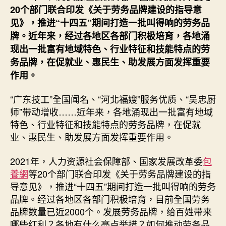
養
20个部门联合印发《关于劳务品牌建设的指导意
網
见》，推进“十四五”期间打造一批叫得响的劳务品
务
牌。近年来，经过各地区各部门积极培育，各地涌
品
牌
现出一批富有地域特色、行业特征和技能特点的劳
带
务品牌，在促就业、惠民生、助发展方面发挥重要
动
作用。
增
收
“广东技工”全国闻名、“河北福嫂”服务优质、“吴忠厨
致
师”带动增收……近年来，各地涌现出一批富有地域
富
特色、行业特征和技能特点的劳务品牌，在促就
（劳
业、惠民生、助发展方面发挥重要作用。
务
品
牌
2021年，人力资源社会保障部、国家发展改革委
包
促
養網
等20个部门联合印发《关于劳务品牌建设的指
就
导意见》，推进“十四五”期间打造一批叫得响的劳务
业）
品牌。经过各地区各部门积极培育，目前全国劳务
_
品牌数量已近2000个。发展劳务品牌，给百姓带来
中
哪些红利？各地有什么亮点举措？如何推动劳务品
国