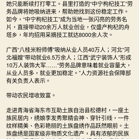
她只能断续打打零工。县里打造的“中宁枸杞技工”劳
务品牌将她吸纳进来，帮助她找到这份稳定工作。
如今，“中宁枸杞技工”成为当地一张闪亮的劳务名
片，直接带动20余万人就业创业，仅盛产枸杞的舟
塔乡，年均招用采摘技工就达8000余人次。
广西“八桂米粉师傅”吸纳从业人员40万人；河北“河
北福嫂”带动就业6.5万余人；江西“武宁装饰人”形成
10万人装饰大军……“劳务品牌意味着就业容量大，
从业人员多，就业更加稳定。”人力资源社会保障部
有关负责人表示。
带动农民增收致富。
走进青海省海东市互助土族自治县松德村，一座土
族民居内，绣娘李发秀聚精会神、穿针引线，一件
纹样精美、色彩艳丽的土族盘绣作品跃然眼前。土
族盘绣是国家级非物质文化遗产，具有浓郁的民族