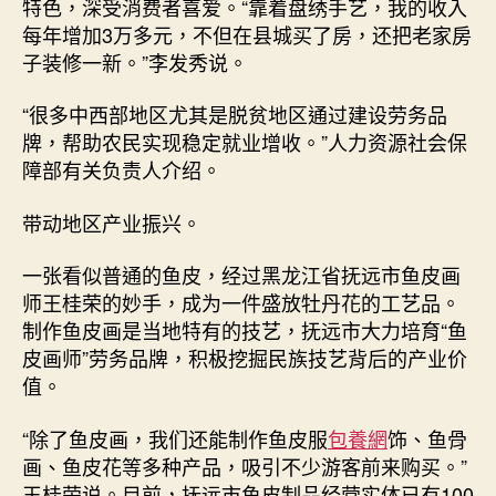
特色，深受消费者喜爱。“靠着盘绣手艺，我的收入
每年增加3万多元，不但在县城买了房，还把老家房
子装修一新。”李发秀说。
“很多中西部地区尤其是脱贫地区通过建设劳务品
牌，帮助农民实现稳定就业增收。”人力资源社会保
障部有关负责人介绍。
带动地区产业振兴。
一张看似普通的鱼皮，经过黑龙江省抚远市鱼皮画
师王桂荣的妙手，成为一件盛放牡丹花的工艺品。
制作鱼皮画是当地特有的技艺，抚远市大力培育“鱼
皮画师”劳务品牌，积极挖掘民族技艺背后的产业价
值。
“除了鱼皮画，我们还能制作鱼皮服
包養網
饰、鱼骨
画、鱼皮花等多种产品，吸引不少游客前来购买。”
王桂荣说。目前，抚远市鱼皮制品经营实体已有100