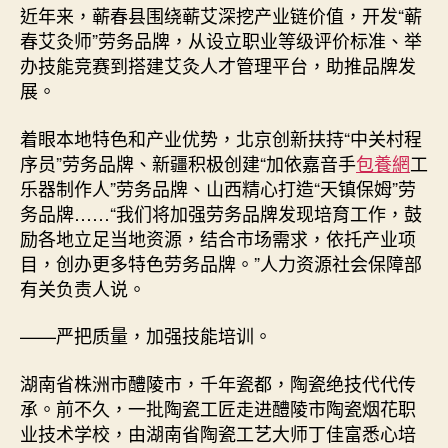
近年来，蕲春县围绕蕲艾深挖产业链价值，开发“蕲
春艾灸师”劳务品牌，从设立职业等级评价标准、举
办技能竞赛到搭建艾灸人才管理平台，助推品牌发
展。
着眼本地特色和产业优势，北京创新扶持“中关村程
序员”劳务品牌、新疆积极创建“加依嘉音手
包養網
工
乐器制作人”劳务品牌、山西精心打造“天镇保姆”劳
务品牌……“我们将加强劳务品牌发现培育工作，鼓
励各地立足当地资源，结合市场需求，依托产业项
目，创办更多特色劳务品牌。”人力资源社会保障部
有关负责人说。
——严把质量，加强技能培训。
湖南省株洲市醴陵市，千年瓷都，陶瓷绝技代代传
承。前不久，一批陶瓷工匠走进醴陵市陶瓷烟花职
业技术学校，由湖南省陶瓷工艺大师丁佳富悉心培