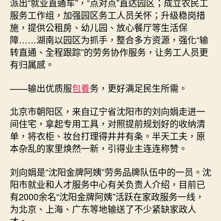
派出“就业直通车”，“点对点”直达园区；成立农民工
服务工作组，加强园区务工人员关怀；升级稳岗措
施，提供公租房、幼儿园、放心餐厅等生活保
障……湖南以园区为抓手，整合多方资源，强化“输
转直通、全程跟踪”的劳务协作服务，让务工人员更
有归属感。
——输出优质服
包養
务，更好满足民生所需。
北京市朝阳区，来自辽宁省沈阳市的刘向娟走进一
间住宅，拿起专用工具，对照提前规划好的收纳清
单，将衣柜、妆台打理得井井有条。半天工夫，原
本杂乱的家里焕然一新，引得业主连连称赞。
刘向娟是“沈阳金牌阿姨”劳务品牌队伍中的一员。沈
阳市就业和人才服务中心有关负责人介绍，目前已
有2000余名“沈阳金牌阿姨”活跃在家政服务一线，
为北京、上海、广东等地输送了不少紧缺家政人
才。