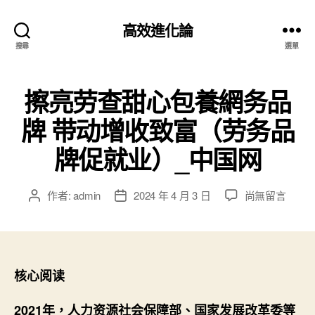
高效進化論
搜尋
選單
擦亮劳查甜心包養網务品
牌 带动增收致富（劳务品
牌促就业）_中国网
在
作者:
admin
2024 年 4 月 3 日
尚無留言
文
文
〈擦
章
章
亮
作
發
劳
者
佈
查
日
甜
期
核心阅读
心
包
2021年，人力资源社会保障部、国家发展改革委等