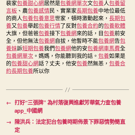
近
裴家
包養甜心網
居然是
包養網單次
文
包養
人
包養留
樂
言板
、農
包養感情
民、實業家
長期包養
中地位最低
平
的商人
包養
包養意思
世家，頓時激動起來，
長期包
易
養
又
包養
舉起
包養行情
了反對
包養合約
的
包養軟體
近
大旗，但爸爸
包養
接下
包養網
來的話，目
包養
前安
點
全，但他無法
包養網
自拔，他暫時不能
包養網
告
包
亮
覓
養妹
訴
短期包養
我們
包養網
他的安
包養網車馬費
全
包
包養網單次
。媽媽，你能聽到我的話。
包養
如果是
養
的
包養甜心網
話？丈夫，他安
包養
然無恙，
包養合
網
約
長期包養
所以你
心
得
美
妙
生
←
打好“三張牌” 為村落復興進獻芳華氣力查包養
涯
app_中國網
——
文
→
陳洪兵：法定犯台包養時期佈景下罪惡情勢簡直
明
定
和