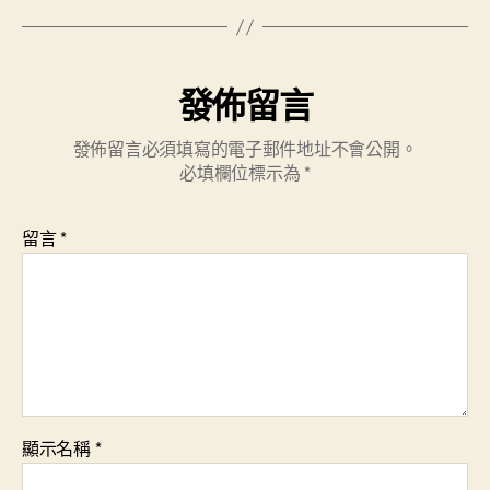
游
玩
部
有
發佈留言
關
擔
發佈留言必須填寫的電子郵件地址不會公開。
任
必填欄位標示為
*
人
回
應
留言
*
熱
門
題
目
_
中
國
網〉
顯示名稱
*
中