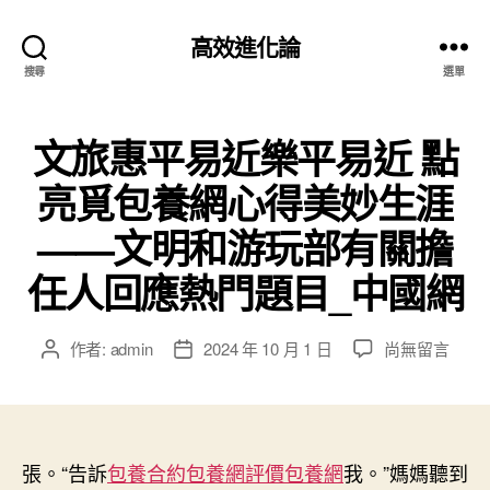
高效進化論
搜尋
選單
文旅惠平易近樂平易近 點
亮覓包養網心得美妙生涯
——文明和游玩部有關擔
任人回應熱門題目_中國網
在
作者:
admin
2024 年 10 月 1 日
尚無留言
文
文
〈文
章
章
旅
作
發
惠
者
佈
平
日
易
張。“告訴
包養合約
期
包養網評價
包養網
我。”媽媽聽到