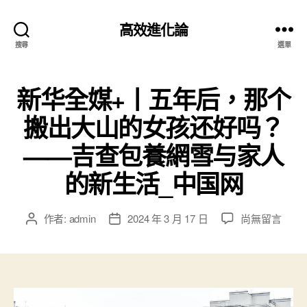
高效進化論
搜尋
選單
新华全媒+丨五年后，那个
搬出大山的女孩还好吗？
——吉查包養網雪与家人
的新生活_中国网
在
作者:
admin
2024 年 3 月 17 日
尚無留言
文
文
〈新
章
章
华
作
發
全
者
佈
媒
日
+丨
期