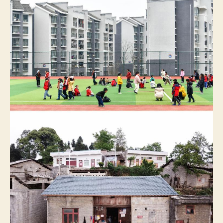
五
年
后，
那
个
搬
出
大
山
的
女
孩
还
好
吗？
——
吉
查
包
養
網