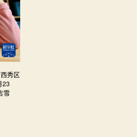
市西秀区
23
吉雪