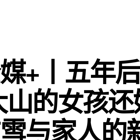
媒+丨五年
大山的女孩还
雪与家人的