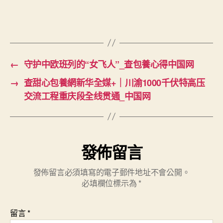
吉
雪
与
家
人
的
←
守护中欧班列的“女飞人”_查包養心得中国网
新
→
查甜心包養網新华全媒+｜川渝1000千伏特高压
生
交流工程重庆段全线贯通_中国网
活
_
中
国
网〉
發佈留言
中
發佈留言必須填寫的電子郵件地址不會公開。
必填欄位標示為
*
留言
*