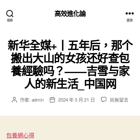
高效進化論
搜尋
選單
新华全媒+丨五年后，那个
搬出大山的女孩还好查包
養經驗吗？——吉雪与家
人的新生活_中国网
在
作者:
admin
2024 年 3 月 21 日
尚無留言
文
文
〈新
章
章
华
作
發
全
者
佈
媒
日
+丨
包養網心得
期