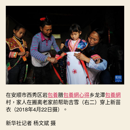
五
年
后，
那
个
搬
出
大
山
的
女
孩
还
好
查
在安顺市西秀区岩
包養
腊
包養網心得
乡龙潭
包養網
包
村，家人在搬离老家前帮助吉雪（右二）穿上新苗
養
衣（2018年4月22日摄）。
經
驗
吗？
新华社记者 杨文斌 摄
——