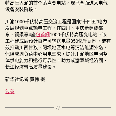
特高压入渝的首个落点变电站，现已全面进入电气
_
设备安装阶段。
中
国
川渝1000千伏特高压交流工程是国家“十四五”电力
网〉
发展规划重点输电工程，在四川、重庆新建成都
中
东、铜梁等4座
包養網
1000千伏特高压变电站。该
工程建成后预计每年可输送电量350亿千瓦时，能有
效推动川西甘孜、阿坝地区水电等清洁能源外送，
保障成渝负荷中心用电需求，提升川渝地区电网整
体供电能力和运行可靠性，助力成渝双城经济圈、
长江经济带高质量建设。
新华社记者 黄伟 摄
包養