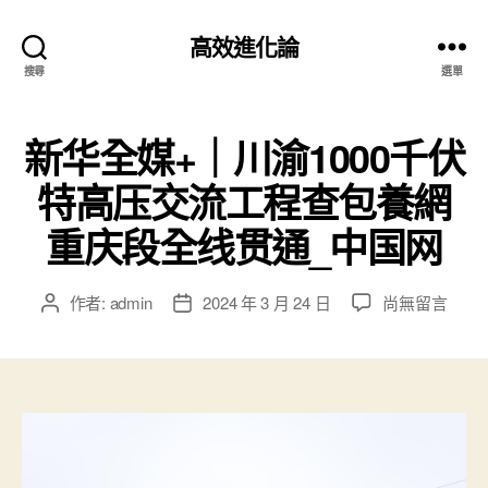
高效進化論
搜尋
選單
新华全媒+｜川渝1000千伏
特高压交流工程查包養網
重庆段全线贯通_中国网
在
作者:
admin
2024 年 3 月 24 日
尚無留言
文
文
〈新
章
章
华
作
發
全
者
佈
媒
日
+｜
期
川
渝