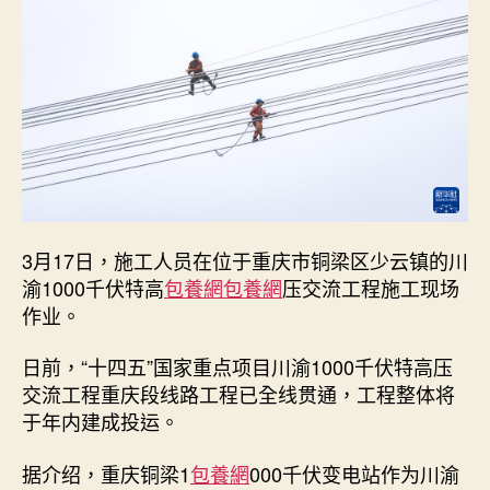
1000
千
伏
特
高
压
交
流
工
程
查
3月17日，施工人员在位于重庆市铜梁区少云镇的川
包
渝1000千伏特高
包養網
包養網
压交流工程施工现场
養
作业。
網
重
日前，“十四五”国家重点项目川渝1000千伏特高压
庆
段
交流工程重庆段线路工程已全线贯通，工程整体将
全
于年内建成投运。
线
贯
据介绍，重庆铜梁1
包養網
000千伏变电站作为川渝
通