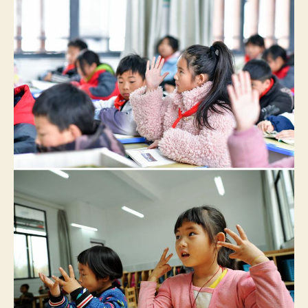
養
媒
+丨
五
年
后，
那
个
搬
出
大
山
的
女
孩
还
好
吗？
——
吉
雪