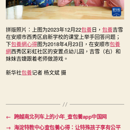
与
家
人
的
拼版照片：上图为2023年12月22
包養
日，
包養
吉雪
新
在安顺市西秀区启新学校的课堂上举手回答问题；
生
活
下
包養網心得
图为2018年4月23日，在安顺市
包養
_
網
西秀区彩虹社区的安置点幼儿园，吉雪（右）和
中
妹妹吉婕跟着老师做游戏。
国
网〉
新华社
包養
记者 杨文斌 摄
中
←
跨越南北列车上的小年_查包養app中国网
→
海淀特教中心查包養心得：让特殊孩子享有公平