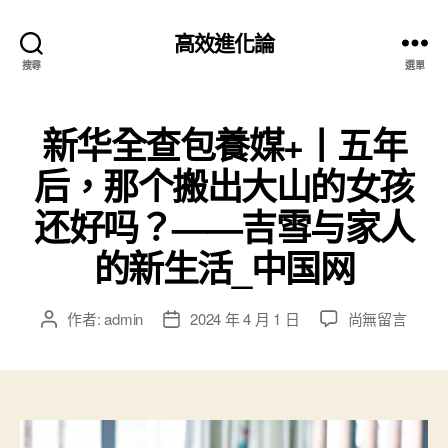
高效進化論
搜尋
選單
新华全查包養媒+丨五年
后，那个搬出大山的女孩
还好吗？——吉雪与家人
的新生活_中国网
在
作者:
admin
2024 年 4 月 1 日
尚無留言
文
文
〈新
章
章
华
作
發
全
者
佈
查
日
包
期