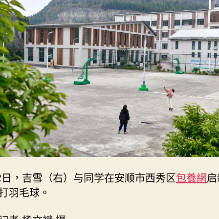
后，
那
个
搬
出
大
山
的
女
孩
还
好
吗？
——
吉
22日，吉雪（右）与同学在安顺市西秀区
包養網
启
雪
打羽毛球。
与
家