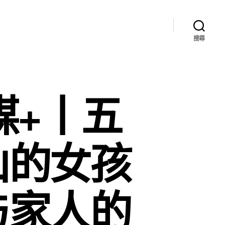
搜尋
媒+丨五
山的女孩
与家人的