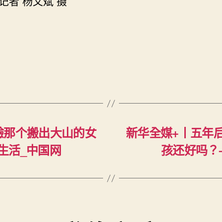
记者 杨文斌 摄
人
的
新
生
活
_
中
国
网〉
中
驗那个搬出大山的女
新华全媒+丨五年
生活_中国网
孩还好吗？