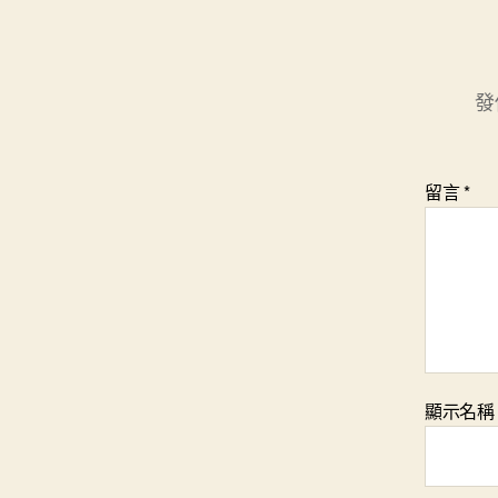
發
留言
*
顯示名