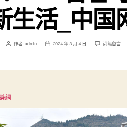
新生活_中国
在
作者:
admin
2024 年 3 月 4 日
尚無留言
文
文
〈新
章
章
华
作
發
全
者
佈
查
日
包
期
養
經
養網
驗
媒
+丨
五
年